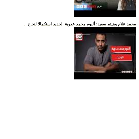
.. محمد علام وهيثم سعيد: ألبوم محمد عدوية الجديد استكمالا لنجاح