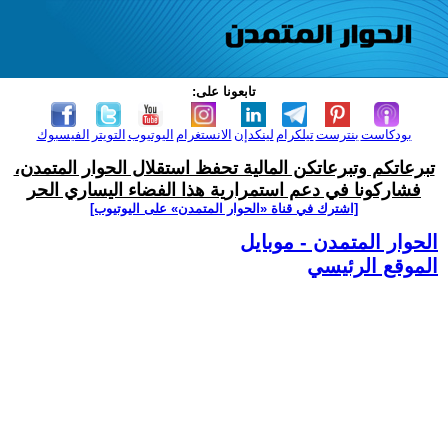
تابعونا على:
بودكاست
بنترست
تيلكرام
لينكدإن
الانستغرام
اليوتيوب
التويتر
الفيسبوك
تبرعاتكم وتبرعاتكن المالية تحفظ استقلال الحوار المتمدن،
فشاركونا في دعم استمرارية هذا الفضاء اليساري الحر
[اشترك في قناة ‫«الحوار المتمدن» على اليوتيوب]
الحوار المتمدن - موبايل
الموقع الرئيسي