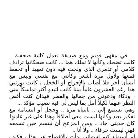
... في مقهى قديم ومع صديقة تعمل كاتبة صحفية ..
كانت تضحك وكأنها لا تملك هما ... كانت ضحكاتها ترادف
كلامي أو تذمري الذي ولجت فيه دون تمهيد أو تحفظ
فمعها ولأول مرة أشعر وكأنني مع نفسي وليس مع
أنسأن أخر فلا أصاب بالإحراج أو الخجل ، كانت تورثني
هذا رغم العشرون عاماً بيننا كانت لتبدو أكثر تماسكاً مني
، وذكاء ودعوني من جمالها والعطر فهذان كنت أغض
النظر عنهما لكيلاً أمل بما ليس لي فيه نصيب مؤكد ...
وهي تستمع إلي .. بانتباه مرة .. وخجل أو ابتسامة مع
تفكير بعيد وكأنها ليست معي أطلاقاً وهذا على غير عادتها
كان حديثي جاد .. ومن المزعج أن تبتسم حين تسمعه
فهي ليست خرقاء .. ولا أنا ..
لم أستطع كتم استيائي بدأت بالإفصاح عن هذا ، فكيف