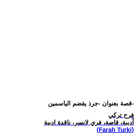
قصة بعنوان -جرذ يقضم الياسمين-
فرح تركي
أديبة، قاصة، فري لانسر، ناقدة ادبية
(Farah Turki)