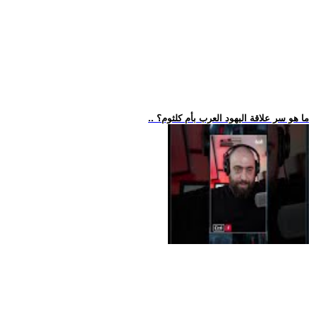
.. ما هو سر علاقة اليهود العرب بأم كلثوم؟