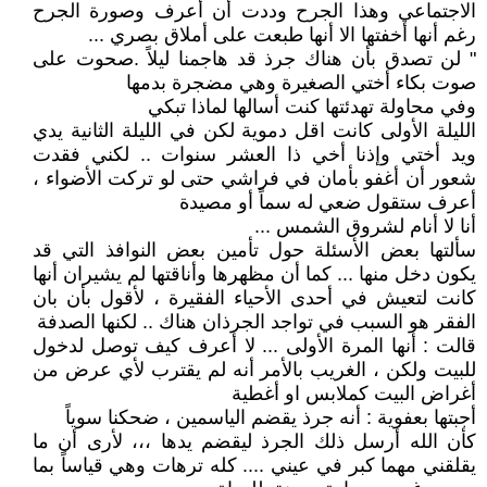
الاجتماعي وهذا الجرح وددت أن أعرف وصورة الجرح
رغم أنها أخفتها الا أنها طبعت على أملاق بصري ...
" لن تصدق بأن هناك جرذ قد هاجمنا ليلاً .صحوت على
صوت بكاء أختي الصغيرة وهي مضجرة بدمها
وفي محاولة تهدئتها كنت أسالها لماذا تبكي
الليلة الأولى كانت اقل دموية لكن في الليلة الثانية يدي
ويد أختي وإذنا أخي ذا العشر سنوات .. لكني فقدت
شعور أن أغفو بأمان في فراشي حتى لو تركت الأضواء ،
أعرف ستقول ضعي له سماً أو مصيدة
أنا لا أنام لشروق الشمس ...
سألتها بعض الأسئلة حول تأمين بعض النوافذ التي قد
يكون دخل منها ... كما أن مظهرها وأناقتها لم يشيران أنها
كانت لتعيش في أحدى الأحياء الفقيرة ، لأقول بأن بان
الفقر هو السبب في تواجد الجرذان هناك .. لكنها الصدفة
قالت : أنها المرة الأولى ... لا أعرف كيف توصل لدخول
للبيت ولكن ، الغريب بالأمر أنه لم يقترب لأي عرض من
أغراض البيت كملابس او أغطية
أجبتها بعفوية : أنه جرذ يقضم الياسمين ، ضحكنا سوياً
كأن الله أرسل ذلك الجرذ ليقضم يدها ،،، لأرى أن ما
يقلقني مهما كبر في عيني .... كله ترهات وهي قياساً بما