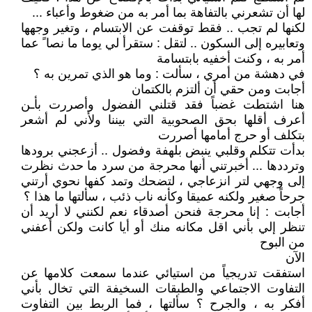
لها أن تشعرني بالتفاهة بما أمر به من ضغوط وأعباء ...
لكنها لم تجب .. فقط توقفت عن الابتسام ، وتغير وجهها
وتعابيره إلى السكون .. لتقل : ستقرأ لي يوما ما نصا ً عما
أمر به ، وكنت أخفيه بابتسامة
في دهشة من أمري ، سألت : وما هو الذي تمرين به ؟
أجابت ومن حقي أن ألتزم بالكتمان
هنا اشتطت غضباً فقد قتلني الفضول وأصررت بأـن
أعرف أقلها بحق الصحوبية التي بيننا ولأني لم أشعر
بتكلف أو حرج أمامها أصررت
بدأت تتكلم وقلبي ينبض بلهفة وفضول .. أزعجني برودها
وترددها ... أخبرتني أنها محرجة من سرد ما حدث نظرت
إلى وجهي لتر انزعاجي ، لتضحك وتمد كفها نحوي أرتني
جرحاً صغير ولكنه عميقا وكأنه ناب ذئب ، سألتها ما هذا ؟
أجابت : إنا محرجة فنحن أصدقاء نعم لكنني لا أريد أن
تنظر إلي بأني اقل مكانه منك أو أيا كانت ولكن أعفني
من البوح
الآن
استفقت تدريجياً من استيائي عندما سمعت كلامها عن
التفاوت الاجتماعي والطبقات السخيفة التي تخال بأني
أفكر به ، والجرح ؟ سألتها ، فما الربط بين التفاوت