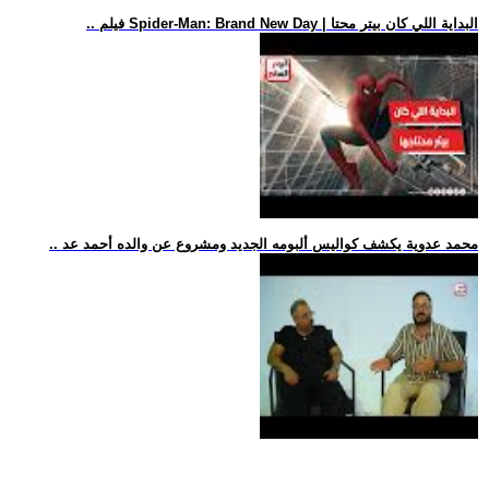
.. فيلم Spider-Man: Brand New Day | البداية اللي كان بيتر محتا
.. محمد عدوية يكشف كواليس ألبومه الجديد ومشروع عن والده أحمد عد