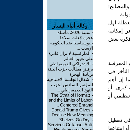
والمصالح!
ولية.
معطلة لهل
وكالة أنباء اليسار
ن إمكانية
-
سبتة 2026: مأساة
هجرة جُعلت سلاحا
وفكرة بعض
جيوسياسيا ضد الحكومة
الإسب ...
-
الماركسية لا تزال قادرة
على تغيير العالم
 المعرقلة
-
الاشتراكي الديمقراطي
يرفض مطالب حزب البيئة
التأخر في
بزيادة الهجرة
ا إن أهم
-
أشغال الجلسة الافتتاحية
للمؤتمر السادس لحزب
 كبرى. أو
النهج الديمقراطي ...
The Strait of Hormuz
-
نظيمي أو
and the Limits of Labor-
Centered Emanci ...
Donald Trump Gives
-
Decline New Meaning
 في تعطيل
-
Shelves Go Dry,
Services Collapse, Anti-
 إمتناعها
Rights Forces Surge ...