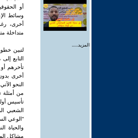
أو الحقوقي
وسائط الإع
أخرى، رغم 
متداخلة مت
المزيد.....
لتبين خطور
التابع إلى
تأخرهم أو 
أخرى بدون
النحو الآتي,
من أمثلة ت
تأسيس أولي
الشعبي الم
"الوعي السي
والحياة ال
مشاكل المعي