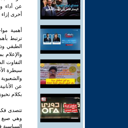
عن أداء و
أخرى إزاء 
أهمية مواجه
ترتبط بأهم
الطبقي وذل
والإعلام ب
التفاوت ال
سيطرة الأقل
والشعبوية ب
عن الأنانية
بكلام نخبو
تتصدى فكرة
وهي صيغ تم
السياسية في