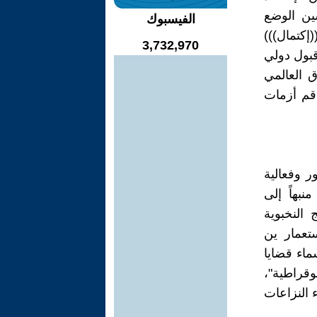
ين الوضع
الفيسبوك
إكتمال)))
3,732,970
قبول دولي
ق العالمي
اقم أزمات
ر وفعالية
نبهاً إلى
النخبوية
ستعمار ين
ماء قضايا
وقراطية"،
ء النزاعات