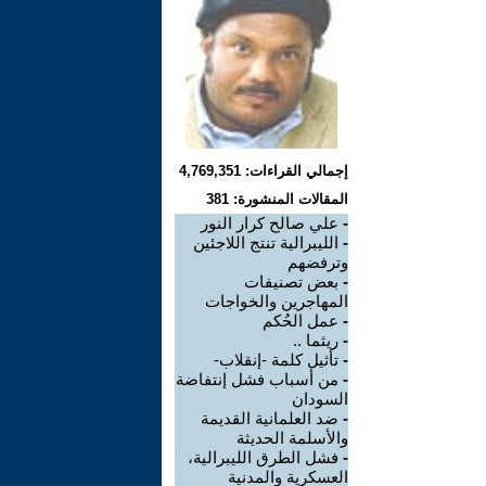
إجمالي القراءات: 4,769,351
المقالات المنشورة: 381
-
علي صالح كرار النور
-
الليبرالية تنتج اللاجئين
وترفضهم
-
بعض تصنيفات
المهاجرين والخواجات
-
عمل الحُكم
-
ريثما ..
-
تأثيل كلمة -إنقلاب-
-
من أسباب فشل إنتفاضة
السودان
-
ضد العلمانية القديمة
والأسلمة الحديثة
-
فشل الطرق الليبرالية،
العسكرية والمدنية