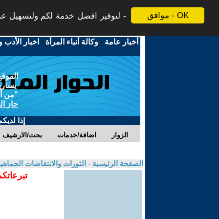
موافق - OK
لتوفير افضل خدمة لكم ولتسهيل عملي
أخبار عامة
-
وكالة أنباء المرأة
-
اخبار الأدب و
الموقع
يسارية
"من أج
حاز ال
إذا لديك
الزوار
اضافة/خدمات
بحث/الارشيف
الصفحة الرئيسية
-
الثورات والانتفاضات الجماهي
تبرعاتكم