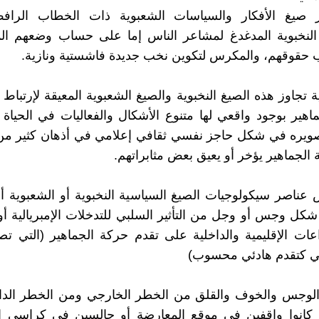
 صيغ الأفكار والسياسات الشعبوية ذات الخطاب الرا
 النخبوية المدغدغ لمشاعر الناس إما على حساب وضعهم ال
حقوقهم، والمكرس لتكوين نخب جديدة فاشستية ونازية.
 تجاوز هذه الصيغ النخبوية والصيغ الشعبوية المعيقة لإرتباط (
اهير بوجود واقعي لها متنوع الأشكال والفعاليات في الحياة 
صويره في شكل حاجز نفسي ثقافي إعلامي في أذهان كثير من 
 الجماهير يؤخر أو يعيق بعض مثابراتهم.
عناصر سيكولوجيات الصيغ السياسية النخبوية أو الشعبوية أ
كل وجس أو وجل من التأثير السلبي للتدخلات الإمبريالية 
اعات الإقليمية والداخلية على تقدم حركة الجماهير (التي تص
ي كتقدم هادئي محسوب)
الوجس والخوف والقلق من الخطر الخارجي ومن الخطر الدا
 كانوا واقفين في موقع المعارضة أو جالسين في كراسي ا