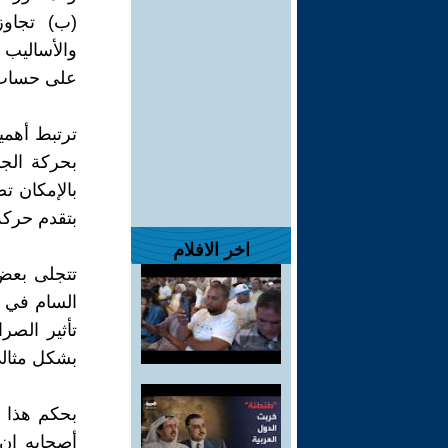
(ب) تجاوز
والأساليب
على حساب 
ترتبط أهمية
بحركة الجم
بالإمكان ت
بتقدم حركة
اخر الافلام
تتجلى بعض 
السام في ش
تأثير الصر
بشكل مثال
بحكم هذا 
أصحابه إن