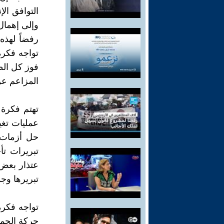
التوافق الإ
وإلى إهمال 
رفضاً لهذه 
تواجه فكرة
فوز كل الط
المزاعم عن
تهتم فكرة 
عمليات تغي
حل أزمات 
تبريرات تأ
عتذار بعض
تبريرها وج
تواجه فكرة
حركة الجما