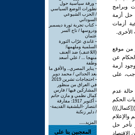
-
ورقة سياسية حول
ات وبرامج
تطورات الوضع السياسي
/ الحزب الشيوعي
 حل أزمة
السوداني
ية أزمات
-
كتاب تجربة ثورة ديسمبر
ودروسها / تاج السر
الأخرى.
عثمان
-
غاندي عرّاب الثورة
السلمية وملهمها:
ر من موقع
(اللاعنف) ضد العنف
الحكام عن
منهجا ... / علي أسعد
وطفة
وجود أزمة
-
يناير المصري.. والأفق ما
اجب، على
بعد الحداثي / محمد دوير
-
احتجاجات تشرين 2019
في العراق من منظور
المشاركين فيها / فارس
حالة عدم
كمال نظمي و مازن حاتم
يات الحكم
-
أكتوبر 1917: مفارقة
انتصار -البلشفية القديمة-
إكتمال)))
/ دلير زنكنة
 والإعلام
المزيد.....
ر تأخر حل
المعجبين بنا على
 الإقتصاد