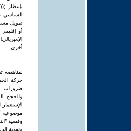
بإنتظار (
السياسي بع
تمويل مسمو
أو إقليمي 
الإمبريالي
أخرى.
لمناهضة تم
حركة الجما
ضرورات ول
والحجج الش
الإستعمار 
موضوعية كق
وقضية "التع
وتقوية الدي