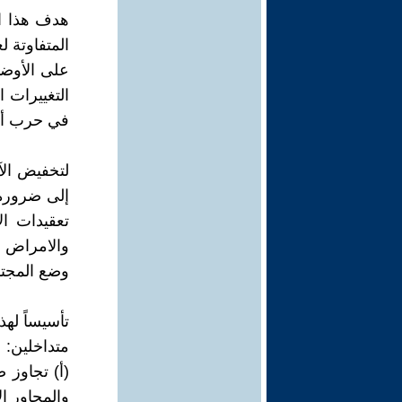
هدف هذا ال
المتفاوتة ل
على الأوضا
التغييرات ا
في حرب أه
لتخفيض الآث
إلى ضرورة 
تعقيدات ال
والامراض ال
وضع المجتم
تأسيساً له
متداخلين:
(أ) تجاوز 
والمحاور الأ