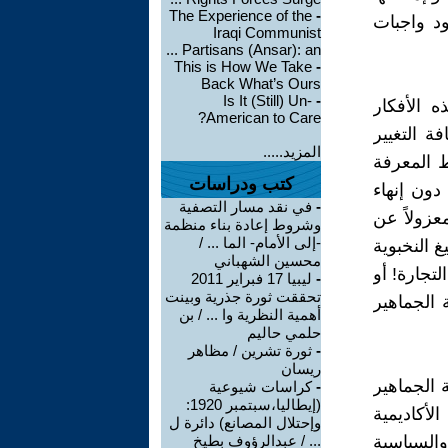
The Experience of the
-
د واجبات
Iraqi Communist
Partisans (Ansar): an ...
This is How We Take
-
Back What’s Ours
Is It (Still) Un-
-
ه الأفكار
American to Care?
ة التغيير
المزيد.....
 المعرفة
كتب ودراسات
دون إنهاء
-
في نقد مسار التصفية
عزولاً عن
وشروط إعادة بناء منظمة
-إلى الأمام- الما ... /
 النخبوية
محسين الشهباني
لتجارة! أو
-
ليبيا 17 فبراير 2011
تحققت ثورة جذرية وبينت
ة الجماهير
أهمية النظرية وا ... / بن
حلمي حاليم
-
ثورة تشرين / مظاهر
ريسان
 الجماهير
-
كراسات شيوعية
(إيطاليا،سبتمبر 1920:
لأكاديمية
وإحتلال المصانع) دائرة ل
والسياسية
... / عبدالرؤوف بطيخ