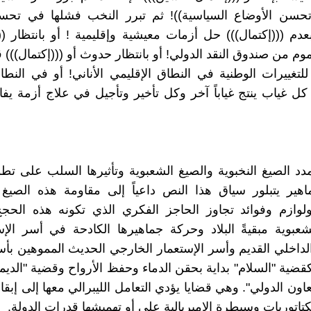
((تحسن الأوضاع السياسية))! ثم تبرر النخب فشلها في تحس
دم (((إكتمال))) حل أزمات معيشية وإقليمية ! أو بانتظار (((
م من صندوق النقد الدولي! أو بانتظار حدوث أو (((إكتمال))) 
للتغييرات الوطنية في النطاق الإقليمي الأناني! أو في النطا
! كل غياب ينتج غياباً آخر وكل تأخير وتأجيل في علاج أزمة يف
دد الصيغ النخبوية والصيغ الشعبوية وتأثيرها السلب على تطو
هير يتبلور سياق هذا النص داعياً إلى مقاومة هذه الصيغ م
وازم وفوائد تجاوز الحاجز الفكري الذي تكونه هذه الحجج 
عبوية مبقيةً البلاد وحركة جماهيرها الكادحة في أسر الإ
الداخلي القديم وأسر الإستعمار الخارجي الحديث المموهين بأس
ضية "السلام" بداية بحقن الدماء وحفظ الأرواح وقضية "الديم
اون الدولي". وهي قضايا يؤدي التعامل الليبرالي معها إلى إبقا
كتاتوريات وسيطرة الإمبريالية على أو تهميشها قدرات الدولة.