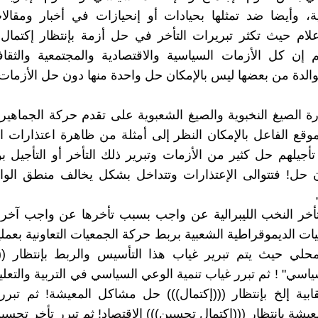
ة، وأيضا ضد تمثلها بحيادات أو إنحيازات في أخبار ومقال
لام حيث تكثر تبريرات التأخر في حل أزمة بإنتظار إكتمال
إن كل الأزمات السياسية والاقتصادية والمجتمعية والثقاف
والدة من بعضها ليس بالإمكان حل واحدة منها دون حل الأزمات 
ة الصيغ النخبوية والصيغ الشعبوية على تقدم حركة الجماهي
 موقع الفاعل بالإمكان النظر إلى أمثلة من ظاهرة اعتذارات 
تأجيلهم حل كثير من الأزمات وتبرير ذلك التأخر أو التأجيل ب
 حل! فتتوالى الإعتذارات وتتداخل بشكل يخالف منطق الو
أخر النخب الليبرالية عن واجب بسبب تأخرها عن واجب آخر 
ات الديموقراطية الشعبية بربط حركة الجمعيات التعاونية بعمل
حلي حيث يتم تبرير غياب هذا التأسيس والربط بإنتظار (((
اسي" ! ثم تبرر غياب تنمية الوعي السياسي في التربية والتعليم
نقابية إلخ بإنتظار (((إكتمال))) حل مشاكل المعيشة! ثم تبر
شة بإنتظار (((إكتمال تحسين))) الإقتصاد! ثم تبرر تأخر تحسين