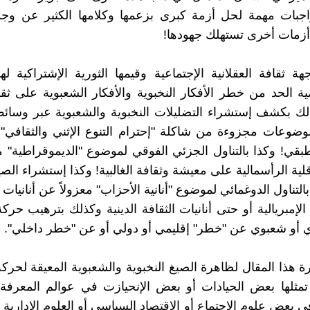
اجبات مهمة لحل أزمة كبرى بزعمها وكلامها الكثير عن وجو
أزمات أخرى تستهلك جهودها!
ة ثقافة العقلانية الإجتماعية وقيمها الثورية الإشتراكية لهذ
ية الحد من خطر الأفكار النخبوية والأفكار الشعبوية على ثقاف
ك بكشف إستشراء التضليلات النخبوية والشعبوية عبر وسائط
موضوعات مجزوءة من شاكلة "إحترام التنوع الإثني والثقافي" 
طبقي! وكذا بالتناول الجزئي الفوقي لموضوع "الديموقراطية" م
ية الرأسمالية على معيشة وثقافة الغالبية! وكذا إستشراء الصيغ
التناول الدوغمائي لموضوع "أنانية الأحزاب" معزولاً عن أنانيات ا
 الإمبريالية أو حتى أنانيات الثقافة الدينية وكذلك بترهيب حرك
ي أو شعبوي عن "خطر" إقليمي أو دولي أو عن "خطر داخلي".
 هذا المقال لظاهرة الصيغ النخبوية والشعبوية المعيقة لحركة
ثلها بعض الحيادات أو بعض الإنحيازت في عوالم المعرفة ا
 بعض علوم الإجتماع أو الإقتصاد السياسي أو العلوم الإدارية 