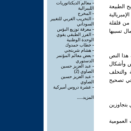
-
معالم الديكتاتوريات
ح الطبيعة
الليبرالية
-
المخرج
إمبريالية
-
التخريب الغربي للتغيير
 من قلقلة
السوداني
-
معرفة توزيع البؤس
مال تسببها
-
الفرز الطبقي يقوي
الوحدة الوطنية
-
خطاب حمدوك
-
هشام شربتجي
 هذا النص
-
بعض معالم المؤتمر
الدستوري
س وأشكال
-
عبد العزيز حسين
الصاوي (2)
ة والتخلف
-
عبد العزيز حسين
 في تصحيح
الصاوي
-
عشرة دروس أميركية
المزيد.....
 بتجاوزين
 العمومية