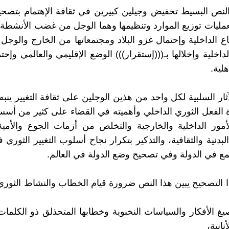
نص البسيط تخفيض وجيلين كبيرين في ثقافة الإهتمام بتصحي
عمليات توزيع الموارد وتنظيمها وهما الوجل من غضب الأنشطة ال
ع الداخلية وإحتمال غزو البلاد ومجتمعاتها من الخارج والوجل
لداخلية وإخلالها بـ(((إستقرار))) الوضع الإقليمي والعالمي وإحت
لية.
ار السلبية لكل واحد من هذين الوجلين على ثقافة التغيير ينبه
الفعل الثوري الداخلي وأهميته في القضاء على كثير من أس
أمور الداخلية والخارجية والتخلص من أزمات الجوع والأمي
بدنية والثقافية، والتذكير بتكرار نجاح أسلوب التغيير الثوري
ع في الدولة وفي تصحيح وضع الدولة في العالم.
ذا التصحيح يبين هذا النص ضرورة قيام الخطاب والنشاط الثوري
صيغ الأفكار والسياسات النخبوية وخطابها المتحذلق ذو الكلمات
نانية،