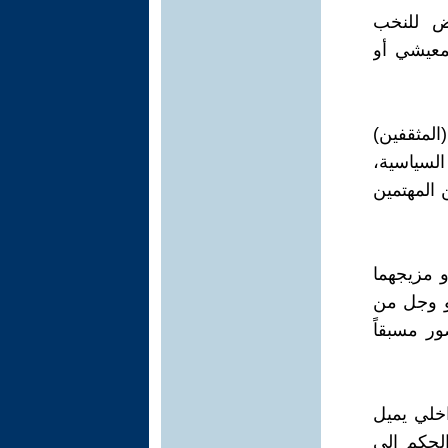
فض للنخب
معيشي أو
المثقفين)
السياسية،
المهتمين
و مزيجهما
أو وجل من
ور مسبقاً
خلي يميل
لحكم إلى