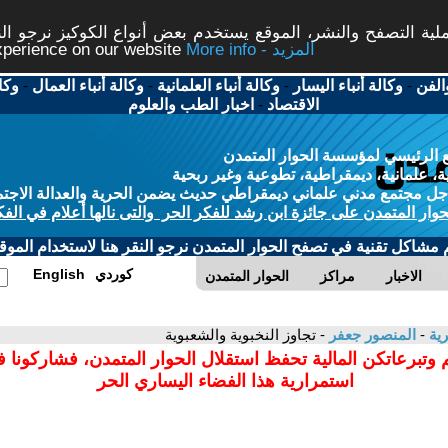
ة التصفح والنشر، الموقع يستخدم بعض أنواع الكوكيز نرجو النق
More info - المزيد
experience on our website
الفن
-
وكالة أنباء اليسار
-
وكالة أنباء العلمانية
-
وكالة أنباء العمال
-
وكا
الاقتصاد
-
اخبار الطب والعلوم
 الرئيسي لمؤسسة الحوار المتمدن
، علمانية، ديمقراطية، تطوعية وغير ربحية
ل مجتمع مدني علماني ديمقراطي حديث يضمن الحرية والعدالة الاجتم
حوار المتمدن على جائزة ابن رشد للفكر الحر والتى نالها أعلام في الفك
م مشاكل تقنية في تصفح الحوار المتمدن نرجو النقر هنا لاستخدام الموقع
كوردي
English
الاخبار
مراكز
الحوار المتمدن
رية
-
المنصور جعفر
- تجاوز النخبوية والشعبوية
 وتبرعاتكن المالية تحفظ استقلال الحوار المتمدن، فشاركونا 
استمرارية هذا الفضاء اليساري الحر