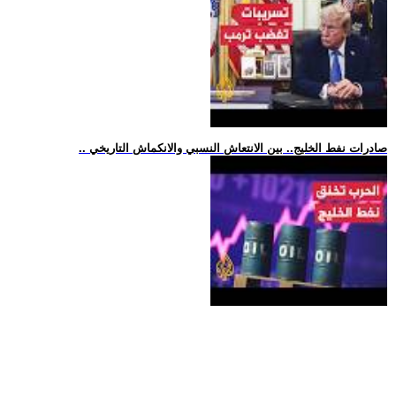
.. صادرات نفط الخليج.. بين الانتعاش النسبي والانكماش التاريخي