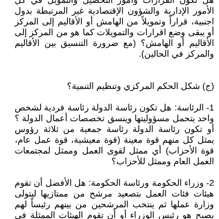
هل تكون القرارات وأمور التحصيل والتمويل في كل
الأمور الإدارية والشؤون الإقتصادية غير المرتبطة بدول
اجنبية، قراراً وتمويلاً من الهامش أو الأقاليم إلى المركز
أو يبقى وضع اقرارات والتمويلات كما هو من المركز إلى
الأقاليم أو الهامش؟ (مع ضرورة التنسيق بين الأقاليم
والمركز في الحالين).
(ج) شكل الحكم المركزي وتنظيم التنمية؟
1- الرئاسة: هل تكون رئاسة الدولة رئاسة فردية لشخص
واحد يتحمل مسؤوليتها وينسق تخصصات أعمال الدولة ؟
أو تكون رئاسة الدولة رئاسة جمعية من ثلاثة رؤوس
يمثل كل منهم قوة معينة (قوة معيشية، قوة عمل عام،
قوة الأحزاب) أي ممثل لقوى العمل وممثل لمجتمعات
العمل العام وممثل للأحزاب؟
2- وزراء الحكومة ورئاسة الحكومة: هل الأفضل أن تقوم
هيئات فئات العمل بتصعيد مرشح من ممتازيها ليتولى
وزارة عملها ثم ينتخب المرشحين من بينهم رئيساً لهم
يصبح هو رئيس الوزراء أو أن تقوم الهيئات الممثلة في