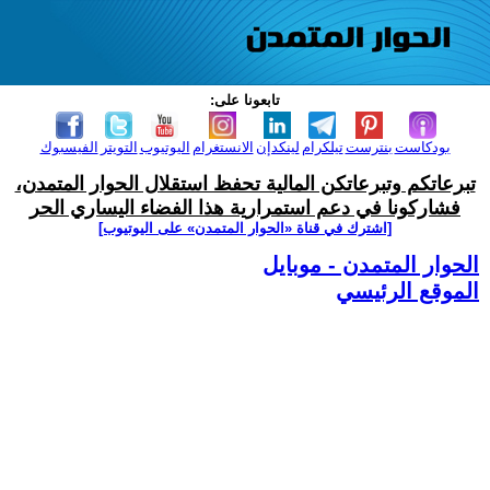
تابعونا على:
بودكاست
بنترست
تيلكرام
لينكدإن
الانستغرام
اليوتيوب
التويتر
الفيسبوك
تبرعاتكم وتبرعاتكن المالية تحفظ استقلال الحوار المتمدن،
فشاركونا في دعم استمرارية هذا الفضاء اليساري الحر
[اشترك في قناة ‫«الحوار المتمدن» على اليوتيوب]
الحوار المتمدن - موبايل
الموقع الرئيسي