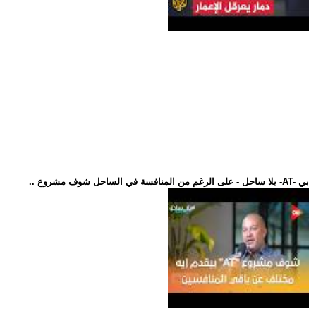
.. يلا ساحل - على الرغم من المنافسة في الساحل شوف مشروع -AT- بي