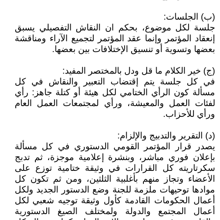
(ب) الجلسات:
جلسة لكل موضوع، بحكم ان النقاش التفصيلي يسبق
إنعقاد المؤتمر وإنما عقد المؤتمر لتجميع الآراء ومناقشة
بعضها وتسوية أو تنسيق الإختلافات بين بعضها.
(ج) خير الكلام ما قل ودل بالمختصر المفيد:
في كل جلسة يتم إقتضاب التعبير والنقاش في كل
مسألة كون الرأي الختامي لكل هيئة أو كتلة جاهز: رأي
لفئات العمل والمعيشة، ورأي لمجتمعات العمل العام
ورأي للأحزاب.
(د) التقرير والتدبيج والإلزام:
يصدر قرار المؤتمر القومي الدستوري في كل مسألة
بإعلان فوري مباشر، وبنشرة إعلامية موجزة، ثم تدبج
سكرتاريته كل القرارات في وثيقة ختامية توزع على
الأعضاء وتجاز منهم بأغلبية الثلثين، ومن ثم تكون كل
موادها توحيهات ملزمة للجنة وضع الدستور الجديد ولكل
أعمال الحكومات القادمة كأول وثيقة توجيه شعبي لكل
أعمال المجتمع والدولة ولمختلف الصيغ الدستورية