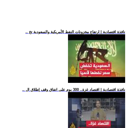
.. نافذة اقتصادية | ارتفاع مخزونات النفط الأمريكية والسعودية تخ
.. نافذة اقتصادية | اقتصاد غزة.. 300 يوم على اتفاق وقف إطلاق ال