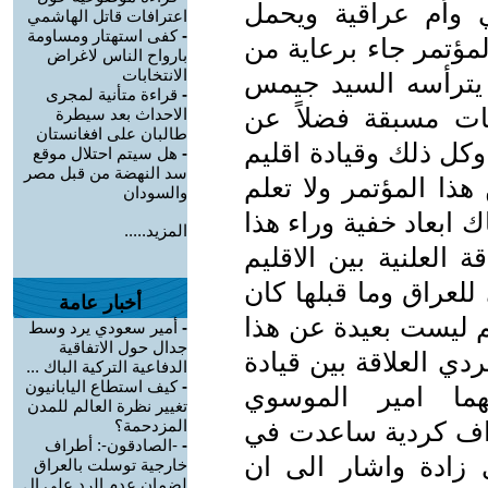
وأم عراقية ويحمل
اعترافات قاتل الهاشمي
-
كفى استهتار ومساومة
لمؤتمر جاء برعاية من
بارواح الناس لاغراض
الانتخابات
 يترأسه السيد جيمس
-
قراءة متأنية لمجرى
بات مسبقة فضلاً عن
الاحداث بعد سيطرة
طالبان على افغانستان
كل ذلك وقيادة اقليم
-
هل سيتم احتلال موقع
سد النهضة من قبل مصر
ذا المؤتمر ولا تعلم
والسودان
ك ابعاد خفية وراء هذا
المزيد.....
 العلنية بين الاقليم
 للعراق وما قبلها كان
أخبار عامة
يم ليست بعيدة عن هذا
-
أمير سعودي يرد وسط
جدال حول الاتفاقية
دي العلاقة بين قيادة
الدفاعية التركية الباك ...
-
كيف استطاع اليابانيون
هما امير الموسوي
تغيير نظرة العالم للمدن
طراف كردية ساعدت في
المزدحمة؟
-
-الصادقون-: أطراف
ي زادة واشار الى ان
خارجية توسلت بالعراق
لضمان عدم الرد على ال