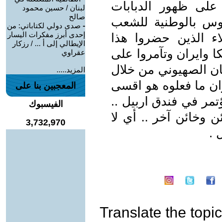
 على ظهور الدبابات
لبنان / حسين محمود
صالح
وس بالوطنية للشعب
-
صدى دولي لكتاباتي: من
إحدى أبرز مفكرات اليسار
اء الذين حضروا هذا
الإيطالي إلى أ ... / رزكار
ا وايران وتآمروا على
عقراوي
ان الصهيوني من خلال
المزيد.....
وان ما فعلوه هو اقسى
المعجبين بنا على
تمر في فندق اربيل ..
الفيسبوك
 وخائن آخر .. أي لا
3,732,970
 .
Translate the topic