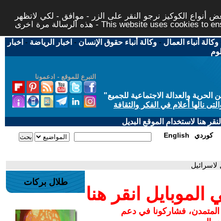
 أنواع الكوكيز نرجو النقر على الزر - موافق - لكي لاتظهر
This website uses cookies to ensure you ge
وكالة أنباء العمال
-
وكالة أنباء حقوق الإنسان
-
اخبار الرياضة
-
اخبار
لوم
التبرع للموقع - ادعمونا
حرية والعدالة الاجتماعية للجميع
"
تى نالها أعلام في الفكر والثقافة
قر هنا لاستخدام الموقع البديل
كوردي
English
 لاسرائيل
طلال بركات
لموبايل انقر هنا
 المتمدن، فشاركونا في دعم