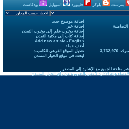
بنترست
بلوكر
فليبورد
الموبايل
بودكاست
اضافة موضوع جديد
التضامنية
اضافة خبر
إضافة يوتيوب-فلم إلى يوتيوب التمدن
إضافة كتاب إلى مكتبة التمدن
Add new article - English
أضف حملة
3,732,97
تعديل الموقع الفرعي للكاتب-ة
ابحث في موقع الحوار المتمدن
شر متاحة للجميع مع الإشارة إلى المصدر
ضاء هيئة الادارة لا تعبر بالضرورة عن رأي الحوار المتمدن