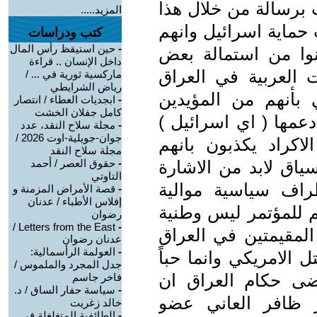
ث برسالة من خلال هذا
المزيد.....
حماية اسرائيل وانهم
كتب ودراسات
-
حين استيقظ رأس المال
وا من استمالة بعض
داخل الإنسان .. قراءة
العربية في العراق
ماركسية ثورية في ... /
رياض الشرايطي
 بأنهم من المؤيدين
-
ابجديات العطاء / انتصار
كامل جفلان الخشت
عمها ( اي اسرائيل )
-
مجلة سلاح النقد، عدد
جوان-جويلية-اوت 2026 /
الاكراد يكذبون بانهم
مجلة سلاح النقد
سياق لابد من الاشارة
-
حقوق العصر / أحمد
التاوتي
اف سياسية موالية
-
قصة الأمراض المزمنة و
إفلاس الأطباء / عدنان
م للمؤتمر ليس وطنية
رضوان
Letters from the East /
-
المقيمتين في العراق
عدنان رضوان
-
العولمة الرأسمالية:
الامريكي وانما حباً
جدل المجرد والملموس /
رضى حكام العراق ان
فاخر جاسم
-
سياسة حفار الساق / د.
 ظافر العاني عضو
خالد زغريت
-
الطائفية المتغلغلة في