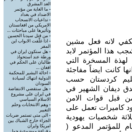
الغد المشرق
-
ما الغاية من مؤتمر
الاضداد في بغداد
-
تداعيات الانسحاب
الامريكي من افغانستان
وتأثيرها على مباحثات ...
-
من قتل سيدنا الحسين
 تكفي لانه فعل مشين
-
اذا غلّقت الابواب اين
المفر
شجب هذا المؤتمر لابد
-
هل ستكون ايران في
ورطة عند استحواذ
ة لهذة المسخرة التي
طالبان على الحكم في
افغان ...
ا كانت ايضاً مفاجئة
-
احالة البشير للمحكمة
قليم كردستان حسب
الدولية انتهاك لسيادة
السودان
ندق ديفان الشهير في
-
هل ستقضي الانتفاضة
في ايران على مشروع
ن قبل قوات الامن
الاسلام السياسي
-
وهم الانتخابات وحلم
ود كاميرات تعمل على
التغيير
اثة شخصيات يهودية
-
الى متى تستمر ضربات
الجزاء خارج الشباك بين
ام للمؤتمر المدعو (
امريكا وايران
-
قراءة موضوعية حول