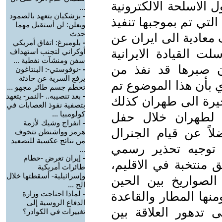
الاسلحة الالكترونية
...
-
بزشكيان يتعهد بالصمود
لتي تم بموجبها تنفيذ
ويعلن: لن أستقيل مهما
حدث
 معادية الى ايران عن
-
بلومبرغ: اتفاق أمريكي
 القيادة الايرانية
أوكراني لتجنب استهداف
سفن ومنشآت نفطية ...
ن صبرها قد نفذ من
-
-نوفوستي-: البنتاغون
يرفع السرية عن حادثة
 بأن هذا الموضوع تم
تحطم جسم طائر مجهو ...
-
بعد تنصيبه.. -النمر- يتعهد
خيرة الى طهران كذلك
بتصفية نفوذ العصابات في
كولومبيا ...
ه لطهران خلال حفل
-
انفراج وشيك لأزمة
اً عن قيام الجنرال
هرمز وواشنطن تتخوف
من نتائج عكسية للتصعيد
توجيه تحذير رسمي
...
-
إيران تعرض -حطام
 منتخبة في الاقليم،
طائرات أمريكية
وإسرائيلية- أسقطتها خلال
الصواريخ بين الحين
الح ...
نها المطار والقاعدة
-
لماذا احتاجت وزارة
الدفاع الروسية إلى
ى تدهور العلاقة بين
تغييرات في الكوادر؟