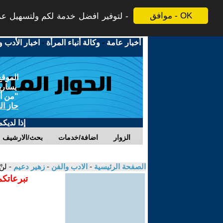
موافق - OK
لتوفير افضل خدمة لكم ولتسهيل عملي
أخبار عامة
-
وكالة أنباء المرأة
-
اخبار الأدب و
الموقع
يسارية
"من أج
حاز ال
إذا لديك
الزوار
اضافة/خدمات
بحث/الارشيف
الصفحة الرئيسية
-
الادب والفن
-
زهير دعيم
- لنْ
تبرعاتكم