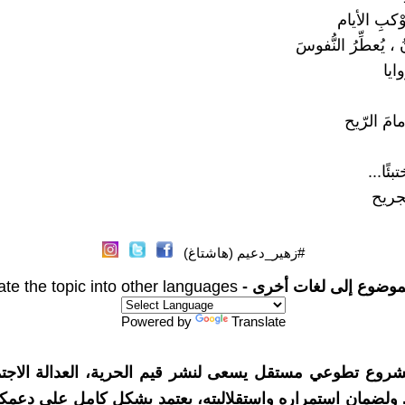
كبِ الأيام
نُ ، يُعطِّرُ النُّفوسَ
ايا
امَ الرّيح
ئًا...
لجريح
#زهير_دعيم (هاشتاغ)
موضوع إلى لغات أخرى -
ate the topic into other languages
Powered by
Translate
شروع تطوعي مستقل يسعى لنشر قيم الحرية، العدالة الاجتم
. ولضمان استمراره واستقلاليته، يعتمد بشكل كامل على دعمك