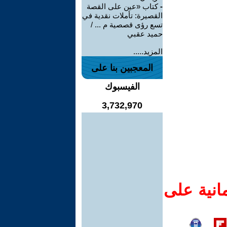
-
كتاب «عين على القصة
القصيرة: تأملات نقدية في
تسع رؤى قصصية م ... /
حميد عقبي
المزيد.....
المعجبين بنا على
الفيسبوك
3,732,970
انية على