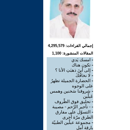
إجمالي القراءات: 4,295,579
المقالات المنشورة: 1,100
-
امسك يَدي
-
تكون هناك
-
إلى أينَ ذهبَتِ الأنا ؟
-
لا نخافُكَ
-
الحضارة الجميلة تظهرُ
على الوجوه
-
شروقنا سَخنين وهمس
عَبلّين
-
تحليق فوق الظّروف
-
- تأجير الرّحم - مصيبة
-
التسوّل على مفارق
الطرق مرّة أُخرى
-
مجموعة عبلّين الطبيّة
بارقة أمل