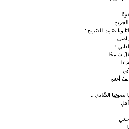
ِئًا...
 الجريح
يًا وبالصّوتِ الصّريح :
لماضي !
لعاتي !
ُلُ شامخًا ..
عًا ...
آتي
فُ أغنيةٍ
يا بصوتِها الشّادي ...
مَلٍ
مَلٍ
ا