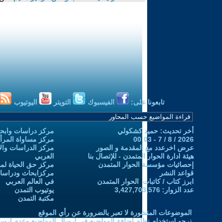
تابعونا على:
الفيسبوك
التويتر
اليوتيوب
أخر تحديث: حميد كشكولي
مركز دراسات وابحا
2026 / 8 / 7 - 00:03
مركز مساواة المرأ
عرض اخرعدد مع المقدمة و الصور
مركز الدراسات والاب
هيئة ادارة الحوار المتمدن - للإتصال بنا
العربي
إحصائيات مؤسسة الحوار المتمدن
مركز حق الحياة لمن
قواعد النشر
مركزابحاث ودراسات 
ابرز كتاب / كاتبات الحوار المتمدن
في العالم العربي
عدد الزوار: 3,427,703,576
يوتيوب التمدن
مكتبة التمدن
الموضوعات المنشورة لا تعبر بالضرورة عن رأي الموقع
نرجو استخدام نظام إضافة المواضيع في إرسال المواضيع وعدم إرساله