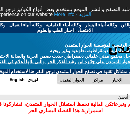
ة التصفح والنشر، الموقع يستخدم بعض أنواع الكوكيز نرجو النق
More info - المزيد
experience on our website
الفن
-
وكالة أنباء اليسار
-
وكالة أنباء العلمانية
-
وكالة أنباء العمال
-
وكا
الاقتصاد
-
اخبار الطب والعلوم
 الرئيسي لمؤسسة الحوار المتمدن
، علمانية، ديمقراطية، تطوعية وغير ربحية
ل مجتمع مدني علماني ديمقراطي حديث يضمن الحرية والعدالة الاجتم
حوار المتمدن على جائزة ابن رشد للفكر الحر والتى نالها أعلام في الفك
م مشاكل تقنية في تصفح الحوار المتمدن نرجو النقر هنا لاستخدام الموقع
كوردي
English
الاخبار
مراكز
الحوار المتمدن
 أنحنيَ
 وتبرعاتكن المالية تحفظ استقلال الحوار المتمدن، فشاركونا 
استمرارية هذا الفضاء اليساري الحر