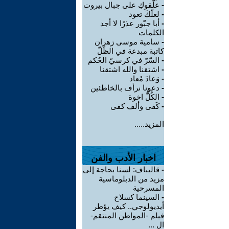
-
علّقوكِ على حِبال بيروت
-
لعلّكَ تعود
-
أبا جبّور عذرًا لا أجد
الكلمات
-
سامية موسى زهران
كاتبة مبدعة في الظّلّ
-
السّرّ في كرسيّ الحُكم
-
اشتقنا والله اشتقنا
-
وَعادَ مُعاد
-
دعونا نرأف بالخاطئين
-
الكُلُّ اخوة
-
كَفى وألف كفى
المزيد.....
اخبار الأدب والفن
-
قاليباف: لسنا بحاجة إلى
مزيد من الدبلوماسية
المسرحية
-
السينما كسلاح
أيديولوجي.. كيف يؤطر
فيلم -المواطن المنتقم-
ال ...