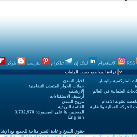
RSS
الانستغرام
لينكد إن
تيلكرام
بنترست
بلوكر
ث الماركسية واليسار
اخبار التمدن
ة
حملات الحوار المتمدن التضامنية
حاث العلمانية في العالم
الارشيف
أرشيف الاستفتاءات
اهضة عقوبة الاعدام
مروج التمدن
الحركة العمالية والنقابية
القائمة البريدية
المعجبين بنا على الفيسبوك: 3,732,970
English
حقوق النسخ واعادة النشر متاحة للجميع مع الإشا
ا بواسطة البريد الكتروني
الموضوعات المنشورة لاعضاء هيئة الادارة لا تعبر