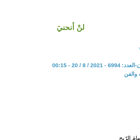
لنْ أنحنيَ
20 / 8 / 20 - 00:15
 والفن
امَ الرّيح