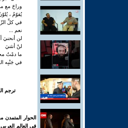
وراحَ مع موْ
يُقوّمُ ، يُلوّ
في كلِّ الزّو
نعم ...
لن أنحنيَ أم
لنْ أنثنيَ
ما دمْتُ مختب
في جَنْبِه ا
ترجم ال
الحوار المتمدن م
في العالم العربي