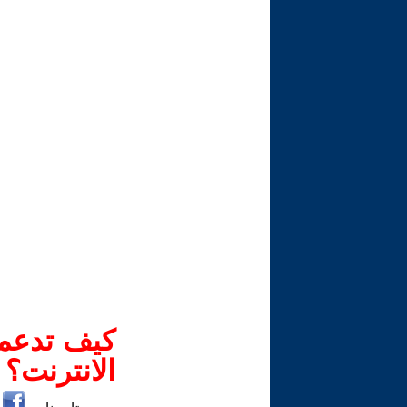
كيف تدعم-
الانترنت؟