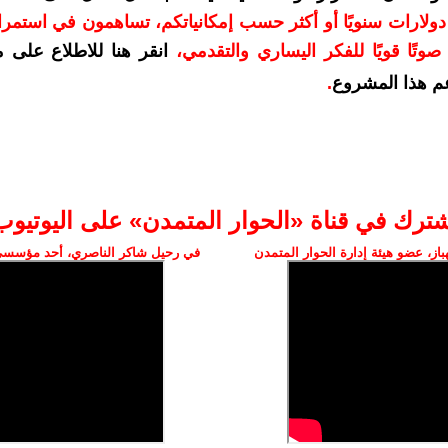
دعمكم بمبلغ 10 دولارات سنويًا أو أكثر حسب إمكانياتكم، تساهمون في استم
وتًا قويًا للفكر اليساري والتقدمي
،
انقر هنا للاطلاع على 
م هذا المشروع
.
شترك في قناة «الحوار المتمدن» على اليوتيوب
ز، عضو هيئة إدارة الحوار المتمدن
في رحيل شاكر الناصري، أحد مؤسسي 