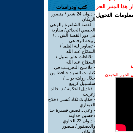
رار هذا المنبر الحر
كتب ودراسات
-
ديوان 24 شعر / منصور
معلومات التحويل
الريكان
-
القصة الشاعرة والوعي
الجمعي الحداثي/ مقاربة
في دور القصة الش ... /
ربيحة الرفاعي
-
تصاوير لية الظمأ /
السمّاح عبد الله
-
ثلاثاءات عابر سبيل /
السمّاح عبد الله
-
ملامــح التجريــب في
كتابـات السيـد حـافظ من
الحوار المتمدن
خلال روايته يو ... /
سلسبيل كريبع
-
قناديل الحكمة / د. خالد
زغريت
-
حكاياتْ تَكاد تُنسى / فلاح
العيفاري
-
وعي ـ قصص قصيرة جدا
/ حسين جداونه
-
ديوان 23 الحاوي
والعصفور / منصور
الريكان