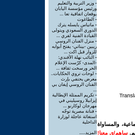
-
وزير التربية والتعليم
ورئيس مؤسسة اليابان
يوقعان اتفاقية تعا ...
-
الطاغوت
-
ماتياس يايسله يترك
الدوري السعودي ويتولى
القيادة الفنية لفري ...
-
منزل الفنان الروسي
ريبين -بيناتي- يفتح أبوابه
للزوار قبل اكت ...
-
النائب نهلة الأفندي:
-المدى- كرّست الإعلام
الحر ورسخت ثقافة ...
-
لوحات تروي الحكايات..
معرض يحتفي بإرث
الفنان الروسي إيفان بي
...
-
تكريم الممثلة الإيطالية
Transl
إيزابيلا روسيليني في
مهرجان لوكارنو ...
-
فنانة مصرية توجّه
استغاثة عاجلة لوزارة
الداخلية
اعية، والمساواة
م.
ساهم/ي معنا!
المزيد.....