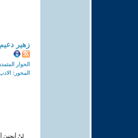
زهير دعيم
الحوار المتمدن-العدد: 6994 - 21
المحور: الادب
لنْ أنحنيَ أم