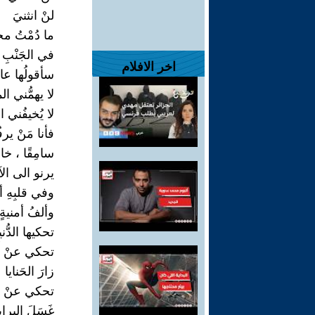
لنْ انثنيَ
ما دُمْتُ مختب
في الجَنْبِ
اخر الافلام
سأقولُها عال
لا يهمُّني ا
لا يُخيفُني ا
فأنا مَنْ يرف
سامِقًا ، خاش
يرنو الى ال
وفي قلبِهِ أل
وألفُ أمنيةٍ
تحكيها الدُّن
تحكي عنْ أَ
زارَ الحَنايا
تحكي عنْ حَ
غَسَلَ البراي