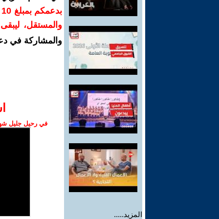
ب
والمستقل، ليبقى ص
والمشاركة في دع
ا‫
في رحيل جليل شهبا
المزيد.....