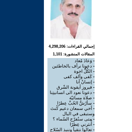
إجمالي القراءات: 4,298,206
المقالات المنشورة: 1,101
-
وَعادَ مُعاد
-
دعونا نرأف بالخاطئين
-
الكُلُّ اخوة
-
كَفى وألف كفى
-
إنسانٌ أنا
-
فيروز أيقونة الشّرق
-
دعونا نعود الى انسانيتِنا
-
صلاة مسائيّة
-
سأرُشُّ الحُبَّ عِطرًا
-
أخي سمعان دعيم كُنتَ
وستبقى في البال
-
متى سنُفرّح السّماء ؟
-
أُنثرني عِطرًا
-
تعالوا نتقيأ وننبذ السّلاح