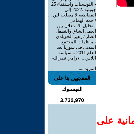
-
التونسيات واستفتاء 25
جويلية :2022 إلى
المقاطعة لا مصلحة للن ...
/ حمه الهمامي
-
تحليل الاستغلال بين
العمل الشاق والتطفل
الضار / زهير الخويلدي
-
منظمات المجتمع
المدني في سوريا بعد
العام 2011 .. سياسة
اللاس ... / رامي نصرالله
المزيد.....
المعجبين بنا على
الفيسبوك
3,732,970
انية على