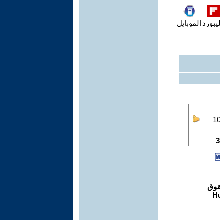
يبورد
الموبايل