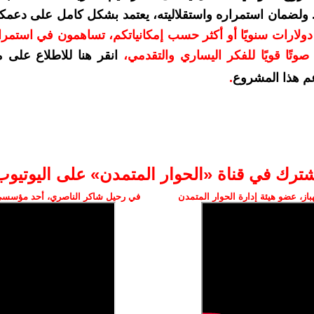
. ولضمان استمراره واستقلاليته، يعتمد بشكل كامل على دعمك
دعمكم بمبلغ 10 دولارات سنويًا أو أكثر حسب إمكانياتكم، تساهمون في استم
وتًا قويًا للفكر اليساري والتقدمي
،
انقر هنا للاطلاع على 
م هذا المشروع
.
شترك في قناة «الحوار المتمدن» على اليوتيوب
ز، عضو هيئة إدارة الحوار المتمدن
في رحيل شاكر الناصري، أحد مؤسسي 