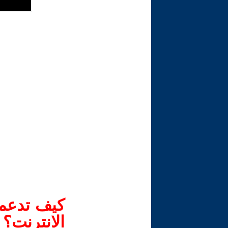
كيف تدعم-
الانترنت؟