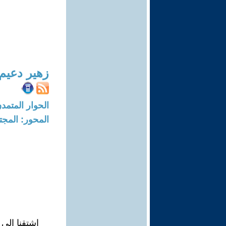
زهير دعيم
الحوار المتمدن-العدد: 6919 - 1
المحور: المجت
اشتقنا الى ح