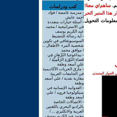
م.
ساهم/ي معنا!
كتب ودراسات
-
مدرسة غامضة / فؤاد
رار هذا المنبر الحر
أحمد عايش
معلومات التحويل
-
أسئلة خيارات متعددة
في الاستراتيجية / محمد
عبد الكريم يوسف
-
أية رسالة للتنشيط
السوسيوثقافي في تكوين
شخصية المرء -الأطفال ...
/ موافق محمد
-
بيداغوجيا البُرْهانِ فِي
فَضاءِ الثَوْرَةِ الرَقْمِيَّةِ /
علي أسعد وطفة
-
مأزق الحريات الأكاديمية
الحوار المتمدن
في الجامعات العربية:
مقاربة نقدية / علي أسعد
وطفة
-
العدوانية الإنسانية في
سيكولوجيا فرويد / علي
أسعد وطفة
-
الاتصالات الخاصة
بالراديو البحري باللغتين
العربية والانكليزي ... /
محمد عبد الكريم يوسف