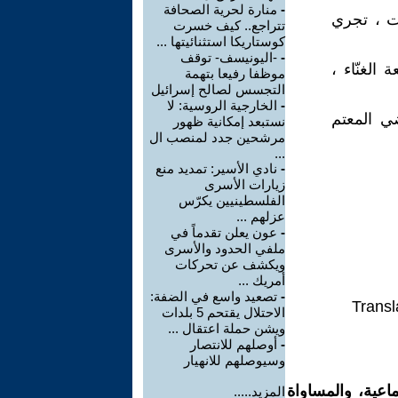
-
منارة لحرية الصحافة
دت ، تجري
تتراجع.. كيف خسرت
كوستاريكا استثنائيتها ...
-
-اليونيسف- توقف
 الغنّاء ،
موظفا رفيعا بتهمة
التجسس لصالح إسرائيل
-
الخارجية الروسية: لا
ضي المعتم
نستبعد إمكانية ظهور
مرشحين جدد لمنصب ال
...
-
نادي الأسير: تمديد منع
زيارات الأسرى
الفلسطينيين يكرّس
عزلهم ...
-
عون يعلن تقدماً في
ملفي الحدود والأسرى
ويكشف عن تحركات
أمريك ...
-
تصعيد واسع في الضفة:
Transl
الاحتلال يقتحم 5 بلدات
ويشن حملة اعتقال ...
-
أوصلهم للانتصار
وسيوصلهم للانهيار
اعية، والمساواة
المزيد.....