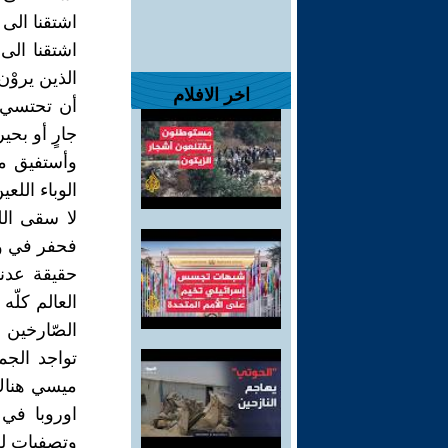
اشتقنا الى أ
اشتقنا الى
الذين يروْ
اخر الافلام
أن تحتسي ف
جارٍ أو بح
وأستفيق من
الوباء اللعي
لا سقى الل
فحفر في وج
حقيقة عدنا 
العالم كلّه
الصّارخين 
تواجد الجم
ميسي هناك 
اوروبا في 
وتصفياتٍ لط