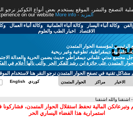
ة التصفح والنشر، الموقع يستخدم بعض أنواع الكوكيز نرجو النق
More info - المزيد
experience on our website
الفن
-
وكالة أنباء اليسار
-
وكالة أنباء العلمانية
-
وكالة أنباء العمال
-
وكا
الاقتصاد
-
اخبار الطب والعلوم
 الرئيسي لمؤسسة الحوار المتمدن
، علمانية، ديمقراطية، تطوعية وغير ربحية
ل مجتمع مدني علماني ديمقراطي حديث يضمن الحرية والعدالة الاجتم
حوار المتمدن على جائزة ابن رشد للفكر الحر والتى نالها أعلام في الفك
م مشاكل تقنية في تصفح الحوار المتمدن نرجو النقر هنا لاستخدام الموقع
كوردي
English
الاخبار
مراكز
الحوار المتمدن
- اشتقنا والله اشتقنا
 وتبرعاتكن المالية تحفظ استقلال الحوار المتمدن، فشاركونا 
استمرارية هذا الفضاء اليساري الحر