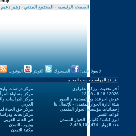
الصفحة الرئيسية
-
المجتمع المدني
-
زهير دعيم
تابعونا على:
الفيسبوك
التويتر
اليوتيوب
أخر تحديث: رزكار عقراوي
مركز دراسات وابحا
2026 / 8 / 8 - 13:29
مركز مساواة المرأ
عرض اخرعدد مع المقدمة و الصور
مركز الدراسات والاب
هيئة ادارة الحوار المتمدن - للإتصال بنا
العربي
إحصائيات مؤسسة الحوار المتمدن
مركز حق الحياة لمن
قواعد النشر
مركزابحاث ودراسات 
ابرز كتاب / كاتبات الحوار المتمدن
في العالم العربي
عدد الزوار: 3,429,108,474
يوتيوب التمدن
مكتبة التمدن