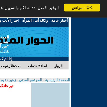
موافق - OK
لتوفير افضل خدمة لكم ولتسهيل عملي
أخبار عامة
-
وكالة أنباء المرأة
-
اخبار الأدب و
الموقع
يسارية
"من أج
حاز ال
إذا لديك
الزوار
اضافة/خدمات
بحث/الارشيف
الصفحة الرئيسية
-
المجتمع المدني
-
زهير دعيم
تبرعاتكم