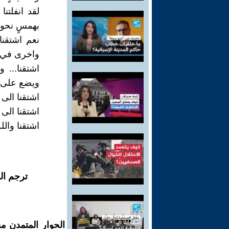
لقد انفلتن
بهمسٍ نحو ف
نعم اشتقنا 
واخرى في ش
اشتقنا... 
ويضع على ر
اشتقنا الى ا
اشتقنا الى 
اشتقنا والله
ترجم ال
الحوار المتمدن م