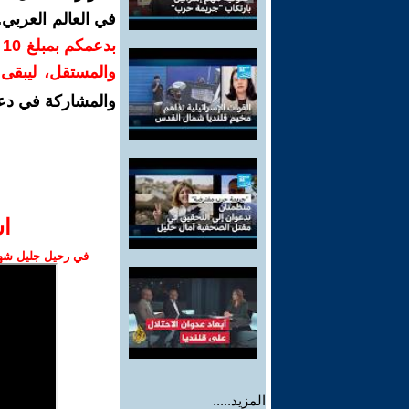
في العالم العربي
ب
والمستقل، ليبقى ص
والمشاركة في دع
ا‫
في رحيل جليل شهبا
المزيد.....