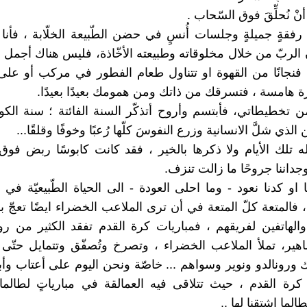
نْ نُحلِّقَ فوق السّحاب .
 رفقةٍ جميلةٍ وجلسات أُنسٍ في حضن الطّبيعة الخلّابة ، فأنا
ن الربّ من خلال مخلوقاته وطبيعته الأخّاذة، فليس هناك أجمل
نجانًا من القهوة او تتناول طعام الفطور في مركب أو على
يرة هامسة ، فتسرقك من ذاتك ومن همومك بعيدًا بعيدًا.
 تخطيطاتي، فأبتسم وأروح أتذكّر السنة الفائتة ؛ سنة الكور
ن الذي شلَّ الانسانية وزرع النفوسَ كلّها رُعبًا وخوفًا وقلقًا...
ه تلك الأيام ولا ذكرها بالخير ، فقد كانت كابوسًا ربض فوق
داننا جروحًا ما زالت تنزف.
او كدنا نعود - وما احلى العودة - الى الحياة الطّبيعيّة في ب
 ، فالمتعة كلّ المتعة في أن ترى الملاعب الخضراء ايضًا تعجّ ب
والهاتفين لفريقهم ، فمباريات كرة القدم تفقد الكثير من رو
اهير، تملأ الملاعب الخضراء ، وتصرخ وتُصفّق وتتمايل حتّى 
ورونالدو ونوير وسواهم ... خاصّة ونحن اليوم على أعتاب و
كرة القدم ، حيث تتلاقى فيه العمالقة في مبارياتٍ لطالما 
الما اشتقنا لها ..