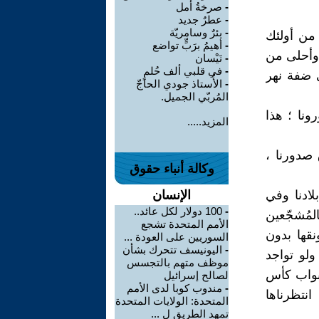
-
صرخةُ أمل
-
عطرٌ جديد
-
بئرٌ وسامريّة
 من أولئك
-
أهيمُ برَبٍّ تواضع
 وأحلى من
-
نَيْسان
-
في قلبي ألف حُلمٍ
 ضفة نهر
-
الأُستاذ جودي الحاجّ
المُربّي الجميل.
ونا ؛ هذا
المزيد.....
 صدورنا ،
وكالة أنباء حقوق
لادنا وفي
الإنسان
-
100 دولار لكل عائد..
المُشجّعين
الأمم المتحدة تشجع
نقها بدون
السوريين على العودة ...
-
اليونيسف تتحرك بشأن
ولو تواجد
موظف متهم بالتجسس
أبواب كأس
لصالح إسرائيل
-
مندوب كوبا لدى الأمم
انتظرناها
المتحدة: الولايات المتحدة
تمهد الطريق ل ...