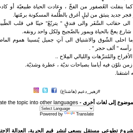
ا كما ينفلت العُصفور من الفخّ ، وعادت الحياة طبيعيّة أو كا
جر جديد ينبثق من ليلٍ أغرق بالظُّلمة المسكونة برمّتها.
الى حقائب السَّفَر والى فندقٍ " يتربّعُ" حينًا في قلب الطّبيعة
ارع يعجّ بالحياة ويمور بالضّجيج ولكل واحد رونقه.
وما احلى الشّوق والاشتياق الى آتٍ جميل يُنسينا هموم الما
أسه " ألف حجر " .
لأفراح والمُتنزّهات والليالي المِلاح ..
زمن نلوّن فيه أيامنا بصباحات نديّة ، عطرة وشذيّة.
 اشتقنا.
#زهير_دعيم (هاشتاغ)
موضوع إلى لغات أخرى -
ate the topic into other languages
Powered by
Translate
شروع تطوعي مستقل يسعى لنشر قيم الحرية، العدالة الاجتم