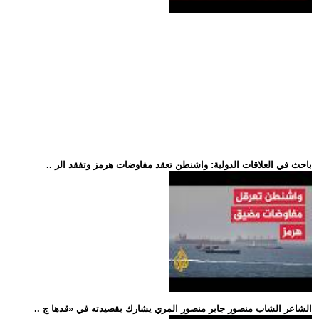
.. باحث في العلاقات الدولية: واشنطن تعقد مفاوضات هرمز وتفقد الر
.. الشاعر الشاب منصور جابر منصور المري يشارك بقصيدته في «قدها ج