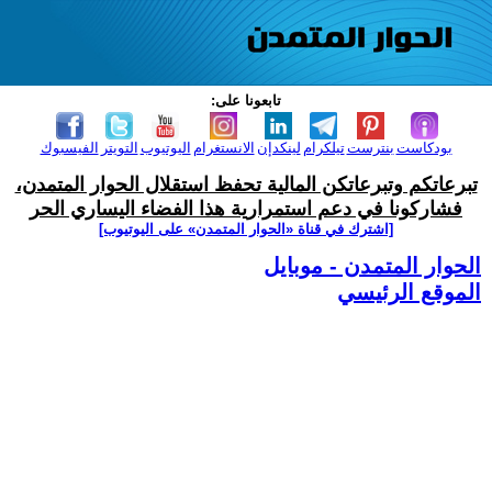
تابعونا على:
بودكاست
بنترست
تيلكرام
لينكدإن
الانستغرام
اليوتيوب
التويتر
الفيسبوك
تبرعاتكم وتبرعاتكن المالية تحفظ استقلال الحوار المتمدن،
فشاركونا في دعم استمرارية هذا الفضاء اليساري الحر
[اشترك في قناة ‫«الحوار المتمدن» على اليوتيوب]
الحوار المتمدن - موبايل
الموقع الرئيسي