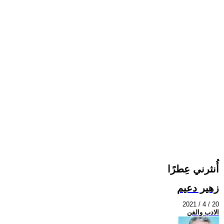
أُنثرني عِطرًا
زهير دعيم
2021 / 4 / 20
الادب والفن