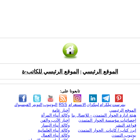
الموقع الرئيسي
الموقع الرئيسي للكاتب-ة
|
تابعونا على:
بنترست
تيلكرام
لينكدإن
الانستغرام
RSS
اليوتيوب
التويتر
الفيسبوك
الموقع الرئيسي
أخبار عامة
هيئة ادارة الحوار المتمدن - للإتصال بنا
وكالة أنباء المرأة
إحصائيات مؤسسة الحوار المتمدن
اخبار الأدب والفن
قواعد النشر
وكالة أنباء اليسار
ابرز كتاب / كاتبات الحوار المتمدن
وكالة أنباء العلمانية
يوتيوب التمدن
وكالة أنباء العمال