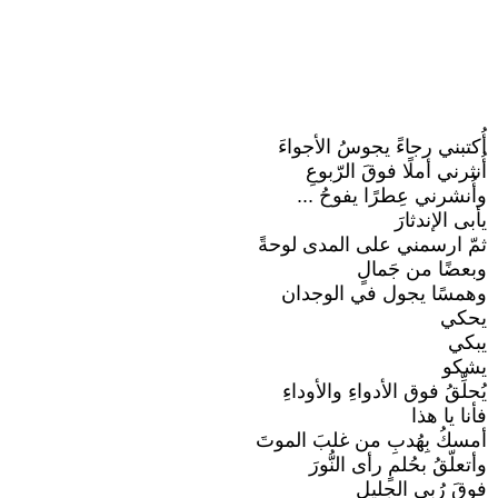
أُكتبني رجاءً يجوسُ الأجواءَ
أُنثرني أملًا فوقَ الرّبوعِ
وأُنشرني عِطرًا يفوحُ ...
يأبى الإندثارَ
ثمّ ارسمني على المدى لوحةً
وبعضًا من جَمالٍ
وهمسًا يجول في الوجدان
يحكي
يبكي
يشكو
يُحلِّقُ فوق الأدواءِ والأوداءِ
فأنا يا هذا
أمسكُ بِهُدبِ من غلبَ الموتَ
وأتعلّقُ بحُلمٍ رأى النُّورَ
فوقَ رُبى الجليل