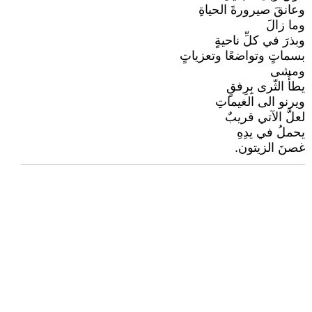
وعانقَ صيرورةَ الحياةِ
وما زالَ
وبذرَ في كلِّ ناحيةٍ
بسماتٍ وتواضعًا وتعزياتٍ
ومشى
يطأُ الثّرى بِرِفقٍ
ويرنو الى الغيماتِ
لعلَّ الآتي قريبٌ
يحملُ في يدِهِ
غصنَ الزيتون.