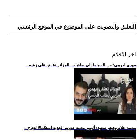
التعليق والتصويت على الموضوع في الموقع الرئيسي
اخر الافلام
.. مهدي لعريبي: من السينما إلى -مافيا-... الجزائر تقبض على زعيم
.. محمد علام وهيثم سعيد: ألبوم محمد عدوية الجديد استكمالا لنجاح