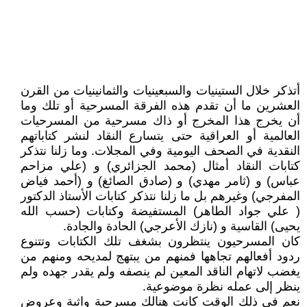
أتذكر خلال الستينيات والسبعينيات والثمانينيات من القرن
العشرين ما أن تقدم هذه الفرقة المسرحية أو تلك وما
أن يخرج هذا المخرج أو ذاك مسرحية من المسرحيات
العالمية أو العراقية حتى يتسارع النقاد لنشر كتاباتهم
النقدية في الصحف اليومية وفي المجلات. وما زلنا نتذكر
كتابات النقاد أمثال (محمد الجزائري) و (علي مزاحم
عباس) و (ثامر مهدي) و (صادق الصائغ) و (أحمد فياض
المفرجي) وغيرهم بل ما زلنا نتذكر كتابات الأستاذ الدكتور
( علي جواد الطاهر) المستفيضة وكتابات (حسب الله
يحيى) القاسية و (نازك الأعرجي) الحادة والجادة.
كان المسرحيون ينتظرون بشغف تلك الكتابات وتتنوع
ردود أفعالهم تجاهها فمنهم من يبتهج لمديحه ومنهم من
يغضب لاتهام الناقد المعين لم ينصفه ولم يقدر جهده ولم
ينظر إلى عمله نظرة موضوعية.
نعم في ذلك الوقت كانت هنالك مسرحية واثبة وعروض