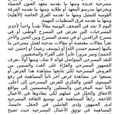
مسرحية عديدة ومنها ما يقدمه معهد الفنون الجميلة
ويخرجها مدرسو المعهد أو طلابه ومنها ما تقدمه الفرقة
القومية للتمثيل ومنها ما تقدمه الفرق الخاصة (الأهلية)
ومنها ما تقدمه فرق المنظمات المهنية.
اليوم لا تجد في الصحف اليومية مقالاً نقدياً واحداً لأحدى
المسرحيات التي تعرض في المسرح الوطني أو في
مسرح الرافدين أو في منتدى المسرح وبين الحين والآخر
نقرأ مقالات مقتضبة أو مقالات مدحية لعمل مسرحي ما
يكتبها (صميم حسب الله) أو (يوسف رشيد) أو (حسن عبد
الحميد) وتمر مروراً عابراً على القراء والمختصين.
للنقد المسرحي المتواصل فوائد لا شك، ومنها أولاً ،تعرف
الجمهور المسرحي والقرّاء على الغث والسمين من
العروض المسرحية لكي يتابعوا مشاهدة هذا العرض أو
يمتنعوا عن مشاهدة عرض آخر ثانياً المساهمة في رفع
المستوى الفني والفكري للعرض المسرحي إلى أعلى.
ثالثاً تنبيه المخرجين والممثلين والمصممين إلى مواقع
الاخفاق والخلل في عملهم لكي يتفادوها في الأعمال
اللاحقة. رابعاً المساهمة في توسيع الثقافة المسرحية
لدى الجمهور ولدى العاملين في الحقل. خامساً،
المساهمة في توثيق الأعمال المسرحية حيث تصبح