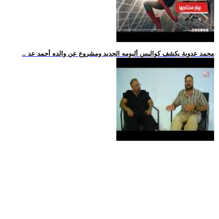
.. محمد عدوية يكشف كواليس ألبومه الجديد ومشروع عن والده أحمد عد