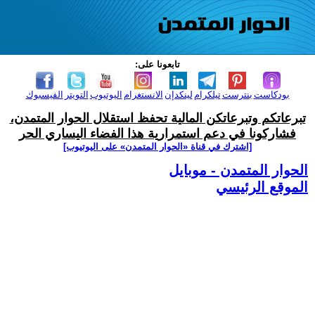
تابعونا على:
بودكاست
بنترست
تيلكرام
لينكدإن
الانستغرام
اليوتيوب
التويتر
الفيسبوك
تبرعاتكم وتبرعاتكن المالية تحفظ استقلال الحوار المتمدن،
فشاركونا في دعم استمرارية هذا الفضاء اليساري الحر
[اشترك في قناة ‫«الحوار المتمدن» على اليوتيوب]
الحوار المتمدن - موبايل
الموقع الرئيسي