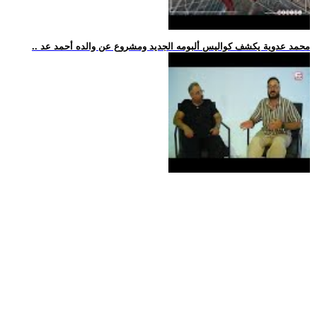
.. محمد عدوية يكشف كواليس ألبومه الجديد ومشروع عن والده أحمد عد