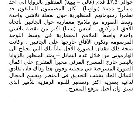
حوالي 17.3 قدم (غالي – بيبينا) المنظور بالزوايا الى احد
مسارح مدينة (بولونيا) . كان المصممون السابقون قد
نظموا رسوماتهم المنظورية حول نقطة تلاشي واحدة
وسط الصورة مع ملامح معمارية حول الجانبين باتجاه
الأفق المركزي . أسس (بيبينا) اكثر من نقطة تلاشي
واحدة واضعاً الملامح المعمارية في وسط اللوحة
المرسومة وتكون الآفاق خارجها على الجانبين . وكانت
نتيجة ذلك فقدان الصورة الأقل ثباتاً تلك التي تحتاج الى
الهارموني من خلال عدم التماثل – يمتد المنظور بالزوايا
بالبصر خارج المسرح المرئي مجبراً المتفرج على اكمال
الصورة المسرحية في مخيلته وفوق هذا وذاك فان تفادي
التماثل الحاد يشتت التحديق في المنظر ويفسح المجال
لذاتية بصرية اكثر وتصغير للقوة الرمزية للأمير الذي
سبق وان أحتل موقع المتفرج .