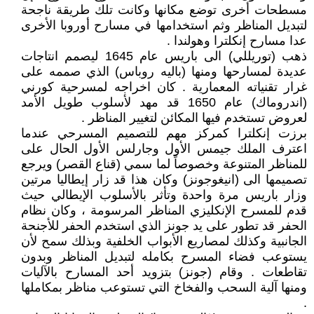
مسطحات أخرى توضع مكانها وكانت تلك طريقة ناجحة
لتبديل المناظر وثم استخدامها في مسارح أوروبا الأخرى
عدا مسارح إنكلترا وهولندا .
ذهب (توريللي) الى باريس عام 1645 ليصمم انتاجات
عديدة لمسارحها ومنها (باليه روباس) الذي صممه على
غرار تقنياته المعمارية . كان اخراجه لمسرحية كورني
(اندروماك) عام 1650 قد مهد لأسلوب طويل الأمد
لعروض تستخدم فيها المكائن لتغيير المناظر .
برزت إنكلترا كمركز مهم للتصميم المسرحي عندما
اعترف الملك جيمس الأول وجارلس الأول الحال على
للمناظر المتنوعة وخصوصاً لما سمي (قناع القصر) ويرجع
تصميمها الى (انيغوجونز) وكان هذا قد زار إيطاليا مرتين
وزار باريس مرة واحدة وتأثر بالأسلوب الإيطالي حيث
قدم للمسرح الإنكليزي المناظر المرسومة ، وكان نظام
الحفر قد تطور على يد جونز الذي استخدم الحفر للأجنحة
الجانبية وكذلك لمصاريع الأبواب الخلفية وبذلك سمح لأن
يستوعب فضاء المسرح بكامله لتبديل المناظر وبدون
تقاطعات . وقام (جونز) بتزويد أحد المسارح بالآليات
ومنها آلية السحب والفخاخ التي تستوعب مناظر بمكاملها
.