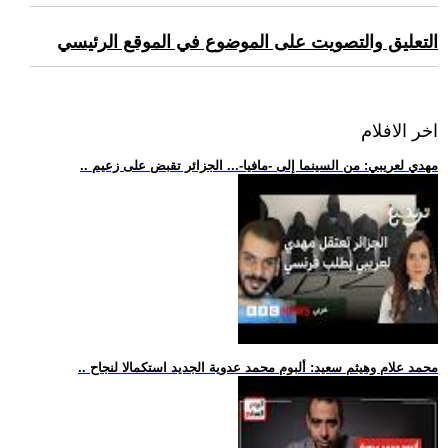
التعليق والتصويت على الموضوع في الموقع الرئيسي
اخر الافلام
.. مهدي لعريبي: من السينما إلى -مافيا-... الجزائر تقبض على زعيم
.. محمد علام وهيثم سعيد: ألبوم محمد عدوية الجديد استكمالا لنجاح