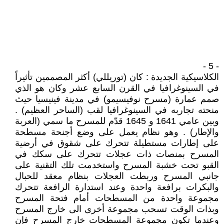
- 5 -
الكلاسيكية الجديدة : كان (توريللي) أكثر المصممين تأثيراً
في السينوغرافيا في القرن السابع عشر وكان هو الذي
صمم عمارة (مسرح نوفيسيمو) في مدينة فينيسيا حيث
منحته تجاربه في السينوغرافيا لقب (الساحر العظيم) .
وبين عامي 1641 و 1645 قدّم للمسرح ما سمي (العربة
والإطار) . وهو نظام يعمل على وضع أجنحة مسطحة
على إطارات مستطيلة تتحرك على شقوق في أرضية
المسرح بمنصات ذات عجلات تتحرك على سكك في
القبو تحت خشبة المسرح واستخدمت تلك التقنية على
جانبي المسرح وربطت العجلات بنظام معقد للحبال
والبكرات برافعة واحدة وعند استدارة الرافعة تتحرك
مجموعة واحدة من المسطحات أمام فتحة المسرح
وبذات الوقت تسحب مجموعة أخرى الى خارج المسرح
وعندما تكون مجموعة المسطحات خارج المسرح فإن