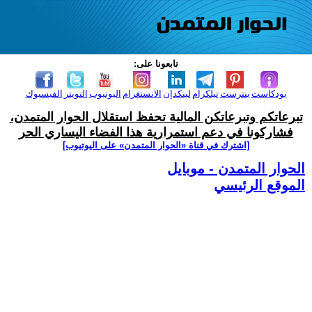
تابعونا على:
بودكاست
بنترست
تيلكرام
لينكدإن
الانستغرام
اليوتيوب
التويتر
الفيسبوك
تبرعاتكم وتبرعاتكن المالية تحفظ استقلال الحوار المتمدن،
فشاركونا في دعم استمرارية هذا الفضاء اليساري الحر
[اشترك في قناة ‫«الحوار المتمدن» على اليوتيوب]
الحوار المتمدن - موبايل
الموقع الرئيسي