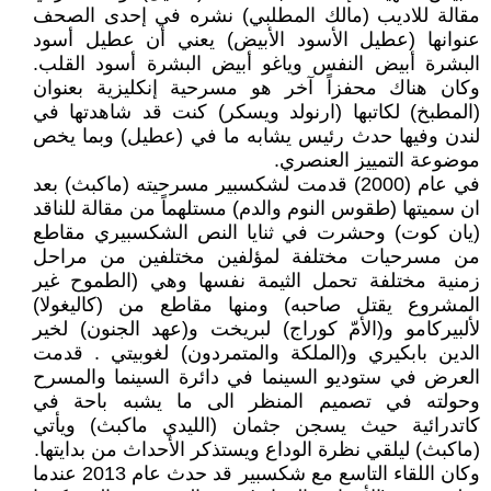
مقالة للاديب (مالك المطلبي) نشره في إحدى الصحف
عنوانها (عطيل الأسود الأبيض) يعني أن عطيل أسود
البشرة أبيض النفس وياغو أبيض البشرة أسود القلب.
وكان هناك محفزاً آخر هو مسرحية إنكليزية بعنوان
(المطبخ) لكاتبها (ارنولد ويسكر) كنت قد شاهدتها في
لندن وفيها حدث رئيس يشابه ما في (عطيل) وبما يخص
موضوعة التمييز العنصري.
في عام (2000) قدمت لشكسبير مسرحيته (ماكبث) بعد
ان سميتها (طقوس النوم والدم) مستلهماً من مقالة للناقد
(يان كوت) وحشرت في ثنايا النص الشكسبيري مقاطع
من مسرحيات مختلفة لمؤلفين مختلفين من مراحل
زمنية مختلفة تحمل الثيمة نفسها وهي (الطموح غير
المشروع يقتل صاحبه) ومنها مقاطع من (كاليغولا)
لألبيركامو و(الأمّ كوراج) لبريخت و(عهد الجنون) لخير
الدين بابكيري و(الملكة والمتمردون) لغوبيتي . قدمت
العرض في ستوديو السينما في دائرة السينما والمسرح
وحولته في تصميم المنظر الى ما يشبه باحة في
كاتدرائية حيث يسجن جثمان (الليدي ماكبث) ويأتي
(ماكبث) ليلقي نظرة الوداع ويستذكر الأحداث من بدايتها.
وكان اللقاء التاسع مع شكسبير قد حدث عام 2013 عندما