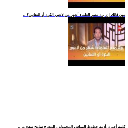
.. مين قالك إن بره مصر العلماء أشهر من لاعبي الكرة أو الفنانين؟
.. كلمة أخيرة -أزمة خطوط الهواتف المحمولة.. المخرج سامح سند: ما