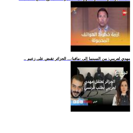
.. مهدي لعريبي: من السينما إلى -مافيا-... الجزائر تقبض على زعيم