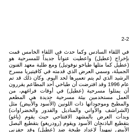
2-2
في اللقاء السادس وكما حدث في اللقاء الخامس قمت
بإخراج (عطيل) واعطيت عنواناً جديداً للمسرحية هو
(عطيل كما مثلها طباخو نوفوتيل) ومع طلبة معهد الفنون
الجميلة، وسمي العرض الذي قدمته في كافيتيريا مسرح
الرشيد الذي لم يتم تعميرها لحد اليوم. وكان ذلك قد تم
عام 1996 وقد افترضت أن طباخي أحد المطاعم يقررون
أن يمثلوا مسرحية (عطيل) في أوقات فراغهم، من
العمل مستخدمين بيئة مسرحية جديدة هي المطعم
والمطبخ وموجوداتها ذات اللونين (الأسود والأبيض) مثل
(الشراشف والأواني والمناديل والقدور والخضراوات)
وبدأت العرض بالمشهد الافتتاحي حيث يقوم (ياغو)
بتقطيع الباذنجان الأسود ويقوم (رودريغو) بتقطيع البصل
الأبيض تمهيداً لإعداد طبخة ضد (عطيل) وقد حفزني