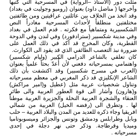
مثلت دور (الأستاذ –الرواية) في المسرحية التي كتبها
وأخرجها ( مناضل داود) بعنوان (روميو وجوليت في بغداد)
وقد اتخذ من الخلاف بين عائلتين عراقيتين ومن طائفتين
مختلفتين منطلقاً لأحداث المسرحية مغادراً النص
الشكسبيرية ومتماهياً مع فكرته . قدم العمل في بغداد
وفي مدينة شكسبير (سترادفورد) وفي لندن وفي الدوحة
القطرية، وكان المخرج قد أكد في ذلك العمل على
ضرورة نبذ التعصب الطائفي الذي قد يقود الى الكوارث.
كان تعلقي بالشاعر الدرامي الكبير (وليام شكسبير)
واهتمامي بمسرحياته دفعني لأن أُعدّ بحثاً علمياً بعنوان
(العرب في مسرح شكسبير) وقد اكتشفت بأن ذلك
الشاعر الإنكليزي قد ذكر المغربي في معظم مسرحياته
وتناول شخصيات عربية مثل (عطيل و(امير مراكش)
و(هارون) وأشار الى قوة العطور العربية والى طائر
العنقاء والشجرة العربية النخلة والجزيرة العربية موطناً
لها . وتطرق الى (رفضه الخيل) العربية من شمالي
افريقيا وجاء ذكره للعديد من المدن والبلاد العربية – حلب
وبابل وطرابلس ودمشق وتونس والجزائر وميسوبوتاميا
وميديا وقرطاجة. وذكر حتى نهر دجلة في إحدى
مسرحياته .