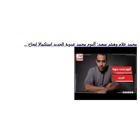
.. محمد علام وهيثم سعيد: ألبوم محمد عدوية الجديد استكمالا لنجاح