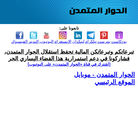
تابعونا على:
بودكاست
بنترست
تيلكرام
لينكدإن
الانستغرام
اليوتيوب
التويتر
الفيسبوك
تبرعاتكم وتبرعاتكن المالية تحفظ استقلال الحوار المتمدن،
فشاركونا في دعم استمرارية هذا الفضاء اليساري الحر
[اشترك في قناة ‫«الحوار المتمدن» على اليوتيوب]
الحوار المتمدن - موبايل
الموقع الرئيسي