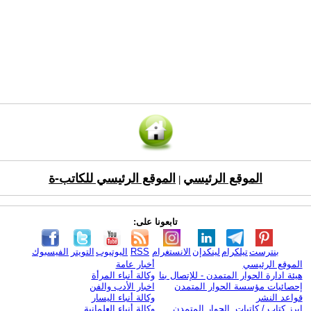
الموقع الرئيسي
الموقع الرئيسي للكاتب-ة
|
تابعونا على:
بنترست
تيلكرام
لينكدإن
الانستغرام
RSS
اليوتيوب
التويتر
الفيسبوك
الموقع الرئيسي
أخبار عامة
هيئة ادارة الحوار المتمدن - للإتصال بنا
وكالة أنباء المرأة
إحصائيات مؤسسة الحوار المتمدن
اخبار الأدب والفن
قواعد النشر
وكالة أنباء اليسار
ابرز كتاب / كاتبات الحوار المتمدن
وكالة أنباء العلمانية