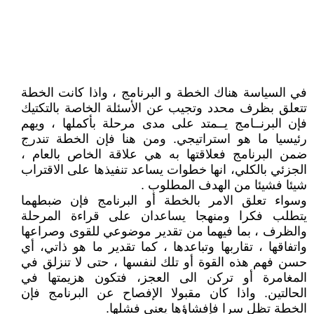
في السياسة هناك الخطة و البرنامج ، واذا كانت الخطة
تتعلق بظرف محدد وتجيب عن الأسئلة الخاصة بالتكتيك
فإن البرنــامج يــمتد على مدى مرحلة بأكملها ، ويهم
رئيسيا ما هو استراتيجي. ومن هنا فإن الخطة تندرج
ضمن البرنامج فعلاقتها به هي علاقة الخاص بالعام ،
الجزئي بالكلي، انها خطوات يساعد تنفيذها على الاقتراب
شيئا فشيئا من الهدف المطلوب .
وسواء تعلق الامر بالخطة أو البرنامج فإن ضبطهما
يتطلب فكرا ومنهجا يساعدان على قراءة المرحلة
والظرف ، بما فيهما من تقدير موضوعي للقوى وصراعها
واتفاقها ، تقاربها وتباعدها ، كما تقدير ما هو ذاتي، أي
حسن فهم هذه القوة أو تلك لنفسها ، حتى لا تنزلق في
المغامرة أو تركن الى العجز، فتكون هزيمتها في
الحالتين. واذا كان مقبولا الإفصاح عن البرنامج فإن
الخطة تظل سرا فإفشاؤها يعني فشلها.