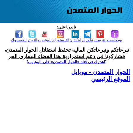
تابعونا على:
بودكاست
بنترست
تيلكرام
لينكدإن
الانستغرام
اليوتيوب
التويتر
الفيسبوك
تبرعاتكم وتبرعاتكن المالية تحفظ استقلال الحوار المتمدن،
فشاركونا في دعم استمرارية هذا الفضاء اليساري الحر
[اشترك في قناة ‫«الحوار المتمدن» على اليوتيوب]
الحوار المتمدن - موبايل
الموقع الرئيسي