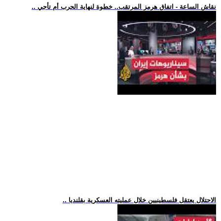
.. نقاش الساعة - اتفاق هرمز المرتقب.. خطوة لنهاية الحرب أم تأجي
.. الاحتلال يعتقل فلسطينيين خلال عمليته العسكرية بقلنديا