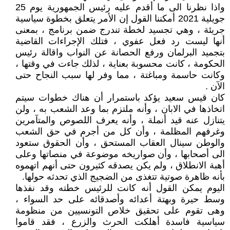
واذا نظرنا الى ما أقدم عليه رئيس الجمهورية يوم 25
جويلية 2021 أمكننا القول إن الأمر يتعلق بخطوة سياسية
جريئة ، وهي تجسيد لخطة تندرج ضمن برنامج ، بمعنى
أنها ليست رد فعل عفوي ، فتلك الإجراءات القاضية
بتجميد البرلمان ورفع الحصانة عن النواب واقالة رئيس
الحكومة ، كانت محسوبة بعناية ، لذلك جاءت في وقتها ،
وكانت حاسمة ومباغتة ، مما وفر لها سبب النجاح حتى
الآن .
كان قيس سعيد يؤكد باستمرار أن هناك خطوات سيتم
اتخاذها في الابان ، وأنه ملتزم بما وعد الشعب به ، ولن
يتنازل عنه قيد أنملة ، وأنه يعرف اللصوص والمتآمرين
وغرفهم المظلمة ، وأن كل من أجرم في حق الشعب
والوطن سينال العقاب المستحق ، وأن الحقوق ستعود
الى أصحابها ، وأن صواريخه موضوعة في منصاتها وعلى
أهبة الانطلاق ، ولم يكن يصدقه كثيرون حتى أنهم اتهموه
بأنه ظاهرة صوتية تتغذى من الضجيج الذي تحدثه حولها.
اليوم يمكن القول أنه كانت للرئيس خطته وقد نفذها
وسط حيرة وبهتة أعدائه وأصدقائه على حد السواء ،
وهى تقوم على تحقيق خلاص التونسيين من منظومة
سياسية فاسدة أهلكت الحرث والزرع ، فقد قاموا