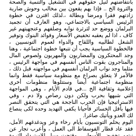
بانتفاضتهم لنيل حقوقهم في التشغيل والتنمية والصحة
والثروة الخ .. فإذا بهم يقعون بين مخالب وحوش ضارية
زادتهم فقرا ومرضا وبطالة ،.لذلك اقترن في خطوة
الرئيس السياسي بالاجتماعي، وهو العارف أن تجميد
البرلمان ووضع حد لثرثرة نوابه وصلفهم وعنجهيتهم غير
كاف ، اذا لم يعقبه تخفيض الأسعار وفوائد البنوك وتوفير
الشغل لطالبيه واللقاح والدواء لعموم التونسيين ،
فالخطوة السياسية يجب أن تتبعها خطوة اجتماعية ، وهنا
وجد المحتكرون والمضاربون والمهربون ولصوص المال
والمتاجرون بقوت الناس أنفسهم في مواجهة الرئيس ،
مثلما وجد نواب البرلمان أنفسهم في مواجهته قبل ذلك ،
فالأمر لا يتعلق بصراع مع منظومة سياسية فقط وانما
منظومة اجتماعية أيضا وستتلوها منظومات أخرى
إعلامية وثقافية الخ ...في قادم الأيام ، وهى المواجهة
التي شبهها بحرب ولكن دون رصاص ولا دم ، وفي
الاستراتيجيا فإن الحرب الناجحة هي التي يتحقق النصر
فيها بأقل الخسائر فأحيانا يكفي التهديد وحده لكى ينصاع
لك العدو ويأتيك صاغرا.
اليوم يحلم التونسيون بأيام رخاء وعز ويدغدغهم الأمل،
فقد عاد قطار الفوسفاط الى العمل ، وأعرب تجار عن
نيتهم تخفيض الأسعار ، وفتحت سبل للاسترداد الثروة