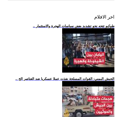
اخر الافلام
.. طوكيو تتجه نحو تشديد بعض سياسات الهجرة والاستثمار
.. الجيش اليمني: القوات المسلحة نفذت عملا عسكريا ضد العناصر الح