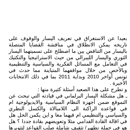
بعيدا عن الاستغراق في تعريف اليسار والوقوف على
تاريخه يمكن الانطلاق في مناقشة القضايا المتصلة
باليسار من التناقض بين ما اصطلح على تسميتهما اليسار
الثوري واليسار الليبرالي من حيث الاستراتيجيا والتكتيك
في التعامل مع المسائل الفكرية والسياسية والتنظيمية
وبالأخص من خلال مواقفهما المتباينة مما حدث في
تونس أواخر 2010 وبداية 2011 بما في ذلك الانتخابات
الأخيرة .
و تطرح على هذا الصعيد أسئلة كثيرة منها :
ـ هل مشكلة اليسار البرلماني في قيادته التي تبحث عن
التموقع ضمن أجهزة النظام السياسية والايديولوجية ام
في قواعده الراكنة الى اللامبالاة والكسل النظري
والسياسي والتنظيمي ام فيهما معا و اين يكمن الحل هل
في اقالة القادة القدامي مثلا وتعويضهم بقادة جددا ؟ هل
هو في حملة تطهير/ تثقيف شاملة صلب القواعد لتثويرها