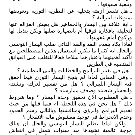
وتنقية صفوفها .
ـ هل تفسر ازمته بتخليه عن النظرية الثورية وتعويضها
بمنوعات ليبرالية ؟
ـ اية علاقة بين اليسار والجماهير هل يعيش انعزاله عنها
لتحليقة بافكاره فوقها أم بانصهاره صلبها ولكن بتذيل لها
وركوع أمام عفويتها .
لماذا يكاد ينعدم النقد والنقد الذاتي صلب اليسار التونسي
والحال انه كثيرا ما يتكرر استعمال هذين المصطلحين مع
تأكيد أهميتهما باعتبارهما سلاحا فعالا للتغلب على العوائق
المنتصبة في الطريق
ـ هل في تغيير اليرالمج والخطابات والبنى التنظيمية ؟
ـ وفي المقابل لماذا لم ينجح اليسار الثوري فيما أخفق
فيه اليسار الليبرالي ؟ هل من تفسير لعزلته وتشتته
وانحسار شعبيته وضعف ممارسته ؟
ـ هل المطلوب الان تحقيق وحدة اليسار ؟ وما شروط
ذلك ؟ هل نحن في هذه اللحظة ام فيما قبلها من حيث
تقديم البرامج والرؤى ومناقشتها وبالتالي رسم الحدود
وعدم الانخراط في توحيد مغشوش مآله الانفجار ؟
ــ ولكن لماذا نظلم اليسار التونسي والحال ان هناك
موجة عالمية نشهدها منذ سنوات تتمثل في انتعاش