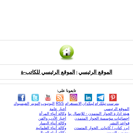
الموقع الرئيسي
الموقع الرئيسي للكاتب-ة
|
تابعونا على:
بنترست
تيلكرام
لينكدإن
الانستغرام
RSS
اليوتيوب
التويتر
الفيسبوك
الموقع الرئيسي
أخبار عامة
هيئة ادارة الحوار المتمدن - للإتصال بنا
وكالة أنباء المرأة
إحصائيات مؤسسة الحوار المتمدن
اخبار الأدب والفن
قواعد النشر
وكالة أنباء اليسار
ابرز كتاب / كاتبات الحوار المتمدن
وكالة أنباء العلمانية
يوتيوب التمدن
وكالة أنباء العمال