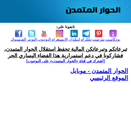
تابعونا على:
بودكاست
بنترست
تيلكرام
لينكدإن
الانستغرام
اليوتيوب
التويتر
الفيسبوك
تبرعاتكم وتبرعاتكن المالية تحفظ استقلال الحوار المتمدن،
فشاركونا في دعم استمرارية هذا الفضاء اليساري الحر
[اشترك في قناة ‫«الحوار المتمدن» على اليوتيوب]
الحوار المتمدن - موبايل
الموقع الرئيسي