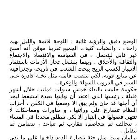
الوضع دقيق والرؤية غائبة ، اللوحة قاتمة والليل بهيم
زاحف ، والضباب كثيف. الجميع تقريبا موقن أنه أصبح
غير قابل للتحمل ، في السياسة والاقتصاد والاجتماع
والثقافة والأخلاق . وبينما ينشغل تجار الأزمات باستثمار
الانهيار لكسب الربح يبحث الشعب في تاريخه وجغرافيته
عن منابع قوته، لكي تنتصب قامته مثل نخلة قادرة على
السير في الدروب السهلة والوعرة .
حكومة حلمت بالبقاء خمس سنوات فماتت خلال أشهر
قليلة ، رئيسها الذي اعتقد أن نهايتها بعيدة استيقظ ليجد
أن أجلها قد حان ولم يبق الا وضعها في الكفن ، أحزاب
النظام تتصارع على وراثتها ، و مناورات ومماحكات لا
تنتهي فصولها في النهار الا لكي تنطلق مجددا في المساء
، تتحالف ثم تتخاصم، تتقارب ثم تتباعد ، تتضامن ثم
تتقاتل .
برلمان ميت مثل جثة يتصارع الدود داخلها على ما بقي