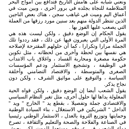
ونعني شبابه على هامش التاريخ فتدافع بين أمواج البحر
المتلاطمة للنجاة بجلده في برور أخرى ، وبين ميت في
أعماق اليم وميت في غياهب سجن ، هناك بعض الناجين
الذين تنتظر الدولة منهم بعد سنين مورد رزقها من العملة
التي يصعب عليها الفوز بها .
يقول الحكام إن الوضع دقيق ، ولكن ليست هذه هي
المرة الأولى التي يعبرون فيها عن ذلك ، فقد رددوا تلك
الجملة مرارا وتكرارا ، كما أن حلولهم المقترحة لإصلاحه
هي نفسها بين لحظة وأخرى من لحظاته ، مثل تكوين
حكومة مصغرة ومحاربة الفساد ، واغلاق باب الانتداب
في الوظيفة ، وتشجيع الاستثمار ودعم المؤسسات
الصغرى والمتوسطة ، والاقتصاد التضامني وأخلقة
السياسة ، والتوقيع على مواثيق الشرف ، ولكن دون
نجاح يذكر.
يقول الشعب أيضا إن الوضع دقيق ، ولكن قواه الحية
المغلولة يداها لها حلول أخرى، مثل تغير النظام السياسي
والاقتصادي جملة وتفصيلا ، بقطع يد " الخارج " ويد "
الداخل " الشريكين في الاستغلال ، بناء السيادة الوطنية
وحمايتها وتوزيع الثروة بالعدل ، الاستثمار الوطني رئيسيا
في الصناعة والفلاحة والصحة والتعليم والثقافة ، تصرخ
دماء الشعب في عروقه مستعدا للموت لكى يعيش