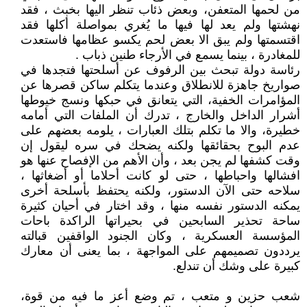
من لحمها المتعفن، وبعض ذئاب تنظر اليها بخبث ، فقد
نهشتها ولم يعد لها فيها ما يُغري بمواصلة أكلها فقد
اقتسمتها ولم يبق الا بعض لحم يكسو عظامها فاستعدت
للمغادرة ، بينما يسمع في الأرجاء طنين ذباب .
رئاسة دولة تبحث بين الرفوف عن أسلحتها فتجدها في
صواريخ جاهزة للانطلاق وعندما يتكلم ساكن قصرها عن
المؤامرات الخفية، التي يتعانق في حبكها ونسج خيوطها
أشرار الداخل والخارج ، تدرك أن الملفات التي أمامه
خطيرة، والا ما تكلم بتلك العبارات ، يلومه بعضهم على
عدم البوح بحقائقها ولكنه يضحك في سره ليقول إن
وقت كشفها لم يجن بعد ، وأن الأهم من الإفصاح عنها هو
افشالها واحباطها ، حتى لو كانت أحلاما أو أضغاثها ،
سلاحه حتى الآن الدستور، ولكنه يحتفظ بأسلحة أخرى
يمكنه الدستور نفسه منها ، وقد اختار في أحيان كثيرة
ساحة تحذير السابحين في بحيراتها الراكدة باحات
المؤسسة العسكرية ، وكان الجنود الواقفين قبالته
يرددون تصميمهم على المواجهة ، بما يعنى أن معارك
كبيرة على وشك أن تندلع.
شعب حزين و متعب ، تم وضع أعز ما فيه من قوة،