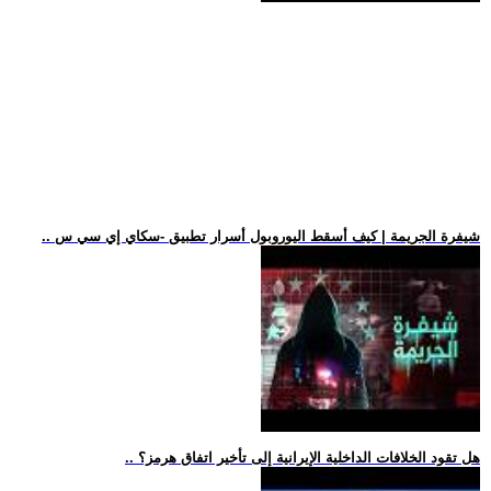
.. شيفرة الجريمة | كيف أسقط اليوروبول أسرار تطبيق -سكاي إي سي س
.. هل تقود الخلافات الداخلية الإيرانية إلى تأخير اتفاق هرمز؟