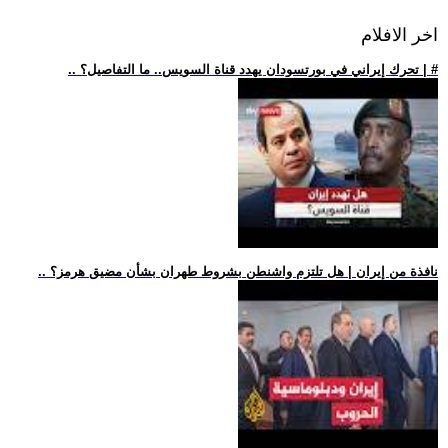
اخر الافلام
.. تحرك إيراني في بورتسودان يهدد قناة السويس.. ما التفاصيل؟ | #
.. نافذة من إيران | هل تلتزم واشنطن بشروط طهران بشأن مضيق هرمز؟