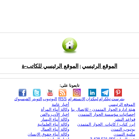
الموقع الرئيسي
الموقع الرئيسي للكاتب-ة
|
تابعونا على:
بنترست
تيلكرام
لينكدإن
الانستغرام
RSS
اليوتيوب
التويتر
الفيسبوك
الموقع الرئيسي
أخبار عامة
هيئة ادارة الحوار المتمدن - للإتصال بنا
وكالة أنباء المرأة
إحصائيات مؤسسة الحوار المتمدن
اخبار الأدب والفن
قواعد النشر
وكالة أنباء اليسار
ابرز كتاب / كاتبات الحوار المتمدن
وكالة أنباء العلمانية
يوتيوب التمدن
وكالة أنباء العمال
مكتبة التمدن
وكالة أنباء حقوق الإنسان