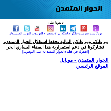
تابعونا على:
بودكاست
بنترست
تيلكرام
لينكدإن
الانستغرام
اليوتيوب
التويتر
الفيسبوك
تبرعاتكم وتبرعاتكن المالية تحفظ استقلال الحوار المتمدن،
فشاركونا في دعم استمرارية هذا الفضاء اليساري الحر
[اشترك في قناة ‫«الحوار المتمدن» على اليوتيوب]
الحوار المتمدن - موبايل
الموقع الرئيسي