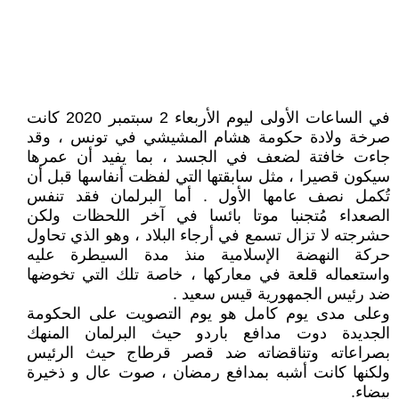
في الساعات الأولى ليوم الأربعاء 2 سبتمبر 2020 كانت
صرخة ولادة حكومة هشام المشيشي في تونس ، وقد
جاءت خافتة لضعف في الجسد ، بما يفيد أن عمرها
سيكون قصيرا ، مثل سابقتها التي لفظت أنفاسها قبل أن
تُكمل نصف عامها الأول . أما البرلمان فقد تنفس
الصعداء مُتجنبا موتا بائسا في آخر اللحظات ولكن
حشرجته لا تزال تسمع في أرجاء البلاد ، وهو الذي تحاول
حركة النهضة الإسلامية منذ مدة السيطرة عليه
واستعماله قلعة في معاركها ، خاصة تلك التي تخوضها
ضد رئيس الجمهورية قيس سعيد .
وعلى مدى يوم كامل هو يوم التصويت على الحكومة
الجديدة دوت مدافع باردو حيث البرلمان المنهك
بصراعاته وتناقضاته ضد قصر قرطاج حيث الرئيس
ولكنها كانت أشبه بمدافع رمضان ، صوت عال و ذخيرة
بيضاء.