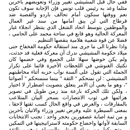
ففي حال قبل المشيشي تغيير وزراء وتعويضهم بآخرين
مثلما وعد به رئيس قلب تونس فإن الإجابة سوف تكون
نعم ووقتها سنكون أمام تحالف باردو والقصبة ضد
قرطاج التي لن يبق أمامها من سند غير العمال
والموظفين بتوسط اتحاد الشغل الذي ينتظر انجلاء غبار
المعركة الحالية وهو قابع في ساحة محمد على الحامي ،
فضلا عن قوة شعبية هلامية ينقصها التنظيم .
واذا نظرنا الى ما جرى منذ استقالة حكومة الفخفاخ حتى
ميلاد حكومة المشيشي ندرك أن معركة فعلية قد حدثت،
ولم يكن خوضها سهلا على الجميع وفي خضمها كان
تكتيك الغنوشي في اللحظات الأخيرة قائما على تكرار
الجملة التي تقول على ألسنة نواب حزبه أثناء مخاطبتهم
المشيشي : لن نمنحكم " الثقة " بينما سنمنحكم " أصواتنا
"، وهو ما يعني أن الامر يتعلق بتصويت اضطرار لا اختيار
، ولكن تلك الحركة بارعة منذ زمن طويل في تصوير
هزائمها في ثوب الانتصارات بسحر البيان المتلاعب
بالمفارقات ، والغرض في واقع الحال كسب ثقتها لاحقا ،
بمعنى السيطرة عليه وفرض تغيير وزراء والاتيان بآخرين
و من ثمة اصابة عصفورين بحجر واحد : تجنب الانتخابات
السابقة لأوانها واخضاع حكومته لاستراتيجيتها في التمكين
، وتحريكها من وراء الستار والوسيلة ترهيب بالثقة