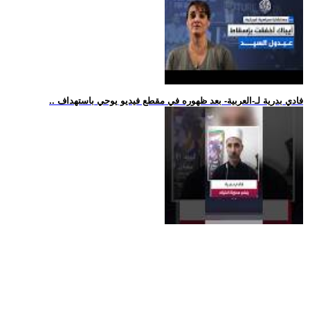
.. فادي بدرية لـ-العربية- بعد ظهوره في مقطع فيديو يوحي باستهداف