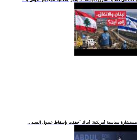
.. مستشارة سياسية أمريكية: أيباك أخفقت بإسقاط عبدول السيد