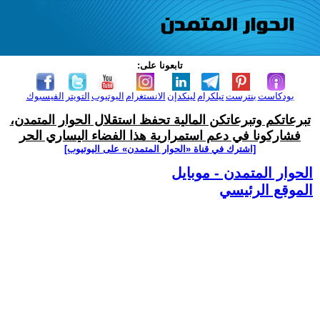
تابعونا على:
بودكاست
بنترست
تيلكرام
لينكدإن
الانستغرام
اليوتيوب
التويتر
الفيسبوك
تبرعاتكم وتبرعاتكن المالية تحفظ استقلال الحوار المتمدن،
فشاركونا في دعم استمرارية هذا الفضاء اليساري الحر
[اشترك في قناة ‫«الحوار المتمدن» على اليوتيوب]
الحوار المتمدن - موبايل
الموقع الرئيسي