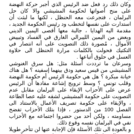
وكان ذلك رد فعل ضد الرئيس الذي أجبر حركة النهضة
على منح أصواتها لحكومة المشيشي والا كان حل
البرلمان ، فتجرعت معه الحنظل ، لكنها ما لبثت أن
استدارت على نفسها لتخطب ود رئيس الحكومة الجديد ،
مقدمة اليه الهدايا ، جالبة معها أقصى اليمين الديني
وبعض من اليمين الليبرالي الغارق في الفساد وتبييض
الأموال ، مُصورة ذلك التصويت على أنه انتصار في
التكتيك فحولت بالكلمات مرارة الحنظل الى حلاوة
العسل في حلوق أتباعها .
وسرعان ما ترددت أسئلة مثل: هل سرق الغنوشي
المشيشي من قيس سعيد ودق بينهما إسفينه ؟ هل هناك
خيانة مبكرة ؟ هل هي حكومة الرئيس أم حكومة النهضة
وقلب تونس ؟ وسط ترويج إشاعة مفادها أن الرئيس
عرض على الأحزاب الإبقاء على البرلمان مقابل عدم
التصويت على حكومة المشيشي لشقه عليه عصا الطاعة
، والإبقاء على حكومة تصريف الأعمال بالاستناد الى
الفصل 100 من الدستور ، فإذا بتلك الأحزاب تفضح
مساومته ، ولكن أحد من حضروا اجتماعه مع الأحزاب
نفي في البرلمان نفسه وقوع ذلك.
و بالعودة الى تلك الأسئلة فإن الإجابة عنها لن تتأخر طويلا