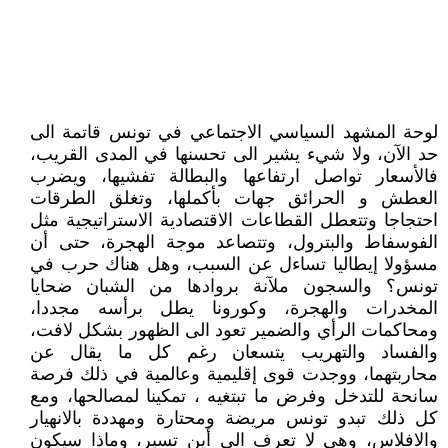
لوحة المشهد السياسي الاجتماعي في تونس قاتمة الى
حد الآن، ولا شيء يشير الى تحسنها في المدى القريب،
فالأسعار تواصل ارتفاعها والبطالة تفشيها، ويضرب
العطش و الحرائق جهات بأكملها، وتغلق الطرقات
احتجاجا وتتعطل القطاعات الاقتصادية الاستراتيجية مثل
الفوسفاط والبترول، وتتصاعد موجة الهجرة، حتى أن
مسؤولا إيطاليا تساءل عن السبب، وهل هناك حرب في
تونس؟ والسجون ملآنة بروادها من الشبان ضحايا
المخدرات والهجرة، وكورونا يطل برأسه مجددا،
ومحاكمات الرأي والضمير تعود الى الظهور بشكل لافت،
والفساد والتهريب يتسعان رغم كل ما يقال عن
محاربتهما، ووجدت قوى إقليمية وعالمية في ذلك فرصة
سانحة للتدخل وفرض ما تبتغيه ، تمكينا لمصالحها، ومع
كل ذلك تبدو تونس مريضة ومحتارة ومهددة بالانهيار
والافلاس، وهى لا تعرف الى أين تسير، وماذا سيكون