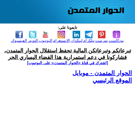
تابعونا على:
بودكاست
بنترست
تيلكرام
لينكدإن
الانستغرام
اليوتيوب
التويتر
الفيسبوك
تبرعاتكم وتبرعاتكن المالية تحفظ استقلال الحوار المتمدن،
فشاركونا في دعم استمرارية هذا الفضاء اليساري الحر
[اشترك في قناة ‫«الحوار المتمدن» على اليوتيوب]
الحوار المتمدن - موبايل
الموقع الرئيسي