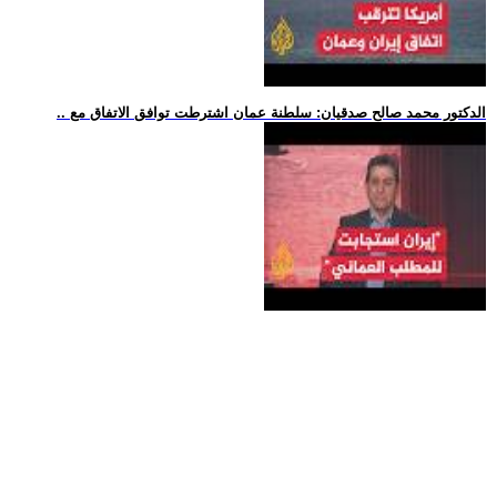
.. الدكتور محمد صالح صدقيان: سلطنة عمان اشترطت توافق الاتفاق مع