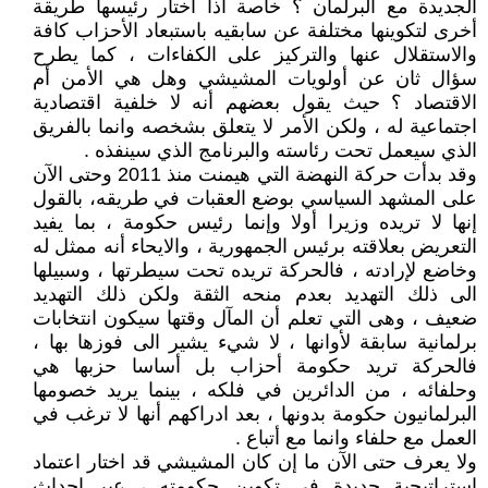
الجديدة مع البرلمان ؟ خاصة اذا اختار رئيسها طريقة
أخرى لتكوينها مختلفة عن سابقيه باستبعاد الأحزاب كافة
والاستقلال عنها والتركيز على الكفاءات ، كما يطرح
سؤال ثان عن أولويات المشيشي وهل هي الأمن أم
الاقتصاد ؟ حيث يقول بعضهم أنه لا خلفية اقتصادية
اجتماعية له ، ولكن الأمر لا يتعلق بشخصه وانما بالفريق
الذي سيعمل تحت رئاسته والبرنامج الذي سينفذه .
وقد بدأت حركة النهضة التي هيمنت منذ 2011 وحتى الآن
على المشهد السياسي بوضع العقبات في طريقه، بالقول
إنها لا تريده وزيرا أولا وإنما رئيس حكومة ، بما يفيد
التعريض بعلاقته برئيس الجمهورية ، والايحاء أنه ممثل له
وخاضع لإرادته ، فالحركة تريده تحت سيطرتها ، وسبيلها
الى ذلك التهديد بعدم منحه الثقة ولكن ذلك التهديد
ضعيف ، وهى التي تعلم أن المآل وقتها سيكون انتخابات
برلمانية سابقة لأوانها ، لا شيء يشير الى فوزها بها ،
فالحركة تريد حكومة أحزاب بل أساسا حزبها هي
وحلفائه ، من الدائرين في فلكه ، بينما يريد خصومها
البرلمانيون حكومة بدونها ، بعد ادراكهم أنها لا ترغب في
العمل مع حلفاء وانما مع أتباع .
ولا يعرف حتى الآن ما إن كان المشيشي قد اختار اعتماد
استراتيجية جديدة في تكوين حكومته ، عبر احداث