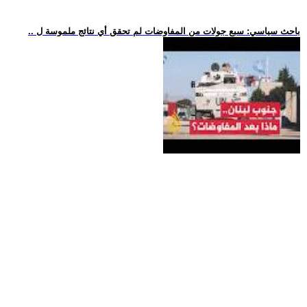
.. باحث سياسي: سبع جولات من المفاوضات لم تحقق أي نتائج ملموسة ل