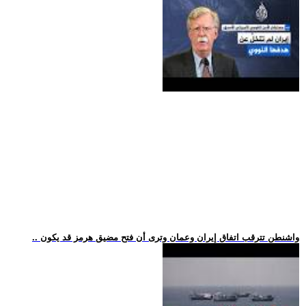
.. واشنطن تترقب اتفاق إيران وعمان وترى أن فتح مضيق هرمز قد يكون