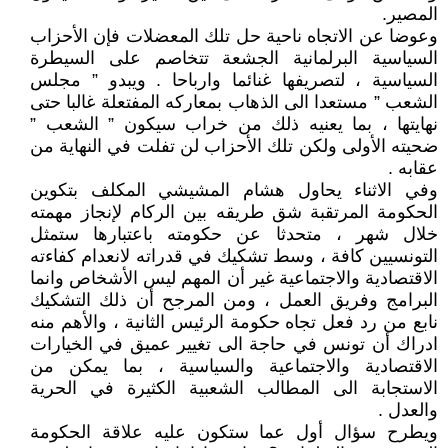
المصير.
وعوضا عن الاتجاه ناحية حل تلك المعضلات فإن الأحزاب
السياسية البرلمانية الجشعة تتخاصم على السيطرة
السياسية ، لتصريفها غنائما وارباحا . ويبدو ” مجلس
الشعب ” مستعدا الى الذهاب بمعاركه المفتعلة غالبا حتى
نهايتها ، بما يعنيه ذلك من خراب سيكون ” الشعب ”
ضحيته الأولى ولكن تلك الأحزاب لن تفلت في النهاية من
عقابه .
وفي الاثناء يحاول هشام المشيشي المكلف بتكوين
الحكومة المرتقبة شق طريقه بين الركام لإنجاز مهمته
خلال شهر ، متحدثا عن حكومته باعتبارها ستمثل
التونسيين كافة ، وسط تشكيك في قدراته لانعدام كفاءته
الاقتصادية والاجتماعية غير أن المهم ليس الأشخاص وانما
البرامج وفريق العمل ، ومن المرجح أن ذلك التشكيك
نابع من رد فعل تجاه حكومة الرئيس الثانية ، والأهم منه
ادراك أن تونس في حاجة الى تغيير عميق في الخيارات
الاقتصادية والاجتماعية والسياسية ، بما يمكن من
الاستجابة الى المطالب الشعبية الكثيرة في الحرية
والعدل .
ويطرح سؤال أول عما ستكون عليه علاقة الحكومة