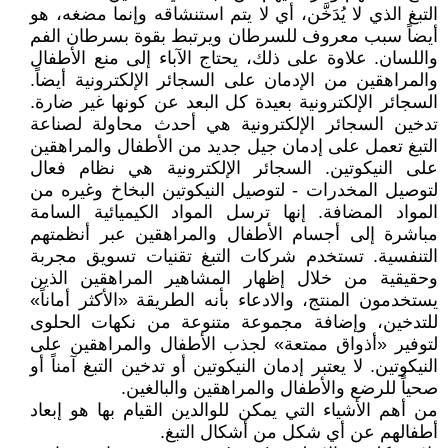
التبغ الذي لا يُدَخَّن، أي لا يتم استنشاقه وإنما مضغه، هو
أيضاً سبب معروف للسرطان ويرتبط بقوة بسرطان الفم
واللسان. علاوة على ذلك، يحتاج الآباء إلى منع الأطفال
والمراهقين من الإدمان على السجائر الإلكترونية أيضاً.
السجائر الإلكترونية بعيدة كل البعد عن كونها غير ضارة.
تدخين السجائر الإلكترونية هي أحدث محاولة لصناعة
التبغ تعمل على إدمان جيل جديد من الأطفال والمراهقين
على النيكوتين. السجائر الإلكترونية هي نظام فعال
لتوصيل المخدرات - لتوصيل النيكوتين البخاخ وغيره من
المواد المضافة. إنها ترسل المواد الكيميائية السامة
مباشرة إلى أجسام الأطفال والمراهقين عبر أنظمتهم
التنفسية. تستخدم شركات التبغ تقنيات تسويق مجربة
وحقيقية من خلال إظهار المشاهير المراهقين الذين
يستخدمون المنتج، والادعاء بأنه الطريقة «الأكثر أماناً»
للتدخين، وإضافة مجموعة متنوعة من نكهات الحلوى
لتوفير «أذواق ممتعة» لجذب الأطفال والمراهقين على
النيكوتين. لا يعتبر إدمان النيكوتين أو تدخين التبغ آمناً أو
صحياً للرضع والأطفال والمراهقين والبالغين.
من أهم الأشياء التي يمكن للوالدين القيام بها هو إبعاد
أطفالهم عن أي شكل من أشكال التبغ.