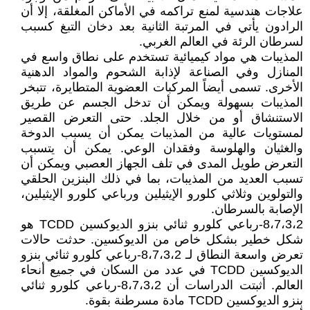
علاجات هندسية لمنع تراكمه في الأماكن المغلقة، إلا أن
الرادون يأتي في المرتبة الثانية بعد دخان التبغ كسبب
لسرطان الرئة في العالم الغربي.
المذيبات هي مواد كيميائية تستخدم على نطاق واسع في
المنازل وفي الصناعة لإذابة الشحوم والمواد الدهنية
الأخرى. تسمى أيضاً المركبات العضوية المتطايرة، تتبخر
المذيبات بسهولة ويمكن أن تدخل الجسم عن طريق
الاستنشاق أو من خلال الجلد. حتى التعرض القصير
لمستويات عالية من المذيبات يمكن أن يسبب الدوخة
والغثيان والهلوسة وفقدان الوعي. يمكن أن يتسبب
التعرض طويل المدى في تلف الجهاز العصبي ويمكن أن
تسبب العديد من المذيبات، بما في ذلك البنزين الحلقي
والتولوين وثلاثي كلورو الإيثيلين ورباعي كلورو الإيثيلين،
الإصابة بالسرطان.
8،7،3،2-رباعي كلورو ثنائي بنزو الديوكسين TCDD هو
شكل خطير بشكل خاص من الديوكسين. حدثت حالات
تعرض واسعة النطاق لـ 8،7،3،2-رباعي كلورو ثنائي بنزو
الديوكسين TCDD في عدد من السكان في جميع أنحاء
العالم. أثبتت الدراسات أن 8،7،3،2-رباعي كلورو ثنائي
بنزو الديوكسين TCDD مادة مسرطنة بقوة.