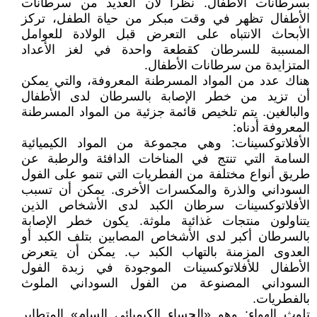
بسرطانات الأطفال. نظراً لأن العديد من سرطانات
الأطفال تظهر في وقت مبكر من حياة الطفل، تركز
الأبحاث الانتباه على التعرض قبل الولادة للعوامل
المسببة للسرطان كقطعة واحدة في لغز الأعداد
المتزايدة من سرطانات الأطفال.
هناك عدد من المواد المسرطنة المعروفة، والتي يمكن
أن تزيد من خطر الإصابة بالسرطان لدى الأطفال
والبالغين. يتم تلخيص قائمة جزئية من المواد المسرطنة
المعروفة أدناه:
الأفلاتوكسينات: وهي مجموعة من المواد الكيميائية
السامة التي تنتج في المناخات الدافئة والرطبة عن
طريق أنواع مختلفة من الفطريات التي تنمو على الفول
السوداني والذرة والمكسرات الأخرى. يمكن أن تسبب
الأفلاتوكسينات سرطان الكبد لدى الأشخاص الذين
يتناولون منتجات غذائية ملوثة. يكون خطر الإصابة
بالسرطان أكبر لدى الأشخاص المصابين بتلف الكبد أو
العدوى المزمنة بالتهاب الكبد ب. يمكن أن يتعرض
الأطفال للأفلاتوكسينات الموجودة في زبدة الفول
السوداني المصنوعة من الفول السوداني الملوث
بالفطريات.
تلوث الهواء: وهو «الحساء الكيميائي السام» المتطاير