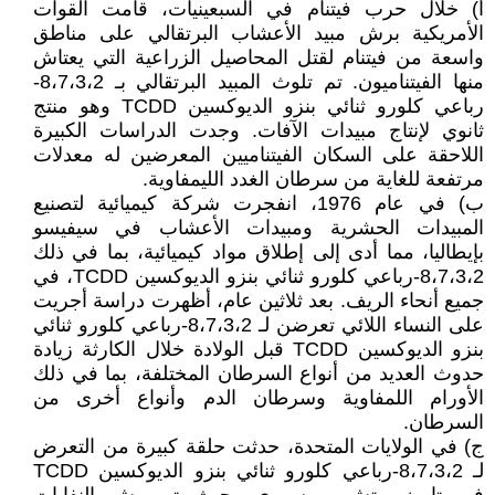
أ) خلال حرب فيتنام في السبعينيات، قامت القوات
الأمريكية برش مبيد الأعشاب البرتقالي على مناطق
واسعة من فيتنام لقتل المحاصيل الزراعية التي يعتاش
منها الفيتناميون. تم تلوث المبيد البرتقالي بـ 8،7،3،2-
رباعي كلورو ثنائي بنزو الديوكسين TCDD وهو منتج
ثانوي لإنتاج مبيدات الآفات. وجدت الدراسات الكبيرة
اللاحقة على السكان الفيتناميين المعرضين له معدلات
مرتفعة للغاية من سرطان الغدد الليمفاوية.
ب) في عام 1976، انفجرت شركة كيميائية لتصنيع
المبيدات الحشرية ومبيدات الأعشاب في سيفيسو
بإيطاليا، مما أدى إلى إطلاق مواد كيميائية، بما في ذلك
8،7،3،2-رباعي كلورو ثنائي بنزو الديوكسين TCDD، في
جميع أنحاء الريف. بعد ثلاثين عام، أظهرت دراسة أجريت
على النساء اللائي تعرضن لـ 8،7،3،2-رباعي كلورو ثنائي
بنزو الديوكسين TCDD قبل الولادة خلال الكارثة زيادة
حدوث العديد من أنواع السرطان المختلفة، بما في ذلك
الأورام اللمفاوية وسرطان الدم وأنواع أخرى من
السرطان.
ج) في الولايات المتحدة، حدثت حلقة كبيرة من التعرض
لـ 8،7،3،2-رباعي كلورو ثنائي بنزو الديوكسين TCDD