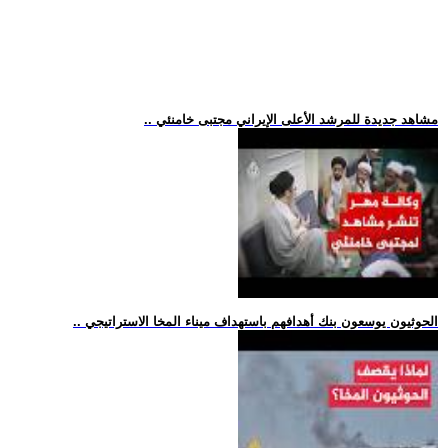
.. مشاهد جديدة للمرشد الأعلى الإيراني مجتبى خامنئي
.. الحوثيون يوسعون بنك أهدافهم باستهداف ميناء المخا الاستراتيجي