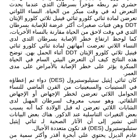
حشري تم ربطه مؤخراً بسرطان الثدي عندما يحدث
التعرض له في وقت مبكر من الحياة. النساء اللواتي
تعرضن لمادة ثنائي كلورو ثنائي فينيل ثلاثي كلورو الإيثان
DDT وهن فتيات صغيرات أكثر عرضة للإصابة بسرطان
الثدي في وقت لاحق من الحياة مقارنة بالنساء الأخريات،
كما لوحظ ارتفاع خطر الإصابة بسرطان الثدي لدى
النساء اللاتي تعرضت أمهاتهن لمادة ثنائي كلورو ثنائي
فينيل ثلاثي كلورو الإيثان DDT أثناء الحمل بهن. توضح
هذه النتائج كيف أن التعرض البيئي السام في الحياة
المبكرة يؤثر على خطر الإصابة بالأمراض على مدى
العمر.
كان ثنائي إيثيل ستيلبوستيرول (DES) دواء تم إعطاؤه
في الستينيات والسبعينيات من القرن الماضي للنساء
الحوامل اللائي تعرضن لخطر الإجهاض أو الإجهاض
التلقائي. وهو سبب معروف لسرطان المهبل لدى
الشابات اللائي تعرضن له قبل الولادة كما أنه يسبب
بعض التغيرات التناسلية عند الذكور. هناك بعض البيانات
التي تشير إلى أن الآثار الصحية لـ ثنائي إيثيل
ستيلبوستيرول (DES) قد تكون متعددة الأجيال.
عادم الديزل يحتوي على أبخرة أقذر وأكثر سمية من