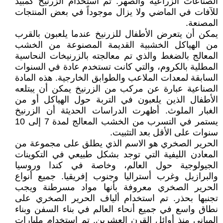
الصناعات الزراعية والصهر. تم استخدام الزرنيخ كمبيد
للآفات في الماضي ولا يزال موجوداً في بعض المنتجات
المصنعة.
يمكن أن يتعرض الأطفال للزرنيخ عندما يلعبون بالقرب
من الهياكل الخشبية القديمة المصنوعة من الخشب
المعالج بالضغط والذي تم معالجته بالزرنيخات النحاسية
المطلية بالكروم، والتي كانت تستخدم عادة في السنوات
السابقة لمعدات الملاعب والطوابق الخارجية. هذه المادة
الصناعية عبارة عن مركب من الزرنيخ يمكن أن يبتلعه
الأطفال الذين يلعبون في التربة حول الهياكل أو من
الغبار الملوث. أظهرت الدراسات الحديثة أن الزرنيخ
يستمر في التسرب من الخشب المعالج لمدة 7 إلى 10
سنوات على الأقل بعد التثبيت.
الحرير الصخري هو الاسم الذي يطلق على مجموعة من
المعادن الليفية التي توجد بشكل طبيعي في التكوينات
الجيولوجية حول العالم، وخاصة في كندا وروسيا
والبرازيل وغرب أستراليا وجنوب إفريقيا. جميع أنواع
الحرير الصخري معروفة بأنها مواد مسرطنة ويجب
تجنبها بحذر. تم استخدام ألياف الحرير الصخري على
نطاق واسع في جميع أنحاء العالم في بناء السفن وبناء
المباني منذ أوائل القرن العشرين. تم استخدام مليارات