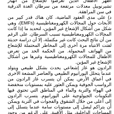
أظهر الأطفال الذين تعرضوا للإشعاع من انهيار
تشيرنوبيل معدلات مرتفعة من سرطان الغدة الدرقية
في سن المراهقة.
د) على مدى العقود الماضية، كان هناك قدر كبير من
الأبحاث حول المجالات الكهرومغناطيسية (EMFs)، وهي
شكل من أشكال الإشعاع غير المؤين، لتحديد ما إذا كانت
المجالات الكهرومغناطيسية تسبب السرطان. على الرغم
من أن نتائج البحث كانت غير مكتملة، إلا أن دراسة حديثة
لفتت الانتباه مرة أخرى إلى المخاطر المحتملة للإشعاع
من الهواتف المحمولة. من الحكمة الحد من تعرض
الأطفال للمجالات الكهرومغناطيسية وغيرها من أشكال
الإشعاع غير المؤين.
الرادون هو غاز إشعاعي يحدث بشكل طبيعي ويتولد
عندما يتحلل اليورانيوم الطبيعي والعناصر المشعة الأخرى
في أعماق الأرض. يمكن أن يتسرب غاز الرادون من
الرواسب الجوفية ويمكن العثور عليه بمستويات منخفضة
في الهواء والتربة والماء في المناطق التي تحتوي فيها
التكوينات الجيولوجية على اليورانيوم. يتسرب الرادون
إلى أعلى من خلال الشقوق والفجوات في التربة ويمكن
أن يتراكم ليصل إلى مستويات سامة عندما يتسلل إلى
المساحات الداخلية، مثل الأقبية. على الرغم من وجود