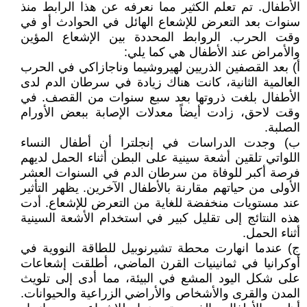
الأطفال. تم تعلم الكثير مما نعرفه عن هذا الرابط منذ
سنوات بعد التعرض للإشعاع الهائل في الحوادث أو في
وقت الحرب. الروابط المحددة بين الإشعاع المؤين
والأمراض عند الأطفال هي كما يلي:
أ) بعد القصفين الذريين لهيروشيما وناجازاكي في الحرب
العالمية الثانية، كانت هناك زيادة في سرطان الدم لدى
الأطفال بلغت ذروتها بعد سبع سنوات من القصف. في
وقت لاحق، زادت أيضاً معدلات الإصابة ببعض الأورام
الصلبة.
ب) وجدت الدراسات في إنجلترا أن أطفال النساء
اللواتي تلقين أشعة سينية على البطن أثناء الحمل لديهم
فرصة أكبر للوفاة من سرطان الدم في السنوات العشر
الأولى من حياتهم مقارنة بالأطفال الآخرين. يظهر التأثير
عند مستويات منخفضة للغاية من التعرض للإشعاع. أدت
هذه النتائج إلى تقليل كبير في استخدام الأشعة السينية
أثناء الحمل.
ج) عندما انهارت محطة تشيرنوبيل للطاقة النووية في
أوكرانيا في ثمانينيات القرن الماضي، أطلقت إشعاعات
على شكل اليود المشع في البيئة، مما أدى إلى تلويث
المدن والقرى والأشخاص والأراضي الزراعية والحيوانات.