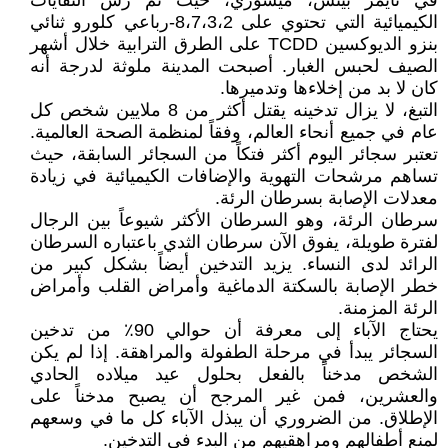
في تايمز بيتش، ميسوري، حيث تم رش النفايات
الكيميائية التي تحتوي على 8،7،3،2-رباعي كلورو ثنائي
بنزو الديوكسين TCDD على الطرق الترابية خلال أشهر
الصيف لحبس الغبار. أصبحت المدينة ملوثة لدرجة أنه
كان لا بد من إخلاءها وتدميرها.
التبغ، لا يزال تدخينه يقتل أكثر من 8 ملايين شخص كل
عام في جميع أنحاء العالم، وفقاً لمنظمة الصحة العالمية.
تعتبر سجائر اليوم أكثر فتكاً من السجائر السابقة، حيث
تساهم مرشحات التهوية والإضافات الكيميائية في زيادة
معدلات الإصابة بسرطان الرئة.
سرطان الرئة، وهو السرطان الأكثر شيوعاً بين الرجال
لفترة طويلة، يفوق الآن سرطان الثدي باعتباره السرطان
الرائد لدى النساء. يزيد التدخين أيضاً بشكل كبير من
خطر الإصابة بالسكتة الدماغية وأمراض القلب وأمراض
الرئة المزمنة.
يحتاج الآباء إلى معرفة أن حوالي 90٪ من تدخين
السجائر يبدأ في مرحلة الطفولة والمراهقة. إذا لم يكن
الشخص مدخناً بالفعل بحلول عيد ميلاده الحادي
والعشرين، فمن غير المرجح أن يصبح مدخناً على
الإطلاق. من الضروري أن يبذل الآباء كل ما في وسعهم
لمنع أطفالهم ومراهقيهم من البدء في التدخين.