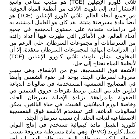
ثلاثي كلورو الإيثيلين (TCE) هو مذيب صناعي واسع
الانتشار أدى إلى تلويث الآلاف من أنظمة المياه الجوفية
في جميع أنحاء العالم. ثلاثي كلورو الإيثيلين (TCE) هو
أيضاً مادة مسرطنة مثبتة. لقد كان هو العامل المشتبه به
في دراسات متعددة على مستوى المجتمع في جميع
أنحاء العالم، في الأماكن التي ظهرت فيها أعداد زائدة
من السرطانات أو مجموعات السرطان. على الرغم من
أن الدراسات النهائية لمجموعات السرطان معقدة، إلا أن
المخاوف بشأن تلويث ثلاثي كلورو الإيثيلين (TCE)
لأنظمة المياه تحتاج إلى حل.
الأشعة فوق البنفسجية، نوع من الإشعاع، وهي سبب
معروف لسرطان الجلد. يوجد في ضوء الشمس وأيضاً
في المصابيح الشمسية المستخدمة في صالونات الدباغة
لتلوين جلد بني البشر. ترتبط تقرحات حروق الشمس في
الطفولة والمراهقة بزيادة الإصابة بسرطان الجلد،
وخاصة الورم الميلانيني الخبيث، في حياة البالغين. يمكن
لصالونات الدباغة، التي تستخدم الأشعة فوق البنفسجية
الاصطناعية لدباغة الجلد، أن تسبب سرطان الجلد.
كلوريد الفينيل مادة كيميائية تستخدم في إنتاج البولي
فينيل كلوريد (PVC). وهي مادة مسرطنة معروفة تسبب
سرطان الكبد وسرطان المخ وسرطان الدم. إنه أحد