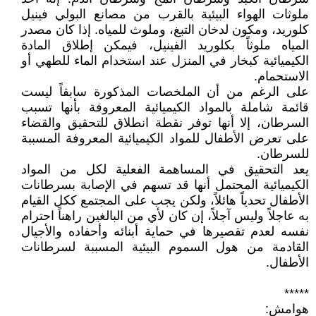
ملوثات الهواء البيئية بالقرب من مصانع البولي فينيل
كلوريد، ومكون لدخان التبغ، وملوث للمياه. إذا كان مصدر
المياه ملوثاً بكلوريد الفينيل، فيمكن إطلاق المادة
الكيميائية كبخار في المنزل عند استخدام الماء للطهي أو
الاستحمام.
على الرغم من أن الملخصات المذكورة سابقاً ليست
قائمة شاملة بالمواد الكيميائية المعروفة بأنها تسبب
السرطان، إلا أنها توفر نقطة انطلاق للتحقيق والقضاء
على تعرض الأطفال للمواد الكيميائية المعروفة المسببة
للسرطان.
يعد التحقيق في المساهمة الفعلية لكل من المواد
الكيميائية المحتمل أنها قد تسهم في الإصابة بسرطانات
الأطفال تحدياً هائلاً، ولكن يجب على المجتمع ككل القيام
به عاجلاً وليس آجلاً، إن كان لأي من البالغين راهناً احترام
نفسه لعدم تقصيرها في حماية أبنائه وأحفاده والأجيال
القادمة من هول السموم البيئية المسببة لسرطانات
الأطفال.
*****
هوامش: