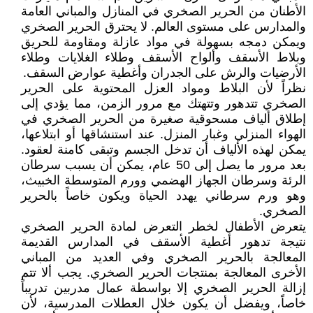
الأطنان من الحرير الصخري في المنازل والمباني العامة
والمدارس على مستوى العالم. لا يحترق الحرير الصخري
ويمكن دمجه بسهولة في مواد عازلة ومقاومة للحريق
وبلاط الأسقف وألواح الأسقف وطلاء الغلايات وطلاء
الأرضيات والرش على الجدران وأغطية عوارض السقف.
نظراً لأن البلاط ومواد العزل المحتوية على الحرير
الصخري تتدهور وتتهتك مع مرور الزمن، مما يؤدي إلى
إطلاق ألياف مسحوقية صغيرة من الحرير الصخري في
الهواء المنزلي وغبار المنزل. عند استنشاقها أو ابتلاعها،
يمكن لهذه الألياف أن تدخل الجسم وتبقى كامنة لعقود.
بعد مرور ما يصل إلى 50 عام، يمكن أن يسبب سرطان
الرئة وسرطان الجهاز الهضمي وورم المتوسطة الخبيث،
وهو ورم سرطاني يهدد الحياة ويكون خاصاً بالحرير
الصخري.
يتعرض الأطفال لخطر التعرض لمادة الحرير الصخري
نتيجة تدهور أغطية الأسقف في المدارس القديمة
المعالجة بالحرير الصخري وفي العديد من المباني
الأخرى المعالجة بمنتجات الحرير الصخري. يجب ألا تتم
إزالة الحرير الصخري إلا بواسطة عمال مدربين تدريباً
خاصاً، ويفضل أن يكون خلال العطلات المدرسية، لأن