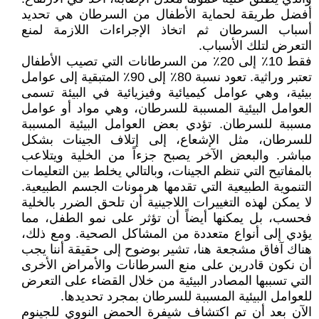
أفضل طريقة لحماية الأطفال من السرطان هي تحديد
أسباب السرطان ثم اتخاذ الإجراءات اللازمة لمنع
التعرض لتلك الأسباب.
فقط 10٪ إلى 20٪ من السرطانات التي تصيب الأطفال
تعتبر وراثية. تعود نسبة 80٪ إلى 90٪ المتبقية إلى عوامل
بيئية، وهي عوامل كيميائية وفيزيائية في البيئة تسمى
العوامل البيئية المسببة للسرطان، وهي مواد أو عوامل
مسببة للسرطان. تؤدي بعض العوامل البيئية المسببة
للسرطان، مثل الإشعاع، إلى إتلاف الجينات بشكل
مباشر. والبعض الآخر يصبح جزءاً من الخلية ويتلاعب
بالمفاتيح التي تنظم الجينات، وبالتالي يخلط بين التعليمات
التنموية الطبيعية التي تقدمها هرمونات الجسم الطبيعية.
لا يمكن لهذه التغييرات اللاجينية أن تلحق الضرر بالخلية
فحسب، بل يمكنها أيضاً أن تؤثر على نمو الطفل، مما
يؤدي إلى أنواع متعددة من المشاكل الصحية. ومع ذلك،
هناك آفاق مشجعة هنا، تشير بوضوح إلى حقيقة أننا يجب
أن نكون قادرين على منع السرطانات والأمراض الأخرى
التي تسببها المصادر البيئية من خلال القضاء على التعرض
للعوامل البيئية المسببة للسرطان بمجرد تحديدها.
الآن بعد أن تم اكتشاف شيفرة الحمض النووي للجينوم