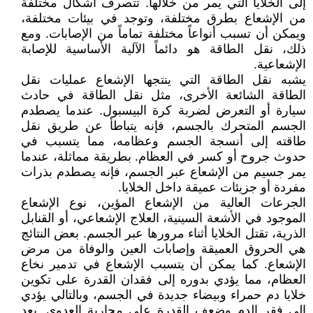
إلى الخلايا التي يمر من خلالها. تتصرف أشكال مختلفة
من الإشعاع بطرق مختلفة، وتوجد في بيئات مختلفة،
ويمكن أن تسبب أنواعاً مختلفة تماماً من الإصابات. ومع
ذلك، نقل الطاقة هو دائماً الآلية الأساسية للإصابة
الإشعاعية.
يشبه نقل الطاقة التي ينتجها الإشعاع عمليات نقل
الطاقة الشائعة الأخرى، مثل نقل الطاقة في حادث
سيارة أو التعرض لضربة كرة البيسبول. عندما يصطدم
الجسم المتحرك بالجسم، فإنه يتباطأ عن طريق نقل
طاقته إلى أنسجة الجسم وعظامه، مما يتسبب في
حدوث جروح أو كسر في العظام. بطريقة مماثلة، عندما
يمر جسيم من الإشعاع عبر الجسم، فإنه يصطدم بذرات
مفردة أو جزيئات عميقة داخل الخلايا.
الجرعات العالية من الإشعاع المؤين، نوع الإشعاع
الموجود في الأشعة السينية، العلاج الإشعاعي، أو القنابل
الذرية، تقتل الخلايا أثناء مرورها عبر الجسم. بعض النتائج
هي الحروق العميقة وإصابات العين والوفاة من مرض
الإشعاع. كما يمكن أن يتسبب الإشعاع في تدمير نخاع
العظام، مما يؤدي بدوره إلى فقدان القدرة على تكوين
خلايا دم حمراء وبيضاء جديدة في الجسم، وبالتالي يؤدي
إلى فقر الدم وضعف القدرة على محاربة العدوى. يعد