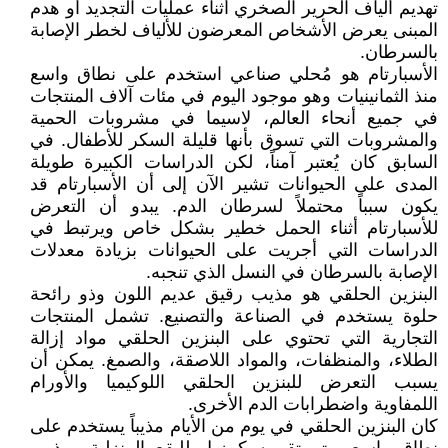
تهديم ألياف الحرير الصخري أثناء عمليات التجديد أو هدم
المبنى يعرض الأشخاص المعرضون للألياف لخطر الإصابة
بالسرطان.
الأسبارتام هو مُحلي صناعي استخدم على نطاق واسع
منذ الثمانينيات وهو موجود اليوم في مئات آلاف المنتجات
في جميع أنحاء العالم، لاسيما في مشروبات الحمية
والمشروبات التي تسوق بأنها قليلة السكر للأطفال. في
السابق كان يُعتبر آمناً، لكن الدراسات الكبيرة طويلة
المدى على الحيوانات تشير الآن إلى أن الأسبارتام قد
يكون سبباً محتملاً لسرطان الدم. يبدو أن التعرض
للأسبارتام أثناء الحمل خطير بشكل خاص ويرتبط في
الدراسات التي أجريت على الحيوانات بزيادة معدلات
الإصابة بالسرطان في النسل الذي تنجبه.
البنزين الحلقي هو مذيب رقيق عديم اللون وذو رائحة
حلوة يستخدم في الصناعة والتصنيع. تشمل المنتجات
التجارية التي تحتوي على البنزين الحلقي مواد إزالة
الطلاء، والمنظفات، والمواد اللاصقة، والصمغ. يمكن أن
يسبب التعرض للبنزين الحلقي اللوكيميا والأورام
اللمفاوية واضطرابات الدم الأخرى.
كان البنزين الحلقي في يوم من الأيام مذيباً يستخدم على