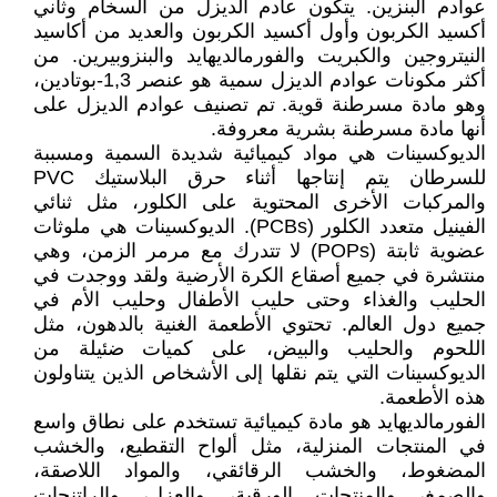
عوادم البنزين. يتكون عادم الديزل من السخام وثاني
أكسيد الكربون وأول أكسيد الكربون والعديد من أكاسيد
النيتروجين والكبريت والفورمالديهايد والبنزوبيرين. من
أكثر مكونات عوادم الديزل سمية هو عنصر 1,3-بوتادين،
وهو مادة مسرطنة قوية. تم تصنيف عوادم الديزل على
أنها مادة مسرطنة بشرية معروفة.
الديوكسينات هي مواد كيميائية شديدة السمية ومسببة
للسرطان يتم إنتاجها أثناء حرق البلاستيك PVC
والمركبات الأخرى المحتوية على الكلور، مثل ثنائي
الفينيل متعدد الكلور (PCBs). الديوكسينات هي ملوثات
عضوية ثابتة (POPs) لا تتدرك مع مرمر الزمن، وهي
منتشرة في جميع أصقاع الكرة الأرضية ولقد ووجدت في
الحليب والغذاء وحتى حليب الأطفال وحليب الأم في
جميع دول العالم. تحتوي الأطعمة الغنية بالدهون، مثل
اللحوم والحليب والبيض، على كميات ضئيلة من
الديوكسينات التي يتم نقلها إلى الأشخاص الذين يتناولون
هذه الأطعمة.
الفورمالديهايد هو مادة كيميائية تستخدم على نطاق واسع
في المنتجات المنزلية، مثل ألواح التقطيع، والخشب
المضغوط، والخشب الرقائقي، والمواد اللاصقة،
والصمغ، والمنتجات الورقية، والعزل، والراتنجات