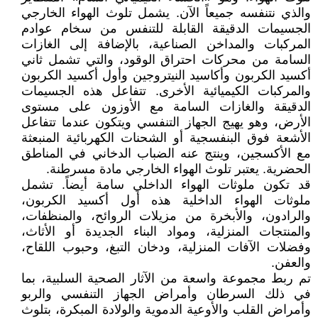
والذي نتنفسه جميعاً الآن. يشمل تلوث الهواء الخارجي
الجسيمات الدقيقة القابلة للتنفس من سخام عوادم
المركبات والمداخن الصناعية، بالإضافة إلى الغازات
السامة من محركات احتراق الوقود، والتي تشمل ثاني
أكسيد الكربون وأكاسيد النيتروجين وأول أكسيد الكربون
والمركبات الكيميائية الأخرى. تتفاعل هذه الجسيمات
الدقيقة والغازات السامة مع الأوزون على مستوى
الأرض، وهو يهيج الجهاز التنفسي ويتكون عندما تتفاعل
الأشعة فوق البنفسجية أو الشحنات الكهربائية المنبعثة
مع الأكسجين، وينتج عنه الضباب الدخاني في المناطق
الحضرية. يعتبر تلوث الهواء الخارجي مادة مسرطنة.
قد تكون ملوثات الهواء الداخلي سامة أيضاً. تشمل
ملوثات الهواء الداخلية هذه أول أكسيد الكربون،
والرادون، والأبخرة من مزيلات الروائح، والمنظفات،
والمنتجات المنزلية، ومواد البناء الجديدة أو الأثاث،
وفضلات الآفات المنزلية، ودخان التبغ، وحبوب اللقاح،
والعفن.
تم ربط مجموعة واسعة من الآثار الصحية السلبية، بما
في ذلك السرطان وأمراض الجهاز التنفسي والربو
وأمراض القلب والأوعية الدموية والولادة المبكرة، بتلوث