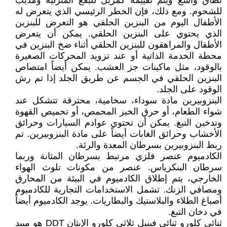
نطاق واسع ويتم تقييمه كمزيل للبقع المنزلية ومذيب
للشحوم. ومع ذلك، فإن الخطر الرئيسي الذي يتعرض له
الأطفال اليوم من البنزين الحلقي هو التعرض للبنزين
الذي يحتوي على البنزين الحلقي. يمكن أن يتعرض
الأطفال والمراهقون للبنزين الحلقي أثناء ضخ البنزين في
محطة الخدمة الذاتية أو عند تزويد المحركات الصغيرة
بالوقود، مثل ماكينات جز العشب. يمكن أيضاً امتصاص
البنزين الحلقي في الجسم عن طريق الجلد إذا تم رش
الوقود على الجلد.
البنزوبيرين مادة سوداء، سخامية، محترقة تتشكل عند
شواء الطعام، أو حرق الخبز المحمص، أو تحميص القهوة
وتدخين التبغ. يمكن أن تحتوي عوادم السيارات وحرائق
الأخشاب وحرائق الغابات أيضاً على مادة البنزوبيرين. تم
ربط البنزوبيرين بسرطان المعدة والرئة.
الكادميوم عنصر فلزي مرتبط بسرطان المثانة وربما
سرطان البنكرياس. عنصر من مكونات تلوث الهواء
الخارجي، يتم إطلاق الكادميوم في البيئة من المحارق
ومصافي الزنك. تشمل الاستخدامات التجارية للكادميوم
أصباغ الطلاء والبلاستيك والبطاريات. يوجد الكادميوم أيضاً
في دخان التبغ.
ثنائي كلورو ثنائي فينيل ثلاثي كلورو الإيثان DDT هو مبيد