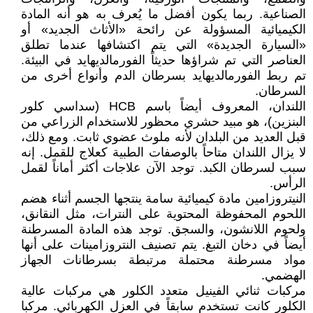
الصناعية. ربما يكون أفضل ما يُعرف به هو أنه المادة
الكيميائية المسؤولة عن رائحة «الأثاث الجديد» أو
«السيارة الجديدة» التي يتم اكتشافها عندما تطلق
العناصر التي تم شراؤها حديثاً الفورمالديهايد في البيئة.
تم ربط الفورمالديهايد بسرطان الدم وأنواع أخرى من
السرطان.
اللندان، المعروف أيضاً باسم HCB (سداسي كلور
البنزين)، هو مبيد حشري محظور للاستخدام الزراعي من
قبل العديد من البلدان لأنه ملوث عضوي ثابت. ومع ذلك،
لا يزال اللندان متاحاً بالوصفات الطبية كعلاج للقمل. إنه
سبب لسرطان الكبد. توجد الآن علاجات أكثر أماناً لقمل
الرأس.
النيتروزامين مادة كيميائية سامة ينتجها الجسم أثناء هضم
اللحوم المحفوظة المحتوية على النترات، مثل النقانق،
ولحوم اللانشون، والسجق. توجد هذه المادة المسرطنة
أيضاً في دخان التبغ. يتم تصنيف النتروزامينات على أنها
مواد مسرطنة محتملة مرتبطة بسرطانات الجهاز
الهضمي.
مركبات ثنائي الفينيل متعدد الكلور هي مركبات عالية
الكلور كانت تستخدم سابقاً في العزل الكهربائي. مركبا