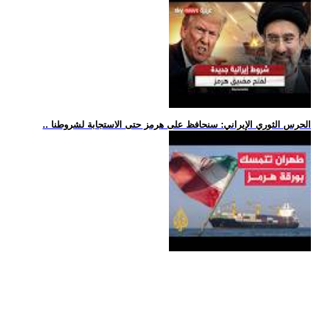
.. الحرس الثوري الإيراني: سنحافظ على هرمز حتى الاستجابة لشروطنا