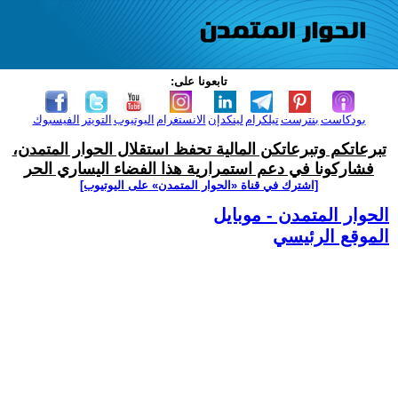
تابعونا على:
بودكاست
بنترست
تيلكرام
لينكدإن
الانستغرام
اليوتيوب
التويتر
الفيسبوك
تبرعاتكم وتبرعاتكن المالية تحفظ استقلال الحوار المتمدن،
فشاركونا في دعم استمرارية هذا الفضاء اليساري الحر
[اشترك في قناة ‫«الحوار المتمدن» على اليوتيوب]
الحوار المتمدن - موبايل
الموقع الرئيسي