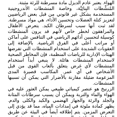
الهواء. يعتبر عادم الديزل مادة مسرطنة للرئة مثبتة.
المُنشِّطات البِنائِيَّة، وخاصة المنشطات الأندروجينية
المستخدمة بشكل غير قانوني من قبل بعض الرياضيين
لتعزيز كتلة العضلات وتحسين الأداء، هي مواد مسرطنة.
لقد ثبت أنها سبب لسرطان الكبد. يتعرض الأطفال
والمراهقون لخطر خاص لأنهم قد يرون المنشطات
كوسيلة لتحسين أدائهم الرياضي في التنافس على أماكن
أو مراتب أعلى في الفرق الرياضية. بالإضافة إلى
العقوبات الشديدة على استخدام المنشطات التي تفرضها
الهيئات الإدارية للرياضات المنظمة، فإن المخاطر الصحية
لاستخدام المنشطات هائلة. لا ينبغي أبداً استخدام
المنشطات لأي غرض يتعلق بألعاب القوى من قبل
الأشخاص في أي عمر. المكاسب قصيرة المدى
المزعومة ضئيلة مقارنة بالأضرار التي يمكن أن تسببها
المنشطات.
الزرنيخ هو عنصر كيميائي طبيعي يمكن العثور عليه في
الهواء والماء والتربة ويمكن أن يسبب سرطانات المثانة
والجلد والرئة والجهاز الهضمي والكبد والكلى والدم.
يظهر كمادة ملوثة في إمدادات المياه، مما قد يؤدي إلى
التعرض المزمن. يتم إطلاقه أيضاً في البيئة عن طريق