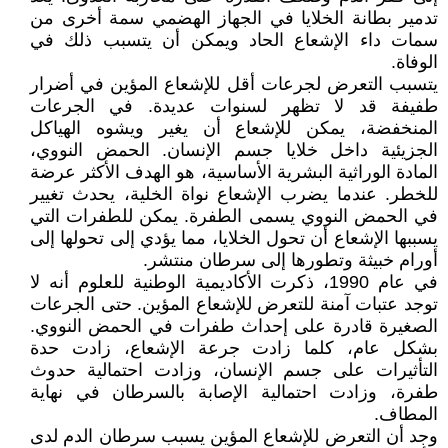
تدمير بطانة الخلايا في الجهاز الهضمي سمة أخرى من
سمات داء الإشعاع الحاد ويمكن أن يتسبب ذلك في
الوفاة.
يتسبب التعرض لجرعات أقل للإشعاع المؤين في أضرار
طفيفة قد لا تظهر لسنوات عديدة. في الجرعات
المنخفضة، يمكن للإشعاع أن يغير ويشوه الهياكل
الجزيئية داخل خلايا جسم الإنسان. الحمض النووي،
المادة الوراثية البشرية الأساسية، هو الهدف الأكثر عرضة
للخطر. عندما يضرب الإشعاع نواة الخلية، يحدث تغيير
في الحمض النووي يسمى الطفرة. يمكن للطفرات التي
يسببها الإشعاع أن تحول الخلايا، مما يؤدي إلى تحولها إلى
أورام خبيثة وتطورها إلى سرطان منتشر.
في عام 1990، ذكرت الأكاديمية الوطنية للعلوم أنه لا
توجد عتبات آمنة للتعرض للإشعاع المؤين. حتى الجرعات
الصغيرة قادرة على إحداث طفرات في الحمض النووي.
بشكل عام، كلما زادت جرعة الإشعاع، زادت حدة
التأثيرات على جسم الإنسان، وزادت احتمالية حدوث
طفرة، وزادت احتمالية الإصابة بالسرطان في نهاية
المطاف.
وجد أن التعرض للإشعاع المؤين يسبب سرطان الدم لدى