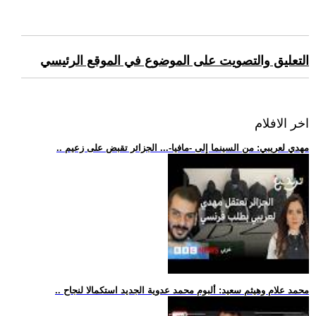
التعليق والتصويت على الموضوع في الموقع الرئيسي
اخر الافلام
.. مهدي لعريبي: من السينما إلى -مافيا-... الجزائر تقبض على زعيم
.. محمد علام وهيثم سعيد: ألبوم محمد عدوية الجديد استكمالا لنجاح