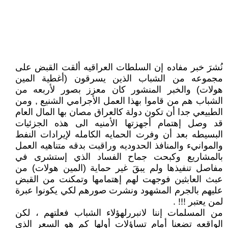
نُشرَ خبر مفاده إن السلطات العراقيه ألقت القبض على
مجموعه من الشباب الذين يسرقون (أغطية المين
هولات) والخبر المنشور كان معزز بصور لأربعه من
الشباب هم من قاموا بهذا العمل الأجرامي الشنيع , ومن
الطبيعي جدا أن تكون دولة كالعراق مصان بها المال العام
قد وصل إهتمام أجهزتها الأمنيه الى هذه الجزئيات
البسيطه بعد أن وفرت الحمايه الكامله لإيرادات النفط
والموانيء والمنافذ الحدوديه وراقبت بدقه متناهيه العمل
بالمشاريع وكبحت جماح الفساد الذي إستشرى في
مفاصل تنفيذها ولم يبقَ غير حماية (المين هولات) من
عبث العابثين فوجهت لهم إهتمامها وتمكنت من القبض
عليهم بالجرم المشهود ونشرت صورهم لكي يكونوا عبرة
لمن يعتبر !!! .
من المسلمات إننا لانبررلهؤلاء الشباب فعلتهم ، لكن
الواقعه تضعنا أمام تساؤلات أولها كم هو السعر الذي