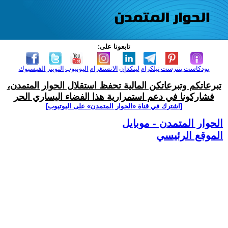
تابعونا على:
بودكاست
بنترست
تيلكرام
لينكدإن
الانستغرام
اليوتيوب
التويتر
الفيسبوك
تبرعاتكم وتبرعاتكن المالية تحفظ استقلال الحوار المتمدن،
فشاركونا في دعم استمرارية هذا الفضاء اليساري الحر
[اشترك في قناة ‫«الحوار المتمدن» على اليوتيوب]
الحوار المتمدن - موبايل
الموقع الرئيسي