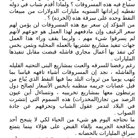
ستباع فيه هذه المسروقات ؟ ولماذا أقدم شباب في دوله
نفطيه إيراداتها السنويه مليارات الدولارات من مبيعات
النفط وحده على سرقة هذه (الخرده) ؟ .
من المؤكد إن سعر بيع هذه المسروقات لن يؤمن لهم
سعر الرغيف وإن مادفعهم لهذا العمل هو جوعهم لأنهم
لم يسرقوا شيء مهم ، ولربما يقف وراء هذا العمل
جهات تنفيذ مشاريع تشتريها بالعمله المحليه وبثمن بخس
كي تنفذ بها أعمال مجاري فاشله قبضت مقابل تنفيذها
المليارات .
رغم رفضنا للسرقه والعبث بمشاريع البنى التحتيه القليله
والفاشله ، نجد إن المسروقات أشياء تافهه قياسا بما
يُنهب يوميا من ثروات البلد بما فيها النفط الذي يُباع من
قبل عصابات جريمه منظمه بأبخس الأسعار لصالح دول
يرتبطون معها بمشاريع تخريبيه ، ونتساءل أين عيون
الرصد من تجار(المخدرات) هذه السموم التي إنتشرت
في البلاد لتدمر عقول الشباب وتحرفهم عن جادة
الصواب .
ما نحتاجه اليوم هو شيء من الحياء لكي لا يتبجح أحد
بمكافحة الجريمه بإلقاء القبض على هؤلاء بينما يتمتع
سراق المليارات بالحصانه .