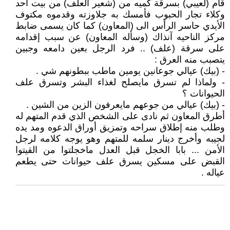
قام (لعيبي) بسرقة كميه من (شعير العلف) من بيت أحد
وكلاء تجار الحبوب فأمسك به جلاوزته وقدموه مكتوف
الأيدي حاسر الرأس الى (المعاون) كما كان يسمى ضابط
مركز الناحيه آنذاك (وسأله المعاون) عن سبب إقدامه
على سرقة (علف) .. فرد الرجل بعين دامعه وجبين
يتصبب منه العرق :
- (بيك) عيالي جوعانين يومين ماطب ببطونهم شي .
- ولماذا لم تسرق مايصلح لغذاء البشر وتسرق علف
الحيوانات ؟
- (بيك) عيالي من جوعهم مايعرفون الزين من الشين .
أطرق المعاون ثم نادى على الشخص الذي قدم المتهم له
وطلب منه إطلاق سراحه وتمزيق أوراق الدعوه ومد يده
لجيبه وأخرج دينار سلمه للمتهم وهو يوجه كلامه لرجل
الأمن ... بابا الخجل قبل العدل ماخجلتوا من القيتوا
القبض على مسكين يسرق علف حيوانات حتى يطعم
عياله .