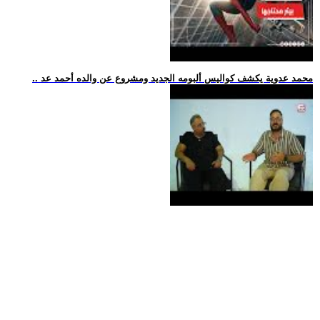
.. محمد عدوية يكشف كواليس ألبومه الجديد ومشروع عن والده أحمد عد