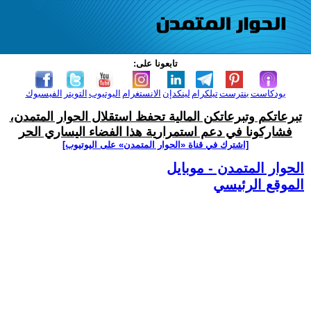
تابعونا على:
بودكاست
بنترست
تيلكرام
لينكدإن
الانستغرام
اليوتيوب
التويتر
الفيسبوك
تبرعاتكم وتبرعاتكن المالية تحفظ استقلال الحوار المتمدن،
فشاركونا في دعم استمرارية هذا الفضاء اليساري الحر
[اشترك في قناة ‫«الحوار المتمدن» على اليوتيوب]
الحوار المتمدن - موبايل
الموقع الرئيسي