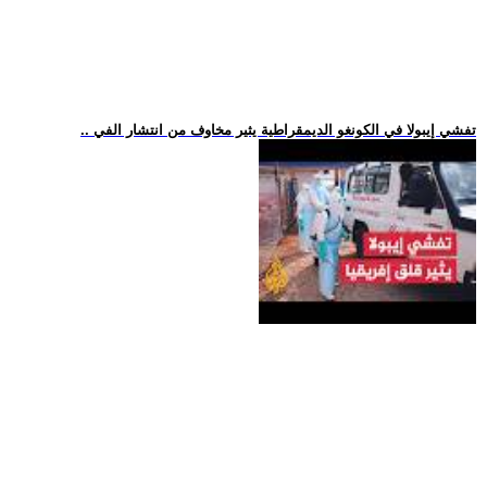
.. تفشي إيبولا في الكونغو الديمقراطية يثير مخاوف من انتشار الفي