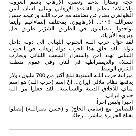
حجة وستاراً لدعم ونصرة الإرهاب باسم العروبة
والاسلام: تنظيم القاعدة الإرهابي وعلى لسان أيمن
الظواهري يعلن عن تضامنه مع حزب اللـه وزعيمه حسن
نصراللـه !!؟؟... الإرهابيون، بمختلف إنتماءاتهم وأينما
تواجدوا، يتضامنون في الطريق الشرّير طريق قتل
وترويع الأبرياء.
لقد حوّل حزب اللـه الجنوب اللبناني الى دولة داخل
دولة.. لقد خلق هذا الحزب دولة إرهاب في الجنوب
اللبناني تهدد امن واستقرار الشعب اللبناني ويحارب
السلام والديمقراطية في لبنان وفي عموم منطقة
الشرق الوسط.
ميزانية حزب اللـه السنوية تبلغ أكثر من 700 مليون دولار
يدفعها نظام ملالي ايران... إنّ إسم (حزب الله) هو إسم
منافٍ للأخلاق الدينية والسياسية.. لقد جعلوا من الله
جندي ايراني.
اخيراً وليس آخراً:
للتضامن مع (سامي الحاج) و (حسن نصراللـه) إتصلوا
بقناة الجزيرة مباشر... رجاءً.