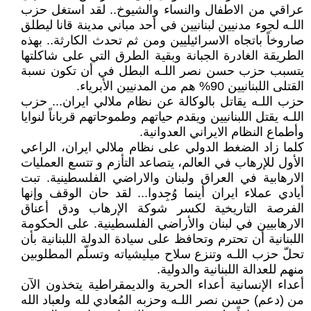
عراقي من الاطفال والنساء والشيوخ.. لقد استغل حزب
اللـه لجوء مدنيين لبنانيين في أحد مباني مدينة قانا ليطلق
صاروخاً باتجاه الاسرائيليين ومن ثم تحدث الكارثة.. بهذه
الطريقة الغادرة الجبانة وبقية الطرق التي على شاكلتها
يتسبب حزب حسن نصر اللـه البطل في أن تكون نسبة
القتلى اللبنانيين 90% هم من المدنيين الأبرياء.
حزب اللـه يقاتل بالوكالة عن نظام ملالي ايران... حزب
اللـه يقتل اللبنانيين ويقدم حياتهم وطموحاتهم قرباناً لنوايا
وأطماع النظام الايراني العدوانية.
كلما زاد الضغط الدولي على نظام ملالي ايران، الراعي
الأول للإرهاب في العالم، يتصاعد التأزم و تتسع العمليات
الارهابية في العراق ولبنان والاراضي الفلسطينية. تبت
أيادي عملاء ايران أينما وُجِدوا... لقد حان الوقف وإنها
الفرصة التاريخية لكسر شوكة الإرهاب ودق أعناق
الارهابيين في لبنان والأراضي الفلسطينية. على الحكومة
اللبنانية أن تحترم وتحافظ على سيادة الدولة اللبنانية بأن
تحلّ حزب اللـه وتنزع سلاح ميليشياته وتسلّم المطلوبين
منهم للعدالة اللبنانية والدولية.
أعداء الإنسانية أعداء الحرية والديمقراطية يتخذون الآن
من (دعم) حسن نصر اللـه وحزبه المُعادي لله ولعباد الله