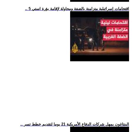
.. 5 اقتحامات إسرائيلية متزامنة بالضفة ومحاولة لإقامة بؤرة استي
.. البنتاغون يمهل شركات الدفاع الأمريكية 21 يوما لتقديم خطط تسر