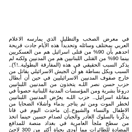
في معرض الصخب والتظليل الذي يمارسه الاعلام
العربي بمختلف وسائله وتحديداً هذه الأيام جادت قريحة
احدهم بأن 90% من قتلى اسرائيل هم من العسكريين
بينما 90% من القتلى اللبنانيين هم من المدنيين ولكنه لم
يذكر السبب الحقيقي في هذه (المفارقة البطولية..!؟)..
السبب وبكل بساطة هو أن الجيش الاسرائيلي يقاتل من
خارج صفوف المدنيين الاسرائيليين في حين أن أبطال
حزب حسن نصر اللـه يتخذون من المدنيين اللبنانيين
دروعاً بشرية ومن المؤسسات المدنية اللبنانية حصوناً في
مقاتلة اسرائيل.. حزب اللـه يعرّض المدنيين اللبنانيين
لخطر الموت ومن ثم يتاجر بدماء وأشلاء الضحايا من
الاطفال والنساء والشيوخ..إن ماحدث اليوم في قانا
يذكّرنا بالسلوك الغادر والجبان لصدام حسين حينما اتخذ
من سطح ملجأ العامرية في بغداد منصة للمدافع
المضادة للطائرات مما أودى بحياة أكثر من 300 لاجئ