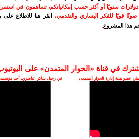
دعمكم بمبلغ 10 دولارات سنويًا أو أكثر حسب إمكانياتكم، تساهمون في استم
وتًا قويًا للفكر اليساري والتقدمي
،
انقر هنا للاطلاع على 
م هذا المشروع
.
شترك في قناة «الحوار المتمدن» على اليوتيوب
ز، عضو هيئة إدارة الحوار المتمدن
في رحيل شاكر الناصري، أحد مؤسسي 