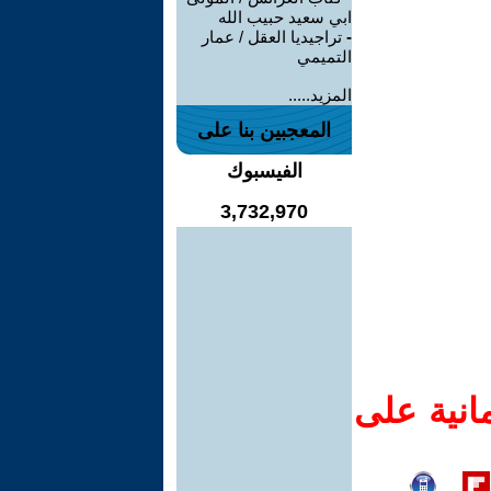
ابي سعيد حبيب الله
-
تراجيديا العقل / عمار
التميمي
المزيد.....
المعجبين بنا على
الفيسبوك
3,732,970
انية على