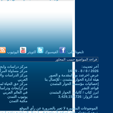
تابعونا على:
الفيسبوك
التويتر
اليوتيوب
أخر تحديث:
مركز دراسات وابحا
2026 / 8 / 8 - 14:59
مركز مساواة المرأ
عرض اخرعدد مع المقدمة و الصور
مركز الدراسات والاب
هيئة ادارة الحوار المتمدن - للإتصال بنا
العربي
إحصائيات مؤسسة الحوار المتمدن
مركز حق الحياة لمن
قواعد النشر
مركزابحاث ودراسات 
ابرز كتاب / كاتبات الحوار المتمدن
في العالم العربي
عدد الزوار: 3,429,159,726
يوتيوب التمدن
مكتبة التمدن
الموضوعات المنشورة لا تعبر بالضرورة عن رأي الموقع
نرجو استخدام نظام إضافة المواضيع في إرسال المواضيع وعدم إرساله