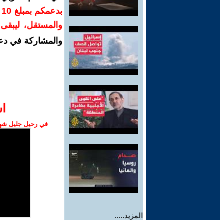
ب
والمستقل، ليبقى ص
والمشاركة في دع
ا‫
في رحيل جليل شهبا
المزيد.....