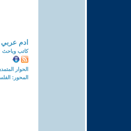
ادم عربي
كاتب وباحث
الحوار المتمدن-العدد: 6820 - 21
المحور: الفلس