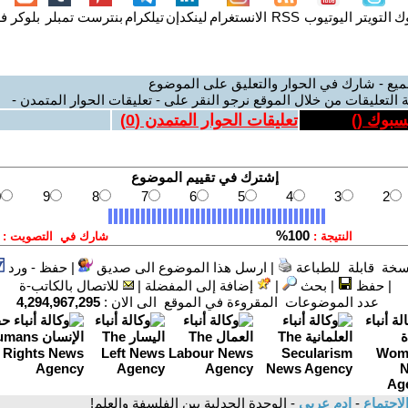
وك
التويتر
اليوتيوب
RSS
الانستغرام
لينكدإن
تيلكرام
بنترست
تمبلر
بلوكر
فل
ميع - شارك في الحوار والتعليق على الموضوع
 التعليقات من خلال الموقع نرجو النقر على - تعليقات الحوار المتمدن -
يسبوك (
)
تعليقات الحوار المتمدن (
0
)
سخة قابلة للطباعة
|
ارسل هذا الموضوع الى صديق
|
حفظ - ورد
|
حفظ
|
بحث
|
إضافة إلى المفضلة
|
للاتصال بالكاتب-ة
عدد الموضوعات المقروءة في الموقع الى الان :
4,294,967,295
لاجتماع
-
ادم عربي
- الوحدة الجدلية بين الفلسفة والعلم!