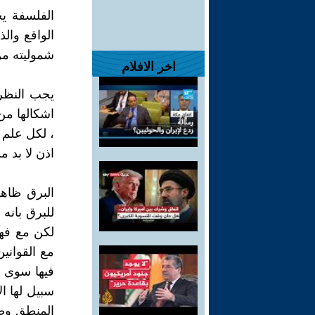
الفلسفة يج
الواقع وال
شموليته من
اخر الافلام
يجب النظر 
اشكالها من 
، لكل علم 
اذن لا بد م
البرق ظاهرة
للبرق بان
لكن مع فهم
مع القواني
فيها سوى ال
سبيل لها ال
المنطق وضع