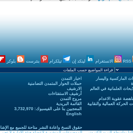
RSS
الانستغرام
لينكد إن
تيلكرام
بنترست
بلوكر
ث الماركسية واليسار
اخبار التمدن
ة
حملات الحوار المتمدن التضامنية
حاث العلمانية في العالم
الارشيف
أرشيف الاستفتاءات
اهضة عقوبة الاعدام
مروج التمدن
الحركة العمالية والنقابية
القائمة البريدية
المعجبين بنا على الفيسبوك: 3,732,970
English
حقوق النسخ واعادة النشر متاحة للجميع مع الإشا
ا بواسطة البريد الكتروني
الموضوعات المنشورة لاعضاء هيئة الادارة لا تعبر