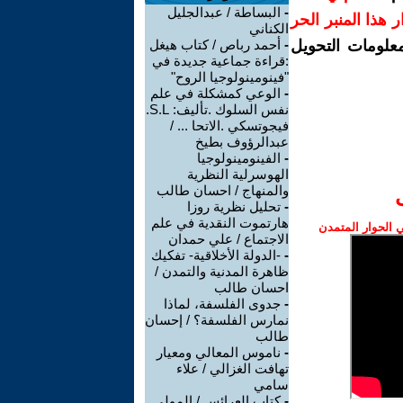
-
البساطة / عبدالجليل
رار هذا المنبر الحر
الكناني
معلومات التحويل
-
أحمد رباص / كتاب هيغل
:قراءة جماعية جديدة في
"فينومينولوجيا الروح"
-
الوعي كمشكلة في علم
نفس السلوك .تأليف: S.L.
فيجوتسكي .الاتحا ... /
عبدالرؤوف بطيخ
-
الفينومينولوجيا
الهوسرلية النظرية
والمنهاج / احسان طالب
-
تحليل نظرية روزا
هارتموت النقدية في علم
الحوار المتمدن
الاجتماع / علي حمدان
-
-الدولة الأخلاقية- تفكيك
ظاهرة المدنية والتمدن /
احسان طالب
-
جدوى الفلسفة، لماذا
نمارس الفلسفة؟ / إحسان
طالب
-
ناموس المعالي ومعيار
تهافت الغزالي / علاء
سامي
-
كتاب العرائس / المولى