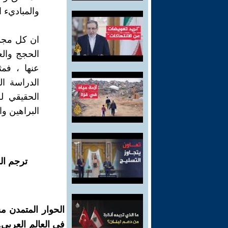
والمباديء ا
ان كل مجمو
الحجج والع
عنها ، فمث
الدراسة ا
الحقيقي ل
البراهين وا
ترجم ال
الحوار المتمدن م
في العالم العربي