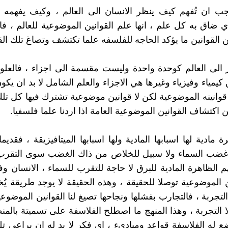
ب ان تُفهم كيف ينظر الانسان الى العالم ، وكيف يفهمه ،
ذي ضاق به كل علم ، انها علم القوانين الموضوعية للعالم ، فا
 القوانين ما يؤكد الحاجه للفلسفه علما تكتشف وتصاغ تلك القو
الى العالم كوحدة واحدة وليست مقسمة الى اجزاء ، فالعلو
كيمياء وفيزياء وغيرها هي الاجزاء والعلم الشامل لا بد ان يكو
قوانينه الموضوعية لكن لا قوانين موضوعية تشترك فيها كل تلك 
ن اكتشاف القوانين الموضوعية العامة اذا اردنا علما فلسفيا.
 مادية لها اسبابها المادية ولها اسبابها الميتافيزيقة ، فقديم
ه غضب السماء ولا سبيل للخلاص من ذاك الغضب سوى التقرب 
 الظاهرة المادية للبرق لا حاجة للتقرب للسماء ، الانسان 
ن الموضوعية توصلا للحقيقة ، وهذه الحقيقة لا يوجد طريقة يُخ
تجربة ، فالتجارب بفشلها ونجاحها تصيغ لنا القوانين الموضوعية
ا التجربة ، وهذا المنهج ما اصطلح الفلاسفة على تسميتة بالمن
 له الفلاسفة قواعد ومباديء ، اي فكر لا بد له ان يراعي تل