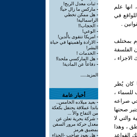
-
ثبات معدل الربح!
 انها علم
-
ماركس ما زال حياً!
-
هل ممكن تخطي
للواقع في
الراسمالية!
انين .
-
الحجاب!!
-
الوعي!
-
امريكا تتقوى بالٌّدين!
م بمختلف
-
الارادة واهميتها في حياة
البشر!
ن الفلسفة
-
الخدمات !
الاجزاء ،
-
هل الماركسي ملحدا!
-
دفاعاً عن المادية!
المزيد.....
ا كان يُظر
للسماء ،
أخبار عامة
وفي صراعه
-
بعيد ميلاده الخامس..
باندا عملاقة يحتفل بكعكة
تبر صحتها
من التفاح والأ ...
 والتي لا
-
شركة بحرية تعلن عن
معدل حركة مرور السفن
طق ، وهذا
بمضيق هرمز
ك القواعد
-
هل يعود صاحب -الحذاء