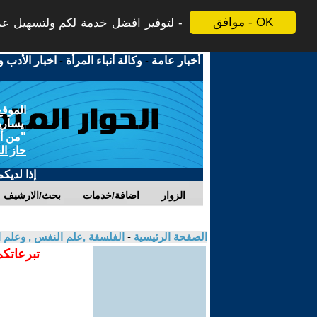
موافق - OK
لتوفير افضل خدمة لكم ولتسهيل عملي
أخبار عامة
-
وكالة أنباء المرأة
-
اخبار الأدب و
الموقع
يسارية
"من أج
حاز ال
إذا لديك
الزوار
اضافة/خدمات
بحث/الارشيف
الصفحة الرئيسية
-
الفلسفة ,علم النفس , وعلم ا
تبرعاتكم