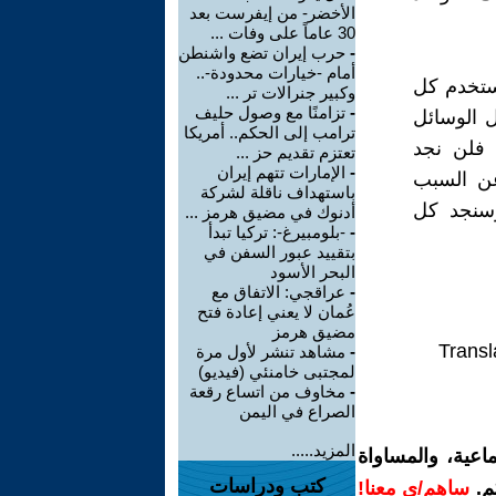
الأخضر- من إيفرست بعد
30 عاماً على وفات ...
-
حرب إيران تضع واشنطن
أمام -خيارات محدودة-..
تستخدم كل
وكبير جنرالات تر ...
-
تزامنًا مع وصول حليف
ل الوسائل
ترامب إلى الحكم.. أمريكا
، فلن نجد
تعتزم تقديم حز ...
-
الإمارات تتهم إيران
عن السبب
باستهداف ناقلة لشركة
وسنجد كل
أدنوك في مضيق هرمز ...
-
-بلومبيرغ-: تركيا تبدأ
بتقييد عبور السفن في
البحر الأسود
-
عراقجي: الاتفاق مع
عُمان لا يعني إعادة فتح
مضيق هرمز
Transl
-
مشاهد تنشر لأول مرة
لمجتبى خامنئي (فيديو)
-
مخاوف من اتساع رقعة
الصراع في اليمن
المزيد.....
اعية، والمساواة
كتب ودراسات
م.
ساهم/ي معنا!