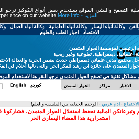
ة التصفح والنشر، الموقع يستخدم بعض أنواع الكوكيز نرجو النق
More info - المزيد
experience on our website
الفن
-
وكالة أنباء اليسار
-
وكالة أنباء العلمانية
-
وكالة أنباء العمال
-
وكا
الاقتصاد
-
اخبار الطب والعلوم
 الرئيسي لمؤسسة الحوار المتمدن
، علمانية، ديمقراطية، تطوعية وغير ربحية
ل مجتمع مدني علماني ديمقراطي حديث يضمن الحرية والعدالة الاجتم
حوار المتمدن على جائزة ابن رشد للفكر الحر والتى نالها أعلام في الفك
م مشاكل تقنية في تصفح الحوار المتمدن نرجو النقر هنا لاستخدام الموقع
كوردي
English
الاخبار
مراكز
الحوار المتمدن
لاجتماع
-
ادم عربي
- الوحدة الجدلية بين الفلسفة والعلم!
 وتبرعاتكن المالية تحفظ استقلال الحوار المتمدن، فشاركونا 
استمرارية هذا الفضاء اليساري الحر