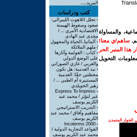
Transl
المزيد.....
كتب ودراسات
-
تحلل اللاهوت الليبرالي:
صعود وسقوط الهيمنة
الاقتصادية الأمري ... /
اعية، والمساواة
مجدى عبد الهادى
م.
ساهم/ي معنا!
-
ألمانيا..الحياة والمجهول
/ ملهم الملائكة
رار هذا المنبر الحر
-
كتاب : العولمة وآثارها
معلومات التحويل
على الوضع الدولي
والعربي / غازي الصوراني
-
نبذ العدمية: هل نكون
مخطئين حقًا: العدمية
المستنيرة أم الطبي ... /
زهير الخويلدي
Express To Impress
-
عبر لتؤثر / محمد عبد
الكريم يوسف
-
التدريب الاستراتيجي
مفاهيم وآفاق / محمد عبد
الكريم يوسف
الحوار المتمدن
Incoterms 2000
-
القواعد التجارية الدولية /
محمد عبد الكريم يوسف