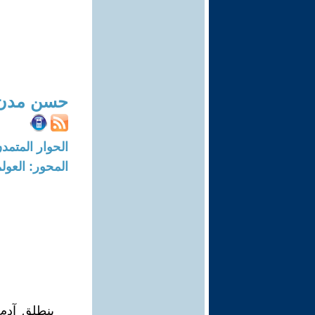
حسن مدن
الحوار المتمدن-العدد: 6820 - 21
المحور: العول
ينطلق آدم 