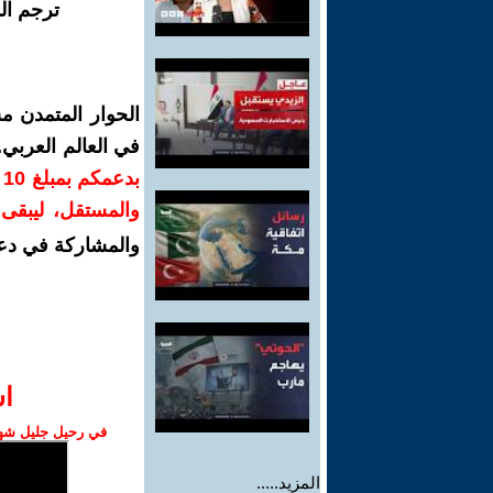
ترجم ال
الحوار المتمدن م
في العالم العربي
ب
والمستقل، ليبقى ص
والمشاركة في دع
ا‫
في رحيل جليل شهبا
المزيد.....