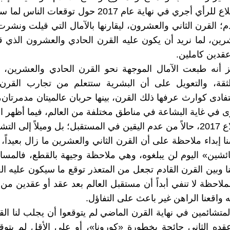
نتائج استطلاع للرأي أجري في نهاية عام 2017 حول توقعات 
م؛ القرن الثاني والعشرون، ليقارنها بالآمال التي قيلت ونشرت
رين، لما نريد أن يكون عليه القرن الحادي والعشرون الذي ق
عقدين كاملين.
ز أنه طبعت الآمال الموجهة نحو القرن الحادي والعشرين،
الثقة، والتعويل على أن البشرية ستتعلم من تجارب القرن
تفادى كوارث عرفها ذلك القرن، بينها حربان عالميتان مدمرتان،
في غاية البشاعة في مناطق مختلفة من العالم، فيما أظهر 
ً إلى التشاؤم.
 إبداء ملاحظة على أن القرن الثاني والعشرين ما زال بعيداً، و
ائشين» اليوم لن يبلغوه، وهي ملاحظة وجيهة بالقطع، فالمساف
نا وبين القرن القادم تجعل من المتعذر توقع ما سيكون عليه الع
لاحظة لا تنفي أبداً أن مستقبل العالم بعد عقد أو عقدين من ا
 واقعنا الراهن غير باعث على التفاؤل.
لمتشائمين في نهاية القرن الماضي لم يتوقعوا أن يجلب لنا الق
قده الثاني جائحة بخطورة «كورونا»، أو على الأقل لم يتوقع