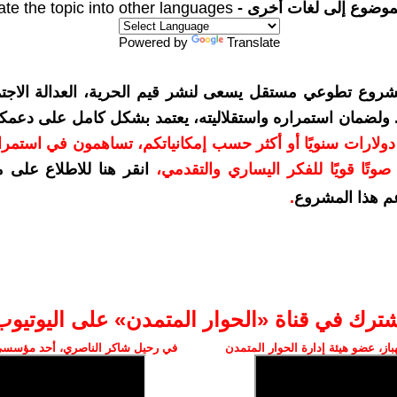
موضوع إلى لغات أخرى -
ate the topic into other languages
Powered by
Translate
شروع تطوعي مستقل يسعى لنشر قيم الحرية، العدالة الاجتم
. ولضمان استمراره واستقلاليته، يعتمد بشكل كامل على دعمك
دعمكم بمبلغ 10 دولارات سنويًا أو أكثر حسب إمكانياتكم، تساهمون في استم
وتًا قويًا للفكر اليساري والتقدمي
،
انقر هنا للاطلاع على 
م هذا المشروع
.
شترك في قناة «الحوار المتمدن» على اليوتيوب
ز، عضو هيئة إدارة الحوار المتمدن
في رحيل شاكر الناصري، أحد مؤسسي 