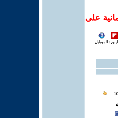
انية على
يبورد
الموبايل