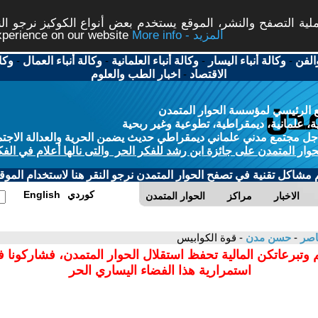
ة التصفح والنشر، الموقع يستخدم بعض أنواع الكوكيز نرجو النق
More info - المزيد
experience on our website
الفن
-
وكالة أنباء اليسار
-
وكالة أنباء العلمانية
-
وكالة أنباء العمال
-
وكا
الاقتصاد
-
اخبار الطب والعلوم
 الرئيسي لمؤسسة الحوار المتمدن
، علمانية، ديمقراطية، تطوعية وغير ربحية
ل مجتمع مدني علماني ديمقراطي حديث يضمن الحرية والعدالة الاجتم
حوار المتمدن على جائزة ابن رشد للفكر الحر والتى نالها أعلام في الفك
م مشاكل تقنية في تصفح الحوار المتمدن نرجو النقر هنا لاستخدام الموقع
كوردي
English
الاخبار
مراكز
الحوار المتمدن
عاصر
-
حسن مدن
- قوة الكوابيس
 وتبرعاتكن المالية تحفظ استقلال الحوار المتمدن، فشاركونا 
استمرارية هذا الفضاء اليساري الحر