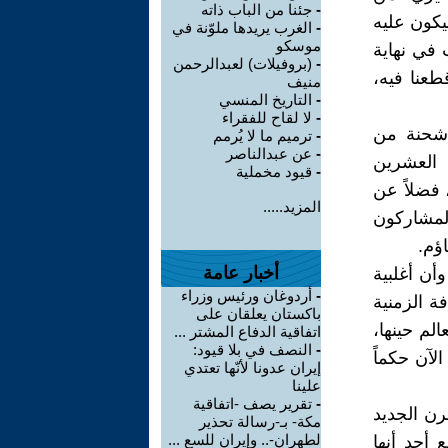
-
جئنا من الباب ذاته
الناس لما سيكون عليه
-
الغرب يريدها ملوّنة في
موسكو
 في نهاية
-
(بروفيلات) لعبدالرحمن
طعنا فيه،
منيف
-
التاريخ المنسي
-
لا لقاح للفقراء
 شحنة من
-
ترميم ما لا يُرمم
-
عن عبدالناصر
 العشرين
-
قيود مخملية
 فضلاً عن
المزيد.....
المشاركون
أخبار عامة
أن أغلبية
-
أردوغان ورئيس وزراء
ة الزمنية
باكستان يعلقان على
الم حينها،
اتفاقية الدفاع المشتر ...
-
النصف في بلا قيود:
لآن حكماً
إيران عدونا لأنّها تعتدي
علينا
-
تقرير يصف -اتفاقية
رن الجديد
مكة- بـ-رسالة تحذير
لطهران-.. وإيران للسع ...
 أحد أنها