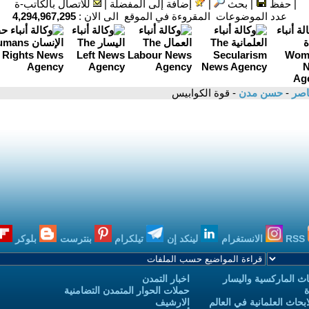
|
حفظ
|
بحث
|
إضافة إلى المفضلة
|
للاتصال بالكاتب-ة
عدد الموضوعات المقروءة في الموقع الى الان :
4,294,967,295
عاصر
-
حسن مدن
- قوة الكوابيس
RSS
الانستغرام
لينكد إن
تيلكرام
بنترست
بلوكر
ث الماركسية واليسار
اخبار التمدن
ة
حملات الحوار المتمدن التضامنية
حاث العلمانية في العالم
الارشيف