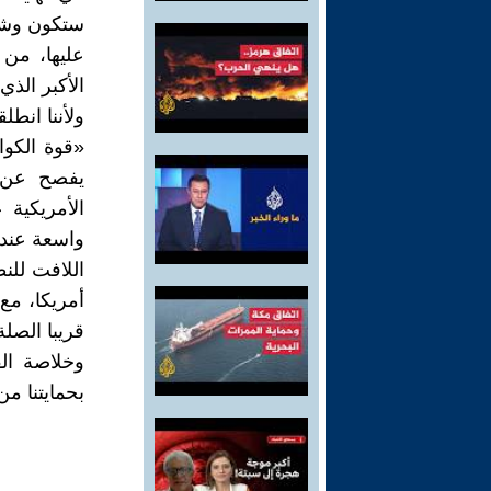
ستكون وشيك
عليها، من
الأكبر الذي
ولأننا انطل
«قوة الكوا
يفصح عن 
الأمريكية 
واسعة عند
اللافت للن
أمريكا، مع
قريبا الصلة
وخلاصة الف
بحمايتنا من