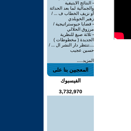
-
النتائج الايتيقية
والجمالية لما بعد الحداثة
أو نزيف الخطاب ف ... /
زهير الخويلدي
-
قضايا جيوستراتيجية /
مرزوق الحلالي
-
ثلاثة صيغ للنظرية
الجديدة ( مخطوطات )
....تنتظر دار النشر ال ... /
حسين عجيب
المزيد.....
المعجبين بنا على
الفيسبوك
3,732,970