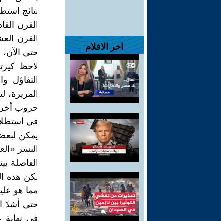
القرن القاد
القرن العش
اخر الافلام
حتى الآن، 
لاحظ كيرت
التفاؤل و
المريرة، لت
حروب أخرى 
في استطلاع 2017، حالاً من عدم اليقين في المستقبل؛ بل وميلا
يمكن لبعضنا
البشر «الع
الفاصلة بين
لكن هذه الم
مما هو عليه
حتى أشدّ ا
في نهاية ع