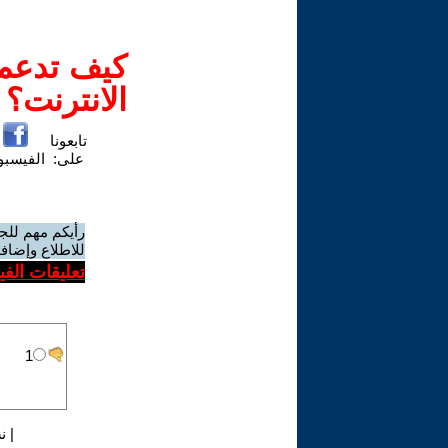
كيف تدعم-
الانترنت؟
تابعونا
على:
الفيسب
رأيكم مهم للج
للاطلاع وإضافة
تعليقات الف
|
ن