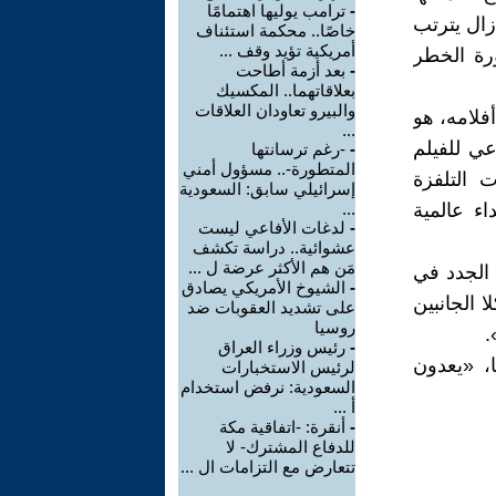
-
ترامب يوليها اهتمامًا
زال يترتب
خاصًا.. محكمة استئناف
أمريكية تؤيد وقف ...
رة الخطر
-
بعد أزمة أطاحت
بعلاقاتهما.. المكسيك
والبيرو تعاودان العلاقات
فلامه، هو
...
عي للفيلم
-
-رغم ترسانتها
المتطورة-.. مسؤول أمني
التلفزة
إسرائيلي سابق: السعودية
ء عالمية
...
-
لدغات الأفاعي ليست
عشوائية.. دراسة تكشف
مَن هم الأكثر عرضة ل ...
 الجدد في
-
الشيوخ الأمريكي يصادق
 الجانبين
على تشديد العقوبات ضد
روسيا
.
-
رئيس وزراء العراق
، «يعدون
لرئيس الاستخبارات
السعودية: نرفض استخدام
أ ...
-
أنقرة: -اتفاقية مكة
للدفاع المشترك- لا
تتعارض مع التزامات ال ...