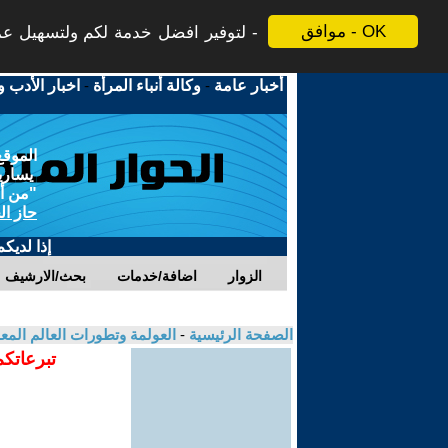
موافق - OK
لتوفير افضل خدمة لكم ولتسهيل عملي
أخبار عامة
-
وكالة أنباء المرأة
-
اخبار الأدب و
الموقع
يسارية
"من أج
حاز ال
إذا لديك
الزوار
اضافة/خدمات
بحث/الارشيف
الصفحة الرئيسية
-
العولمة وتطورات العالم الم
تبرعاتكم