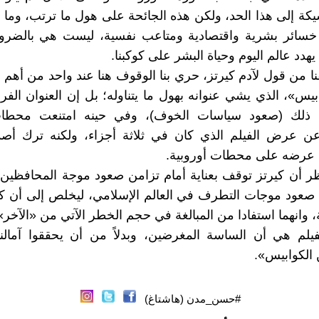
ة إلى هذا الحد، ولكن هذه الجائحة على هول ما ترتب، وما 
 خسائر بشرية واقتصادية ومتاعب نفسية، ليست هي بالضرو
 يهدد عالم اليوم وحياة البشر على كوكبنا.
قنا من قول لآدم كيرتز، حري بنا الوقوف هنا عند واحد من أهم أ
بيس»، الذي يشي عنوانه بهول ما يتناوله؛ بل إن العنوان الفر
ذلك (صعود سياسات الخوف)، وفي حينه امتنعت محطات 
عن عرض الفيلم الذي كان في ثلاثة أجزاء، ولكنه ترك أصدا
 عرضه على محطات أوروبية.
ظر أن كيرتز توقف بعناية أمام تزامن صعود موجة المحافظين
 صعود موجات التطرف في العالم الإسلامي، ليخلص إلى أن كلا
، وانهما استفادا من المبالغة في حجم الخطر الآتي من «الآخر»
يلم هي أن الساسة المغرضين، وبدلاً من أن يحققوا آمالنا
 الكوابيس».
#حسن_مدن (هاشتاغ)