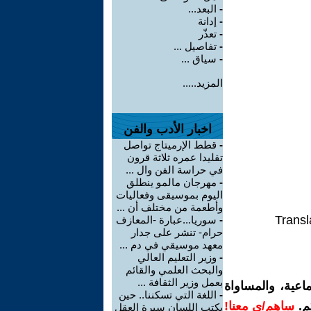
-
البعد...
-
إدانة
-
تعذّر
-
تفاصيل ...
-
سياق ...
المزيد.....
اخبار الأدب والفن
-
قطط الإرميتاج تواصل
تقليدا عمره ثلاثة قرون
في حراسة الفن وال ...
-
مهرجان مالمو ينطلق
اليوم بموسيقى وفعاليات
وأطعمة من مختلف أن ...
Transl
-
سوريا...عبارة -المعازف
حرام- تنشر على جدار
معهد موسيقي في دم ...
-
وزير التعليم العالي
والبحث العلمي والقائم
بعمل وزير الثقافة ...
اعية، والمساواة
-
اللغة التي تسكننا.. حين
م.
ساهم/ي معنا!
يكتب اللسان سيرة العقل