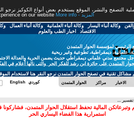
ة التصفح والنشر، الموقع يستخدم بعض أنواع الكوكيز نرجو النق
More info - المزيد
experience on our website
الفن
-
وكالة أنباء اليسار
-
وكالة أنباء العلمانية
-
وكالة أنباء العمال
-
وكا
الاقتصاد
-
اخبار الطب والعلوم
 الرئيسي لمؤسسة الحوار المتمدن
، علمانية، ديمقراطية، تطوعية وغير ربحية
ل مجتمع مدني علماني ديمقراطي حديث يضمن الحرية والعدالة الاجتم
حوار المتمدن على جائزة ابن رشد للفكر الحر والتى نالها أعلام في الفك
م مشاكل تقنية في تصفح الحوار المتمدن نرجو النقر هنا لاستخدام الموقع
كوردي
English
الاخبار
مراكز
الحوار المتمدن
تفسير ...
 وتبرعاتكن المالية تحفظ استقلال الحوار المتمدن، فشاركونا 
استمرارية هذا الفضاء اليساري الحر