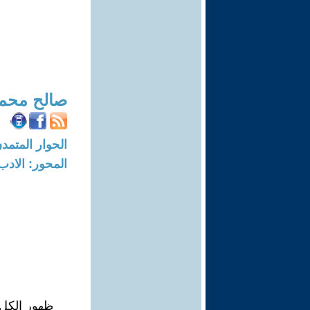
صالح محم
الحوار المتمدن-العدد: 6787 - 21
المحور: الادب
ظهور الكل