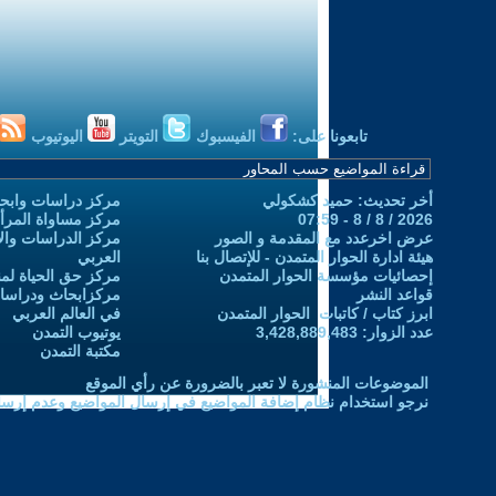
تابعونا على:
الفيسبوك
التويتر
اليوتيوب
أخر تحديث: حميد كشكولي
مركز دراسات وابحا
2026 / 8 / 8 - 07:59
مركز مساواة المرأ
عرض اخرعدد مع المقدمة و الصور
مركز الدراسات والاب
هيئة ادارة الحوار المتمدن - للإتصال بنا
العربي
إحصائيات مؤسسة الحوار المتمدن
مركز حق الحياة لمن
قواعد النشر
مركزابحاث ودراسات 
ابرز كتاب / كاتبات الحوار المتمدن
في العالم العربي
عدد الزوار: 3,428,889,483
يوتيوب التمدن
مكتبة التمدن
الموضوعات المنشورة لا تعبر بالضرورة عن رأي الموقع
نرجو استخدام نظام إضافة المواضيع في إرسال المواضيع وعدم إرساله