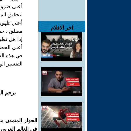
أعني ضرور
لتحقيق الم
أعني ظهور 
اخر الافلام
مطلق ، حض
إذا هل تطر
أعني الحضو
في هذه الح
التفسير ال
ترجم ال
الحوار المتمدن م
في العالم العربي