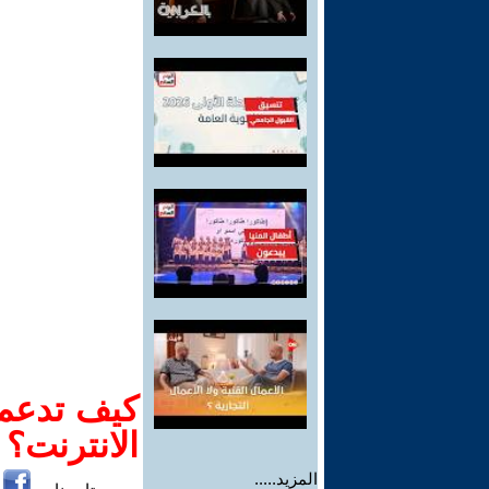
كيف تدعم-
الانترنت؟
المزيد.....