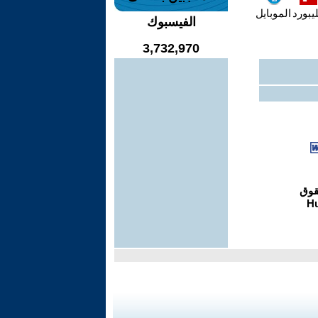
يبورد
الموبايل
الفيسبوك
3,732,970