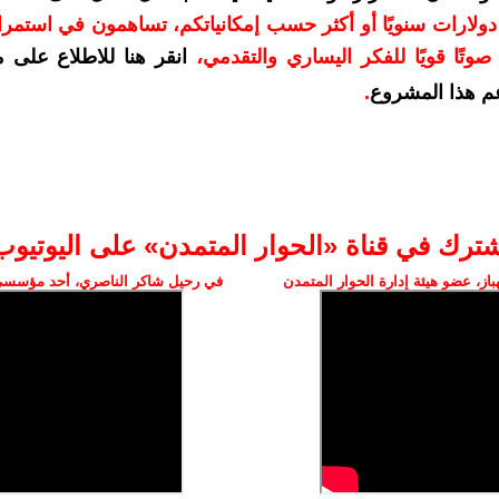
دعمكم بمبلغ 10 دولارات سنويًا أو أكثر حسب إمكانياتكم، تساهمون في استم
وتًا قويًا للفكر اليساري والتقدمي
،
انقر هنا للاطلاع على 
م هذا المشروع
.
شترك في قناة «الحوار المتمدن» على اليوتيوب
ز، عضو هيئة إدارة الحوار المتمدن
في رحيل شاكر الناصري، أحد مؤسسي 