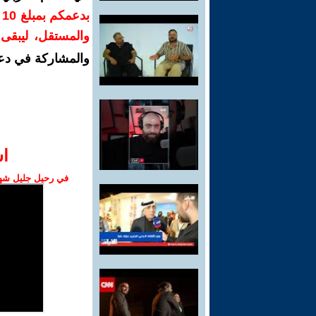
ب
والمستقل، ليبقى ص
والمشاركة في دع
ا‫
في رحيل جليل شهبا