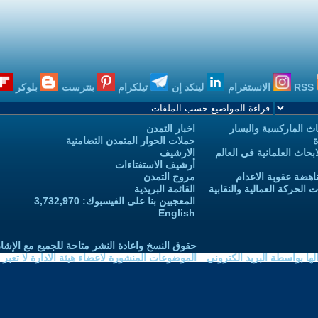
RSS
الانستغرام
لينكد إن
تيلكرام
بنترست
بلوكر
ث الماركسية واليسار
اخبار التمدن
ة
حملات الحوار المتمدن التضامنية
حاث العلمانية في العالم
الارشيف
أرشيف الاستفتاءات
اهضة عقوبة الاعدام
مروج التمدن
الحركة العمالية والنقابية
القائمة البريدية
المعجبين بنا على الفيسبوك: 3,732,970
English
حقوق النسخ واعادة النشر متاحة للجميع مع الإشا
ا بواسطة البريد الكتروني
الموضوعات المنشورة لاعضاء هيئة الادارة لا تعبر