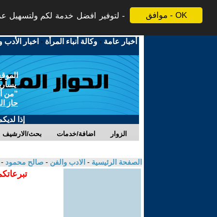
موافق - OK
لتوفير افضل خدمة لكم ولتسهيل عملي
أخبار عامة
-
وكالة أنباء المرأة
-
اخبار الأدب و
الموقع
يسارية
"من أج
حاز ال
إذا لديك
الزوار
اضافة/خدمات
بحث/الارشيف
الصفحة الرئيسية
-
الادب والفن
-
صالح محمود
- 
تبرعاتكم