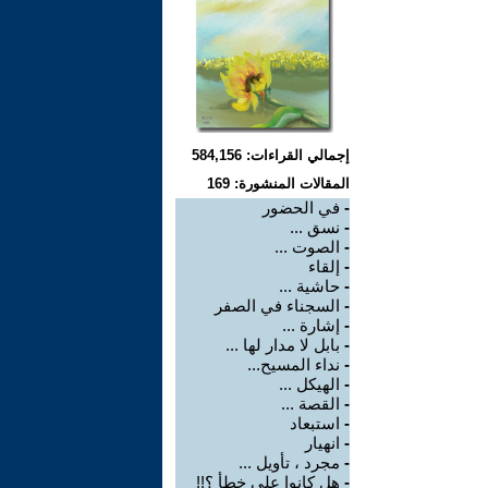
إجمالي القراءات: 584,156
المقالات المنشورة: 169
-
في الحضور
-
نسق ...
-
الصوت ...
-
إلقاء
-
حاشية ...
-
السجناء في الصفر
-
إشارة ...
-
بابل لا مدار لها ...
-
نداء المسيح...
-
الهيكل ...
-
القصة ...
-
استبعاد
-
انهيار
-
مجرد ، تأويل ...
-
هل كانوا على خطأ ؟!!