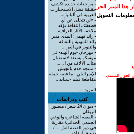
-
مراجعات جديدة تكشف
رار هذا المنبر الحر
حقيقة فشل الاستخبارات
الغربية في ألبانيا ...
معلومات التحويل
-
«لن نتخلى عن أي
قطعة».. الثقافة تؤكد
ملاحقة الآثار العراقية ...
-
رائد فهمي: المدى منبر
رائد للمهنية والثقافة
والتنوير في العر ...
-
مهرجان -يوم الهند- في
موسكو يستعد لاستقبال
مئات الآلاف من ال ...
-
منتجه خدم بالجيش
الإسرائيلي.. ما قصة حملة
الحوار المتمدن
مقاطعة فيلم -سبايد ...
المزيد.....
كتب ودراسات
-
ديوان 24 شعر / منصور
الريكان
-
القصة الشاعرة والوعي
الجمعي الحداثي/ مقاربة
في دور القصة الش ... /
ربيحة الرفاعي