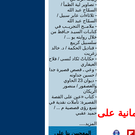
-
تصاوير لية الظمأ /
السمّاح عبد الله
-
ثلاثاءات عابر سبيل /
السمّاح عبد الله
-
ملامــح التجريــب في
كتابـات السيـد حـافظ من
خلال روايته يو ... /
سلسبيل كريبع
-
قناديل الحكمة / د. خالد
زغريت
-
حكاياتْ تَكاد تُنسى / فلاح
العيفاري
-
وعي ـ قصص قصيرة جدا
/ حسين جداونه
-
ديوان 23 الحاوي
والعصفور / منصور
الريكان
-
كتاب «عين على القصة
القصيرة: تأملات نقدية في
تسع رؤى قصصية م ... /
انية على
حميد عقبي
المزيد.....
المعجبين بنا على