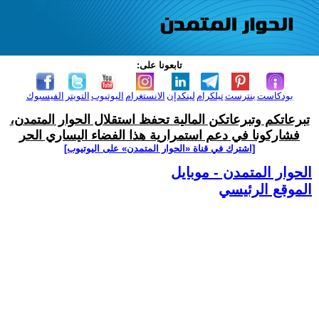
تابعونا على:
بودكاست
بنترست
تيلكرام
لينكدإن
الانستغرام
اليوتيوب
التويتر
الفيسبوك
تبرعاتكم وتبرعاتكن المالية تحفظ استقلال الحوار المتمدن،
فشاركونا في دعم استمرارية هذا الفضاء اليساري الحر
[اشترك في قناة ‫«الحوار المتمدن» على اليوتيوب]
الحوار المتمدن - موبايل
الموقع الرئيسي