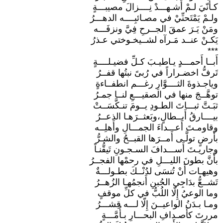
كـأَنّيَ لـمْ أَشـهـــدْ نِــــزالَ مصيبـــةٍ
ولـمْ يَمْتَحنِّيْ في مصـائبِــــه الدهـــرُ
ومَنْ يَـرَ عمقَ الجــرحِ فِيَّ ونزفَـــه
يَكـنْ عنــد مَـرآه لشــيخـوختي عـذرُ
***
أَبــا أَحمـــدٍ يـاطيـبَ كـلِّ فضيـلــــةٍ
تَرفُّ اخضـراراً في رُبىً نبتُها قفــرُ
وياجـذوةَ الثــــوَّارِ رغـــم انطفــاءةٍ
توهَّــجَ منها في الصقيـــعِ لنــا جمـرُ
ثبَـتَّ ثبـــاتَ الطـودِ يــومَ تنـكَّسَــتْ
بيــــارقُ أَبــطالٍ،وبَعثــرَهـا الذعــرُ
وقاومـتَ أَعـــداءَ الجمـــالِ وأَهلِــه
بأَرضٍ تولَّـى أَمــرَها القبــحُ والشـرُّ
وجاريـتَ أَســـدافَ السـجـونِ تَيقُّنـاً
بأَنَّ بطونَ الليـــلِ في رحمْها الفجــرُ
وهيهـات أَنْ تُنسَى لدُنْــكَ بطـولـــةٌ
تَشــعُّ بدَاجِي الجُبنِ أَنجمُهـا الزُهــرُ
وما الوعيُ إِلّا اللُبُّ في كلِّ موقفٍ
ومـا بـدَنُ الواعيــنَ إِلّا لـــه قِشـــرُ
مررتَ كأَصـدافِ البحـــارِ بـأُمَّـــةٍ