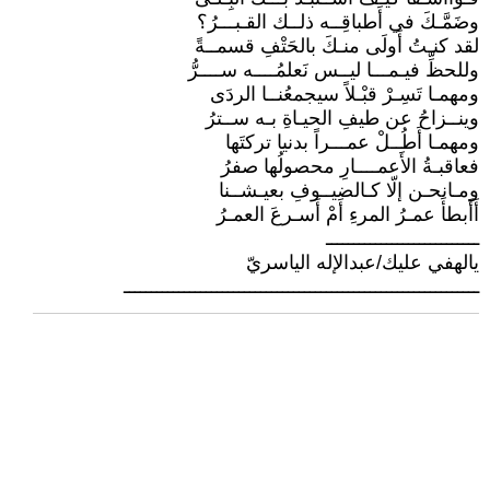
وضَمَّـكَ في أَطباقِــه ذلــك القـبـــرُ؟
لقد كنـتُ أَولَى منـكَ بالحَتْفِ قسمــةً
وللحظِّ فيـمـــا ليــس نَعلمُــــه ســــرُّ
ومهمـا تَسِـرْ قبْـلاً سيجمعُنــا الردَى
وينــزاحُ عن طيفِ الحيـاةِ بـه ســترُ
ومهمـا أَطُــلْ عمـــراً بدنيا تركتَها
فعاقبـةُ الأَعمــــارِ محصولُها صفرُ
ومـانحـن إلّا كـالضيــوفِ بعيـشــنا
أَأَبطأَ عمـرُ المرءِ أَمْ أَسـرعَ العمـرُ
ــــــــــــــــــــــــــــ
يالهفي عليك/عبدالإله الياسريّ
ـــــــــــــــــــــــــــــــــــــــــــــــــــــــــــــــــ