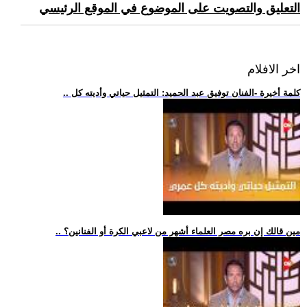
التعليق والتصويت على الموضوع في الموقع الرئيسي
اخر الافلام
.. كلمة أخيرة -الفنان توفيق عبد الحميد: التمثيل حياتي وأديته كل
.. مين قالك إن بره مصر العلماء أشهر من لاعبي الكرة أو الفنانين؟