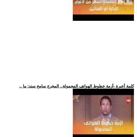
.. كلمة أخيرة -أزمة خطوط الهواتف المحمولة.. المخرج سامح سند: ما