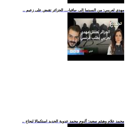
.. مهدي لعريبي: من السينما إلى -مافيا-... الجزائر تقبض على زعيم
.. محمد علام وهيثم سعيد: ألبوم محمد عدوية الجديد استكمالا لنجاح