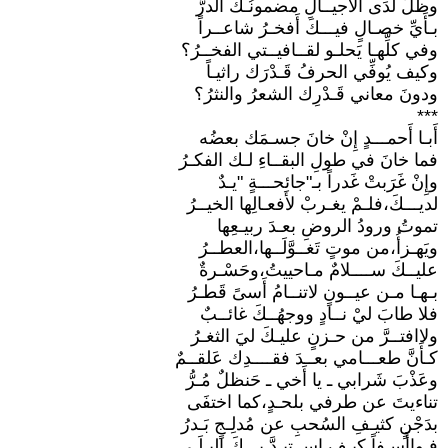
وظلَّ لدَى الأَجيــالِ مضمونُـكَ الدرُّ
بـأَيِّ خصـالٍ فيـــكَ أَفخـرُ شاعــراً
وفي كلِّهـا يَحلـو لقــافيــتي الفخــرُ؟
وكيف يُوفِّي الحرفُ قَـدْرَك راثيـاً
ودونَ معاني قَـدْرِك الشعرُ والنثرُ؟
***
أَبـا أَحمـــدٍ إِنْ خانَ جسـمَك بعضُه
فما خانَ في طولِ البقــاءِ لـك الفكـرُ
وإِنْ غَرَبتْ غَدراً بـ"جائحـــةٍ "يـدٌ
لديـــكَ،فلـمْ يغـربْ لأَفعـالِها الخيــرُ
تموتُ ورودُ الروضِ بعـدَ ربيـعِها
ويَهـزأُ،من موتٍ تَغــوَّلَــها،العطــرُ
عليــكَ ســــلامٌ مـاحييتُ،وحَسْـرةٌ
بـهـا مـن عيــونٍ لاتنــامُ أَسىً قَطـرُ
فلا طابَ ليْ نــادٍ ووجهُــكَ غائــبٌ
ولاافتــرَّ من حـزنٍ عليـكَ ليَ الثغـرُ
كـأَنَّ طعـــامي بعــدَ فقــــدِك عَلقــمٌ
وعَذْبَ شَرابي ـ يا أَخي ـ حَنظلٌ مُـرُّ
تناءيتَ عن طرفي بلحـدٍ،كما اختفَى
بدَجْنٍ كثيـفِ السُحبِ عن مُدلِـجٍ بَـدرُ
فـواأَسـفاً كيـف اســتبـدَّ بـــكَ البِـلَـى