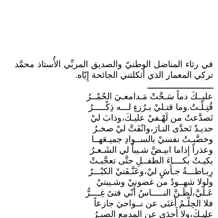
في رثاء المناضل الوطنيّ والصديق المربِّي الأُستاذ محمَّد
تركي المعمار الذي أَثكلتني الجائحة إِيّاه.
ـــــــــــــــــــــــــــ
عليــكَ دماً سَـحَّتْ مَـدامعـيَ الحُمْــرُ
قُتِـلْـتُ.وما قتـليْ بـرُزءٍ لـــه ذِكْـــــرُ
تَصدَّعتُ من لَهْـفيْ عليـكَ،وذابَ ليْ
حديـدٌ تَحدَّى النـارَ،وانْفَتَّ ليْ صخـرُ
وخضَّبـتُ نفسيْ بالســوادِ جميـعَهــا
وعذراً إِذاما ابيـضَّ شـيباً لي الشَـعـرُ
بكيـتُ بكــــاءَ الطفــلِ حتَّى تعجَّبـتْ
رِبـاطـــةُ جـأَشٍ ليْ،وعَنَّـفَنيْ الكبْـــرُ
ولولا شهــودٌ من غضونيْ وشـيبتيْ
عَـلَيَّ،لَظَـنَّ النـــــاسُ أَنّي فتىً غِــــرُّ
فلا الحِلْـمُ أَغنَى عن نــواحيَ جازعاً
عليـكَ،ولا أَجدَى عن المدمعِ الصبـرُ