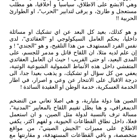
وهي الابشع على الاطلاق، سياسيا و أخلاقيا، هو مطلب
مستعجل و طارئ، و يرقى لتدابير "الحرب"، او الطوارئ
الحربية !!
و هو كذلك، بعيد كل البعد عن اي تشكيك او مسائلة
داخليا، بحكم العامل السيكولوجي او "العقائدي"، لدى
نفس الفرد المستهدف من هذا التلقيح، و هو "الجندي" ! و
إن علم لديه مثلا، ان اللقاح قاتل و مدمر للجسم، على
المدى البعيد، او حتى القريب ! حيث ان العامل العقائدي
المتفشي داخل هذه الأنماط الشمولية الشيوعية الوثنية،
يعفي من كل سؤال او تشكيك، و يذهب بعيدا جدا، الى
درجة الاقبال على الانتحار عن وعي و اصرار، في اطار
الخدمة العسكرية، خدمة الوطن او العقيدة السائدة !
الصين هنا دولة مليارية، و هي اصلا تعاني من التضخم
الديمغرافي، و هنا يظل تقييم اللقاح بالمعايير "المدنية"،
مسالة ترف بالنسبة لدولة مثل الصين، و ان استعمل
فعلا، داخل نطاق القطاعات الحيوية، و لفهم اكثر، يكفي
الاطلاع على مميزات "الجيش الصيني"، من مواقع
متخصصة، و باقي القطاعات المستهدفة، و مقارنتها مع