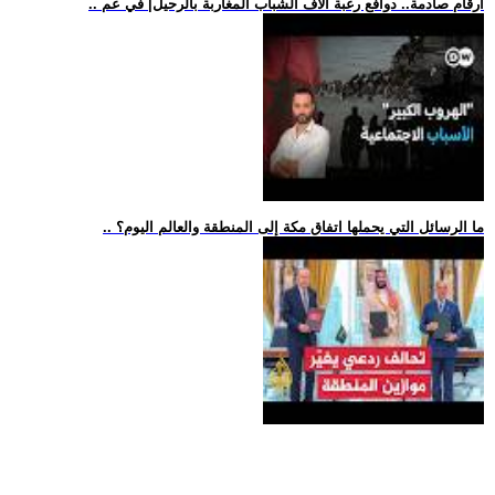
.. أرقام صادمة.. دوافع رغبة آلاف الشباب المغاربة بالرحيل| في عم
.. ما الرسائل التي يحملها اتفاق مكة إلى المنطقة والعالم اليوم؟