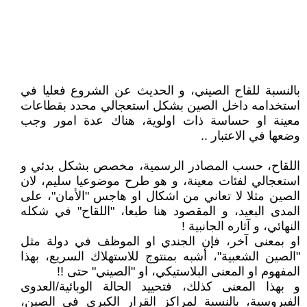
بالنسبة للقاح الصيني، و الحديث عن الشروع فعليا في
استخدامه داخل الصين بشكل استعجالي محدد بقطاعات
معينة او حساسة ذات اولوية، هناك عدة امور وجب
وضعها في الاعتبار ..
اللقاح، حسب المصادر الرسمية، مخصص بشكل بدئي و
استعجالي لفئات معينة، و هو طرح موضوعيا سليم، لان
الصين مثلا لا تعاني من اشكال او هاجس "الأمان"، على
المدى البعيد، و المقصود هنا طبعا، "اللقاح" في شكله
النهائي، و آثاره الجانبية !
او بمعنى آخر، فإن الجندي او الموظف في دولة مثل
"الصين الشعبية"، أشبه بمنتوج للاستهلاك السريع، بهذا
المفهوم او المعنى البلاستيكي، او "الصيني" حتى !!
و بهذا المعنى كذلك، فتحييد الحالة الوبائية/العدوى
الفيروسية، بالنسبة لمراكز القرار الكبرى في الصين،