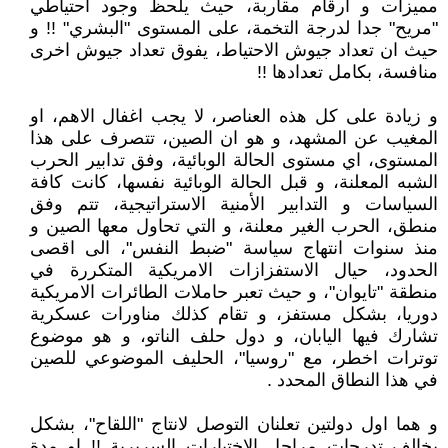
مميزات و ارقام مقاربة، حيث يلحظ وجود احتياطي
"مريح" جدا لدرجة التخمة، على المستوى "البشري" !! و
حيث ان تعداد جيوش الاحتياط، يفوق تعداد جيوش اخرى
منافسة، بكامل تعدادها !!
و زيادة على كل هذه العناصر، لا يجب اغفال الاهم، او
المغيب عن المشهد، و هو ان الصين، تتصرف على هذا
المستوى، اي مستوى الحالة الوبائية، وفق تدابير الحرب
الشبه المعلنة، و قبل الحالة الوبائية نفسها، كانت كافة
السياسات و التدابير الأمنية الاستراتيجية، تتم وفق
منطق، الحرب الغير معلنة، و التي تحاول معها الصين و
منذ سنوات انتهاج سياسة "ضبط النفس"، الى اقصى
الحدود، حيال الاستفزازات الامريكية المتكررة في
منطقة "تايوان"، و حيث تعبر حاملات الطائرات الامريكية
دوريا، بشكل مستفز، و تقام كذلك مناورات عسكرية
تشارك فيها اليابان، و دول حلف الناتو، و هو موضوع
توترات اخطر، مع "روسيا"، الحليف الموضوعي للصين
في هذا النطاق المحدد .
و هما اول دولتين تعلنان التوصل لانتاج "اللقاح"، بشكل
يخالف تدرجات مراحل الاختبارات السريرية !! او مدة