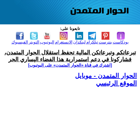
تابعونا على:
بودكاست
بنترست
تيلكرام
لينكدإن
الانستغرام
اليوتيوب
التويتر
الفيسبوك
تبرعاتكم وتبرعاتكن المالية تحفظ استقلال الحوار المتمدن،
فشاركونا في دعم استمرارية هذا الفضاء اليساري الحر
[اشترك في قناة ‫«الحوار المتمدن» على اليوتيوب]
الحوار المتمدن - موبايل
الموقع الرئيسي