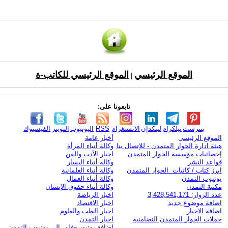
الموقع الرئيسي
الموقع الرئيسي للكاتب-ة
|
تابعونا على:
بنترست
تيلكرام
لينكدإن
الانستغرام
RSS
اليوتيوب
التويتر
الفيسبوك
الموقع الرئيسي
أخبار عامة
هيئة ادارة الحوار المتمدن - للإتصال بنا
وكالة أنباء المرأة
إحصائيات مؤسسة الحوار المتمدن
اخبار الأدب والفن
قواعد النشر
وكالة أنباء اليسار
ابرز كتاب / كاتبات الحوار المتمدن
وكالة أنباء العلمانية
يوتيوب التمدن
وكالة أنباء العمال
مكتبة التمدن
وكالة أنباء حقوق الإنسان
عدد الزوار: 3,428,541,171
اخبار الرياضة
اضافة موضوع جديد
اخبار الاقتصاد
اضافة الاخبار
اخبار الطب والعلوم
حملات الحوار المتمدن التضامنية
اخبار التمدن
إضافة يوتيوب-فلم إلى يوتيوب التمدن