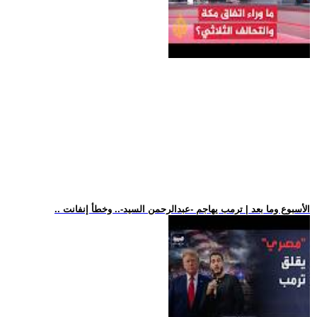
.. الأسبوع وما بعد | ترمب يهاجم -عبدالرحمن السيد-.. وخطأ إنفانت