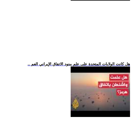
.. هل كانت الولايات المتحدة على علم ببنود الاتفاق الإيراني العم