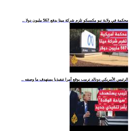
.. محكمة في ولاية نيو مكسيكو تلزم شركة ميتا بدفع 567 مليون دولا
.. الرئيس الأمريكي دونالد ترمب يوقع أمرا تنفيذيا يستهدف ما وصفه