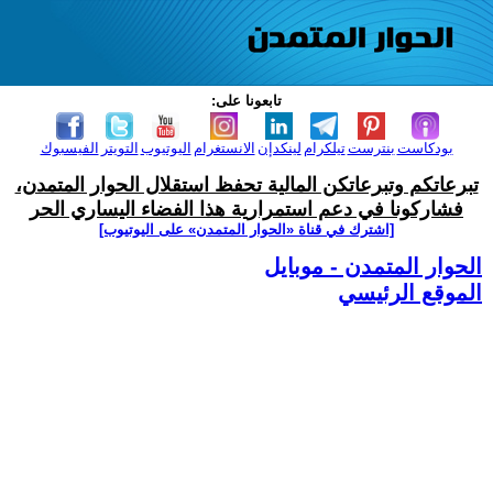
تابعونا على:
بودكاست
بنترست
تيلكرام
لينكدإن
الانستغرام
اليوتيوب
التويتر
الفيسبوك
تبرعاتكم وتبرعاتكن المالية تحفظ استقلال الحوار المتمدن،
فشاركونا في دعم استمرارية هذا الفضاء اليساري الحر
[اشترك في قناة ‫«الحوار المتمدن» على اليوتيوب]
الحوار المتمدن - موبايل
الموقع الرئيسي