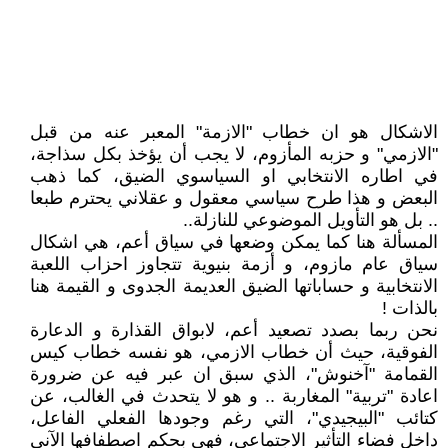
الاشكال هو ان خطاب "الازمة" المعبر عنه من قبل
"الازمي" و حزبه المأزوم، لا يجب أن يؤخذ بكل سذاجة،
في اطاره الانتخابي او السياسوي الضيق، كما ذهب
البعض و هذا طرح سياسي معقول و عقلاني يحترم طبعا
.. بل هو التأويل الموضوعي للنازلة..
المسألة هنا كما يمكن وضعها في سياق أعم، هي اشكال
سياق عام مازوم، و أزمة بنيوية تتجاوز احزاب اللعبة
الانتخابية و حساباتها الضيق العديمة الجدوى و القيمة هنا
بالذات !
نحن ربما بصدد تصعيد أعم، لابواق القذارة و الدعارة
الفوقية، حيث أن خطاب الازمي، هو نفسه خطاب كيس
القمامة "آخنوش"، الذي سبق ان عبر فيه عن ضرورة
اعادة "تربية" المغاربة .. و هو لا يتحدث في الغالب، عن
كتائب "البيجيدي"، التي رغم وجودها الفعلي الفاعل،
داخل فضاء التأثير الاجتماعي، فهي بحكم اصطفافها الآني