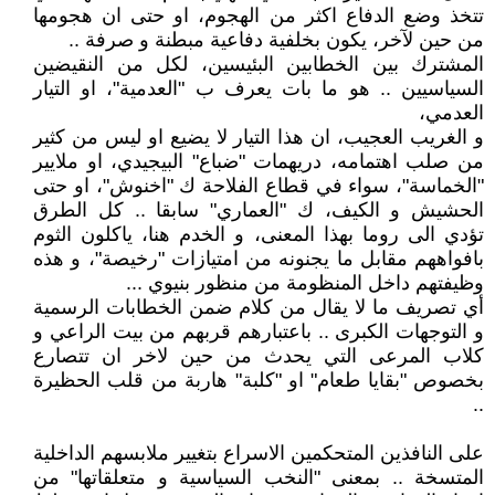
تتخذ وضع الدفاع اكثر من الهجوم، او حتى ان هجومها
من حين لآخر، يكون بخلفية دفاعية مبطنة و صرفة ..
المشترك بين الخطابين البئيسين، لكل من النقيضين
السياسيين .. هو ما بات يعرف ب "العدمية"، او التيار
العدمي،
و الغريب العجيب، ان هذا التيار لا يضيع او ليس من كثير
من صلب اهتمامه، دريهمات "ضباع" البيجيدي، او ملايير
"الخماسة"، سواء في قطاع الفلاحة ك "اخنوش"، او حتى
الحشيش و الكيف، ك "العماري" سابقا .. كل الطرق
تؤدي الى روما بهذا المعنى، و الخدم هنا، ياكلون الثوم
بافواههم مقابل ما يجنونه من امتيازات "رخيصة"، و هذه
وظيفتهم داخل المنظومة من منظور بنيوي ...
أي تصريف ما لا يقال من كلام ضمن الخطابات الرسمية
و التوجهات الكبرى .. باعتبارهم قربهم من بيت الراعي و
كلاب المرعى التي يحدث من حين لاخر ان تتصارع
بخصوص "بقايا طعام" او "كلبة" هاربة من قلب الحظيرة
..
على النافذين المتحكمين الاسراع بتغيير ملابسهم الداخلية
المتسخة .. بمعنى "النخب السياسية و متعلقاتها" من