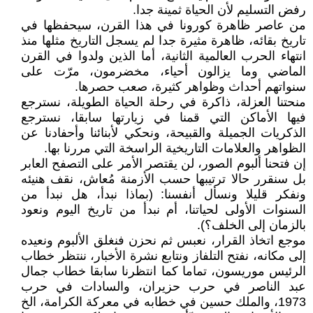
رفض التسليم لأن الحياة ثمينة جدا.
من عاصر ظاهرة كورونا في هذا القرن، سيحفظها في
تاريخ بقائه، ظاهرة مثيرة جدا لم يسجل التاريخ مثلها منذ
انتهاء الحرب العالمية الثانية، أما الذين ولدوا في القرن
الماضي وما يزالون أحياء، مخضرمون، مرّت على
سنواتهم أحداث وظواهر كثيرة، صعب حصرها.
منحتنا العزلة، ذاكرة في رحلة الحياة الطويلة، نسترجع
فيها الأماكن التي قمنا في زيارتها سابقا، نسترجع
الذكريات الجميلة والقبيحة، ونحكي لأبنائنا وأحفادنا عن
الظواهر والعلامات التاريخية الراسخة التي مررنا بها.
إن فتحنا ألبوم الصور، لن يقتصر الأمر على التصفح العابر
بل سنقرر حالا ترتيبها حسب الأزمنة مُعاش، نقف هنيئه
ونفكر قليلا ونسأل أنفسنا: (بماذا نبدأ، هل نبدأ من
السنوات الأولى لحياتنا، أم نبدأ من تاريخ اليوم ونعود
بالزمان إلى الخلف؟).
موجع اتخاذ القرار، نعبس ثم نحزن فنغلق الألبوم ونعيده
إلى مكانه، نفتح التلفاز ونتابع نشرة الأخبار، ننتظر خطاب
الرئيس موريسون، تماما كما انتظرنا سابقا خطاب جمال
عبد الناصر في حرب حزيران، والسادات في حرب
1973، والملك حسين في خطابه في معركة الكرامة، الخ