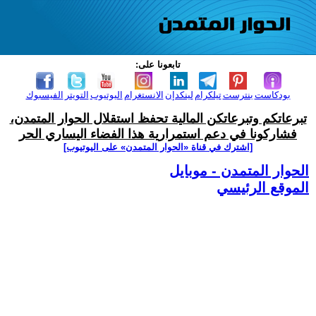
تابعونا على:
بودكاست
بنترست
تيلكرام
لينكدإن
الانستغرام
اليوتيوب
التويتر
الفيسبوك
تبرعاتكم وتبرعاتكن المالية تحفظ استقلال الحوار المتمدن،
فشاركونا في دعم استمرارية هذا الفضاء اليساري الحر
[اشترك في قناة ‫«الحوار المتمدن» على اليوتيوب]
الحوار المتمدن - موبايل
الموقع الرئيسي