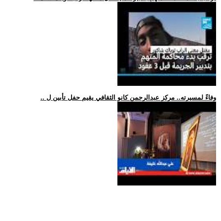
.. وفاءً لمسيرته.. مركز عبدالرحمن كانو الثقافي يقيم حفل تأبين ل