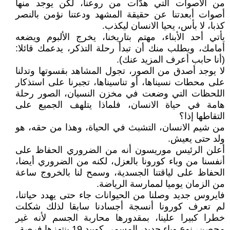
من الأصوات التي هدّأت من روعنا، لكن يوجد منها
أصوات أبعدتنا عن حقيقة المشهد ودعتنا نؤمن بالنصر
كذبا، لا بأس، يحيا الانسان ليكذب.
يأتي أحد الأبناء، مهتم بتاريخنا، يخرج الألبوم ويضعه
أمامك، ويطلب منك أن تبدأ رحلة التذكر، يدعمك قائلا:
(أنا حابب أعرف المزيد عنك).
لا يوجد أصدق من الصور، تجول المشاهد بقسوتها وتدلنا
على محطات نسيناها، أو تناسيناها، تجبرنا على استذكار
اللحظات التي وضعت في مخزن النسيان، الصور رحلة
هامة في حياة الانسان، فلماذا يتلهف الجميع على
التقاطها إذا؟
من شيم الانسان، التشبث في الحياة، وهذا من حقه، هو
ولد حتى يعيش.
أعلن الرئيس موريسون أنه من الضروري الحفاظ على
أنفسنا من وباء كورونا بالعزل، لكنه من الضروري أيضا،
الحفاظ على لياقتنا الجسدية، وسمح لنا بالخروج ساعة
من الزمان يوميا لممارسة الرياضة.
فايروس جديد وصلنا من الحيوانات جاء حتى يهدد حياتنا،
لم تعرف كورونا أنسجة أجسادنا سابقا لذلك شكلت
خطرا كبيرا علينا، بمقدورها محاربة الجسم لأنه غير
محصن، نوع وباء جديد، المسمى كوبيد 19 ينتهزها فرصة.