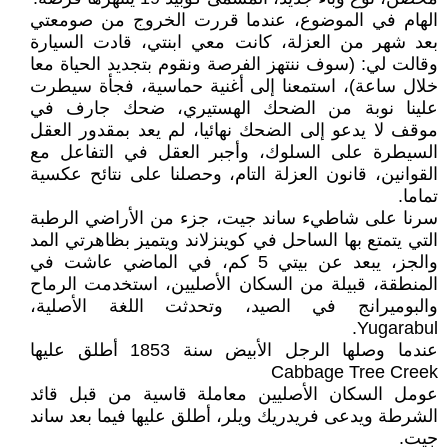
الهام في الموضوع، عندما قررت الخروج من صومعتي
بعد شهر من العزلة، كانت معي ابنتي، قادت السيارة
وقالت لي: (سوف ننتهز الفرصة ونقوم بتجديد الحياة معا
خلال ساعة)، استمعنا إلى أغنية حماسية، فجأة سيطرت
علينا نوبة من الضحك الهستيري، ضحك جارف في
موقف لا يدعو إلى الضحك نهائيا، لم يعد بمقدور العقل
السيطرة على السلوك، وأجبر العقل في التفاعل مع
القوانين، قانون العزلة التام، وحصلنا على نتائح عكسية
تماما.
سرنا على شاطيء ساند جيت، جزء من الأراضي الرطبة
التي يتمتع بها الساحل في كوينزلاند ويتميز بظاهرتي المد
والجز، يبعد عن بيتي 5 كم، في الماضي عاشت في
المنطقة، قبيلة من السكان الأصليين، استخدمت الرماح
والبوميرانج في الصيد، وتحدثت اللغة الأصلية،
Yugarabul.
عندما وصلها الرجل الأبيض سنة 1853 أطلق عليها
Cabbage Tree Creek
عومل السكان الأصليين معاملة قاسية من قبل قائد
الشرطة ويدعى فريدريك ويلر، أطلق عليها فيما بعد ساند
جيت.