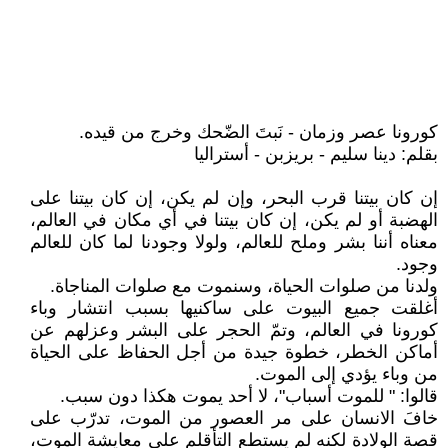
كورونا عصر وزمان - نَبتَ الضّحك وخرج من قيده.
بقلم: دينا سليم - بريزبن - أستراليا
إن كان بيتنا قرب البحر، وإن لم يكن، إن كان بيتنا على
الهضبة أو لم يكن، إن كان بيتنا في أي مكان في العالم،
معناه أننا بشر وملح للعالم، ولولا وجودنا لما كان للعالم
وجود.
ولدنا من صلوات الحياة، وسنموت مع صلوات المناجاة.
أغلقت جميع البيوت على ساكنيها بسبب انتشار وباء
كورونا في العالم، وتمّ الحجر على البشر وعزلهم عن
أماكن الخطر، خطوة جيدة من أجل الحفاظ على الحياة
من وباء يؤدي إلى الموت.
قالوا: " للموت أسباب"، لا أحد يموت هكذا دون سبب.
خافَ الانسان على مر العصور من الموت، تدرّب على
قصة الولادة لكنه لم يستطع التأقلم على معايشة الموت،