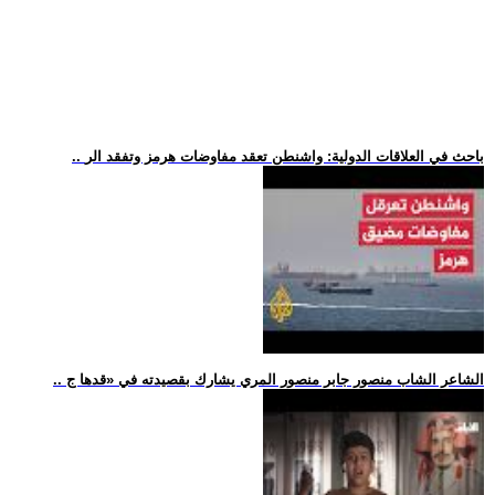
.. باحث في العلاقات الدولية: واشنطن تعقد مفاوضات هرمز وتفقد الر
.. الشاعر الشاب منصور جابر منصور المري يشارك بقصيدته في «قدها ج