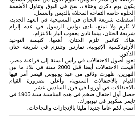
يكون يوم ذكرى وهتاف، نفخ في البوق وتناول الأطعمة
الحلوة خاصة التفاحة المحلاة بالدبس والعسل.
أسقطت شريعة الختان في المسيحية في العهد الجديد،
لا تُلزم ولا تمنع، نادى بولس الرسول في عدم إلزام
شريعة الختان، بينما نادى يعقوب البار بالالتزام.
هناك كنائس تلزم الختان، أهمها، كنيسة التوحيد
الأرثوذكسية الإثيوبية، تمارس وتلتزم في شريعة ختان
الذكور.
تعود أصول الاحتفالات في رأس السنة إلى فراعنة مصر،
أقيمت الاحتفالات أيضا قبل 2000 سنة في بلاد ما بين
النهرين، ظهرت وثائق من عهد يوليوس قيصر أمر فيها
القيام بالاحتفالات السنوية، وأعلن بضرورة القيام
بالاحتفالات في أوروبا في قرن السادس عشر.
حصل أول احتفال ضخم في هذه المناسبة سنة 1905 في
تايمز سكوير في نيويورك.
أتمنى لكم عاما جديدا مليئا بالإنجازات والنجاحات.