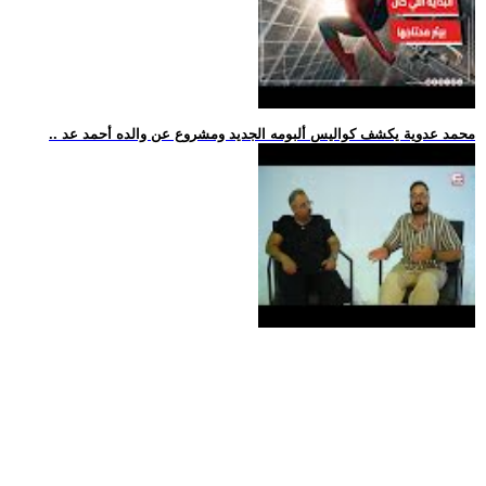
.. محمد عدوية يكشف كواليس ألبومه الجديد ومشروع عن والده أحمد عد