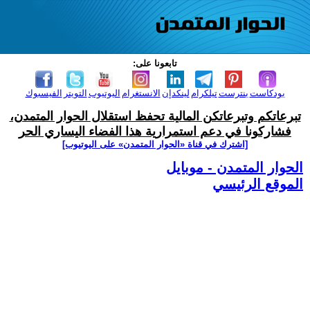
تابعونا على:
بودكاست
بنترست
تيلكرام
لينكدإن
الانستغرام
اليوتيوب
التويتر
الفيسبوك
تبرعاتكم وتبرعاتكن المالية تحفظ استقلال الحوار المتمدن،
فشاركونا في دعم استمرارية هذا الفضاء اليساري الحر
[اشترك في قناة ‫«الحوار المتمدن» على اليوتيوب]
الحوار المتمدن - موبايل
الموقع الرئيسي