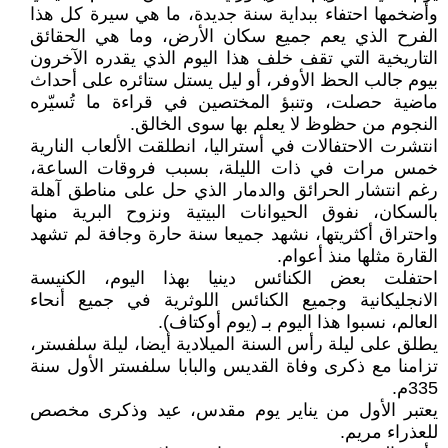
وأضخمها احتفاء ببداية سنة جديدة، ما هي سيرة كل هذا
الفرح الذي يعم جميع سكان الأرض، وما هي الحقائق
التاريخية التي تقف خلف هذا اليوم الذي يقدره الآخرون
بيوم جالب الحظ الأوفر، أو ليل يستل ستائره على أحداث
ماضية حصلت، وتنبؤ المختصين في قراءة ما تُسيّره
النجوم من حظوظ لا يعلم بها سوى الخالق.
انتشرت الاحتفالات في أستراليا، انطلقت الألعاب النارية
خمس مرات في ذات الليلة، بسبب فروقات الساعة،
رغم انتشار الحرائق والدمار الذي حل على مناطق آهلة
بالسكان، نفوق الحيوانات البيتية ونزوح البرية منها
واحتراق أكثريتها، نشهد جميعا سنة حارة وجافة لم تشهد
القارة مثلها منذ أعوام.
احتفلت بعض الكنائس دينيا بهذا اليوم، الكنيسة
الانجليكانية وجميع الكنائس اللوثرية في جميع أنحاء
العالم، نسبوا هذا اليوم بـ (يوم أوكتاف).
يطلق على ليلة رأس السنة الميلادية أيضا، ليلة سلفستر،
تزامنا مع ذكرى وفاة القديس والبابا سلفستر الأول سنة
335م.
يعتبر الأول من يناير يوم مقدس، عيد وذكرى مخصص
للعذراء مريم.