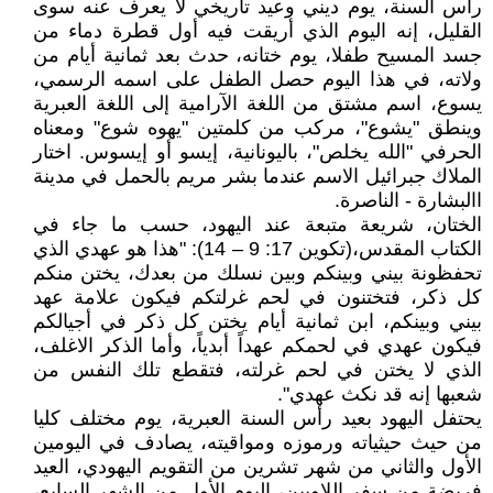
رأس السنة، يوم ديني وعيد تاريخي لا يعرف عنه سوى
القليل، إنه اليوم الذي أريقت فيه أول قطرة دماء من
جسد المسيح طفلا، يوم ختانه، حدث بعد ثمانية أيام من
ولاته، في هذا اليوم حصل الطفل على اسمه الرسمي،
يسوع، اسم مشتق من اللغة الآرامية إلى اللغة العبرية
وينطق "يشوع"، مركب من كلمتين "يهوه شوع" ومعناه
الحرفي "الله يخلص"، باليونانية، إيسو أو إيسوس. اختار
الملاك جبرائيل الاسم عندما بشر مريم بالحمل في مدينة
االبشارة - الناصرة.
الختان، شريعة متبعة عند اليهود، حسب ما جاء في
الكتاب المقدس،(تكوين 17: 9 – 14): "هذا هو عهدي الذي
تحفظونة بيني وبينكم وبين نسلك من بعدك، يختن منكم
كل ذكر، فتختنون في لحم غرلتكم فيكون علامة عهد
بيني وبينكم، ابن ثمانية أيام يختن كل ذكر في أجيالكم
فيكون عهدي في لحمكم عهداً أبدياً، وأما الذكر الاغلف،
الذي لا يختن في لحم غرلته، فتقطع تلك النفس من
شعبها إنه قد نكث عهدي".
يحتفل اليهود بعيد رأس السنة العبرية، يوم مختلف كليا
من حيث حيثياته ورموزه ومواقيته، يصادف في اليومين
الأول والثاني من شهر تشرين من التقويم اليهودي، العيد
فريضة من سفر اللاويين، اليوم الأول من الشهر السابع،