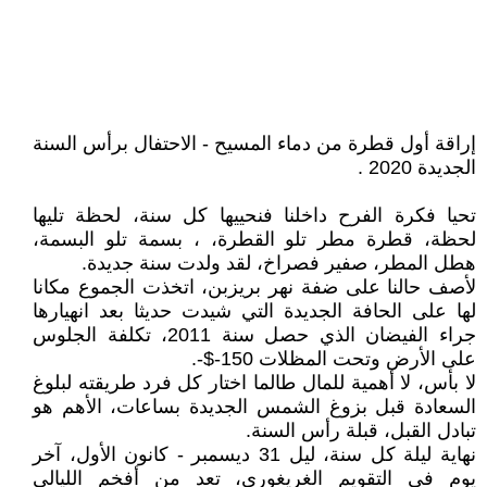
إراقة أول قطرة من دماء المسيح - الاحتفال برأس السنة
الجديدة 2020 .
تحيا فكرة الفرح داخلنا فنحييها كل سنة، لحظة تليها
لحظة، قطرة مطر تلو القطرة، ، بسمة تلو البسمة،
هطل المطر، صفير فصراخ، لقد ولدت سنة جديدة.
لأصف حالنا على ضفة نهر بريزبن، اتخذت الجموع مكانا
لها على الحافة الجديدة التي شيدت حديثا بعد انهيارها
جراء الفيضان الذي حصل سنة 2011، تكلفة الجلوس
على الأرض وتحت المظلات 150-$-.
لا بأس، لا أهمية للمال طالما اختار كل فرد طريقته لبلوغ
السعادة قبل بزوغ الشمس الجديدة بساعات، الأهم هو
تبادل القبل، قبلة رأس السنة.
نهاية ليلة كل سنة، ليل 31 ديسمبر - كانون الأول، آخر
يوم في التقويم الغريغوري، تعد من أفخم الليالي