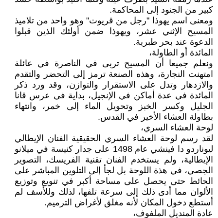
كبير من الجنود إلى المحاكمة.
ومعنى اسم يهوذا "رجل من قريوت" وهو واحد من تلاميذ
المسيح الإثني عشر، ويهوذا ضمن أولئك الذين قبلوا
الدعوة عند بحر طبرية.
المائدة أو الطاولة،
ونعلم جميعا أن المسيح تربى في الناصرة في عائلة
امتهنت النجارة، وهذه الصنعة ترمز إلى التحضر والتقدم
والازدهار وتدل على الاستقرار والتوازن، وقد ورد ذكر
المائدة في عدة أماكن في الإنجيل، بداية في عرس قانا
الجليل وكسر الخبز وتحويل الماء إلى خمر، وانتهاء
بطاولة العشاء الأخير في القدس.
لوحة العشاء السري،
لقد رسم لوحة العشاء السري الحقيقية الفنان الإيطالي
ليوناردو دا فينشي عام 1498 على جدار كنيسة في ميلانو
الإيطالية، ولم يستخدم الفنان تقنية الفريسك، التصوير
الجصي، في هذة اللوحة بل لجأ إلى التلوين المباشر على
الحائط حتى يحصل على مساحة أكبر في تنويع وتوزيع
الألوان مما أدى ذلك إلى سرعة تلفها، لذلك وللأسف لم
أستطع دخول المكان لأنه مغلق لأغراض الترميم.
عادة المنديل الملفوف،