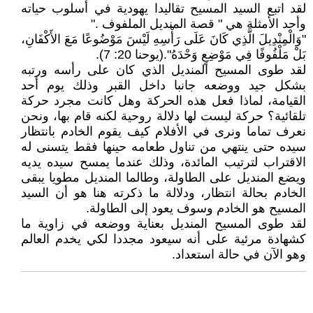
لقد اتبع السيد المسيح تقاليدا يهودية في أسلوب حياته
وأحد الأمثلة هي " قصة المنديل الملفوف ."
"وَالْمِنْدِيلَ الَّذِي كَانَ عَلَى رَأْسِهِ لَيْسَ مَوْضُوعًا مَعَ الأَكْفَانِ،
بَلْ مَلْفُوفًا فِي مَوْضِعٍ وَحْدَهُ".(يوحنا 20: 7).
لقد طوى المسيح المنديل الذي كان على رأسه ورتبه
بشكل جيد ووضعه جانبا داخل القبر وذلك يوم أحد
القيامة، لماذا فعل هذه الحركة وهل كانت مجرد حركة
تلقائية؟ حركة ليست لها دلالة روحية لكنه قام بها، ونحن
نعرف تماما ونرى في الأفلام كيف يقوم الخادم بانتظار
سيده حتى ينتهي من تناول طعامه حينها فقط يتسنى له
الاقتراب لترتيب المائدة، وذلك عندما يمسح سيده يديه
ويضع المنديل على الطاولة، وطالما المنديل مطويا يبقى
الخادم بحالة انتظار، ودلالة ما ذكرته هنا هو أن السيد
المسيح هو الخادم وسوف يعود إلى الطاولة.
لقد طوى المسيح المنديل بعناية ووضعه في زاوية ما
كشهادة مرئية على أنه سيعود مجددا لكي يخدم العالم
وهو الآن في حالة استعداد.