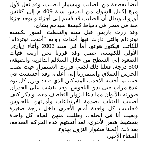
أيضا بقطعة من الصليب ومسمار الصلب، وقد نقل لأول
مرة إكليل الشوك من القدس سنة 409 م إلى كنائس
أوروبا، ويقال أن الصليب قد قسم إلى أجزاء و يوجد جزءا
منة فى مصر فى دمياط كنيسة سيدهم بشاى.
وقد زرت باريس قبل سنة والتقطت الصور لكنيسة
نوتردام والتي دارت فيها أحداث رواية "أحدب نوتردام"
للكاتب فيكتور هوغو، أما في سنة 2003 وأثناء زيارتي
الأولى للكنيسة، حصل وقد قررنا نحن أربعة فتيات
الصعود إلى السطح من خلال السلالم الدائرية والضيقة،
500 درجة، فعلنا ذلك لكنني قررت الاستمرار حيث نصب
الجرس العملاق واستمررنا إلى أعلى، وقد أحسست في
حينه بما أحسه الأحدب المسكين الذي صعد ونزل كل يوم
عدة مرات حتى يدق الناقوس، وقد نقشت على الجدران
صورته بالألوان مما دعا الزوار التعاطف معه، وأذكر كيف
أصيبت الفتيات بصدمة الارتفاعات وأمرتهن بالجلوس
فجلست كل واحدة أمام الأخرى داخل درجة صغيرة
وبقيت أنا في الخلف، وطلبت منهن القيام كل واحدة
بتمشيط شعر الأخرى، لقد أنستهم هذه الحركة الصدمة،
بعد ذلك أكملنا مشوار النزول بهدوء.
العشاء الأخير،