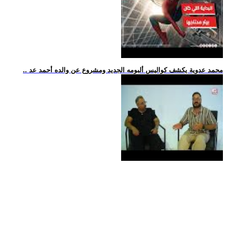
.. محمد عدوية يكشف كواليس ألبومه الجديد ومشروع عن والده أحمد عد