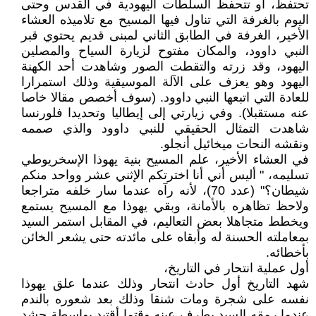
تحتفظ، أو تتحفظ السلطات اليهودية في القدس وحتى
اليوم بالغرفة التي تناول فيها المسيح مع تلاميذه العشاء
الأخير، الغرفة في الطابق الثاني لمبنى قديم يحتوي قبر
النبي داوود، والمكان مفتوح لزيارة السياح والمصلين
اليهود، وقد زرته والتقطت الصور وشاهدت أحد الكهنة
اليهود وهو يعزف على الآلة الموسيقية وذلك استمرارا
للعادة التي اتبعها النبي داوود. (سوف أخصص مقالا خاصا
عنه مستقبلا). وفي زيارتي إلى إيطاليا وتحديدا فلورنسا
شاهدت التمثال الحقيقي للنبي داوود والذي صممه
ونقشه النحات ميخائيل أنجلو.
في العشاء الأخير، علم المسيح بنية يهوذا الإسخريوطي
تسليمه، " أليس أني أنا اخترتكم الإثني عشر وواحد منكم
شيطان؟" (عدد 70)، لأنه رآه عندما سار خلفه متراجعا
ولاحظ تظاهره بالأمانة، وبقي يهوذا مع المسيح يستمع
ويخطط متجاهلا بعض التعاليم، في المقابل استمر السيد
بمعاملته الحسنة له وأبقاه على مائدته حتى يشعر الخائن
بأخطائه.
أول عملية انتحار في التاريخ،
شهد التاريخ أول حادث انتحار وذلك عندما علق يهوذا
نفسه على شجرة ومات شنقا وذلك بعد شعوره بالندم
عندما رمقه السيد بطرف عينه وقتما أقتيد بواسطة حشد