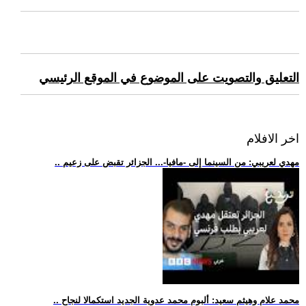
التعليق والتصويت على الموضوع في الموقع الرئيسي
اخر الافلام
.. مهدي لعريبي: من السينما إلى -مافيا-... الجزائر تقبض على زعيم
.. محمد علام وهيثم سعيد: ألبوم محمد عدوية الجديد استكمالا لنجاح