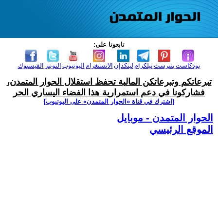
تابعونا على:
بودكاست
بنترست
تيلكرام
لينكدإن
الانستغرام
اليوتيوب
التويتر
الفيسبوك
تبرعاتكم وتبرعاتكن المالية تحفظ استقلال الحوار المتمدن،
فشاركونا في دعم استمرارية هذا الفضاء اليساري الحر
[اشترك في قناة ‫«الحوار المتمدن» على اليوتيوب]
الحوار المتمدن - موبايل
الموقع الرئيسي