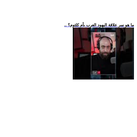
.. ما هو سر علاقة اليهود العرب بأم كلثوم؟