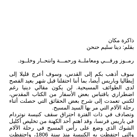
ذاكرة مكان
بقلم: دينا سليم حنحن
رمــوز ورقـــي ومعاملــة ورحمـــة وانتحــار وخلــود.
سوف أذهب بكم إلى القدس، وسوف أعرج قليلا إلى
إيطاليا وباريس أيضا، بما أننا احتفلنا قبل شهر بعيد الفصح
لدى الطوائف المسيحية. لن يكون مقالي دينيا رغم
اضطراري باقتباس بعض الأسفار من الكتاب المقدس،
لكنني تعمدت إلى شرح بعض الحقائق التي حصلت أثناء
رحلة الآلام التي مر بها السيد المسيح.
وتصادف في ذات الفترة احتراق سقف كنيسة نوتردام
في باريس فرنسا، وقد اهتم أحد الكهنة من تخليص أكليل
الشوك الذي وضع على رأس المسيح في رحلة الآلام
والتي احتفظت به الكنيسة منذ سنة 1806، واحتفظت