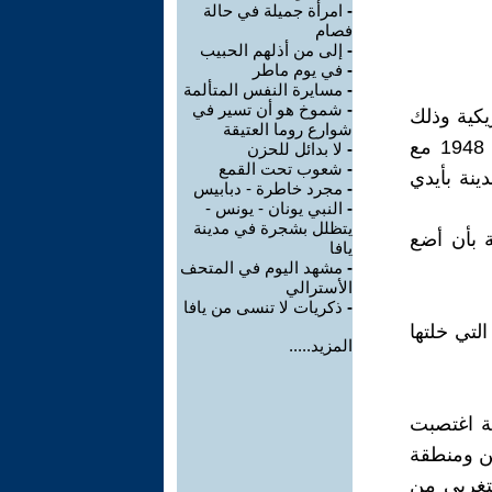
-
امرأة جميلة في حالة
فصام
-
إلى من أذلهم الحبيب
-
في يوم ماطر
-
مسايرة النفس المتألمة
-
شموخ هو أن تسير في
يكية وذلك
شوارع روما العتيقة
سنة 1956، وقد خرج من الوطن في الثالث عشر من شهر تموز سنة 1948 مع
-
لا بدائل للحزن
-
شعوب تحت القمع
ينة بأيدي
-
مجرد خاطرة - دبابيس
-
النبي يونان - يونس -
يتظلل بشجرة في مدينة
ت الصدف كفيلة بأن أضع
يافا
-
مشهد اليوم في المتحف
الأسترالي
-
ذكريات لا تنسى من يافا
التي خلتها
المزيد.....
نة اغتصبت
طن ومنطقة
ستغربي من