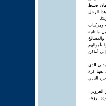
يمان ضبيط
ذا الرجل
كا.
 ومركبات
 والثانية
والمسالخ
 بأموالهم
 إلى أماكن
يدلي الذي
لعبنا كرة
ره النادي
 العزوني،
دة، رزق،