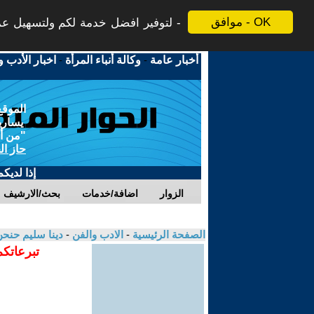
موافق - OK
لتوفير افضل خدمة لكم ولتسهيل عملي
أخبار عامة
-
وكالة أنباء المرأة
-
اخبار الأدب و
الموقع
يسارية
"من أج
حاز ال
إذا لديك
الزوار
اضافة/خدمات
بحث/الارشيف
الصفحة الرئيسية
-
الادب والفن
-
دينا سليم حنح
تبرعاتكم