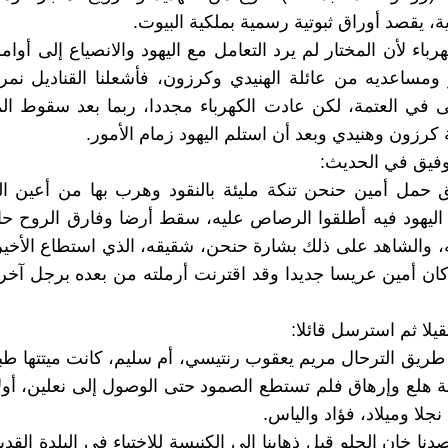
ة، يقصد أوراق ثبوتية رسمية بملكية البيوت.
باء لأن المختار لم يرد التعامل مع اليهود والانصياع إلى أوا
ى في العتمة، لكن عادت الكهرباء مجددا، ربما بعد سقوط الم
 كرزون وهنيدي وبعد أن استلم اليهود زمام الأمور.
فيق في الحديث:
حمل أمين حنحن تنكة مليئة بالنقود وهرب بها من أعين الي
اليهود فيه أطلقوا الرصاص عليه، سقط أرضا وفارق الروح حال
ه، والشاهد على ذلك بشارة حنحن، شقيقه، الذي استطاع الأخي
كان أمين عريسا جديدا وقد اقترنت أرملته من بعده برجل آخر
يلا ثم استرسل قائلا:
ريق الترحال مريم يعقوب رنتيسي، أم سليم، كانت ميتتها طبيع
ة هلع وإرهاق فلم تستطع الصمود حتى الوصول إلى نعلين، أولا
جلا وميلاد، فؤاد والياس.
صدنا خان الحلو قبل ذهابنا إلى الكنيسة للإختباء في البلدة القدي