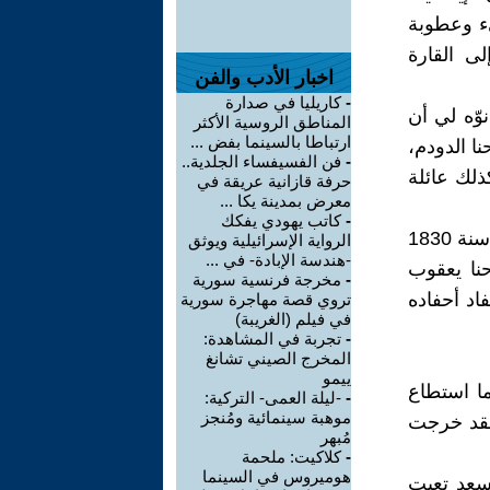
موانيء وعطوبة
ى القارة
اخبار الأدب والفن
-
كاريليا في صدارة
وّه لي أن
المناطق الروسية الأكثر
ارتباطا بالسينما بفض ...
ا الدودم،
-
فن الفسيفساء الجلدية..
191 من رام الله، كذلك عائلة
حرفة قازانية عريقة في
معرض بمدينة يكا ...
-
كاتب يهودي يفكك
لقد دسّ توفيق السمّ في عقلي عندما أخبرني أن عائلة حنحن وصلت اللد سنة 1830
الرواية الإسرائيلية ويوثق
-هندسة الإبادة- في ...
حنا يعقوب
-
مخرجة فرنسية سورية
اد أحفاده
تروي قصة مهاجرة سورية
في فيلم (الغريبة)
-
تجربة في المشاهدة:
المخرج الصيني تشانغ
ييمو
ا استطاع
-
-ليلة العمى- التركية:
موهبة سينمائية ومُنجز
 فقد خرجت
مُبهر
-
كلاكيت: ملحمة
هوميروس في السينما
سعد تعبت