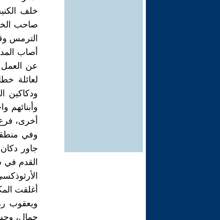
خلف الكنيس
صاحب الخا
الترمس وقد
أصاب المدي
عن العمل و
لعائلة خط
ودكاكين ال
وأبنائهم وا
أخرى، فرع
وفي منطقة 
جاور دكان 
القدم في س
الأرثوذكسي
أغلقت المك
ويعقوب رز
جمال، وحسام