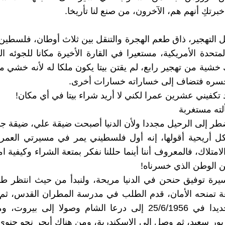
برتكِ أنهم هم، الآخرون، من صنع لنا تأريخا.
 التهجير، ذاق طعم الهجرة والتنقل بين ثلاث أوطان، فلسطين 
لمتحدة الأمريكية، مستعيرا في القارة الأخيرة مكانا للجوئه ال
 خشية من تهجير رابع، لم يقتن بيتا يكون ملكا له لأنه خشي م
يخسره فتضاف إلى خساراته خسارات أخرى.
 تكفيني عشرين عمرا لكني لا أريد شراء بيتا في أي مكان!
لته مستغربة
ضطر إلى الرحيل مجددا ولأن الدنيا أصبحت ضيقة علي، ضيقة جد
 أريحية أقولها، إنه أول فلسطيني يمر في مسيرتي العمرية
متلاك، فالمعروف أننا أينما حللنا نفكر بمتعة الشراء وكيفية ا
 الوطن الذي خسرناه!
رة توفيق حنحن في الدنيا مريحة، ولنبدأ من حيث انتظر طل
ة تمنحه الأمان، قدم الطلب في مدرسة المطران القدس، ثم 
الأردن وتحديدا في 25/6/1956 إلى درعا الشام وصولا إلى بير
بور سعيد، ثم وصل إلى الاسكندرية، ومن هناك أبحر نحو جنوى ا