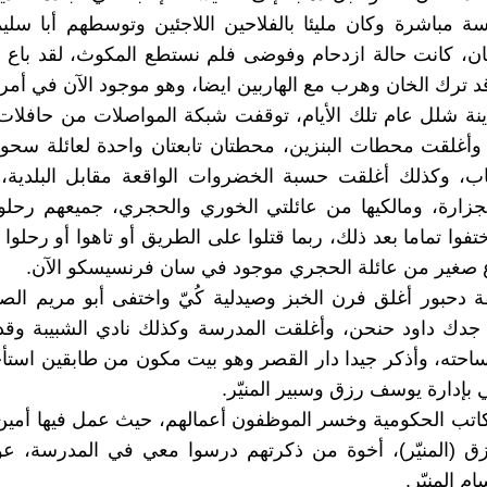
ة مباشرة وكان مليئا بالفلاحين اللاجئين وتوسطهم أبا سل
ن، كانت حالة ازدحام وفوضى فلم نستطع المكوث، لقد باع ه
 ترك الخان وهرب مع الهاربين ايضا، وهو موجود الآن في أمري
نة شلل عام تلك الأيام، توقفت شبكة المواصلات من حافلات
أغلقت محطات البنزين، محطتان تابعتان واحدة لعائلة سحويل
اب، وكذلك أغلقت حسبة الخضروات الواقعة مقابل البلدية، 
جزارة، ومالكيها من عائلتي الخوري والحجري، جميعهم رحلوا
ختفوا تماما بعد ذلك، ربما قتلوا على الطريق أو تاهوا أو رحلوا
 صغير من عائلة الحجري موجود في سان فرنسيسكو الآن.
دحبور أغلق فرن الخبز وصيدلية كُيّ واختفى أبو مريم الص
جدك داود حنحن، وأغلقت المدرسة وكذلك نادي الشبيبة وقد 
احته، وأذكر جيدا دار القصر وهو بيت مكون من طابقين استأج
 بإدارة يوسف رزق وسبير المنيّر.
اتب الحكومية وخسر الموظفون أعمالهم، حيث عمل فيها أمين
ق (المنيّر)، أخوة من ذكرتهم درسوا معي في المدرسة، عو
 المنيّر.