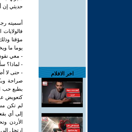
حديثي إن أخ
أسميته رجل
فالولايات ا
مؤقتا وذلك
يوما ما و
- معي نقود
- لماذا؟ سأ
- حتى لا أ
اخر الافلام
صراحة وبكل
بطبع حب الا
كتعويض عن
لم تكن مسي
إلى أي بقع
ارتحل إلى 