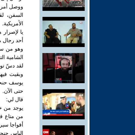
السفن، لقد
الأمريكية.
يا لإصرار 
أحد رجال م
الشامية التي 
وبقيت فيها
يوسف حنحن،
حتى الآن.
قال لي:
يوجد من خ
من متاع في 
أفواجا سيرا
الياس حنح