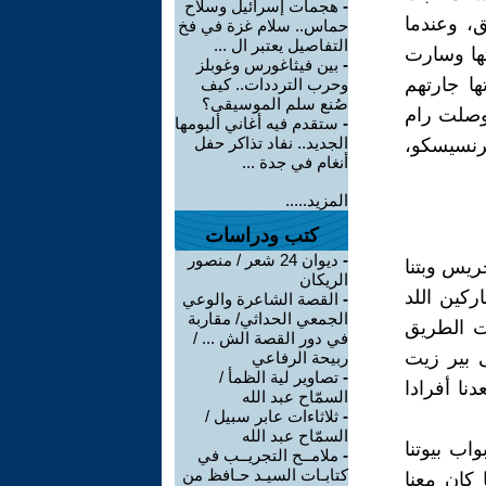
-
هجمات إسرائيل وسلاح
، وعندما
حماس.. سلام غزة في فخ
التفاصيل يعتبر ال ...
ها وسارت
-
بين فيثاغورس وغوبلز
ا جارتهم
وحرب الترددات.. كيف
صُنع سلم الموسيقى؟
وصلت رام
-
ستقدم فيه أغاني ألبومها
الجديد.. نفاد تذاكر حفل
فرنسيسكو،
أنغام في جدة ...
المزيد.....
كتب ودراسات
-
ديوان 24 شعر / منصور
 جريس وبتنا
الريكان
ركين اللد
-
القصة الشاعرة والوعي
الجمعي الحداثي/ مقاربة
نت الطريق
في دور القصة الش ... /
 بير زيت
ربيحة الرفاعي
-
تصاوير لية الظمأ /
نا أفرادا
السمّاح عبد الله
-
ثلاثاءات عابر سبيل /
السمّاح عبد الله
اب بيوتنا
-
ملامــح التجريــب في
كتابـات السيـد حـافظ من
 كان معنا