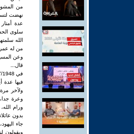
من المشوا
نهضت لتسي
عدة أمتار
سلوى الحشو
الله سلمته
من له عمر 
وعن المسير
قال...
فيها عدة أ
ولآخر مرة،
وعرة جدا،
ورام الله،
بدون عائلات
جاء اليهود،
ويقولون لنا