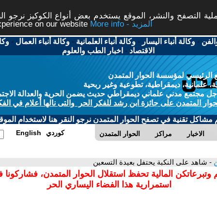
ة التصفح والنشر، الموقع يستخدم بعض أنواع الكوكيز نرجو النق
More info - المزيد
experience on our website
الفن
-
وكالة أنباء اليسار
-
وكالة أنباء العلمانية
-
وكالة أنباء العمال
-
وكا
الاقتصاد
-
اخبار الطب والعلوم
 الرئيسي لمؤسسة الحوار المتمدن
، علمانية، ديمقراطية، تطوعية وغير ربحية
ل مجتمع مدني علماني ديمقراطي حديث يضمن الحرية والعدالة الاجتم
حوار المتمدن على جائزة ابن رشد للفكر الحر والتى نالها أعلام في الفك
م مشاكل تقنية في تصفح الحوار المتمدن نرجو النقر هنا لاستخدام الموقع
كوردي
English
الاخبار
مراكز
الحوار المتمدن
ن
- شاهد على النكبة يحتفل بعيدة التسعين
 وتبرعاتكن المالية تحفظ استقلال الحوار المتمدن، فشاركونا 
استمرارية هذا الفضاء اليساري الحر