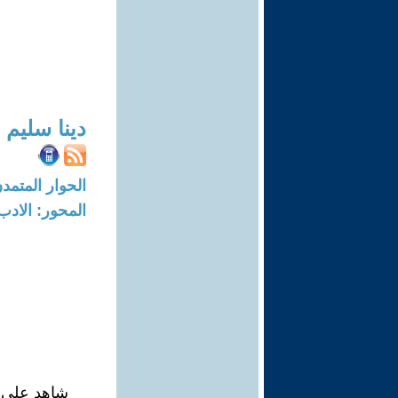
دينا سليم
الحوار المتمدن-العدد: 6155 - 19
المحور: الادب
شاهد على ا