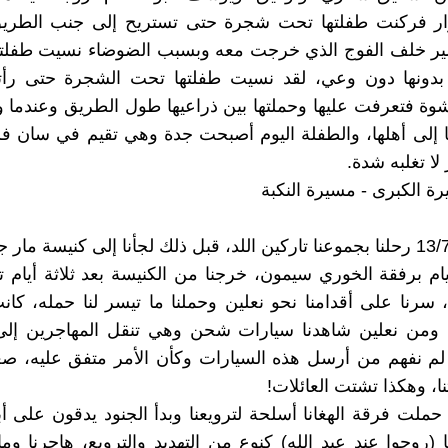
ر فركنت طفلتها تحت شجرة حتى تستريح إلى جنب الطريق
ر خلف الفوج الذي خرجت معه وبسبب الضوضاء نسيت طفلت
 بدونها دون وعي، لقد نسيت طفلتها تحت الشجرة حتى رأته
ة فتعرفت عليها وحملتها بين ذراعيها طول الطريق وعندما 
ا إلى أهلها، والطفلة اليوم أصبحت جدة وهي تقيم في سان 
لا تغلبه شدة.
ة الكبرى - مسيرة النكبة
في 13/7/1948 رحلنا بجموعنا تاركين اللد، قبل ذلك لجأنا إلى كنيسة مار
يام برفقة الخوري سيمون، خرجنا من الكنيسة بعد ثلاثة أيام تا
 سرنا على أقدامنا نحو نعلين وحملنا ما تيسر لنا حمله، كا
 ومن نعلين شاهدنا سيارات شحن وهي تنقل المهاجرين إلى
 لم نفهم من أرسل هذه السيارات وكأن الأمر متفق عليه، صعد
نا، وهكذا تشتت العائلات!
 حملت فرقة الهغانا أسلحة لترويعنا وبدأ الجنود يدقون على أبو
 (روحوا عند عبد الله) كنوع من التهديد والترويع، هاجرنا وما