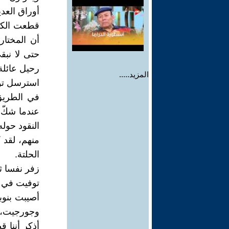
أوراق العدي
قطعت الكهر
حتى لا نبق
رحيل عائلة
المزيد.....
استرسل تو
في الطريق 
عندما شكّ 
النقود حول
منهم، لقد 
الحلتة.
زفر نفسا ثق
توفيت في ط
أصيبت بنوب
وجورجيت، ن
أذكر أننا ق