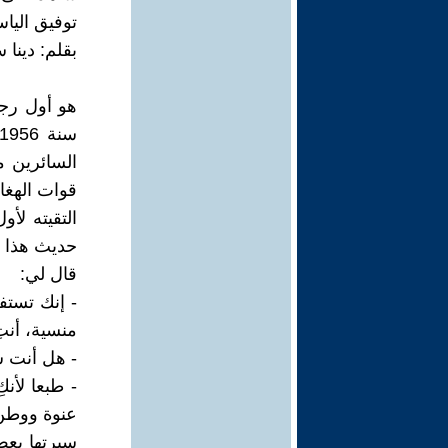
توفيق الي
بقلم: دينا
هو أول رجل
السائرين م
قوات الهغان
حديث هذا ا
قال لي:
- إنك تستفز
منسية، أنت
- هل أنت س
- طبعا لأن
عنوة ووطن 
سيرتها بعض