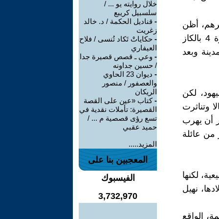
خلال روايته يو ... /
سلسبيل كريبع
-
قناديل الحكمة / د. خالد
مرهم، أظن
زغريت
أن المختار ومساعديه من عائلة الهنيدي وكرزون، فأشعلنا القناديل نمرة 4 بالكاز
-
حكاياتْ تَكاد تُنسى / فلاح
العيفاري
دينة وبعد
-
وعي ـ قصص قصيرة جدا
/ حسين جداونه
-
ديوان 23 الحاوي
والعصفور / منصور
الريكان
هود، لكن
-
كتاب «عين على القصة
ا وتناثرت
القصيرة: تأملات نقدية في
تسع رؤى قصصية م ... /
ر أن يهرب
حميد عقبي
 من عائلة
المزيد.....
المعجبين بنا على
ية، لكنها
الفيسبوك
دها، نهيل
3,732,970
مة، الواقع