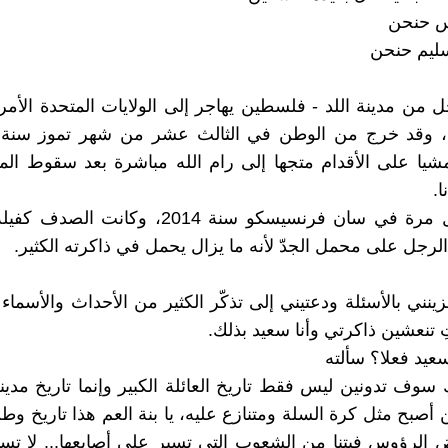
اس حنحن
 سليم حنحن
 من مدينة اللد - فلسطين يهاجر إلى الولايات المتحدة الأمر
شيا على الأقدام متجها إلى رام الله مباشرة بعد سقوط المد
ا.
التقيته لأول مرة في سان فرنسيسكو سنة 2014، وكان
لرجل على محمل الجدّ لأنه ما يزال يحمل في ذاكرته الكثير.
ينني بالأسئلة ودعتيني إلى تذكّر الكثير من الأحداث والأسماء 
ِ تنعشين ذاكرتي وأنا سعيد بذلك.
عيد فعلا؟ سألته
كِ سوف تدونين ليس فقط تاريخ العائلة الكبير وإنما تاريخ مدي
أصبح مثل كرة السلة ومتنازع عليه، يا بنة العم هذا تاريخ و
 الرؤوس فبتنا من الشعوب التي تسير على أصابعها... لا ت