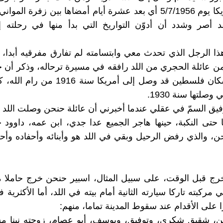
ووصل أمريكا يوم 5/7/1956 أي بعد عشرة أيام أمضاها بين زفرة ال
 أصر وشدد أن أدوّن التواريخ التي بدأ منها في رحلته إل
هذا الرجل الذي تحدث معي وابتسامته لم تفارق مفرقيه أبدا، ن
ن عائلة الحجري من اللد رافقه في مسيرة ترحاله، وذكر أن حن
وهو من سكان فلسطين قد وصل إلى أمريكا سنة 6
وصلتها سنة 1930.
 حتى النكبة، حينها هاجر الجميع عدا جدي، ابن عمه، داوود 
 والذي رفض الرحيل وبقي في اللد هو وأبنائه وأحفاده وأحف
رج قبل الوقت، على سبيل المثال، اسبير حنحن خرج حاملا م
مركبته تاركا سيارته الثانية أمام بيته في اللد، أما الأكثرية
 على الأقدام عند سقوط المدينة تماما، منهم:
ن، شقيق شكري، وتوفيق، ويوسف، أبو عصام، زوجته نينا م