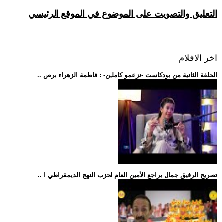
التعليق والتصويت على الموضوع في الموقع الرئيسي
اخر الافلام
.. الحلقة الثانية من بودكاست -نزعمو كاملين- : فاطمة الزهراء برص
.. تصريح الرفيق جمال براجع الأمين العام لحزب النهج الديمقراطي ا