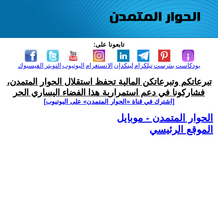
تابعونا على:
بودكاست
بنترست
تيلكرام
لينكدإن
الانستغرام
اليوتيوب
التويتر
الفيسبوك
تبرعاتكم وتبرعاتكن المالية تحفظ استقلال الحوار المتمدن،
فشاركونا في دعم استمرارية هذا الفضاء اليساري الحر
[اشترك في قناة ‫«الحوار المتمدن» على اليوتيوب]
الحوار المتمدن - موبايل
الموقع الرئيسي