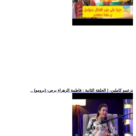
.. (برومو) -نزعمو كاملين- | الحلقة الثانية : فاطمة الزهراء برص