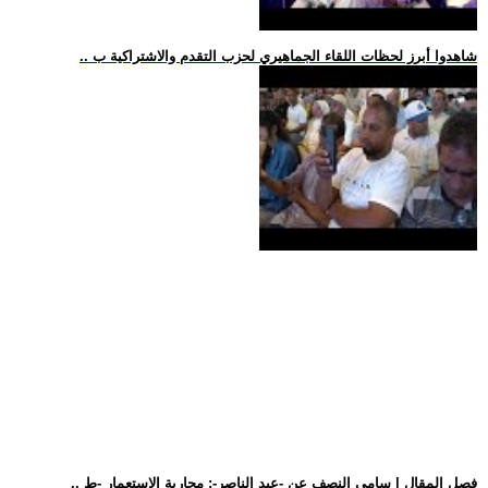
.. شاهدوا أبرز لحظات اللقاء الجماهيري لحزب التقدم والاشتراكية ب
.. فصل المقال | سامي النصف عن -عبد الناصر-: محاربة الاستعمار -ط