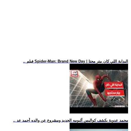
.. فيلم Spider-Man: Brand New Day | البداية اللي كان بيتر محتا
.. محمد عدوية يكشف كواليس ألبومه الجديد ومشروع عن والده أحمد عد