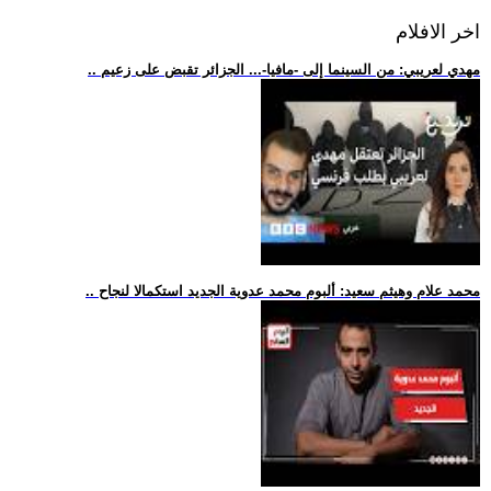
اخر الافلام
.. مهدي لعريبي: من السينما إلى -مافيا-... الجزائر تقبض على زعيم
.. محمد علام وهيثم سعيد: ألبوم محمد عدوية الجديد استكمالا لنجاح