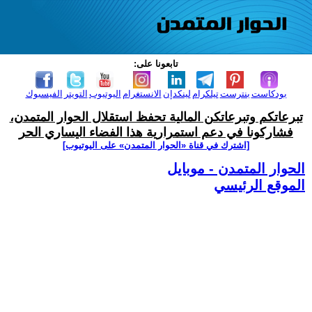
تابعونا على:
بودكاست
بنترست
تيلكرام
لينكدإن
الانستغرام
اليوتيوب
التويتر
الفيسبوك
تبرعاتكم وتبرعاتكن المالية تحفظ استقلال الحوار المتمدن،
فشاركونا في دعم استمرارية هذا الفضاء اليساري الحر
[اشترك في قناة ‫«الحوار المتمدن» على اليوتيوب]
الحوار المتمدن - موبايل
الموقع الرئيسي