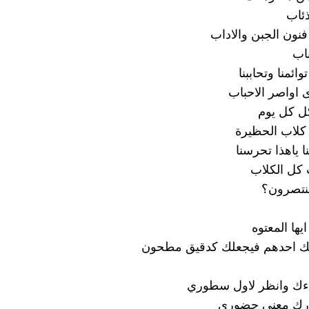
ئاب
نون الجبن والاداب
باب
وائمنا وتحاببنا
ى اواصر الاحباب
ل كل يوم
لاب الحظيرة
ا ياهذا تحرسنا
 كل الكلاب
منتصرون؟
ايها المعتوه
ليك احدهم فيجعلك كدقيق مطحون
اءك وانظر لاول سطوري
درك معنى حضوري