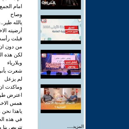
امام الجمع 
وصاح
يالله طير.
أرضيته الاخ
قبلت رأسه 
من دون ان 
لكن هذه ال
وبلارياء
شعرت بأني
لم يزعل
وماكدت ان أ
اعترض طريق
همس الاخر
ياهذا نحن ه
في هذه ال
المزيد.....
تتربص بنا 