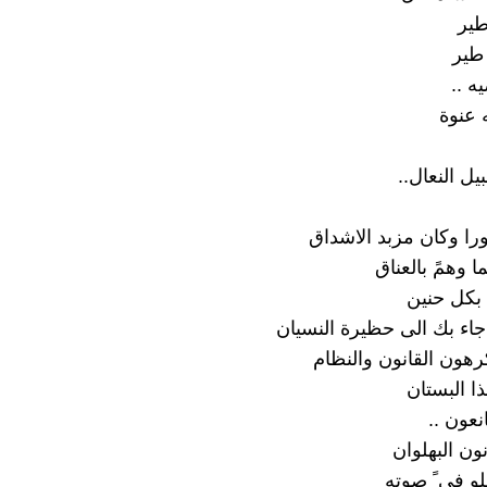
طير
طير
ه ..
 عنوة
يل النعال..
ورا وكان مزبد الاشداق
 وهمً بالعناق
بكل حنين
 جاء بك الى حظيرة النسيان
رهون القانون والنظام
ا البستان
نعون ..
ون البهلوان
لو في ً صوته