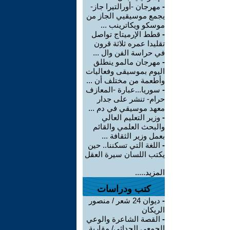
-
مهرجان -أورالتيرا جاز-
يجمع موسيقيي الجاز من
موسكو ويكاترينب ...
-
قطط الإرميتاج تواصل
تقليدا عمره ثلاثة قرون
في حراسة الفن وال ...
-
مهرجان مالمو ينطلق
اليوم بموسيقى وفعاليات
وأطعمة من مختلف أن ...
-
سوريا...عبارة -المعازف
حرام- تنشر على جدار
معهد موسيقي في دم ...
-
وزير التعليم العالي
والبحث العلمي والقائم
بعمل وزير الثقافة ...
-
اللغة التي تسكننا.. حين
يكتب اللسان سيرة العقل
المزيد.....
كتب ودراسات
-
ديوان 24 شعر / منصور
الريكان
-
القصة الشاعرة والوعي
الجمعي الحداثي/ مقاربة