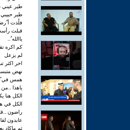
طير عيني 
طير حبيبي 
فلُذت أ ُرضي
قبلت رأسه
ياالله ُ..
كم اكره تقب
لم يزعل
اخر اكثر تن
نهض متبسما
همس في ً 
ياهذا ..من
الكل هنا يك
الكل في هذ
راضون ..قا
عابدون لقان
ثم ماكاد يع