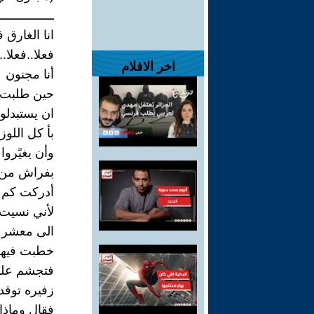
ــــــــــــــــ
انا الغارق 
فعلا..فعلا..
اخر الافلام
أنا مجنون
حين طلبت
ان يستبدلو
بأ كل اللوز
وأن يغيًر
بفراش من 
أدركت كم ا
لأني نسيت 
الى معشر ا
خطبت فيهم
فتجشم عليً
زفيره توقد 
فقال وماذا