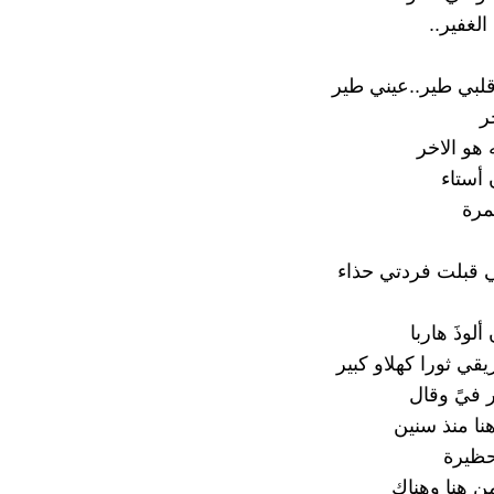
الغفير..
.قلبي طير..عيني طير
ر
هو الاخر
أستاء
مرة
 قبلت فردتي حذاء
لوذَ هاربا
ي ثورا كهلاو كبير
 فيً وقال
نا منذ سنين
حظيرة
من هنا وهناك