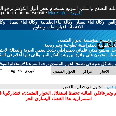
ة التصفح والنشر، الموقع يستخدم بعض أنواع الكوكيز نرجو النق
More info - المزيد
experience on our website
الفن
-
وكالة أنباء اليسار
-
وكالة أنباء العلمانية
-
وكالة أنباء العمال
-
وكا
الاقتصاد
-
اخبار الطب والعلوم
 الرئيسي لمؤسسة الحوار المتمدن
، علمانية، ديمقراطية، تطوعية وغير ربحية
ل مجتمع مدني علماني ديمقراطي حديث يضمن الحرية والعدالة الاجتم
حوار المتمدن على جائزة ابن رشد للفكر الحر والتى نالها أعلام في الفك
م مشاكل تقنية في تصفح الحوار المتمدن نرجو النقر هنا لاستخدام الموقع
كوردي
English
الاخبار
مراكز
الحوار المتمدن
مهندس
- مجنون في حظيرة الحمير
 وتبرعاتكن المالية تحفظ استقلال الحوار المتمدن، فشاركونا 
استمرارية هذا الفضاء اليساري الحر