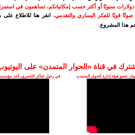
دعمكم بمبلغ 10 دولارات سنويًا أو أكثر حسب إمكانياتكم، تساهمون في استم
وتًا قويًا للفكر اليساري والتقدمي
،
انقر هنا للاطلاع على 
م هذا المشروع
.
شترك في قناة «الحوار المتمدن» على اليوتيوب
ز، عضو هيئة إدارة الحوار المتمدن
في رحيل شاكر الناصري، أحد مؤسسي 