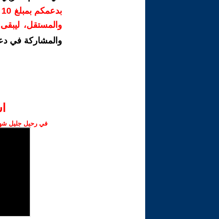
ب
والمستقل، ليبقى ص
والمشاركة في دع
ا‫
في رحيل جليل شهبا