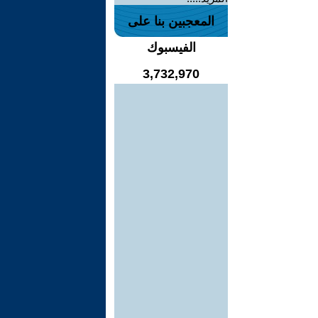
المعجبين بنا على
الفيسبوك
3,732,970