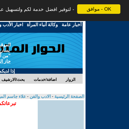
موافق - OK
لتوفير افضل خدمة لكم ولتسهيل عملي
أخبار عامة
-
وكالة أنباء المرأة
-
اخبار الأدب و
الموقع
يسارية
"من أج
حاز ال
إذا لديك
الزوار
اضافة/خدمات
بحث/الارشيف
الصفحة الرئيسية
-
الادب والفن
-
علاء جاسم ال
تبرعاتكم