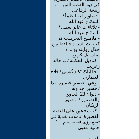
في دور القصة الش ... /
ربيحة الرفاعي
-
تصاوير لية الظمأ /
السمّاح عبد الله
-
ثلاثاءات عابر سبيل /
السمّاح عبد الله
-
ملامــح التجريــب في
كتابـات السيـد حـافظ من
خلال روايته يو ... /
سلسبيل كريبع
-
قناديل الحكمة / د. خالد
زغريت
-
حكاياتْ تَكاد تُنسى / فلاح
العيفاري
-
وعي ـ قصص قصيرة جدا
/ حسين جداونه
-
ديوان 23 الحاوي
والعصفور / منصور
الريكان
-
كتاب «عين على القصة
القصيرة: تأملات نقدية في
تسع رؤى قصصية م ... /
حميد عقبي
المزيد.....