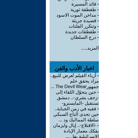
-
قائد المسيرة
-
طقطقة ثورية
-
مداخن الموت الاسود
-
قصيدة جريئة
-
وتتكرر الفلتات
-
طقطقات جديدة
-
درج السلطان
المزيد.....
اخبار الأدب والفن
-
أزياء الفيلم تُعرض للبيع..
مزاد يحقق حلم
جمهورThe Devil Wear ...
-
حين يتحوّل اللقاء إلى
-زحف بشري-.. دمشق
تستقبل -المايسترو-
-
فقيه في زمن الجباية..
حين تحدى التاج السبكي
سلطة المماليك ود ...
-
-الاقتلاع-.. إيال وايزمان
يفكك معمار الإبادة
الإسرائيلية بفل ...