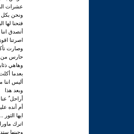
عشرات الذ
ونحن بكل ف
فتحنا لها ال
أتصدق اننا ت
اصرتنا اقو
وصارت تأك
حارس من ك
وهاهي ذئابن
بعدما أكلت
أليس اننا 
وبعد هذا
أراحل ٌ عنا 
أم أنده ع
ايها الثور ..
اترك ماور
وحينها ست