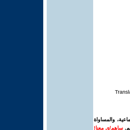
Transl
اعية، والمساواة
م.
ساهم/ي معنا!