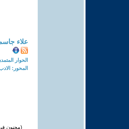
علاء جاسم
الحوار المتمدن-العدد: 4442 - 4
المحور: الادب
(مجنون في