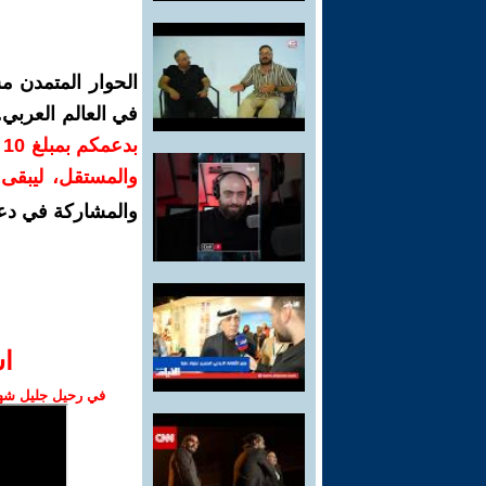
الحوار المتمدن م
في العالم العربي
ب
والمستقل، ليبقى ص
والمشاركة في دع
ا‫
في رحيل جليل شهبا