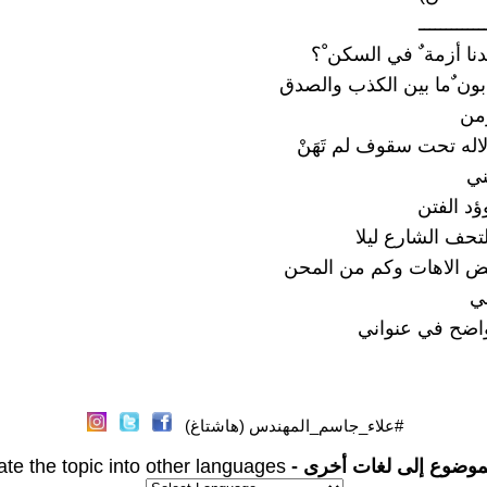
ــــــــــــ
نا أزمة ٌ في السكن ْ؟
ون ٌما بين الكذب والصدق
من
لاله تحت سقوف لم تَهَنْ
ني
ؤد الفتن
لتحف الشارع ليلا
بعض الاهات وكم من المحن
ني
ضح في عنواني
#علاء_جاسم_المهندس (هاشتاغ)
موضوع إلى لغات أخرى -
ate the topic into other languages