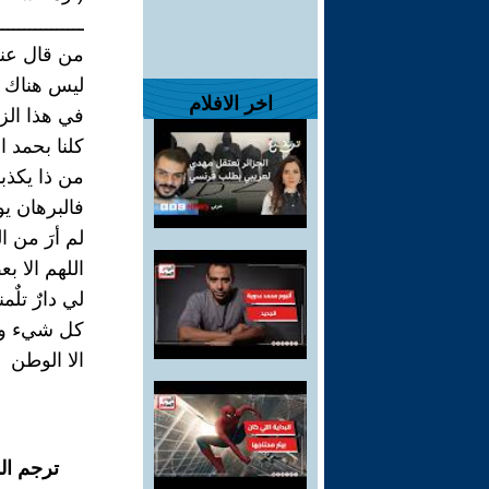
ــــــــــــــــ
من قال عند
ليس هناك ب
اخر الافلام
في هذا الز
كلنا بحمد ا
من ذا يكذب
فالبرهان يو
لم أرَ من ا
اللهم الا 
لي دارٌ تلٌم
كل شيء وا
الا الوطن
ترجم ال