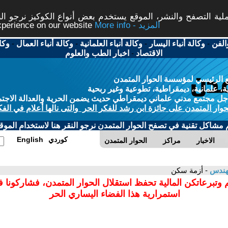
ة التصفح والنشر، الموقع يستخدم بعض أنواع الكوكيز نرجو النق
More info - المزيد
experience on our website
الفن
-
وكالة أنباء اليسار
-
وكالة أنباء العلمانية
-
وكالة أنباء العمال
-
وكا
الاقتصاد
-
اخبار الطب والعلوم
 الرئيسي لمؤسسة الحوار المتمدن
، علمانية، ديمقراطية، تطوعية وغير ربحية
ل مجتمع مدني علماني ديمقراطي حديث يضمن الحرية والعدالة الاجتم
حوار المتمدن على جائزة ابن رشد للفكر الحر والتى نالها أعلام في الفك
م مشاكل تقنية في تصفح الحوار المتمدن نرجو النقر هنا لاستخدام الموقع
كوردي
English
الاخبار
مراكز
الحوار المتمدن
مهندس
- أزمة سكن
 وتبرعاتكن المالية تحفظ استقلال الحوار المتمدن، فشاركونا 
استمرارية هذا الفضاء اليساري الحر