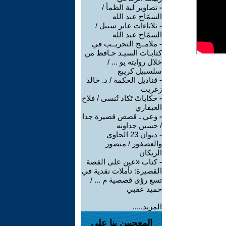
-
تصاوير لية الظمأ /
السمّاح عبد الله
-
ثلاثاءات عابر سبيل /
السمّاح عبد الله
-
ملامــح التجريــب في
كتابـات السيـد حـافظ من
خلال روايته يو ... /
سلسبيل كريبع
-
قناديل الحكمة / د. خالد
زغريت
-
حكاياتْ تَكاد تُنسى / فلاح
العيفاري
-
وعي ـ قصص قصيرة جدا
/ حسين جداونه
-
ديوان 23 الحاوي
والعصفور / منصور
الريكان
-
كتاب «عين على القصة
القصيرة: تأملات نقدية في
تسع رؤى قصصية م ... /
حميد عقبي
المزيد.....
المعجبين بنا على