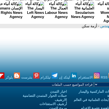
مهندس
- أزمة سكن
RSS
الانستغرام
لينكد إن
تيلكرام
بنترست
بلوكر
ث الماركسية واليسار
اخبار التمدن
ة
حملات الحوار المتمدن التضامنية
حاث العلمانية في العالم
الارشيف
أرشيف الاستفتاءات
اهضة عقوبة الاعدام
مروج التمدن