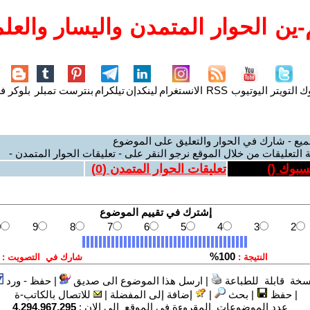
ين الحوار المتمدن واليسار والعلم
وك
التويتر
اليوتيوب
RSS
الانستغرام
لينكدإن
تيلكرام
بنترست
تمبلر
بلوكر
فل
ميع - شارك في الحوار والتعليق على الموضوع
 التعليقات من خلال الموقع نرجو النقر على - تعليقات الحوار المتمدن -
يسبوك (
)
تعليقات الحوار المتمدن (
0
)
سخة قابلة للطباعة
|
ارسل هذا الموضوع الى صديق
|
حفظ - ورد
|
حفظ
|
بحث
|
إضافة إلى المفضلة
|
للاتصال بالكاتب-ة
عدد الموضوعات المقروءة في الموقع الى الان :
4,294,967,295