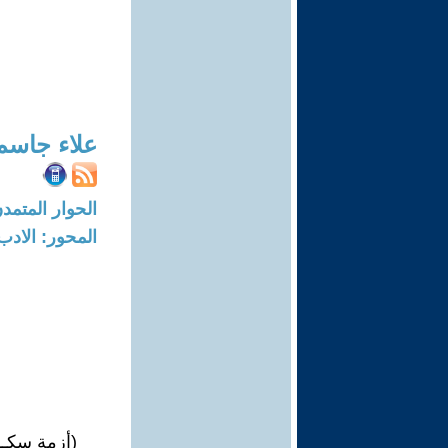
علاء جاسم
الحوار المتمدن-العدد: 4350 - 14
المحور: الادب
(أزمة سكـــ