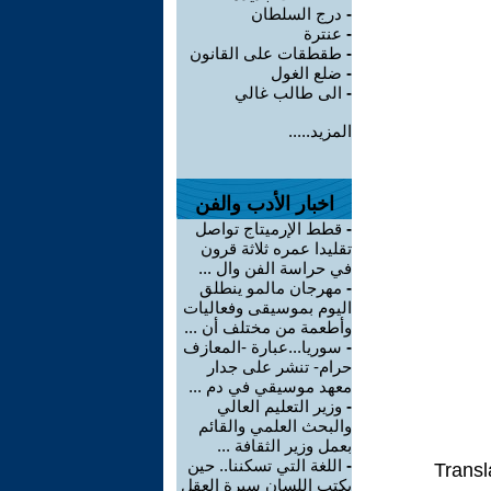
-
درج السلطان
-
عنترة
-
طقطقات على القانون
-
ضلع الغول
-
الى طالب غالي
المزيد.....
اخبار الأدب والفن
-
قطط الإرميتاج تواصل
تقليدا عمره ثلاثة قرون
في حراسة الفن وال ...
-
مهرجان مالمو ينطلق
اليوم بموسيقى وفعاليات
وأطعمة من مختلف أن ...
-
سوريا...عبارة -المعازف
حرام- تنشر على جدار
معهد موسيقي في دم ...
-
وزير التعليم العالي
والبحث العلمي والقائم
بعمل وزير الثقافة ...
-
اللغة التي تسكننا.. حين
Transl
يكتب اللسان سيرة العقل