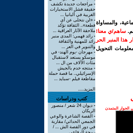
-
مراجعات جديدة تكشف
حقيقة فشل الاستخبارات
الغربية في ألبانيا ...
-
«لن نتخلى عن أي
اعية، والمساواة
قطعة».. الثقافة تؤكد
ملاحقة الآثار العراقية ...
م.
ساهم/ي معنا!
-
رائد فهمي: المدى منبر
رار هذا المنبر الحر
رائد للمهنية والثقافة
والتنوير في العر ...
معلومات التحويل
-
مهرجان -يوم الهند- في
موسكو يستعد لاستقبال
مئات الآلاف من ال ...
-
منتجه خدم بالجيش
الإسرائيلي.. ما قصة حملة
مقاطعة فيلم -سبايد ...
المزيد.....
كتب ودراسات
-
ديوان 24 شعر / منصور
الحوار المتمدن
الريكان
-
القصة الشاعرة والوعي
الجمعي الحداثي/ مقاربة
في دور القصة الش ... /
ربيحة الرفاعي