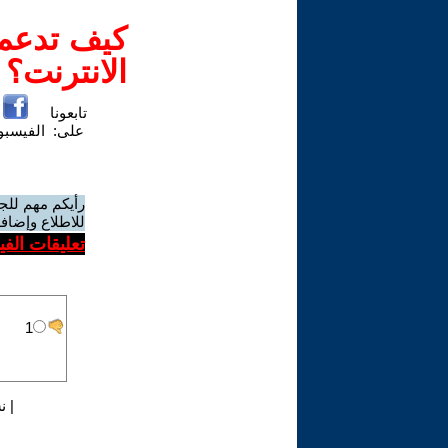
كيف تدعم-
الانترنت؟
تابعونا
على:
الفيسب
رأيكم مهم للج
للاطلاع وإضافة
تعليقات الف
|
ن