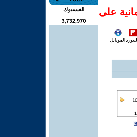
انية على
الفيسبوك
3,732,970
يبورد
الموبايل