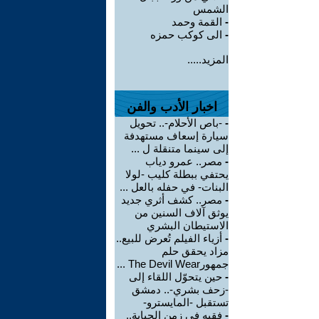
الشمس
-
القمة وحمد
-
الى كوكب حمزه
المزيد.....
اخبار الأدب والفن
-
-باص الأحلام-.. تحويل
سيارة إسعاف مستهدفة
إلى سينما متنقلة ل ...
-
مصر.. عمرو دياب
يحتفي ببطلة كليب -لولا
البنات- في حفله بالعل ...
-
مصر.. كشف أثري جديد
يوثق آلاف السنين من
الاستيطان البشري
-
أزياء الفيلم تُعرض للبيع..
مزاد يحقق حلم
جمهورThe Devil Wear ...
-
حين يتحوّل اللقاء إلى
-زحف بشري-.. دمشق
تستقبل -المايسترو-
-
فقيه في زمن الجباية..