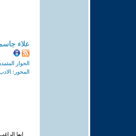
علاء جاسم
الحوار المتمدن-العدد: 4141 - 3
المحور: الادب
ايها الراغب