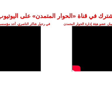
شترك في قناة «الحوار المتمدن» على اليوتيوب
ز، عضو هيئة إدارة الحوار المتمدن
في رحيل شاكر الناصري، أحد مؤسسي 