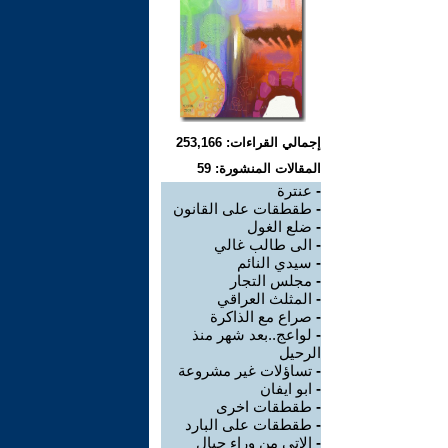
إجمالي القراءات: 253,166
المقالات المنشورة: 59
-
عنترة
-
طقطقات على القانون
-
ضلع الغول
-
الى طالب غالي
-
سيدي النائم
-
مجلس التجار
-
المثلث العراقي
-
صراع مع الذاكرة
-
لواعج..بعد شهر منذ
الرحيل
-
تساؤلات غير مشروعة
-
ابو ايفان
-
طقطقات اخرى
-
طقطقات على البارد
-
الاتي من وراء جبال