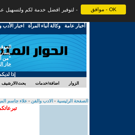
موافق - OK
لتوفير افضل خدمة لكم ولتسهيل عملي
أخبار عامة
-
وكالة أنباء المرأة
-
اخبار الأدب و
الموقع
يسارية
"من أج
حاز ال
إذا لديك
الزوار
اضافة/خدمات
بحث/الارشيف
الصفحة الرئيسية
-
الادب والفن
-
علاء جاسم ال
تبرعاتكم