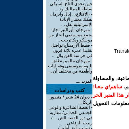
حين تحدى التاج السبكي
سلطة المماليك ود ...
-
-الاقتلاع-.. إيال وايزمان
يفكك معمار الإبادة
الإسرائيلية بفل ...
-
مهرجان -أورالتيرا جاز-
يجمع موسيقيي الجاز من
موسكو ويكاترينب ...
-
قطط الإرميتاج تواصل
تقليدا عمره ثلاثة قرون
Transl
في حراسة الفن وال ...
-
مهرجان مالمو ينطلق
اليوم بموسيقى وفعاليات
وأطعمة من مختلف أن ...
اعية، والمساواة
المزيد.....
م.
ساهم/ي معنا!
كتب ودراسات
رار هذا المنبر الحر
-
ديوان 24 شعر / منصور
الريكان
معلومات التحويل
-
القصة الشاعرة والوعي
الجمعي الحداثي/ مقاربة
في دور القصة الش ... /
ربيحة الرفاعي
-
تصاوير لية الظمأ /