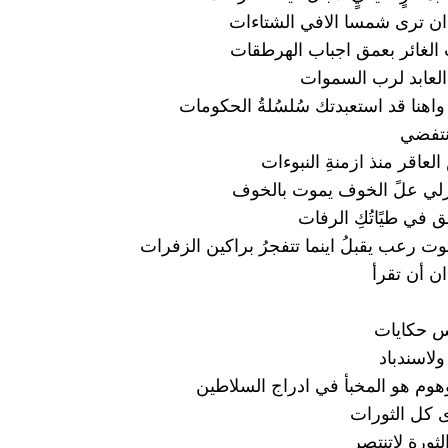
ز ان ترى شمسا الافي الشتاءات
ب الغائر بعمق اجباب الهرطقات
 العابد لرب السموات
واهنا قد استعبدتك سُلسُلةُ الحكومات
نتفضي
العاقر منذ ازمنةِ النبوءات
زلي علً الخوف يموت بالخوف
ق في طيًاتُكِ الرفات
وت رعب يقبلُ اينما تتفجرُ براكين الزفرات
ان أن تقرأ
يس حكايات
ولاسندباد
وهوم هو المخبأ في ادراج السلاطين
 كل الثورات
ثورة لاتنتصر