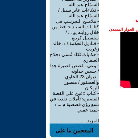
السمّاح عبد الله
-
ثلاثاءات عابر سبيل /
السمّاح عبد الله
-
ملامــح التجريــب في
كتابـات السيـد حـافظ من
الحوار المتمدن
خلال روايته يو ... /
سلسبيل كريبع
-
قناديل الحكمة / د. خالد
زغريت
-
حكاياتْ تَكاد تُنسى / فلاح
العيفاري
-
وعي ـ قصص قصيرة جدا
/ حسين جداونه
-
ديوان 23 الحاوي
والعصفور / منصور
الريكان
-
كتاب «عين على القصة
القصيرة: تأملات نقدية في
تسع رؤى قصصية م ... /
حميد عقبي
المزيد.....
المعجبين بنا على