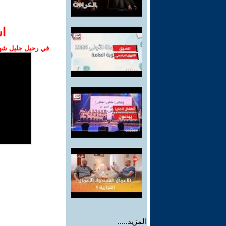
ا‫
في رحيل جليل شهبا
المزيد.....