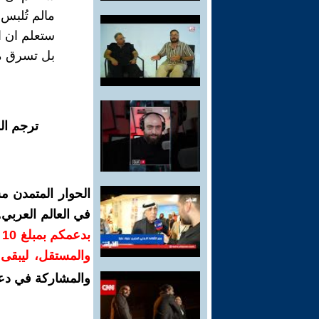
مالم تُلبس 
ستعلم ان ا
بل تسرق م
ترجم ال
الحوار المتمدن م
في العالم العربي
ب
والمستقل، ليبقى ص
والمشاركة في دع