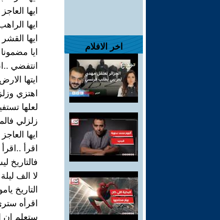
ايها العاج
ايها الراه
ايها القشر
اخر الافلام
ايا مضمونا 
انتفضي ..ا
ايتها الارض 
اهتزي وزل
لعلها تستفي
زلزلي فالم
ايها العاجز 
اقرأ ..اقرأ
فالتاريخ ل
لا الف ليلة 
التاريخ يام
اقرأه سترى
ستعلم ان ال