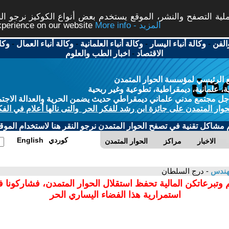
ة التصفح والنشر، الموقع يستخدم بعض أنواع الكوكيز نرجو النق
More info - المزيد
experience on our website
الفن
-
وكالة أنباء اليسار
-
وكالة أنباء العلمانية
-
وكالة أنباء العمال
-
وكا
الاقتصاد
-
اخبار الطب والعلوم
 الرئيسي لمؤسسة الحوار المتمدن
، علمانية، ديمقراطية، تطوعية وغير ربحية
ل مجتمع مدني علماني ديمقراطي حديث يضمن الحرية والعدالة الاجتم
حوار المتمدن على جائزة ابن رشد للفكر الحر والتى نالها أعلام في الفك
م مشاكل تقنية في تصفح الحوار المتمدن نرجو النقر هنا لاستخدام الموقع
كوردي
English
الاخبار
مراكز
الحوار المتمدن
مهندس
- درج السلطان
 وتبرعاتكن المالية تحفظ استقلال الحوار المتمدن، فشاركونا 
استمرارية هذا الفضاء اليساري الحر