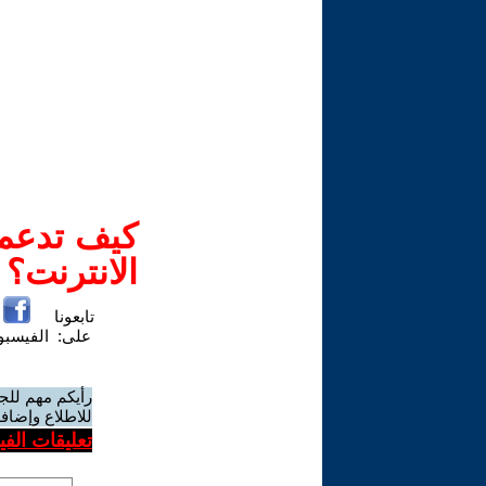
كيف تدعم-
الانترنت؟
تابعونا
على:
الفيسب
رأيكم مهم للج
للاطلاع وإضافة
تعليقات الف