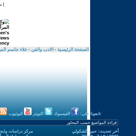
|
ن
الصفحة الرئيسية
-
الادب والفن
-
علاء جاسم ال
تابعونا على:
الفيسبوك
التويتر
اليوتيوب
أخر تحديث: حميد كشكولي
مركز دراسات وابحا