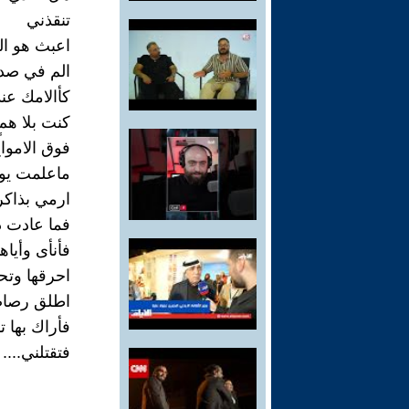
تنقذني
اعبث هو الب
الم في صد
كأالامك عن
كنت بلا همٍ
فوق الامو
ماعلمت يوم
ارمي بذاكر
فما عادت ذ
فأنأى وأياها
احرقها وتح
اطلق رصاصة
فأراك بها ت
فتقتلني....