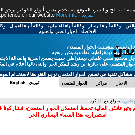
ة التصفح والنشر، الموقع يستخدم بعض أنواع الكوكيز نرجو النق
More info - المزيد
experience on our website
الفن
-
وكالة أنباء اليسار
-
وكالة أنباء العلمانية
-
وكالة أنباء العمال
-
وكا
الاقتصاد
-
اخبار الطب والعلوم
 الرئيسي لمؤسسة الحوار المتمدن
، علمانية، ديمقراطية، تطوعية وغير ربحية
ل مجتمع مدني علماني ديمقراطي حديث يضمن الحرية والعدالة الاجتم
حوار المتمدن على جائزة ابن رشد للفكر الحر والتى نالها أعلام في الفك
م مشاكل تقنية في تصفح الحوار المتمدن نرجو النقر هنا لاستخدام الموقع
كوردي
English
الاخبار
مراكز
الحوار المتمدن
مهندس
- صراع مع الذاكرة
 وتبرعاتكن المالية تحفظ استقلال الحوار المتمدن، فشاركونا 
استمرارية هذا الفضاء اليساري الحر