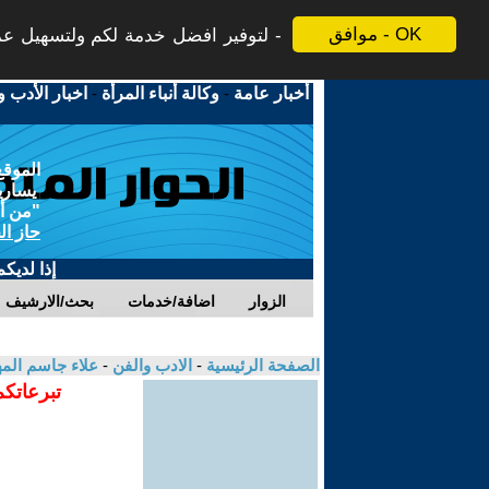
موافق - OK
لتوفير افضل خدمة لكم ولتسهيل عملي
أخبار عامة
-
وكالة أنباء المرأة
-
اخبار الأدب و
الموقع
يسارية
"من أج
حاز ال
إذا لديك
الزوار
اضافة/خدمات
بحث/الارشيف
الصفحة الرئيسية
-
الادب والفن
-
علاء جاسم ال
تبرعاتكم