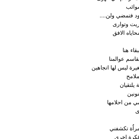
وائب
 فتمضي ولن....
يت وتوارى
ياه الافق
قاء هنا
قاسم عوالمنا
رة ليس لها اتجاهين
ملامح
ة يلتقيان
ونين
مي من احلامها
ى
راٌة تكشفني
كرة اخرى