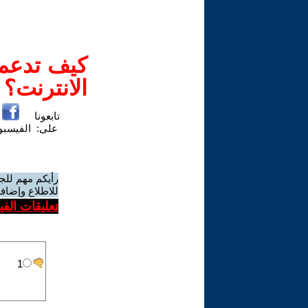
كيف تدعم-
الانترنت؟
تابعونا
على:
الفيسب
رأيكم مهم للج
للاطلاع وإضافة
تعليقات الف