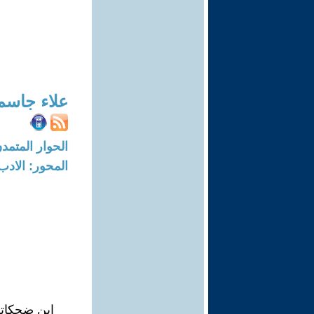
علاء جاسم
الحوار المتمدن-العدد: 4047 - 13
المحور: الادب
اين ضحكات