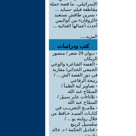
الإسرائيلي.. ما قصة حملة
مقاطعة فيلم -سبايد ...
-
نسرين طافش تستعيد
«الروقان» من كواليس
أحدث أعمالها الغنائية ...
المزيد.....
كتب ودراسات
-
ديوان 24 شعر / منصور
الريكان
-
القصة الشاعرة والوعي
الجمعي الحداثي/ مقاربة
في دور القصة الش ... /
ربيحة الرفاعي
-
تصاوير لية الظمأ /
السمّاح عبد الله
-
ثلاثاءات عابر سبيل /
السمّاح عبد الله
-
ملامــح التجريــب في
كتابـات السيـد حـافظ من
خلال روايته يو ... /
سلسبيل كريبع
-
قناديل الحكمة / د. خالد
زغريت