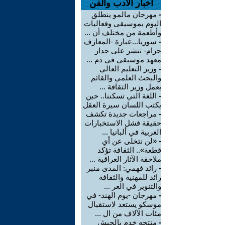
اخبار الأدب والفن
-
مهرجان مالمو ينطلق
اليوم بموسيقى وفعاليات
وأطعمة من مختلف أن ...
-
سوريا...عبارة -المعازف
حرام- تنشر على جدار
معهد موسيقي في دم ...
-
وزير التعليم العالي
والبحث العلمي والقائم
بعمل وزير الثقافة ...
-
اللغة التي تسكننا.. حين
يكتب اللسان سيرة العقل
-
مراجعات جديدة تكشف
حقيقة فشل الاستخبارات
الغربية في ألبانيا ...
-
«لن نتخلى عن أي
قطعة».. الثقافة تؤكد
ملاحقة الآثار العراقية ...
-
رائد فهمي: المدى منبر
رائد للمهنية والثقافة
والتنوير في العر ...
-
مهرجان -يوم الهند- في
موسكو يستعد لاستقبال
مئات الآلاف من ال ...
-
منتجه خدم بالجيش