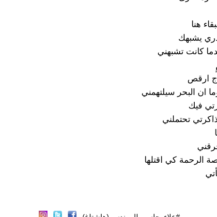
قاء هنا
ري يشبهك
دما كانت تشبهني
اج ارقص
ا ان البحر سيلتهمني
تي فيك
اكرتي تحتملني
رقني
 الرحمة كي اقتلها
أتي
#علاء_جاسم_المهندس (هاشتاغ)