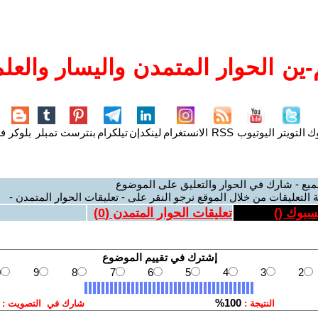
ين الحوار المتمدن واليسار والعلم
وك
التويتر
اليوتيوب
RSS
الانستغرام
لينكدإن
تيلكرام
بنترست
تمبلر
بلوكر
فل
ميع - شارك في الحوار والتعليق على الموضوع
 التعليقات من خلال الموقع نرجو النقر على - تعليقات الحوار المتمدن -
يسبوك (
)
تعليقات الحوار المتمدن (
0
)