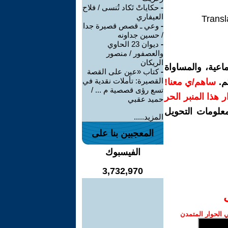
-
حكاياتْ تَكاد تُنسى / فلاح
العيفاري
Transl
-
وعي ـ قصص قصيرة جدا
/ حسين جداونه
-
ديوان 23 الحاوي
والعصفور / منصور
الريكان
اعية، والمساواة
-
كتاب «عين على القصة
القصيرة: تأملات نقدية في
م.
ساهم/ي معنا!
تسع رؤى قصصية م ... /
رار هذا المنبر الحر
حميد عقبي
معلومات التحويل
المزيد.....
المعجبين بنا على
الفيسبوك
3,732,970
الحوار المتمدن