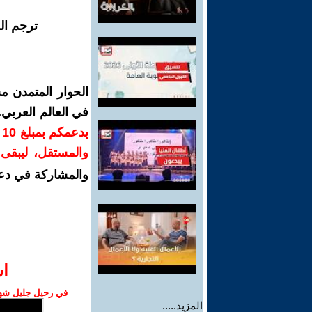
ترجم ال
الحوار المتمدن م
في العالم العربي
ب
والمستقل، ليبقى ص
والمشاركة في دع
ا‫
في رحيل جليل شهبا
المزيد.....