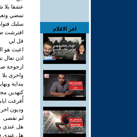
عشقا بلا ش
تمضي وتعود
سلبك فتوار
اخر الافلام
افترشت ضحا
قل لي
اعبث هو الب
اذن تعال نت
ارجوحة صغي
واخرى بلا 
ببداية ونهاي
كنهدين مجن
أُفرغت ايا
وديون اخر
لم تقضى
هل عندي م
هل عندي ف