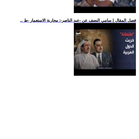
.. فصل المقال | سامي النصف عن -عبد الناصر-: محاربة الاستعمار -ط