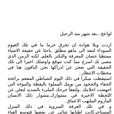
لواعج...بعد شهر منذ الرحيل
اردت وبلا هوادة ان تخرق خرما ما في تلك الغيوم
السوداء لتنفذ الى ماهو مطلق ,باحثا عن حقيقة الاشياء
ممتطيا حصان المعرفة والتكنز بالعلم, لكنه الزمن الذي
مضى بك اسرع مما كنت تتوقع واوصلك اخيرا الى تلك
الحقيقة التي نعجز عن ادراكها نحن الباقون هنا في
محطات الانتظار..
استيقظت مبكرا في ذلك اليوم الشباطي المفعم برائحة
الجفاء والجحود من نومك المملوء باليقظة والنبوءة التي
اجهضت احلامك ,ولتفقأ جرحك الملىء بالصديد لتعلن عن
اللحظة الاخيرة في مشوارك,مشوار ذلك الانسان
المأزوم الملتهب الاعماق .
و في تلك الغرفة المنزوية في ذلك المنزل
المستأجركانت اطنابها تتنائى عن بعضها فتوسع الفناء