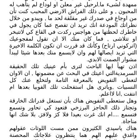
ممهدة لشىء ما,لرحيل غير معلن او لوداع لم يتأهب له
المحبون , و على ذلك الفراش الارضي المحبب كنت تأن
من اوجاع في صدرك غير مقلقة لحد ما , ويبدو من خلال
نظراتك المودعة انك تريد ان تفصح عما كان يجول في
خاطرك لحظتها من هواجس ركدت في القاع كي لاتتبخر
او تتلاشى , فما كان منك الا ان تقول لمفجوعيك
(اتركوني ارتاح) وكأنك قد قررت ان تكون الكلمة الاخيرة
التي تريد ايصالها لهم وان لايسمع منك بعدها شيئا ليبدأ
مشوار الصمت الابدي.
اذن تهيأ ايها الباحث لترى بأم عينيك تلك الحقيقة
السرمديةالتي اعيتك في البحث عن مضمونها , ان الاوان
لتعطى التفويض بالمعرفة التامة ولتخلع عنك كل
النسبيات ,وياترى هل استفحلت تلك الفوبيا بعدها ام
انتفت ,انا لااعلم.
وهل ستعطى التفويض هناك بأن تستغل قدراتك الخارقة
وتجتاز ذلك الحاجز البرزخي فتعود كي تحاور وتسمع
فتسمع ....ام انك غرت بعيدا فلا كرَ ولافرَ, بلا شك انها
مناجاة.
هناك ياسيدي الكثيرون ممن مست اللوثات عقولهم
واغدق عليهم الهم هما ينتظرون علاجاتك المحصنة