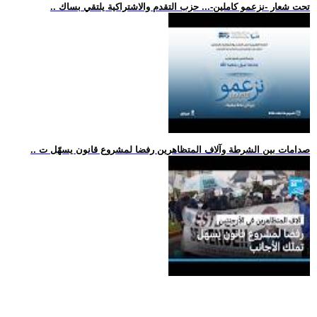
.. تحت شعار -نزعمو كاملين-... حزب التقدم والاشتراكية يلتقي بساك
.. صدامات بين الشرطة وآلاف المتظاهرين رفضا لمشروع قانون يسهّل ت