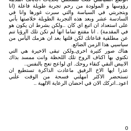
رؤوسها و المولودة من رحم تجربة طويلة فاعلة (انا
وبتجربتي في السياسة والتي سبرت غورها وانا في
السادسة عشر وبعد هذه التجربة الطويلة خلاصتها بأني
على استعداد ان اتبع اي كان ..ولكن بشرط ان يكون هو
في المقدمة) . انا مقتنع تماما انها لم تكن تلك الرؤيا تنم
عن مطلقية قناعاتك لكن قلتها بعد ان هزمك اليأس من
سياسيي هذا الزمن الضائع.
هناك صور كثيرة اخرى,ولكن تبقى الاخيرة هي التي
تكتوي بها اكناف الروح تلك اللحظة وانت ممسد بذاك
الابيض النقي كنقاء روحك. اي لواعج تعج بالنفس..
عذرا ايها الاخ الرفيق ماعادت الذاكرة تستطيع ان
تستحضر الاكثر امهلني فسحة من الوقت علَني
اعود..اتركك الان في احضان الرعاية الالهية ..
0