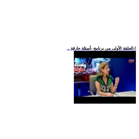
.. الحلقة الأولى من برنامج -أسئلة حارقة-!