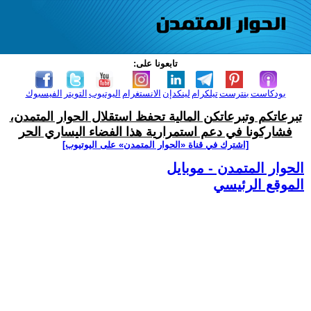
تابعونا على:
بودكاست
بنترست
تيلكرام
لينكدإن
الانستغرام
اليوتيوب
التويتر
الفيسبوك
تبرعاتكم وتبرعاتكن المالية تحفظ استقلال الحوار المتمدن،
فشاركونا في دعم استمرارية هذا الفضاء اليساري الحر
[اشترك في قناة ‫«الحوار المتمدن» على اليوتيوب]
الحوار المتمدن - موبايل
الموقع الرئيسي