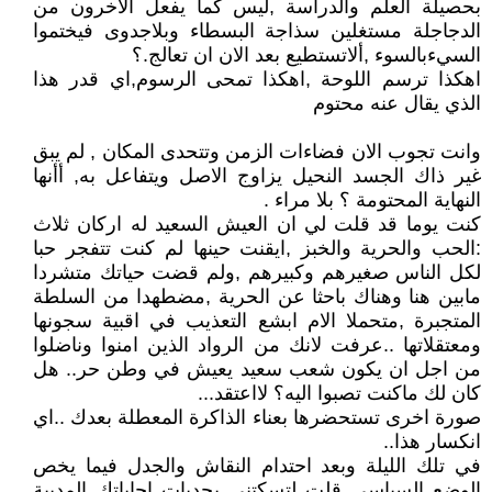
بحصيلة العلم والدراسة ,ليس كما يفعل الاخرون من
الدجاجلة مستغلين سذاجة البسطاء وبلاجدوى فيختموا
السيءبالسوء ,ألاتستطيع بعد الان ان تعالج.؟
اهكذا ترسم اللوحة ,اهكذا تمحى الرسوم,اي قدر هذا
الذي يقال عنه محتوم
وانت تجوب الان فضاءات الزمن وتتحدى المكان , لم يبق
غير ذاك الجسد النحيل يزاوج الاصل ويتفاعل به, أأنها
النهاية المحتومة ؟ بلا مراء .
كنت يوما قد قلت لي ان العيش السعيد له اركان ثلاث
:الحب والحرية والخبز ,ايقنت حينها لم كنت تتفجر حبا
لكل الناس صغيرهم وكبيرهم ,ولم قضت حياتك متشردا
مابين هنا وهناك باحثا عن الحرية ,مضطهدا من السلطة
المتجبرة ,متحملا الام ابشع التعذيب في اقبية سجونها
ومعتقلاتها ..عرفت لانك من الرواد الذين امنوا وناضلوا
من اجل ان يكون شعب سعيد يعيش في وطن حر.. هل
كان لك ماكنت تصبوا اليه؟ لااعتقد...
صورة اخرى تستحضرها بعناء الذاكرة المعطلة بعدك ..اي
انكسار هذا..
في تلك الليلة وبعد احتدام النقاش والجدل فيما يخص
الوضع السياسي قلت لتسكتني بحديات اجاباتك المدببة