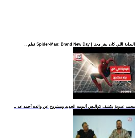
.. فيلم Spider-Man: Brand New Day | البداية اللي كان بيتر محتا
.. محمد عدوية يكشف كواليس ألبومه الجديد ومشروع عن والده أحمد عد