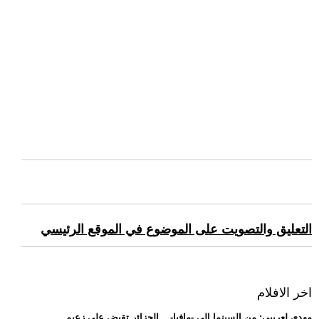
التعليق والتصويت على الموضوع في الموقع الرئيسي
اخر الافلام
.. مهدي لعريبي: من السينما إلى -مافيا-... الجزائر تقبض على زعيم