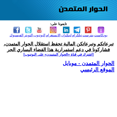
تابعونا على:
بودكاست
بنترست
تيلكرام
لينكدإن
الانستغرام
اليوتيوب
التويتر
الفيسبوك
تبرعاتكم وتبرعاتكن المالية تحفظ استقلال الحوار المتمدن،
فشاركونا في دعم استمرارية هذا الفضاء اليساري الحر
[اشترك في قناة ‫«الحوار المتمدن» على اليوتيوب]
الحوار المتمدن - موبايل
الموقع الرئيسي