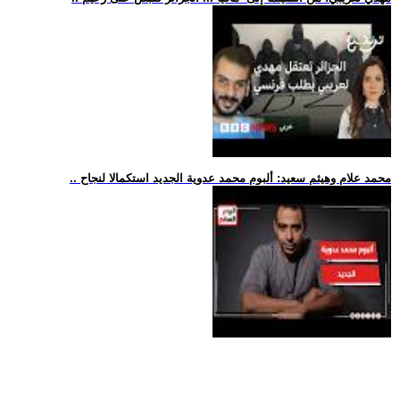
.. محمد علام وهيثم سعيد: ألبوم محمد عدوية الجديد استكمالا لنجاح