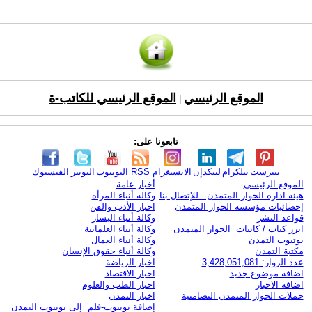
الموقع الرئيسي
الموقع الرئيسي للكاتب-ة
|
تابعونا على:
بنترست
تيلكرام
لينكدإن
الانستغرام
RSS
اليوتيوب
التويتر
الفيسبوك
الموقع الرئيسي
أخبار عامة
هيئة ادارة الحوار المتمدن - للإتصال بنا
وكالة أنباء المرأة
إحصائيات مؤسسة الحوار المتمدن
اخبار الأدب والفن
قواعد النشر
وكالة أنباء اليسار
ابرز كتاب / كاتبات الحوار المتمدن
وكالة أنباء العلمانية
يوتيوب التمدن
وكالة أنباء العمال
مكتبة التمدن
وكالة أنباء حقوق الإنسان
عدد الزوار: 3,428,051,081
اخبار الرياضة
اضافة موضوع جديد
اخبار الاقتصاد
اضافة الاخبار
اخبار الطب والعلوم
حملات الحوار المتمدن التضامنية
اخبار التمدن
إضافة يوتيوب-فلم إلى يوتيوب التمدن