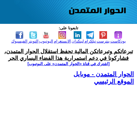
تابعونا على:
بودكاست
بنترست
تيلكرام
لينكدإن
الانستغرام
اليوتيوب
التويتر
الفيسبوك
تبرعاتكم وتبرعاتكن المالية تحفظ استقلال الحوار المتمدن،
فشاركونا في دعم استمرارية هذا الفضاء اليساري الحر
[اشترك في قناة ‫«الحوار المتمدن» على اليوتيوب]
الحوار المتمدن - موبايل
الموقع الرئيسي