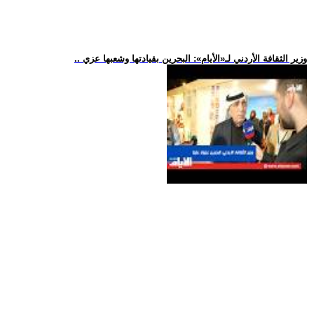
.. وزير الثقافة الأردني لـ«الأيام»: البحرين بقيادتها وشعبها عزي