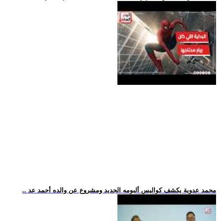
.. محمد عدوية يكشف كواليس ألبومه الجديد ومشروع عن والده أحمد عد