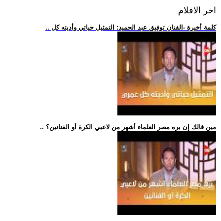
اخر الافلام
.. كلمة أخيرة -الفنان توفيق عبد الحميد: التمثيل حياتي وأديته كل
.. مين قالك إن بره مصر العلماء أشهر من لاعبي الكرة أو الفنانين؟