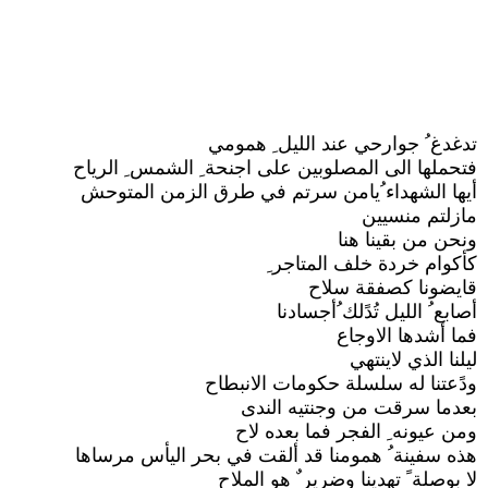
تدغدغ ُ جوارحي عند الليل ِ همومي
فتحملها الى المصلوبين على اجنحة ِ الشمس ِ الرياح
أيها الشهداء ُيامن سرتم في طرق الزمن المتوحش
مازلتم منسيين
ونحن من بقينا هنا
كأكوام خردة خلف المتاجر ِ
قايضونا كصفقة سلاح
أصابع ُ الليل تُدًلك ُأجسادنا
فما أشدها الاوجاع
ليلنا الذي لاينتهي
ودًعتنا له سلسلة حكومات الانبطاح
بعدما سرقت من وجنتيه الندى
ومن عيونه ِ الفجر فما بعده لاح
هذه سفينة ُ همومنا قد ألقت في بحر اليأس مرساها
لا بوصلة ً تهدينا وضرير ٌ هو الملاح