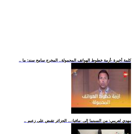
.. كلمة أخيرة -أزمة خطوط الهواتف المحمولة.. المخرج سامح سند: ما
.. مهدي لعريبي: من السينما إلى -مافيا-... الجزائر تقبض على زعيم