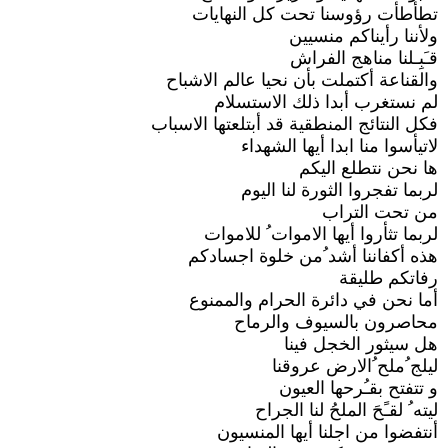
تطأطأت رؤوسنا تحت كل النهايات
ولأننا رأيناكم منسيين
قـَبِـلنا مناهج الفراش
والقناعة أكتملت بأن نحيا عالم الاشباح
لم نستغرب أبدا ذلك الاستسلام
فكل النتائج المنطقية قد أبتلعتها الاسباب
لاتيأسوا منا ابدا أيها الشهداء
ها نحن نتطلع اليكم
لربما تفجروا الثورة لنا اليوم
من تحت التراب
لربما تثأروا أيها الاموات ُ للاموات
هذه أكفاننا أشد ُمن خلوة اجسادكم
رفاتكم طليقة
أما نحن في دائرة الحرام والممنوع
محاصرون بالسيوف والرماح
هل سيثور الخجل فينا
ليلج ُملح ُالارض عروقنا
و تتفتح بقـُرحها العيون
ليته ُ لقـًحَ الملحُ لنا الجراح
أنتفضوا من اجلنا أيها المنسيون