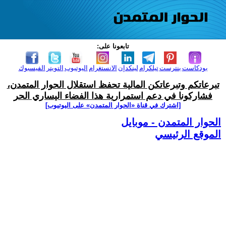
تابعونا على:
بودكاست
بنترست
تيلكرام
لينكدإن
الانستغرام
اليوتيوب
التويتر
الفيسبوك
تبرعاتكم وتبرعاتكن المالية تحفظ استقلال الحوار المتمدن،
فشاركونا في دعم استمرارية هذا الفضاء اليساري الحر
[اشترك في قناة ‫«الحوار المتمدن» على اليوتيوب]
الحوار المتمدن - موبايل
الموقع الرئيسي