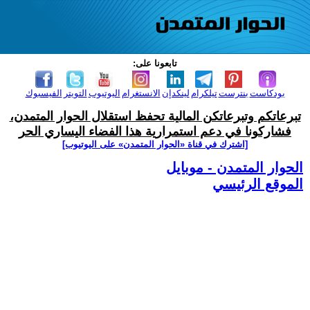
تابعونا على:
بودكاست
بنترست
تيلكرام
لينكدإن
الانستغرام
اليوتيوب
التويتر
الفيسبوك
تبرعاتكم وتبرعاتكن المالية تحفظ استقلال الحوار المتمدن،
فشاركونا في دعم استمرارية هذا الفضاء اليساري الحر
[اشترك في قناة ‫«الحوار المتمدن» على اليوتيوب]
الحوار المتمدن - موبايل
الموقع الرئيسي