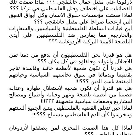
ذرفوها علي مقتل جمال خاشقجي ؟؟؟ لماذا صمتت تلك
الفضائيات علي اختطاف وقتل الفلسطيني في تركيا ؟؟؟
لماذا صمتت مؤسسات حقوق الانسان وكل أبواق النعيق
التي ازعجتنا صراخا علي مقتل خاشقجي ؟؟؟
أين قيادات السلطة الفلسطينية والسياسيين والسفارات
والخارجية مما يمارس ضد الفلسطينيين علي أيدي
البلطجة الأمنية التركية الأردوغانية ؟؟؟
هل هو قدرنا نحن الفلسطينيون أن ندفع من دمنا ثمن
للاحتلال وأعوانه وحلفاؤه في كل مكان ؟؟؟
هل قدرنا أن نكون ضحية لأنظمة خائنة وفاسدة تتاجر
بقضيتنا وبدمائنا في سوق نخاستهم السياسية وخيانتهم
المقنعة باسم الدين ؟؟؟!!!
هل هو قدرنا أن نكون ضحية لاستغلال طهارة وعدالة
قضيتنا من أنظمة بلطجة وعهر وخيانة وأطماع ومصالح
لمشاريع وصفقات سياسية متصهينة ؟؟؟!!!
لماذا حين تتعلق القضية بالفلسطيني يبتلع الجميع ألسنتهم
وينخرسوا كأن الدم الفلسطيني مستباح ؟؟؟!!!
لماذا كل هذا الصمت المخزي لمن يصفقوا لأردوغان
ونظامه البلطجي ؟؟؟