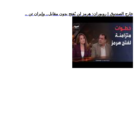
.. خارج الصندوق | رويوران: هرمز لن يُفتح بدون مقابل.. وإيران تن