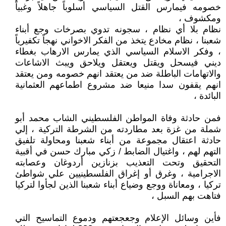
خصومه فيمارس القتل السياسي أسلوباً جاهلاً وغبياً
ومكشوف ،
نظام بلا أي نظام ، سجونه تدوي بصرخات وجع أبناء
شعبنا ، نظام مخادع يتخذ من الفكر الاخواني نهجاً تكفيرياً
، وفكر الاسلام السياسي الذي يمارس الارهاب بغطاء
ديني فيسحل ويقتل ويعتقل ويلاحق ويبث الاشاعات
والاتهامات الباطلة ضد من يعتقد انهم خصومه ومن يعتقد
انهم يقفون سدا منيعا ضد مشروع اطماعهم العثمانية
البائدة ،
فمن حادثة وفاة المواطن الفلسطيني الشاب محمد أبو
شملة من غزة بعد مطاردته من الشرطة التركية ، إلي
حادثة اعتقال مجموعة من أبناء شعبنا ومحاولة تلفيق
التهم لهم ، واغتيال الضابط / زكي مبارك حسن في أقبية
التحقيق وتحت التعذيب بزنازين أردوغان وعصابته
الاجرامية ، وغرق أو إغراق الفلسطينيين علي شواطئ
تركيا ، ومعاناة ووجع وضياع أبناء شعبنا الذين لجأوا لتركيا
فتاهت بهم السبل ،
فأين وسائل الإعلام وجعجعتهم ودموع التماسيح التي