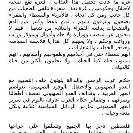
غزة ما عادت تحتمل هذا العذاب ، فغزة تقع ضحية
لاحتلال وحكومتين ، غزة تقف منفردة تتلقي الطعنات من
كل جانب ومن كل اتجاه ، فالأبرياء والبسطاء والفقراء
يضحون وينزفون دمهم ، ثمن باهظ وكبير من الدم
والتضحيات يدفعه الفقراء والغلابة من شعبنا ، فهم لا
يبحثون عن منصب ووزارة ولا جاه وأموال وسولار ورتب
ورواتب وحكم ، ولا يعنيهم كل هذا يا فلاسفة السياسة
وحناجر الخطب والشعارات ،
انهم بسطاء حتي في أحلامهم وطموحهم وأمنياتهم ، انهم
يتمنون حياة كما الحياة ، ولا يحلمون بأكثر من حياة
كالحياة ،
حكام عرب الرجس والنذالة يلهثون خلف التطبيع مع
العدو الصهيوني والاحتفال بالوفود الصهيونية بعواصم
العهر العربية ، وقذائف العدو الصهيوني تقصف أطفالنا
وتمزقهم ، وضمائر حكام العرب غارقة بالنوم في سرير
العهر الصهيوني تمارس الرذائل السياسية علانية وبكل
متعة وخيانة ،
فلسطين تاجر بها الجميع وتسلقوا علي جراحها
واستثمروا معاناتها ، وطعنوها في الظهر بخنجرهم