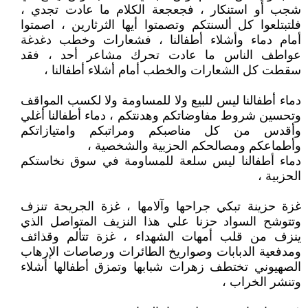
شجب أو استنكار ، فجعجعة الكلام ما عادت تجدي ،
فلتبتلعوا كل ألسنتكم وتصمتوا أيها الثرثارين ، اصمتوا
أمام دماء وأشلاء أطفالنا ، فشعارات وخطب دغدغة
عواطف الناس ما عادت تحرك مشاعر أحد ، فقد
سقطت كل الشعارات والخطب أمام أشلاء أطفالنا ،
دماء أطفالنا ليس للبيع ولا للمساومة ولا لكسب المواقف
وتحسين شروط مفاوضاتكم وهدنتكم ، دماء أطفالنا أغلي
وأقدس من كل مناصبكم ومراتبكم وامتيازاتكم
وأطماعكم ومصالحكم الحزبية والشخصية ،
دماء أطفالنا ليس سلعة للمساومة في سوق نخاستكم
الحزبية ،
غزة حزينة تبكي جراحها وآلامها ، غزة الجريحة تنزف
وتتوشح السواد حزنا علي هذا النزيف المتواصل الذي
ينزف من قلب أمهات الشهداء ، غزة تتألم وقذائف
ومدفعية الدبابات وصواريخ الطائرات ورصاصات الإرهاب
الصهيوني تختطف زهرات شبابها وتمزق أطفالها أشلاء
وتنشر الخراب ،