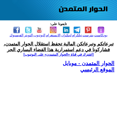
تابعونا على:
بودكاست
بنترست
تيلكرام
لينكدإن
الانستغرام
اليوتيوب
التويتر
الفيسبوك
تبرعاتكم وتبرعاتكن المالية تحفظ استقلال الحوار المتمدن،
فشاركونا في دعم استمرارية هذا الفضاء اليساري الحر
[اشترك في قناة ‫«الحوار المتمدن» على اليوتيوب]
الحوار المتمدن - موبايل
الموقع الرئيسي