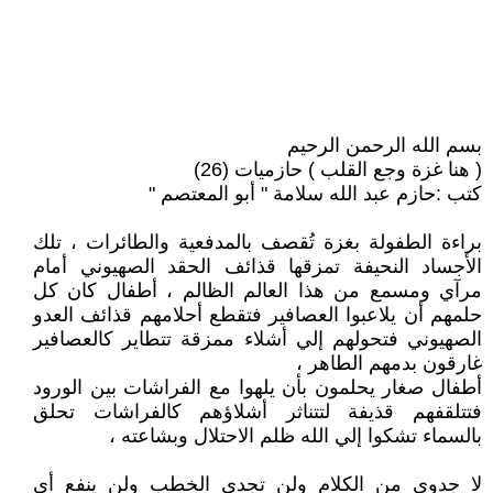
بسم الله الرحمن الرحيم
( هنا غزة وجع القلب ) حازميات (26)
كتب :حازم عبد الله سلامة " أبو المعتصم "
براءة الطفولة بغزة تُقصف بالمدفعية والطائرات ، تلك
الأجساد النحيفة تمزقها قذائف الحقد الصهيوني أمام
مرآي ومسمع من هذا العالم الظالم ، أطفال كان كل
حلمهم أن يلاعبوا العصافير فتقطع أحلامهم قذائف العدو
الصهيوني فتحولهم إلي أشلاء ممزقة تتطاير كالعصافير
غارقون بدمهم الطاهر ،
أطفال صغار يحلمون بأن يلهوا مع الفراشات بين الورود
فتتلقفهم قذيفة لتتناثر أشلاؤهم كالفراشات تحلق
بالسماء تشكوا إلي الله ظلم الاحتلال وبشاعته ،
لا جدوي من الكلام ولن تجدي الخطب ولن ينفع أي