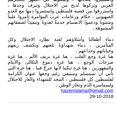
العربي وتركوها تُذبح من الاحتلال وتنزف وحدها ،
واسترزقوا من قضية فلسطين واستثمروا دمها مع العدو
الصهيوني ، حكام وزعامات عرب المؤامرة تآمروا علينا
وشتتونا ودعموا الانقسام خدمةً لعدونا وتنفيذاً لصفقاتهم
المشبوهة ،
دماء أطفالنا وأشلاؤهم لعنة تطارد الاحتلال وكل
المتآمرين ، دماء شهداؤنا تلعنهم وتكشف زيفهم
وخياناتهم وخداعهم ،
هنا غزة وجع القلب ، هنا غزة نزيف الألم ، هنا غزة
صرخات الوجع ، هنا غزة دموع الثكالى والأيتام
والمقهورين ، هنا غزة تبكينا لأنها جرحٌ فينا ، هنا غزة التي
تأبي أن تستسلم وستبقي رغم وجعها عنوان الكرامة
لفلسطين كل فلسطين ، المجد للشهداء والعار للاحتلال
ولسماسرة الدم وتجار الوطن ،
hazemslama@gmail.com
29-10-2018