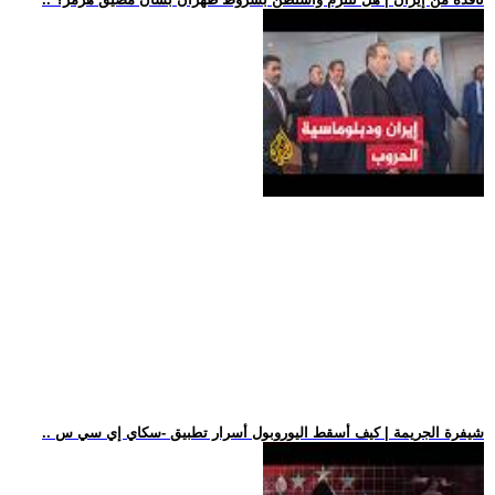
.. شيفرة الجريمة | كيف أسقط اليوروبول أسرار تطبيق -سكاي إي سي س