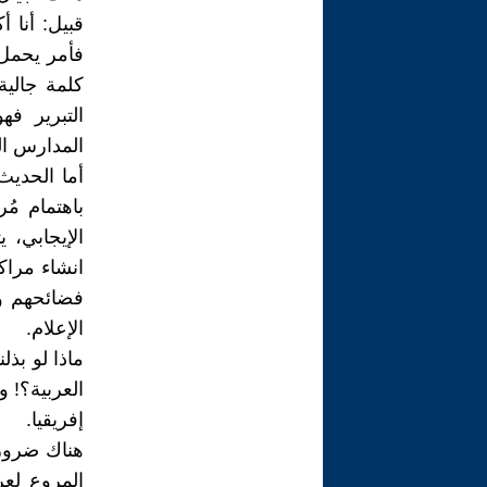
قبيل: أنا 
فأمر يحمل 
كلمة جالية؟
التبرير ف
المدارس ال
أما الحديث
باهتمام مُ
الإيجابي، 
انشاء مراك
فضائحهم وت
الإعلام.
ماذا لو بذل
العربية؟! 
إفريقيا.
هناك ضرورة 
المروع لعر