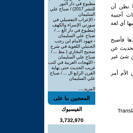
مطبوع في دار النور
ا نظن أن
للنشر 2017) / صباح علي
السليمان
ت أجنبية
-
الإعراب التفصيلي في
يها أي لغة
سورتي الإسراء والكهف
(مطبوع في دار الغ ... /
صباح علي السليمان
ها فأصبح
-
جهود الامام ابن رجب
الحنبلي اللغوية في شرح
لحديث عن
صحيح البخاري ( مط ... /
ن شئ غير
صباح علي السليمان
-
اللهجات العربية في كتب
غريب الحديث حتى نهاية
 الأم أمر
القرن الرابع ال ... / صباح
علي السليمان
المزيد.....
المعجبين بنا على
الفيسبوك
Transl
3,732,970