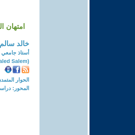
امتهان ال
خالد سالم
أستاذ جامعي
(Khaled Salem)
الحوار المتمدن-العدد: 6087 - 18
المحور: دراسا