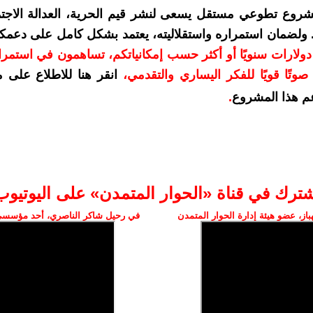
شروع تطوعي مستقل يسعى لنشر قيم الحرية، العدالة الاجتم
. ولضمان استمراره واستقلاليته، يعتمد بشكل كامل على دعمك
دعمكم بمبلغ 10 دولارات سنويًا أو أكثر حسب إمكانياتكم، تساهمون في استم
وتًا قويًا للفكر اليساري والتقدمي
،
انقر هنا للاطلاع على 
م هذا المشروع
.
شترك في قناة «الحوار المتمدن» على اليوتيوب
ز، عضو هيئة إدارة الحوار المتمدن
في رحيل شاكر الناصري، أحد مؤسسي 