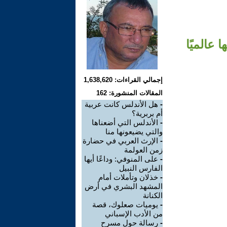
 عالميًا
إجمالي القراءات: 1,638,620
المقالات المنشورة: 162
-
هل الأندلس كانت عربية
أم بربرية؟
-
الأندلس التي أضعناها
والتي يضيعونها منا
-
الإرث العربي في حضارة
زمن العولمة
-
على المنوفي: وداعًا أيها
الفارس النبيل
-
خذلان وتأملات أمام
المشهد البشري في أرض
الكنانة
-
يوميات صعلوك، قصة
من الأدب الإسباني
-
رسالة حول مسرح