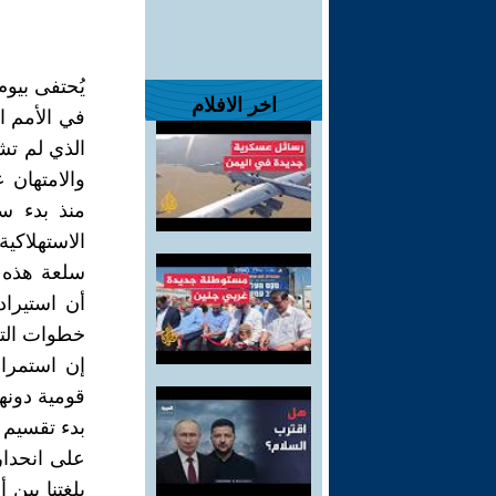
يُحتفى بيوم
اخر الافلام
في الأمم ال
الذي لم تش
والامتهان ع
منذ بدء س
الاستهلاكية
سلعة هذه ا
أن استيراد
خطوات التطو
إن استمرار
قومية دونها
بدء تقسيم ا
على انحدار
بلغتنا بين 