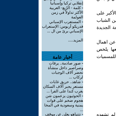
إنقلابي تركيا وإسبانيا
-
كلمة - الرُبع- العربية
الأكثر تداولاً في زمن
لأكبر على
العولمة
ين الشباب
-
المستعرب الإسباني
فدريكو أربوس: الإستعراب
ة الجديدة
الإسباني برئ من ال ...
المزيد.....
عن اهمال
عها يلخص
للمسميات
أخبار عامة
-
صور صادمة.. يرقات
وصراصير داخل منشأة
تحضر آلاف الوجبات
لركاب ...
-
شاهد.. حريق غابات
مستعر يجبر آلاف السكان
بغرب كندا على الفرا ...
-
الحوثيون يزعمون شن
هجوم ضخم على قوات
يمنية وسعودية في المخا
...
 لم تشهده
-
نتنياهو يعلن عن موقف