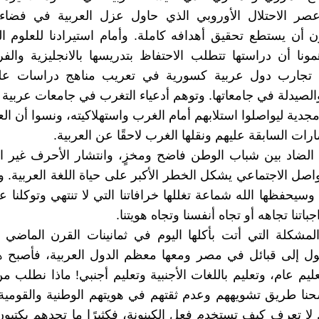
ر الاحتلال الأوروبي الذي حاول عزل العربية في فضاء
 أن يستطع تحقيق أهدافه كاملة. وأمام استيرادنا للعلوم ا
ونا أن دراستها تتطلب الاحتفاظ بتدريسها بالانجليزية والف
 تجارب دول عربية كسورية في تعريب مناهج دراسات ع
الصيدلة في جامعاتها. وتوهم أدعياء التغرب في جامعات عربية أ
جدية ليواصلوا استلابهم أمام الغرب واستهلاكيته، ونسوا أن ال
ات السابقة عليهم ونقلها الغرب لاحقًا عن العربية.
 الضاد بين شباب الوطن فاضح ومخزٍ، وانتشار الأحرف غير ا
اصل الاجتماعي يشكل الخطر الأكبر على حياة اللغة العربية. وم
وسيحفظها الله شماعة تغللها خرافاتنا التي لا تنتهي وتوكلنا ع
باتنا تجاهه أو تجاه أنفسنا وتجاه هويتنا.
المشكلة التي أتت بأكلها اليوم في ثمانينات القرن الماضي 
حول إلى قبائل في مصر ومعها معظم الدول العربية، فأصبح ه
يم عام، وتعليم باللغات الأجنبية وتعليم أجنبي! ماذا نطلب من أ
حنا طريق تشويههم وعدم ثقتهم في هويتهم الوطنية والقومي
 لا تعرف كيف تستخدم فعل الكينونة، فكثيرًا ما تجدهم يكتبون