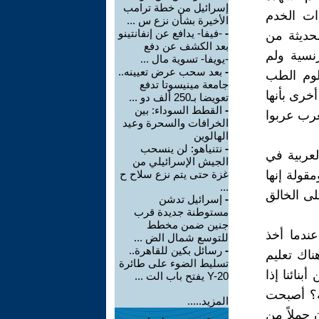
إسرائيل من خطة ترامب
ات الخدم
الأخيرة بشأن نزع س ...
-
-فيفا- يدافع عن إنفانتينو
لحديثة من
بعد الكشف عن دفع
رنسية ولم
-يويفا- تسوية مال ...
-
بعد سحب عرض تعيينه..
لوم الطب
جامعة مينيسوتا تدفع
خرى بأنها
تعويضا بـ250 ألف دو ...
-
القطط السوداء: بين
عرب عربوا
الخرافات والسحرة وعيد
الهالوين
-
نتنياهو: لن ينسحب
لعربية في
الجيش الإسرائيلي من
قولة إنها
غزة حتى يتم نزع سلاح ح
...
لى الخالق
-
إسرائيل تدشن
مستوطنة جديدة قرب
جنين ضمن مخطط
عندما أخذ
للتوسع شمال الض ...
-
رسائل بكين للقاهرة..
ناك تعليم
تسليط الضوء على طائرة
بنائنا إذا
Y-20 يفتح باب الت ...
ة؟ أصبحت
المزيد.....
 جملاً من