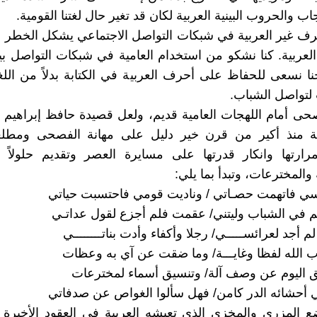
اب والحروب البينية العربية لكان قد تغير حال لغتنا القومية.
حرف غير العربية في شبكات التواصل الاجتماعي يشكل الخطر ا
 العربية. كنا نشكو من استخدام العامية في شبكات التواصل ب
نا نسعى للحفاظ على أحرف العربية في الكتابة بدلاً من اللغ
 لتواصل الشباب.
ى أمام اللهجات العامية قديم، ولعل قصيدة حافظ إبراهيم 
ربية منذ أكير من قرن خير دليل على مهانة الفصحى ومطل
رارتها وانكار قدرتها على مسايرة العصر وتقديم حلولاً 
 والمخترعات، وتبدأ بما يلي:
ي فاتهمت حصـاتي / وناديت قومي فاحتسبت حياتي
 في الشباب وليتني/ عقمت فلم أجزع لقول عداتـي
م أجد لعرائســـــي/ رجلا وأكفاء وأدت بناتــــــــي
الله لفظا وغايـــة/ وما ضقت عن آي به وعظات
 اليوم عن وصف آلة/ وتنسيق أسماء لمخترعات
في أحشائه الدر كامن/ فهل سألوا الغواص عن صدفاتي
ضع المزري والمخزي الذي تعيشه العربية في العقود الأخيرة