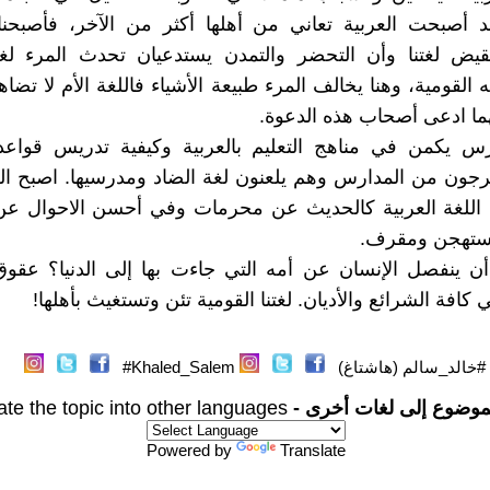
قد أصبحت العربية تعاني من أهلها أكثر من الآخر، فأصبحن
قيض لغتنا وأن التحضر والتمدن يستدعيان تحدث المرء لغا
 القومية، وهنا يخالف المرء طبيعة الأشياء فاللغة الأم لا تضاه
ا ادعى أصحاب هذه الدعوة.
س يكمن في مناهج التعليم بالعربية وكيفية تدريس قواعد
رجون من المدارس وهم يلعنون لغة الضاد ومدرسيها. اصبح ا
 اللغة العربية كالحديث عن محرمات وفي أحسن الاحوال ع
ستهجن ومقرف.
ن ينفصل الإنسان عن أمه التي جاءت بها إلى الدنيا؟ عقوق
فة الشرائع والأديان. لغتنا القومية تئن وتستغيث بأهلها!
#خالد_سالم (هاشتاغ)
Khaled_Salem#
موضوع إلى لغات أخرى -
ate the topic into other languages
Powered by
Translate