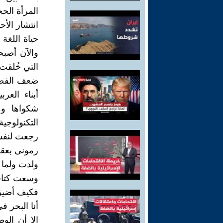
المرأة الحج
انتشار الأ
حياة اللغة
والآن أصبح
التي خُلقت
ضعف الفصح
أبناء الع
شكواها وم
التكنولوجية
رجعت لنفس
رموني بعقم
ولدت ولما ل
وسعت كتاب 
فكيف أضيق
أنا البحر 
إلا أن الو