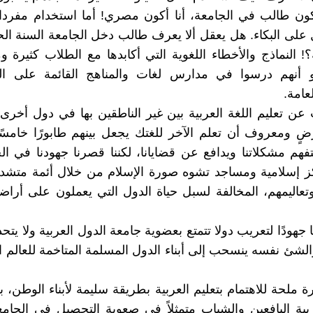
أكون طالب في الجامعة، أنا أكون مصري! أما استخدام مفردا
على البكاء. هل يعقل ألا يعرف طالب دخل الجامعة السنة الح
! النماذج والأخطاء اللغوية التي أكابدها مع الطلاب كثيرة وم
هو أنهم درسوا في مدارس لغات والمناهج القائمة على 
عامة.
 عن تعليم اللغة العربية بين غير الناطقين بها في دول أخر
رضٍ ومعروف أن تعلم الآخر للغتك يجعل بينهم طابورًا خامسًا
يتفهم مشكلاتنا ويدافع عن قضايانا، لكننا قصرنا جهودنا في ا
ز إسلامية ومساجد تشوه صورة الإسلام من خلال أئمة متشدي
عاليمهم، المخالفة لسبل حياة الدول التي يعملون على أراض
نا جهودًا لتعريب دولا تتمتع بعضوية جامعة الدول العربية ولا يت
والشئ نفسه ينسحب إلى أبناء الدول المسلمة المتاخمة للعالم 
ملحة للاهتمام بتعليم العربية بطريقة سليمة لأبناء الوطن، بع
بية اليافعين والشباب متمثلاً في صعوبة التحصيل في الجامع