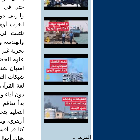
حتى في عص
والريف دون
الغرب أوهم
نلتفت إلى
والهندسة و
تجربة غير م
علوم الحضار
امتهان لغة
شبكات التو
لغة القرآن 
دون أداء واج
بدأ تفاقم 
التعليم يت
أزهري، وتعل
كنا قد أفس
المزيد.....
هناك أجيال