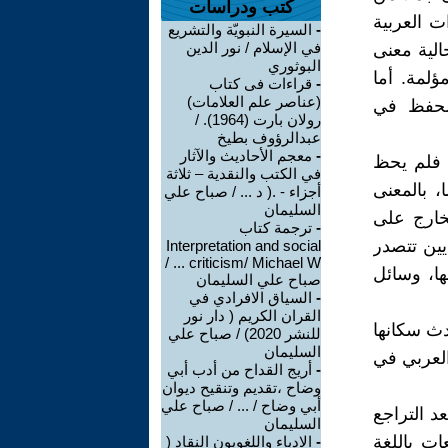
كتب ودراسات
ت العربية
-
السيرة النبويّة والتشريع
في الإسلام / نور الدين
الية معنى
البوثوري
ؤلمة. أما
-
قراءات فى كتاب
(عناصر علم العلامات)
الحفظ في
رولان بارت (1964). /
عبدالرؤوف بطيخ
-
معجم الأحاديث والآثار
ى فلم يحظ
في الكتب والنقدية – ثلاثة
، بالمعنى
أجزاء - .( د ... / صباح علي
السليمان
لخارج على
-
ترجمة كتاب
ين تتصدر
Interpretation and social
criticism/ Michael W ... /
ها، وسائل
صباح علي السليمان
-
السياق الافرادي في
القران الكريم ( دار نور
حدث سكانها
للنشر 2020) / صباح علي
السليمان
العربي في
-
أريج القداح من أدب أبي
وضاح ،تقديم وتنقيح ديوان
أبي وضاح / ... / صباح علي
د التراجع
السليمان
ات باللغة
-
الادباء واللغويون النقاد (