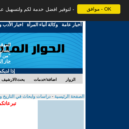
موافق - OK
لتوفير افضل خدمة لكم ولتسهيل عملي
أخبار عامة
-
وكالة أنباء المرأة
-
اخبار الأدب و
الموقع
يسارية
"من أج
حاز ال
إذا لديك
الزوار
اضافة/خدمات
بحث/الارشيف
الصفحة الرئيسية
-
دراسات وابحاث في التاريخ و
تبرعاتكم