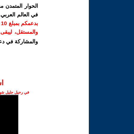
الحوار المتمدن م
في العالم العربي
ب
والمستقل، ليبقى ص
والمشاركة في دع
ا‫
في رحيل جليل شهبا