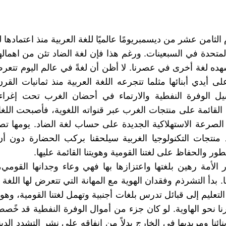
 الثامن عشر من ديسمبريومًا عالميًا للغة العربية منذ اعتمادها
متحدة في السبعينات. ورغم هذا فإن لغة الضاد تئن من اهمالها 
هده لغة أخرى في عصرنا. لا أظن أن لغةً في عالم اليوم تتعر
لى أيدي أبنائها مثلما تتجرعه اللغة العربية منذ ثمانيات القر
يل الوفرة النفطية والارتماء في أحضان الغرب تحت إغراءا
 القائمة على منتجات الغرب عبر قنواته اللغوية، فأصبحت اللغا
لصرعة الاستهلاكية الجديدة على حساب لغة الضاد. يومها ت
 منتجات التكنولوجيا الغربية سيلحقنا بركب الحضارة دون أ
ر والحفاظ على لغتنا القومية وهويتنا القائمة عليها.
 الأمة رهين بلغتها واعتزازها بها فهي وعاء وجدانها القومي، 
. بدأ التشرذم وفقدان الهوية مع المهانة التي تتعرض لها اللغة 
لتعليم إلى قبائل تدرس بلغات أجنبية وتهمل لغتنا القومية، وهو
نا نحو الهاوية. لو كان جزء من أموال الوفرة النفطية قد خًصص
أبنائنا ومريديها في الخارج بدلاً من إنفاقه على نشر التشدد الد