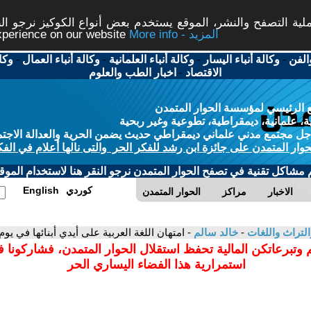
ة التصفح والنشر، الموقع يستخدم بعض أنواع الكوكيز نرجو النق
More info - المزيد
experience on our website
الفن
-
وكالة أنباء اليسار
-
وكالة أنباء العلمانية
-
وكالة أنباء العمال
-
وكا
الاقتصاد
-
اخبار الطب والعلوم
 الرئيسي لمؤسسة الحوار المتمدن
، علمانية، ديمقراطية، تطوعية وغير ربحية
ل مجتمع مدني علماني ديمقراطي حديث يضمن الحرية والعدالة الاجتم
حوار المتمدن على جائزة ابن رشد للفكر الحر والتى نالها أعلام في الفك
م مشاكل تقنية في تصفح الحوار المتمدن نرجو النقر هنا لاستخدام الموقع
كوردي
English
الاخبار
مراكز
الحوار المتمدن
التراث واللغات
-
خالد سالم
- امتهان اللغة العربية على أيدي أبنائها في يوم 
 وتبرعاتكن المالية تحفظ استقلال الحوار المتمدن، فشاركونا 
استمرارية هذا الفضاء اليساري الحر