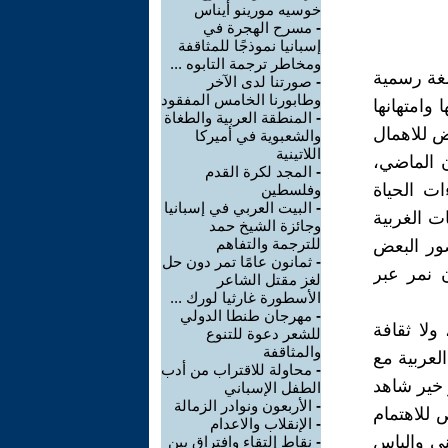
خوسيه مورينو أيناس
-
مسرح الهجرة في
إسبانيا نموذجًا للمثاقفة
ومخاطر ترجمة التابوه ...
 لغة رسمية
-
صورتنا لدى الآخر
وطابورنا الخامس المفقود
وامتهانها
-
المنطقة العربية والطغاة
ض للاهمال
والشعبوية في أميركا
اللاتينية
ن الماضي،
-
المجد لكرة القدم
ت الحياة
وفلسطين
-
البيت العربي في إسبانيا
ت الغربية
وجائزة الشيخ حمد
للترجمة والتفاهم
صور البعض
-
ثمانون عامًا تمر دون حل
ن نمر عبر
لغز مقتل الشاعر
الأسطورة غارثيا لورك ...
-
مهرجان طنطا الدولي
ولا ثقافة
للشعر دعوة للتنوع
والمثاقفة
العربية مع
-
محاولة للاقتراب من أدب
 خير شاهد
الطفل الإسباني
-
الأربعون ونوادر الزمالة
 للاهتمام
-
الإنقلاب والاعدام
يني والباس
-
نقاط إلتقاء وافتراق بين