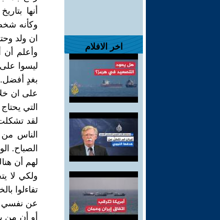
أنها بتار
وكأنه شخصي
ان ولد وحت
اخر الافلام
وأعلم أن أ
ليسوا على إ
بغدٍ أفضل. 
على ان خلا
التي يحتاج
لقد تشكلت 
الناس من ا
الصباح. ال
لهم أن هناك
ولكي لا يت
تفاءلوا بال
عن نفسي أن
أو أن من ي