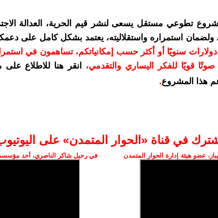
شروع تطوعي مستقل يسعى لنشر قيم الحرية، العدالة الاجتم
. ولضمان استمراره واستقلاليته، يعتمد بشكل كامل على دعمك
دعمكم بمبلغ 10 دولارات سنويًا أو أكثر حسب إمكانياتكم، تساهمون في استم
وتًا قويًا للفكر اليساري والتقدمي
،
انقر هنا للاطلاع على 
م هذا المشروع
.
شترك في قناة «الحوار المتمدن» على اليوتيوب
ز، عضو هيئة إدارة الحوار المتمدن
في رحيل شاكر الناصري، أحد مؤسسي 