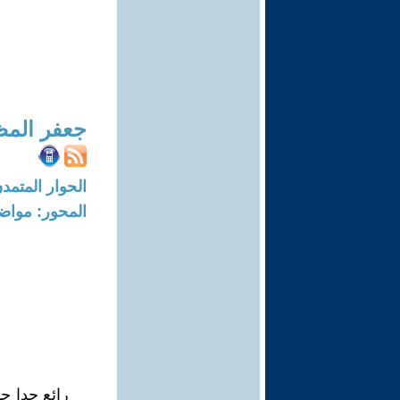
جعفر المظ
الحوار المتمدن-العدد: 6034 - 18
المحور: مواض
رائع جدا ج