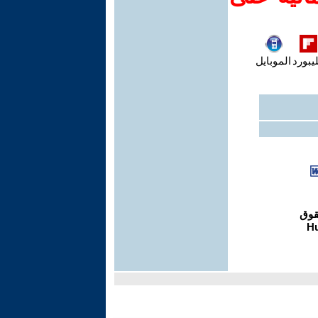
يبورد
الموبايل