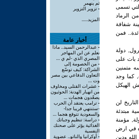
ثم ينهمر
التي تسمى
-
تزوير التزوير
من الرماد
المزيد.....
ينة شفافة
ئدة.. فمن
أخبار عامة
-
عبدالرحمن السيد.. ماذا
رول, دولة
نعلم عن ابن المهاجر
المصري الذي -لم ي ...
د بات على
-
من الخصومة إلى
ه متمنين
الشراكة: كيف توسّع
التعاون الدفاعي بين مصر
, كما وجد
وت ...
يش الهيكل
-
عشرات القتلى ومخاوف
من انهيار الهدنة: الحوثيون
يصعّدون هجمات ...
لتاريخ لن
-
ترامب يعتقد أن الحرب
-ستنتهي قريبا جدا-
ية مبتدئة
والسعودية تتوقع هجما ...
لة, مؤمنة
-
دراسة: تنظيم وجباتك
الغذائية يؤثر على صحتك
ره في ارض
النفسية
-
أوكرانيا والناتو.. عضوية
الله ودين