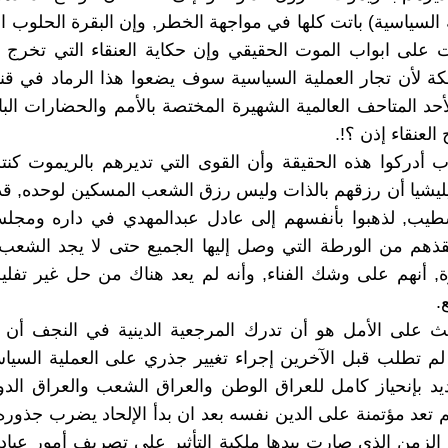
ة السياسية) باتت كلها في مواجهة الخطر, وإن البقرة الحلوب 
ت على ابواب الموت الحقيقي وإن حكاية العنقاء التي تخرج 
 لأن تجار العملية السياسية سوف يضعوا هذا الرماد في قن
أحد المتاحف العالمية الشهيرة المختصة بالأمم والحضارات البا
لعنقاء إذن ؟!.
اب أدركوا هذه الحقيقة وأن القوى التي تديرهم بالريموت كنت
ليشيا أن رزقهم بالذات وليس رزق الشعب المسكين لوحده, ق
شطيب, لذهبوا بأنفسهم إلى عادل عبدالمهدي في داره ومجلس
قذهم من الورطة التي وصل إليها الجميع حتى لا يجد الشعب
, أنهم على وشك الفناء, وأنه لم يعد هناك من حل غير تفل
.
ث على الأمل هو أن تدرك المرجعية الدينية في النجف أن ا
 لم تطلب قبل الآخرين إجراء تغيير جذري على العملية السياس
يد بإنحياز كامل للعراق الوطن والعراق الشعب والعراق الدو
 لم تعد مؤتمنة على الدين نفسه بعد ان بدأ الإلحاد يضرب جذو
الزمن الذي صارت بيدها ملكية التأثير على تصريف أمور عباد 