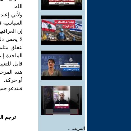
الله.
ولأني إعتد
السياسية ق
إن العراقيي
لا يخفي ذل
عفلق مثلم
الملحدة إل
قابل للتغي
هذه المرحل
أو حركة.
فلندعو جميع
ترجم ال
المزيد.....