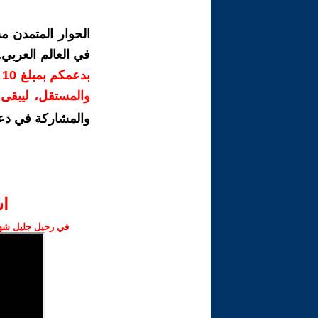
الحوار المتمدن م
في العالم العربي
ب
والمستقل، ليبقى ص
والمشاركة في دع
ا‫
في رحيل جليل شهبا