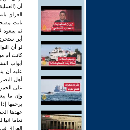
أن (العملي
العراق بات
باتت مضحكة
ثم يبيعوه ل
أين ستخرج ا
لو أن النو
كانت أم مي
أبواب الت
عليه أن ين
أهل البصرة
على الجميع
وإن ما يبع
يرحمها إذا
عهدها الجد
تماما انها
العراق في 