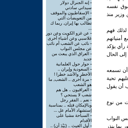
-
إنه الجنرال دولار
سوق نفسه
سيداتي سادتي
-
الإسقاطيون والموقف
 وزير منذ
من التعويضات التي
تطالب بها إيران. ربما ك
...
 لذلك فهم
-
عن غزو الكويت وعن دور
 أمنياتهم
غلاسبي وعن أشياء أخرى
-
نائب عن الشعب أم نائب
ة رأي يؤكد
عن مجلس النواب
-
العراق الذي يبعث من
إلى الحال
جديد
-
حوار حول العلمانية
-
السعودية وإيران ..
 أن تسمعه
الأخطر والأشد خطرا !
ليهم تحية
-
مرة أخرى .. الشعب, ما
هو الشعب
ب أن يقول
-
العراقيون .. هل هم
شعب لا يستحي ؟
-
نعم .. الفقر رجل
ت من نوع
وبالإمكان قتله .. بمناسبة
إستشهاد الأمام عل ...
-
السباحة مشيا على
لس النواب
الأقدام
-
أول الغيث .. (بَيْدَ أن) ..
 بما ينذر