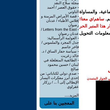
مجلة سلاح النقد
-
حقوق العصر / أحمد
اعية، والمساواة
التاوتي
-
قصة الأمراض المزمنة و
م.
ساهم/ي معنا!
إفلاس الأطباء / عدنان
رضوان
رار هذا المنبر الحر
Letters from the East /
-
معلومات التحويل
عدنان رضوان
-
العولمة الرأسمالية:
جدل المجرد والملموس /
فاخر جاسم
-
سياسة حفار الساق / د.
خالد زغريت
-
الطائفية المتغلغلة في
لبنان / حسين محمود
صالح
-
صدى دولي لكتاباتي: من
إحدى أبرز مفكرات اليسار
الحوار المتمدن
الإيطالي إلى أ ... / رزكار
عقراوي
المزيد.....
المعجبين بنا على