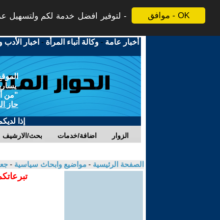
موافق - OK
لتوفير افضل خدمة لكم ولتسهيل عملي
أخبار عامة
-
وكالة أنباء المرأة
-
اخبار الأدب و
الموقع
يسارية
"من أج
حاز ال
إذا لديك
الزوار
اضافة/خدمات
بحث/الارشيف
الصفحة الرئيسية
-
مواضيع وابحاث سياسية
-
جعف
تبرعاتكم