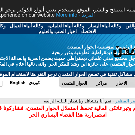
ة التصفح والنشر، الموقع يستخدم بعض أنواع الكوكيز نرجو النق
More info - المزيد
experience on our website
الفن
-
وكالة أنباء اليسار
-
وكالة أنباء العلمانية
-
وكالة أنباء العمال
-
وكا
الاقتصاد
-
اخبار الطب والعلوم
 الرئيسي لمؤسسة الحوار المتمدن
، علمانية، ديمقراطية، تطوعية وغير ربحية
ل مجتمع مدني علماني ديمقراطي حديث يضمن الحرية والعدالة الاجتم
حوار المتمدن على جائزة ابن رشد للفكر الحر والتى نالها أعلام في الفك
م مشاكل تقنية في تصفح الحوار المتمدن نرجو النقر هنا لاستخدام الموقع
كوردي
English
الاخبار
مراكز
الحوار المتمدن
ر المظفر
- نعم أنا متشائل وبإنتظار القلبة الرابعة
 وتبرعاتكن المالية تحفظ استقلال الحوار المتمدن، فشاركونا 
استمرارية هذا الفضاء اليساري الحر