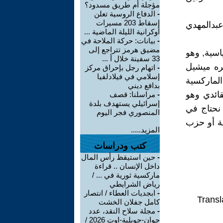
مؤجلة أم طريق مسدود؟
-
الدفاع الروسية تعلن
إسقاط 203 مسيرات
عبدالمهدي
أوكرانية الليلة الماضية ...
-
بيانات: حركة الملاحة في
مضيق هرمز تتراجع إلى
اسية, وهو
33 سفينة خلال أ ...
كره ميشيل
-
اتهام رجل بإحراق مركز
إسلامي في فيلادلفيا
لماركسية
بدافع ديني
قائدي وهو
-
مراسلنا: قصف
إسرائيلي يستهدف بلدة
 نحتاج في
المنصوري فجر اليوم
قة أو حزب
المزيد.....
كتب ودراسات
-
حين استيقظ رأس المال
داخل الإنسان .. قراءة
ماركسية ثورية في ... /
رياض الشرايطي
-
ابجديات العطاء / انتصار
Transl
كامل جفلان الخشت
-
مجلة سلاح النقد، عدد
جوان-جويلية-اوت 2026 /