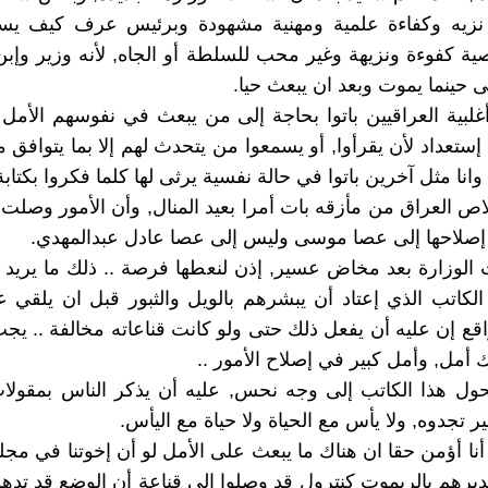
يخ نزيه وكفاءة علمية ومهنية مشهودة وبرئيس عرف كيف ي
ة كفوءة ونزيهة وغير محب للسلطة أو الجاه, لأنه وزير وإبن
ى حينما يموت وبعد ان يبعث حيا.
غلبية العراقيين باتوا بحاجة إلى من يبعث في نفوسهم الأمل
ستعداد لأن يقرأوا, أو يسمعوا من يتحدث لهم إلا بما يتوافق مع
وانا مثل آخرين باتوا في حالة نفسية يرثى لها كلما فكروا بكتاب
ص العراق من مأزقه بات أمرا بعيد المنال, وأن الأمور وصلت 
 إصلاحها إلى عصا موسى وليس إلى عصا عادل عبدالمهدي.
الوزارة بعد مخاض عسير, إذن لنعطها فرصة .. ذلك ما يريد
لكاتب الذي إعتاد أن يبشرهم بالويل والثبور قبل ان يلقي ع
واقع إن عليه أن يفعل ذلك حتى ولو كانت قناعاته مخالفة .. يج
 أمل, وأمل كبير في إصلاح الأمور ..
حول هذا الكاتب إلى وجه نحس, عليه أن يذكر الناس بمقولا
خير تجدوه, ولا يأس مع الحياة ولا حياة مع اليأس.
ا أؤمن حقا ان هناك ما يبعث على الأمل لو أن إخوتنا في مج
ديرهم بالريموت كنترول قد وصلوا إلى قناعة أن الوضع قد تدهور