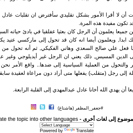
ت أن لا أقرا الأمور بشكل تقليدي سأفترض ان تقلبات عادل 
د تكون مفيدة هذه المرة.
ن جميعا يعلمون أن الرجل كان بعثيا عفلقيا في بادئ حياته السي
ك ابدا, ويعلمون أيضا انه كان قد تحول إلى ماركسي عتيد ي
ا فعل علي صالح السعدي وهاني الفكيكي, ثم أنه تحول من ا
ى الدين المسيس, ذلك يعني ان الرجل غير أيديلوجي وغير ع
ير والتحول من العملية السياسية إلى ضدها.. واقع الأمر نحن
ة إلى رجل (متقلب) يفعلها متى أراد دون مراعاة لعقيدة ساب
ا أن يهدي الله أخانا عادل عبدالمهدي إلى القلبة الرابعة.
#جعفر_المظفر (هاشتاغ)
موضوع إلى لغات أخرى -
ate the topic into other languages
Powered by
Translate