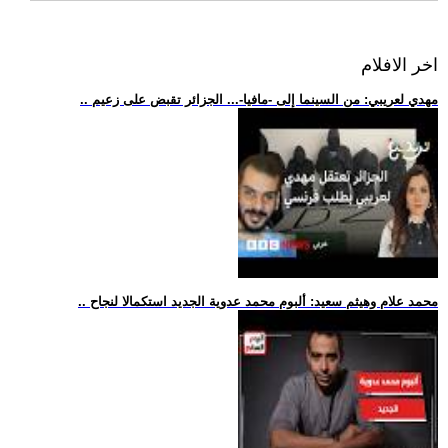
اخر الافلام
.. مهدي لعريبي: من السينما إلى -مافيا-... الجزائر تقبض على زعيم
.. محمد علام وهيثم سعيد: ألبوم محمد عدوية الجديد استكمالا لنجاح