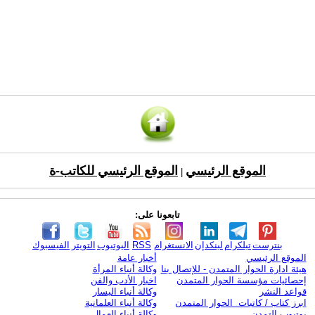
الموقع الرئيسي
الموقع الرئيسي للكاتب-ة
|
تابعونا على:
بنترست
تيلكرام
لينكدإن
الانستغرام
RSS
اليوتيوب
التويتر
الفيسبوك
الموقع الرئيسي
أخبار عامة
هيئة ادارة الحوار المتمدن - للإتصال بنا
وكالة أنباء المرأة
إحصائيات مؤسسة الحوار المتمدن
اخبار الأدب والفن
قواعد النشر
وكالة أنباء اليسار
ابرز كتاب / كاتبات الحوار المتمدن
وكالة أنباء العلمانية
يوتيوب التمدن
وكالة أنباء العمال