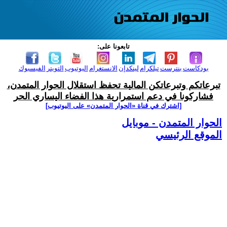
تابعونا على:
بودكاست
بنترست
تيلكرام
لينكدإن
الانستغرام
اليوتيوب
التويتر
الفيسبوك
تبرعاتكم وتبرعاتكن المالية تحفظ استقلال الحوار المتمدن،
فشاركونا في دعم استمرارية هذا الفضاء اليساري الحر
[اشترك في قناة ‫«الحوار المتمدن» على اليوتيوب]
الحوار المتمدن - موبايل
الموقع الرئيسي