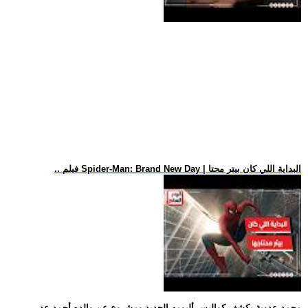
.. فيلم Spider-Man: Brand New Day | البداية اللي كان بيتر محتا
.. محمد عدوية يكشف كواليس ألبومه الجديد ومشروع عن والده أحمد عد