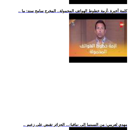
.. كلمة أخيرة -أزمة خطوط الهواتف المحمولة.. المخرج سامح سند: ما
.. مهدي لعريبي: من السينما إلى -مافيا-... الجزائر تقبض على زعيم