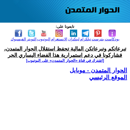
تابعونا على:
بودكاست
بنترست
تيلكرام
لينكدإن
الانستغرام
اليوتيوب
التويتر
الفيسبوك
تبرعاتكم وتبرعاتكن المالية تحفظ استقلال الحوار المتمدن،
فشاركونا في دعم استمرارية هذا الفضاء اليساري الحر
[اشترك في قناة ‫«الحوار المتمدن» على اليوتيوب]
الحوار المتمدن - موبايل
الموقع الرئيسي