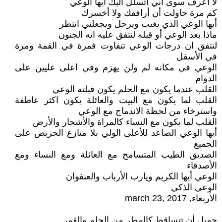
لا اعرف سوى أني اتسلل اليك أيها الوعي
كم مرة حاولت أن أرافقك ولا أخسرك
أيها الوعي الذي يغيب ويرحل ويجعلني انتظر
ماذا بعد الوعي أو قبله لنتفق عليه انه الجنون
لنتفق ان درجات الوعي تتفاوت فمرة في القمة ومرة
في الأسفل
الوعي في مكانه لم ولن يهزم وفي اعلى عليين على
الدوام
القلب عندما يكون مع الحلم يكون قبلته الوعي
القلب لما يكون مع البيت والعائلة يكون اكثر عاطفة
واسترخاء من لحظة الاندماج مع الوعي
القلب لما يكون مع النساء كالمراة والأشجار والأرض
أيها الوعي الصاعد للأعلى الولي بلا منازع الحريص على
الجميع
الصديق الطيب المتسامح مع العائلة ومع النساء ومع
الأصدقاء
الوعي أيها الكريم ويارب الأرباب والعنفوان
الوعي الذكي
الأربعاء, march 23, 2017
جميل أن تتساقط كالمطر من الحلم والقمر