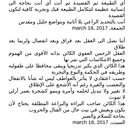
أي الطبيعة ثم القصيدة ثم أنت أي أنت بحاجة الى
إنسانية عظيمة لتتكامل الطبيعة فيك وتجربة كافية لتكون
القصيدة
أنت بالتحديد الراعي بلا أنانية وبتواضع جليل ومقدس
الجمعة, march 18, 2017
أننا نصل الى العقل بعد فراق وبعد انفصال ولربما بعد
طلاق
العقل الرحمن العفوي الكائن بذاته الأقوى من الهموم
وجميع الانتكاسات التي نمر بها
هذا الكائن الذي يكبر تدريجيا ويبقى محافظا على طفولته
وطريقه في الحكمة والنوع والتجربة
حسب اعتقادي لا يتأثر بالعواطف ليس له شأنا بالانفعال
والتعصب والغيرة رغم أنه الأشجع على الإطلاق
لا تغيير ولا تبديل لحلمه وأمره وينمو كشجرة بعمر أزلي
لا تموت
هذا الكائن صاحب البراءة والبراعة المطلقة يحتاج لأن
يكون ويعيش في بيت خال من القتال والحروب
بحاجة للسلام والصبر
السبت, march 18, 2017