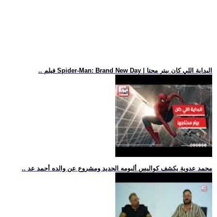
.. فيلم Spider-Man: Brand New Day | البداية اللي كان بيتر محتا
.. محمد عدوية يكشف كواليس ألبومه الجديد ومشروع عن والده أحمد عد