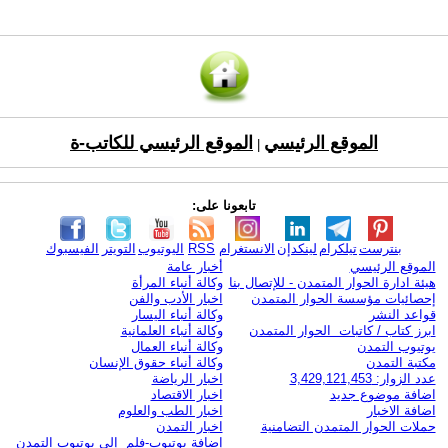
الموقع الرئيسي
الموقع الرئيسي للكاتب-ة
|
تابعونا على:
بنترست
تيلكرام
لينكدإن
الانستغرام
RSS
اليوتيوب
التويتر
الفيسبوك
الموقع الرئيسي
أخبار عامة
هيئة ادارة الحوار المتمدن - للإتصال بنا
وكالة أنباء المرأة
إحصائيات مؤسسة الحوار المتمدن
اخبار الأدب والفن
قواعد النشر
وكالة أنباء اليسار
ابرز كتاب / كاتبات الحوار المتمدن
وكالة أنباء العلمانية
يوتيوب التمدن
وكالة أنباء العمال
مكتبة التمدن
وكالة أنباء حقوق الإنسان
عدد الزوار: 3,429,121,453
اخبار الرياضة
اضافة موضوع جديد
اخبار الاقتصاد
اضافة الاخبار
اخبار الطب والعلوم
حملات الحوار المتمدن التضامنية
اخبار التمدن
إضافة يوتيوب-فلم إلى يوتيوب التمدن