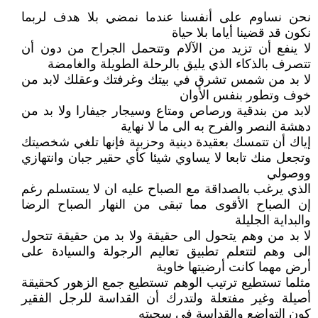
نحن نساوم على أنفسنا عندما نمضي بلا هدف لربما
نكون قد قضينا أياما بلا حياة
لا ينفع أن تزيد من الآلام وتتحمل الجراح من دون أن
تتصرف بالذكاء الذي يليق بالرحلة الطويلة والغامضة
لا بد من شمس تشرق في بيتك وغرفتك وعقلك لابد من
خوف وتطور بنفس الأوان
لابد من بندقية ورصاص ومتاع وسيجار جيفارا ولا بد من
دهشة النصر والفرح به الى ما لا نهاية
إياك أن تتمسك بعقيدة دينية وحزبية فإنها تلغي شخصيتك
وتجعل منك تابعا لا يساوي شيئا كأي حقير جبان وانتهازي
ووصولي
الذي يرغب بالصداقة مع الصباح عليه ان لا يستسلم رغم
إن الصباح الأقوى مما تبقى من النهار الصباح الرضا
والبداية الجليلة
لا بد من وهم يتحول الى حقيقة ولا بد من حقيقة تتحول
الى وهم لتتعلم تطبيق تعاليم الرجولة والسيادة على
أرض مهما كانت أرضيتها خاوية
مثلما تستطيع ترتيب الوهم تستطيع جمع الزهور كحقيقة
أصيلة وغير مفتعلة ولتدرك أن القداسة للرجل الفقير
كون التواضع والقداسة في سجيته