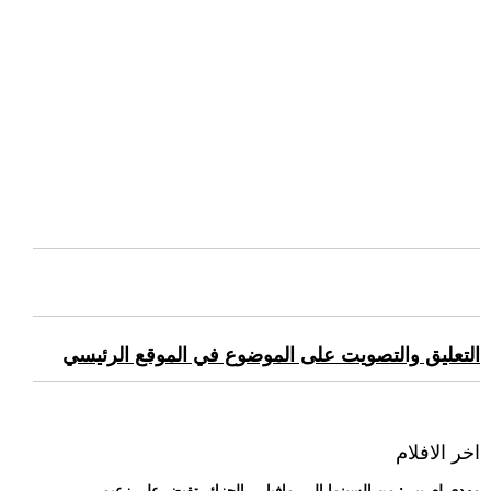
التعليق والتصويت على الموضوع في الموقع الرئيسي
اخر الافلام
.. مهدي لعريبي: من السينما إلى -مافيا-... الجزائر تقبض على زعيم