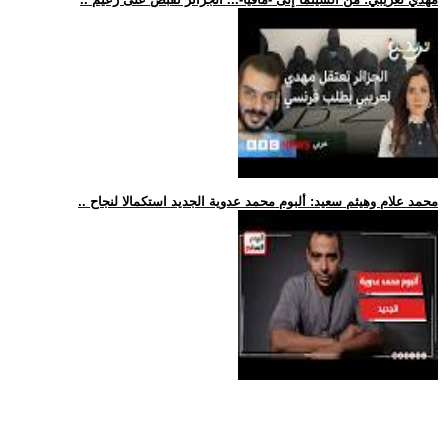
.. محمد علام وهيثم سعيد: ألبوم محمد عدوية الجديد استكمالا لنجاح