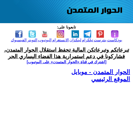
تابعونا على:
بودكاست
بنترست
تيلكرام
لينكدإن
الانستغرام
اليوتيوب
التويتر
الفيسبوك
تبرعاتكم وتبرعاتكن المالية تحفظ استقلال الحوار المتمدن،
فشاركونا في دعم استمرارية هذا الفضاء اليساري الحر
[اشترك في قناة ‫«الحوار المتمدن» على اليوتيوب]
الحوار المتمدن - موبايل
الموقع الرئيسي