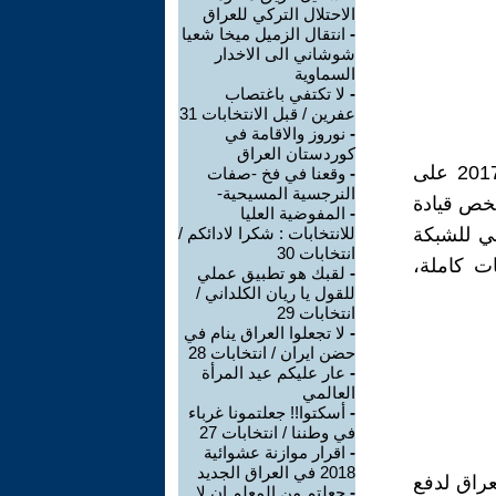
الاحتلال التركي للعراق
-
انتقال الزميل ميخا شعيا
شوشاني الى الاخدار
السماوية
-
لا تكتفي باغتصاب
عفرين / قبل الانتخابات 31
-
نوروز والاقامة في
كوردستان العراق
تنفيذا لمقررات مؤتمرنا الخامس العام المنعقد للفترة من 9 - 10 آب 2017 على
-
وقعنا في فخ -صفات
النرجسية المسيحية-
تخص قيادة
-
المفوضية العليا
ي للشبكة
للانتخابات : شكرا لادائكم /
انتخابات 30
ت كاملة،
-
لقبك هو تطبيق عملي
للقول يا ريان الكلداني /
انتخابات 29
-
لا تجعلوا العراق ينام في
حضن ايران / انتخابات 28
-
عار عليكم عيد المرأة
العالمي
-
أسكتوا!! جعلتمونا غرباء
في وطننا / انتخابات 27
-
اقرار موازنة عشوائية
2018 في العراق الجديد
عراق لدفع
-
جعلتم من المعلم ان لا