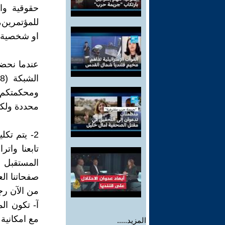
حقوقية وا
للمؤتمرين،
او شخصية ا
عندما نحض
ومحكمتكم 
محددة ولكم
2- يتم تك
تابعنا وات
صفحاتنا ال
من الآن رج
آ- تكون الم
مع امكانية
المزيد.....