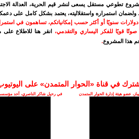
شروع تطوعي مستقل يسعى لنشر قيم الحرية، العدالة الاجتم
. ولضمان استمراره واستقلاليته، يعتمد بشكل كامل على دعمك
دعمكم بمبلغ 10 دولارات سنويًا أو أكثر حسب إمكانياتكم، تساهمون في استم
وتًا قويًا للفكر اليساري والتقدمي
،
انقر هنا للاطلاع على 
م هذا المشروع
.
شترك في قناة «الحوار المتمدن» على اليوتيوب
ز، عضو هيئة إدارة الحوار المتمدن
في رحيل شاكر الناصري، أحد مؤسسي 