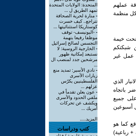
قة عملهم
المتحدة: الولايات المتحدة
تمهد الطريق ل ...
لكل منظمة
-
منارة لحرية الصحافة
تتراجع.. كيف خسرت
كوستاريكا استثنائيتها ...
-
-اليونيسف- توقف
موظفا رفيعا بتهمة
تحت خيمة
التجسس لصالح إسرائيل
رغبون من شبكتكم
-
الخارجية الروسية: لا
نستبعد إمكانية ظهور
 عمل غير
مرشحين جدد لمنصب ال
...
-
نادي الأسير: تمديد منع
زيارات الأسرى
نبار الذي
الفلسطينيين يكرّس
عزلهم ...
ضر باتجاه
-
عون يعلن تقدماً في
ملفي الحدود والأسرى
متجددة لعام 2017 منشورة على جميع
ويكشف عن تحركات
ل أسبوعين
أمريك ...
المزيد.....
قع كما هو
كتب ودراسات
+ رباعية)
-
مدرسة غامضة / فؤاد