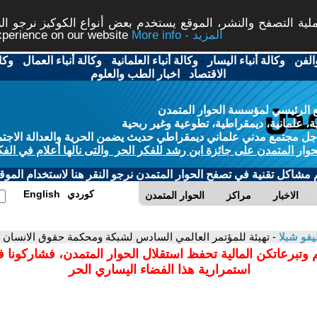
ة التصفح والنشر، الموقع يستخدم بعض أنواع الكوكيز نرجو النق
More info - المزيد
experience on our website
الفن
-
وكالة أنباء اليسار
-
وكالة أنباء العلمانية
-
وكالة أنباء العمال
-
وكا
الاقتصاد
-
اخبار الطب والعلوم
 الرئيسي لمؤسسة الحوار المتمدن
، علمانية، ديمقراطية، تطوعية وغير ربحية
ل مجتمع مدني علماني ديمقراطي حديث يضمن الحرية والعدالة الاجتم
حوار المتمدن على جائزة ابن رشد للفكر الحر والتى نالها أعلام في الفك
م مشاكل تقنية في تصفح الحوار المتمدن نرجو النقر هنا لاستخدام الموقع
كوردي
English
الاخبار
مراكز
الحوار المتمدن
فو شبلا
- تهيئة للمؤتمر العالمي السادس لشبكة ومحكمة حقوق الانسان
 وتبرعاتكن المالية تحفظ استقلال الحوار المتمدن، فشاركونا 
استمرارية هذا الفضاء اليساري الحر