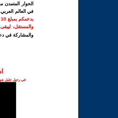
الحوار المتمدن م
في العالم العربي
ب
والمستقل، ليبقى ص
والمشاركة في دع
ا‫
في رحيل جليل شهبا