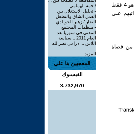
المقاطعة لا مصلحة للن ...
ج- تقديم طلب واصرار على تخفيض الحمايات الخاصة الى الحد الاعلى وهو 4 فقط
/ حمه الهمامي
-
تحليل الاستغلال بين
تبهم على
العمل الشاق والتطفل
الضار / زهير الخويلدي
-
منظمات المجتمع
المدني في سوريا بعد
العام 2011 .. سياسة
اللاس ... / رامي نصرالله
 من قضاة
المزيد.....
المعجبين بنا على
الفيسبوك
3,732,970
Transl