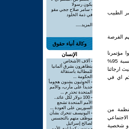
يكون رسولا
-
سامر صلاح ججي مقو
مر الطبيب
في ذمة الخلود
المزيد.....
ائهم الفرصة
وكالة أنباء حقوق
ا مؤتمرنا
الإنسان
السابق المشار اليه ايجابيا بنسبة 89% ممن ردوا على رسائلنا ولكن بنسبة 95%
-
آلاف الأشخاص
يتظاهرون بشرق ألمانيا
2 - وتم لهم ذلك حيث ارجائنا
للمطالبة باستقالة
الحكومة ...
كم اي في
-
الحوثيون يشنون هجوماً
جديداً على مأرب، والأمم
المتحدة تحذر م ...
-
100 دولار لكل عائد..
الأمم المتحدة تشجع
السوريين على العودة ...
مر يسمى "conference" لكل منظمة من
-
اليونيسف تتحرك بشأن
الاجتماعي
موظف متهم بالتجسس
لصالح إسرائيل
 أو شخصية
-
مندوب كوبا لدى الأمم