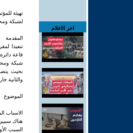
تهيئة للمؤ
لشبكة ومح
اخر الافلام
المقدمة
قاعة دائرة
شبكة ومحكم
بحيث يتضم
والثانية خا
الموضوع
الاسباب ال
هناك سببين
السبب الأو