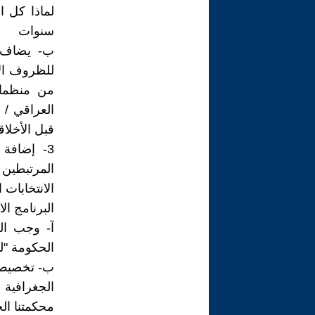
لماذا كل ا
سنوات
ب- يضاف ا
للظروف الا
من منظمات 
العراقي / ك
قبل الأخلا
3- إضافة 
المرتبطين 
الانتخابات 
البرنامج ال
آ- وجب الع
الحكومة "لتخصيص 10 سنت عن كل برمي
ب- تخصيص م
الجغرافية 
محكمتنا ال