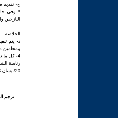
!! وفي حال
النازحين و
الخلاصة
د- يتم تنف
ومحامين مح
4- كل ما ترونه مناسبا لمستقبل العراق وشعبه
رئاسة الشب
20/نيسان 2018
ترجم ال