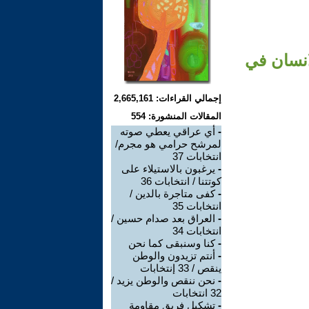
انسان في
إجمالي القراءات: 2,665,161
المقالات المنشورة: 554
-
أي عراقي يعطي صوته
لمرشح حرامي هو مجرم/
انتخابات 37
-
يرغبون بالاستيلاء على
كوتتنا / انتخابات 36
-
كفى متاجرة بالدين /
انتخابات 35
-
العراق بعد صدام حسين /
انتخابات 34
-
كنا وسنبقى كما نحن
-
أنتم تزيدون والوطن
ينقص / 33 إنتخابات
-
نحن ننقص والوطن يزيد /
32 انتخابات
-
تشكيل فريق مقاومة