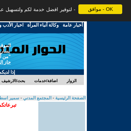
موافق - OK
لتوفير افضل خدمة لكم ولتسهيل عملي
أخبار عامة
-
وكالة أنباء المرأة
-
اخبار الأدب و
الموقع
يسارية
"من أج
حاز ال
إذا لديك
الزوار
اضافة/خدمات
بحث/الارشيف
الصفحة الرئيسية
-
المجتمع المدني
-
سمير اسطي
تبرعاتكم