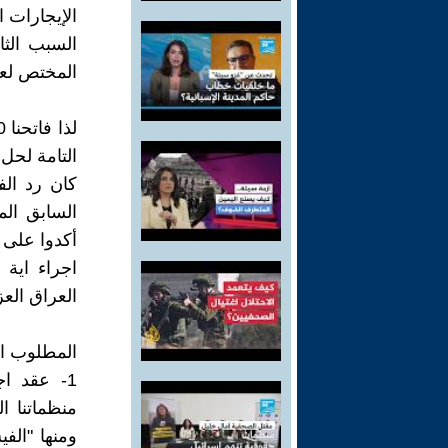
الإيجارات ا
السبب الثا
المختص لعق
التامة لحل 
كان رد الف
اجراء اية
العراق العزيز
المطلوب ال
منظماتنا ا
ومنها "الف