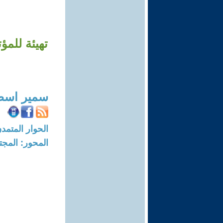
تهيئة للم
سمير اسطي
الحوار المتمدن-العدد: 5852 - 18
المحور: المجت