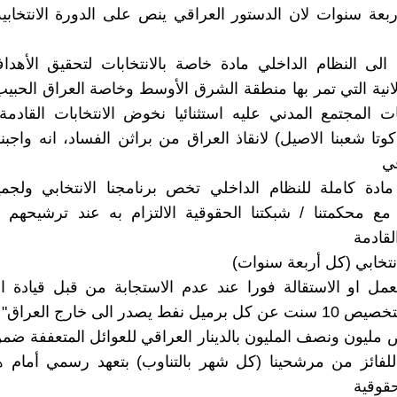
ربعة سنوات لان الدستور العراقي ينص على الدورة الانتخابي
لى النظام الداخلي مادة خاصة بالانتخابات لتحقيق الأهدا
نية التي تمر بها منطقة الشرق الأوسط وخاصة العراق الحبيب، 
المجتمع المدني عليه استثنائيا نخوض الانتخابات القادمة 
وتا شعبنا الاصيل) لانقاذ العراق من براثن الفساد، انه واجبن
قي
مادة كاملة للنظام الداخلي تخص برنامجنا الانتخابي ولجمي
مع محكمتنا / شبكتنا الحقوقية الالتزام به عند ترشيحهم 
القادمة
انتخابي (كل أربعة سنوات)
مل او الاستقالة فورا عند عدم الاستجابة من قبل قيادة ال
ل نفط يصدر الى خارج العراق"
ليون ونصف المليون بالدينار العراقي للعوائل المتعففة ضم
للفائز من مرشحينا (كل شهر بالتناوب) بتعهد رسمي أمام ه
حقوقية