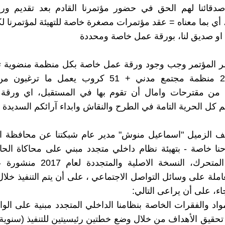
صدقائنا لهم الحق في حضور مؤتمرنا القادم بعد تقديم ور
 أي بما معناه = عقد مؤتمرات مصغرة خاصة للتهيئة لمؤتمرنا 
و صديق لنا، بورقة عمل خاصة ومحددة
ر المؤتمر وجب وجود ورقة عمل خاصة بكل منظمة منضوية 
الشبكة (28 منظمة مجتمع مدني + 51 كروب يعمل ما ت
من مقترحات وامال أن تقوم بها في المستقبل، اي ورقة
 كل الحرية التامة في الطرح والنقاش وابداء آرائكم السديدة
ليف الزميل "اسماعيل منوش" مدير عام شبكتنا عن محافظة الا
راحنا خاصة - بتهيئة نظام داخلي متجدد مبني على محاكاة الحا
المستقبل المتحرك، النسخة الاصلية وال
عاملة على وسائل التواصل الاجتماعي ، على أن يتم التنفيذ خلا
اء، على أن يراعى التالي:
واد والفقرات الخاصة بنظامنا الداخلي المتجدد مبنية على الوا
 تحقيق الأهداف من خلال وضع خطتين رئيسيتين للتنفيذ (سنوية 