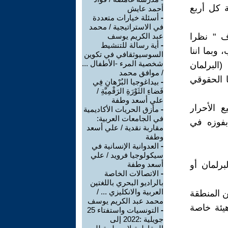
ة كل أربع
أحمد عايش
-
أسئلة خيارات متعددة
في الاستراتيجية / محمد
ف " نظرا
عبد الكريم يوسف
-
أية رسالة للتنشيط
وبما اننا
السوسيوثقافي في تكوين
شخصية المرء -الأطفال ...
(البرلمان
/ موافق محمد
ا الحقوقي
-
بيداغوجيا البُرْهانِ فِي
فَضاءِ الثَوْرَةِ الرَقْمِيَّةِ /
علي أسعد وطفة
ع الأحرار
-
مأزق الحريات الأكاديمية
في الجامعات العربية:
بفوزه في
مقاربة نقدية / علي أسعد
وطفة
-
العدوانية الإنسانية في
سيكولوجيا فرويد / علي
برلمان أو
أسعد وطفة
-
الاتصالات الخاصة
بالراديو البحري باللغتين
العربية والانكليزي ... /
ن المنطقة
محمد عبد الكريم يوسف
يئة خاصة
-
التونسيات واستفتاء 25
جويلية :2022 إلى