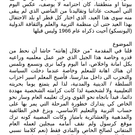
بيوتنا او منطقتنا، كان احترامه لا يوصف، عكس اليوم
التي أصبحت عاداتنا وتقاليدنا من الماضي الذي لم يبقى
منه سوى هذا العيد، الذي اختار كل قطر او بلد الاحتفال
بهذا العيد حتى أن منظمة التربية والعلم والثقافة الدولية
(اليونسكو) أحيت ذكراه عام 1966 وليس قبلها
الموضوع
قلنا في المقدمة "من خلال إهانته" حاشا أن نحط من
قدره وخاصة هذا الجيل الذي خبر عمل معلميه وراعيه
بكل امانة واخلاص، اما اليوم وكما نرى ونسمع ونلمس
ان هناك اهانة للمعلم وخاصة عندما دخلت السياسة
والتحزب الى داخل مدارسنا، فأصبح المعلم اسير احزاب
السلطة / الدينية والمدنية، لذا لم يتمتع يوما بحريته
التعليمية ولا لشخصية لذا كانت كرامته الشخصية مهددة
دائما، فبدأ باتجاه نحو القوي وترك تعليمه العام وسار نحو
الخاص كي يتدارك خطورة المرحلة التي يمر بها على
حساب التربية والتعليم الأساسي، وبزغ فجر الطائفية
والمذهبية والعشائرية بامتياز وكانت المصيبة كونه ترك
موقع كرسول ولم نقف أمامه مبجلين لعمله العام
المتفاني لصالح الخاص والمادي فقط (نعم كلامنا نسبي