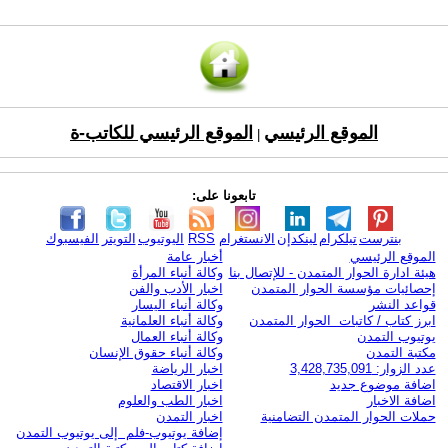
الموقع الرئيسي
الموقع الرئيسي للكاتب-ة
|
تابعونا على:
بنترست
تيلكرام
لينكدإن
الانستغرام
RSS
اليوتيوب
التويتر
الفيسبوك
الموقع الرئيسي
أخبار عامة
هيئة ادارة الحوار المتمدن - للإتصال بنا
وكالة أنباء المرأة
إحصائيات مؤسسة الحوار المتمدن
اخبار الأدب والفن
قواعد النشر
وكالة أنباء اليسار
ابرز كتاب / كاتبات الحوار المتمدن
وكالة أنباء العلمانية
يوتيوب التمدن
وكالة أنباء العمال
مكتبة التمدن
وكالة أنباء حقوق الإنسان
عدد الزوار: 3,428,735,091
اخبار الرياضة
اضافة موضوع جديد
اخبار الاقتصاد
اضافة الاخبار
اخبار الطب والعلوم
حملات الحوار المتمدن التضامنية
اخبار التمدن
إضافة يوتيوب-فلم إلى يوتيوب التمدن