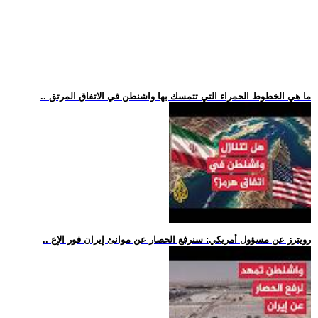
.. ما هي الخطوط الحمراء التي تتمسك بها واشنطن في الاتفاق المرتق
.. رويترز عن مسؤول أمريكي: سنرفع الحصار عن موانئ إيران فور الإع