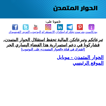
تابعونا على:
بودكاست
بنترست
تيلكرام
لينكدإن
الانستغرام
اليوتيوب
التويتر
الفيسبوك
تبرعاتكم وتبرعاتكن المالية تحفظ استقلال الحوار المتمدن،
فشاركونا في دعم استمرارية هذا الفضاء اليساري الحر
[اشترك في قناة ‫«الحوار المتمدن» على اليوتيوب]
الحوار المتمدن - موبايل
الموقع الرئيسي