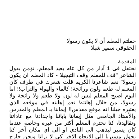
جعلتم المعلم أن لا يكون رسولا
الحقوقي سمير شبلا
المقدمة
نحتفل في 1 آذار من كل عام بعيد المعلم، نؤمن بقول
الشاعر "قف للمعلم وقف التبجيلا - كاد المعلم ان يكون
رسولا" نعم شاعرنا الكريم قلت شعرك في ظرف كان
المعلم له طعم ولون ورائحة! كالماء والهواء والتراب!! اما
اليوم اصبح المعلم ليس له لون ولا طعم ولا رائحة ولا
رسولا، من خلال إهانته! نعم إهانته في موقعه الذي
يعتبره جيلنا انه موقع مقدس!! إيماننا بـ المعلم والمدرس
والأستاذ الجامعي مثل إيماننا بابائنا واجدادنا مع عاداتنا
وتقاليدنا، كنا نحترم المعلم أكثر من غيره وخاصة عندما
كان يسير ليذهب الى النادي او الى اي مكان آخر كنا
نحول مسيرنا الى الاتجاه الاخر كي لا يرانا ونحن خارج