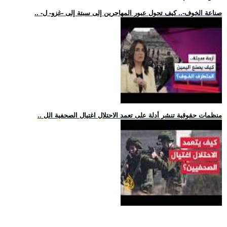
.. -صناعة الخوف-.. كيف تحول عبور المهاجرين إلى سبتة إلى -غزو- ل
.. منظمات حقوقية تنشر أدلة على تعمد الاحتلال اغتيال الصحفية الل