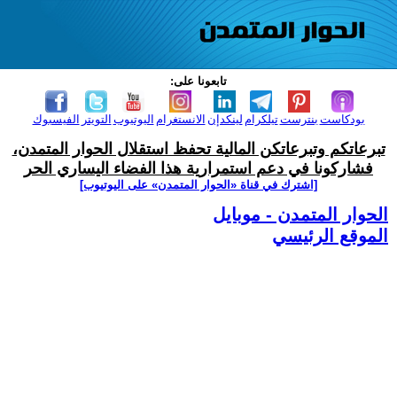
تابعونا على:
بودكاست
بنترست
تيلكرام
لينكدإن
الانستغرام
اليوتيوب
التويتر
الفيسبوك
تبرعاتكم وتبرعاتكن المالية تحفظ استقلال الحوار المتمدن،
فشاركونا في دعم استمرارية هذا الفضاء اليساري الحر
[اشترك في قناة ‫«الحوار المتمدن» على اليوتيوب]
الحوار المتمدن - موبايل
الموقع الرئيسي