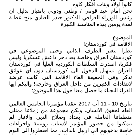
كانوا اولاد وبنات افكار كاوه
نحن امام عيد قومي / وطني ودولي بامتياز بدليل ان
رئيس الوزراء العراقي الدكتور حيدر العبادي منح عطلة
لمدة يومين بهذه المناسبة الكبيرة
الموضوع
الاقامة في كوردستان!
نظرا لتغير الظرف الذاتي وحتى الموضوعي في
كوردستان العراق وخاصة بعد دحر داعش عسكريا وليس
فكريا، اصدرت السلطات الكوردية العليا في كوردستان
العراق تسهيل الدخول الى كوردستان دون اي عوائق
تذكر وفي الحقيقة الغاء الاقامة التي كانت عرضة
لانتقادات الكثيرين من داخل العراق وخارجه! واليكم ايها
القراء النجباء ما حصل معنا حول هذا الموضوع:
بتاريخ 10 - 11 آب 2017 عقدنا مؤتمرنا الخامس العالمي
العام لحقوق الانسان، ولكن مجموعة من زملائنا ممثلي
منظماتنا العاملة في بغداد وصلاح الدين والانبار لم
يتمكنوا من حضور المؤتمر لأسباب روتينية واجراءات
خاصة بدخولهم الى اربيل بالذات، مما اضطروا الى النوم