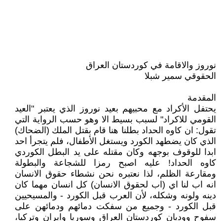
نوروز والاقامة في كوردستان العراق
الحقوقي سمير شبلا
المقدمة
يحتفل الأكراد مع محبيهم بعيد نوروز الذي يعتبر "العيد
القومي للاكراد" لسبب بسيط الا وهو حسب الرواية التي
تقول: ان كاوه الحداد بطلنا هنا قام بقتل الملك (الضحاك)
الذي كان يضطهد الكورد ويستغل الأطفال، فلم يتجرأ احد
ابدا للوقوف بوجهه وكان مقتله على يد البطل الكوردي
كاوه الحداد! عليه اصبح رمزا للشجاعة والبطولة
ومقارعة الظلم، لذا نعتبره نحن نشطاء حقوق الانسان
انه اب لنا اي (اب لحقوق الانسان) كل انسان مهما كان
دينه ولونه وشكله، لأن العرب قبل الكورد - والمسيحيين
قبل الكورد - وجميع من سفكت دمائهم ودمائهن على
سفوح ووديان كوردستان العراق وسوريا وايران وتركيا،