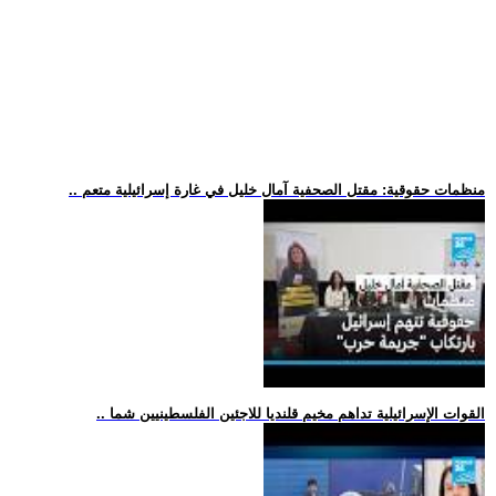
.. منظمات حقوقية: مقتل الصحفية آمال خليل في غارة إسرائيلية متعم
.. القوات الإسرائيلية تداهم مخيم قلنديا للاجئين الفلسطينيين شما