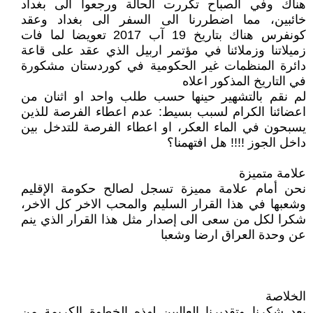
هناك وفي الصباح تكررت الحالة ورجعوا الى بغداد
خائبين، مما اضطررنا الى السفر الى بغداد وعقد
كونفرس هناك بتاريخ 19 آب 2017 تعويضا لما فات
زميلاتنا وزملائنا في مؤتمر اربيل الذي عقد على قاعة
دائرة المنظمات غير الحكومية في كوردستان مشكورة
في التاريخ المذكور اعلاه
لم نقم بالتشهير حينها حسب طلب واحد او اثنان من
اعضائنا الكرام لسبب بسيط: عدم اعطاء الفرصة للذين
يسبحون في الماء العكر، او اعطاء الفرصة للتدخل بين
داخل الجوز !!!! هل افتهمنا؟
علامة متميزة
نحن أمام علامة مميزة تسجل لصالح حكومة الإقليم
وشعبها في هذا القرار السليم والمحب الاخر كل الاخر،
شكرا لكل من سعى الى إصدار مثل هذا القرار الذي ينم
عن وحدة العراق ارضا وشعبا
الخلاصة
بعد شكرنا وتقديرنا العاليين لهذه الخطوة الكريمة من