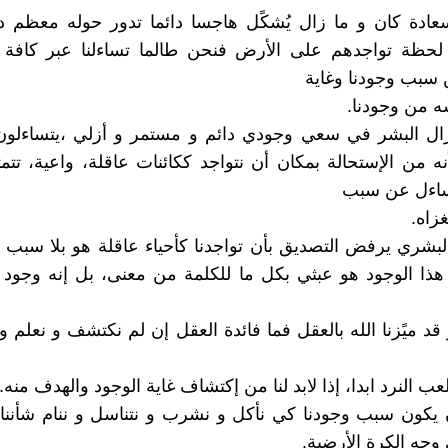
ادة كان و ما زال يُشكًل هاجسا دائما تدور حوله معظم دق
 لحظة تواجدهم على الأرض فنحن طالما تساءلنا عبر كافة 
 سبب وجودنا وغاية
ه من وجودنا.
زال البشر في سعي وجودي دائم و مستمر و أزلي ،يتساءلون
ه من الإستحالة بمكان أن نتواجد ككائنات عاقلة، واعية، تتمت
ساءل عن سبب
زاه.
لبشري يرفض التصديق بأن تواجدنا كأحياء عاقلة هو بلا سبب 
 هذا الوجود هو عبثي بكل ما للكلمة من معنى، بل إنه وجو
د ميًزنا الله بالعقل فما فائدة العقل إن لم نكتشف و نعلم و 
يلعب النرد ابدا، إذا لابد لنا من إكتشاف غاية الوجود والهدف منه.
 يكون سبب وجودنا كي نأكل و نشرب و نتناسل و ننام شأننا
وجه الكرة الأرضية.