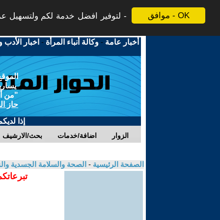
موافق - OK
لتوفير افضل خدمة لكم ولتسهيل عملي
أخبار عامة
-
وكالة أنباء المرأة
-
اخبار الأدب و
الموقع
يسارية
"من أج
حاز ال
إذا لديك
الزوار
اضافة/خدمات
بحث/الارشيف
الصفحة الرئيسية
-
الصحة والسلامة الجسدية وال
تبرعاتكم