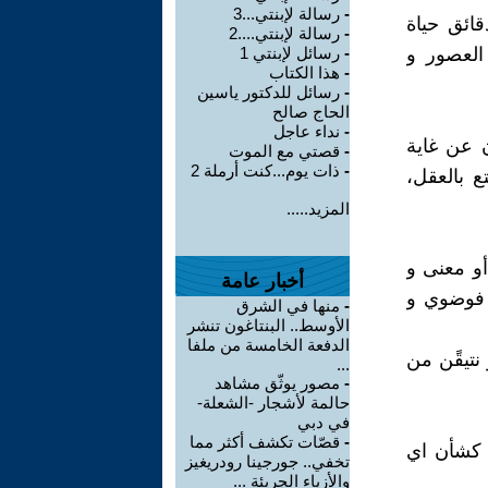
-
رسالة لإبنتي...3
ائق حياة
-
رسالة لإبنتي....2
العصور و
-
رسائل لإبنتي 1
-
هذا الكتاب
-
رسائل للدكتور ياسين
الحاج صالح
-
نداء عاجل
 عن غاية
-
قصتي مع الموت
-
ذات يوم...كنت أرملة 2
ع بالعقل،
المزيد.....
أو معنى و
أخبار عامة
د فوضوي و
-
منها في الشرق
الأوسط.. البنتاغون تنشر
الدفعة الخامسة من ملفا
نتيقًن من
...
-
مصور يوثّق مشاهد
حالمة لأشجار -الشعلة-
في دبي
-
قصّات تكشف أكثر مما
 كشأن اي
تخفي.. جورجينا رودريغيز
والأزياء الجريئة ...