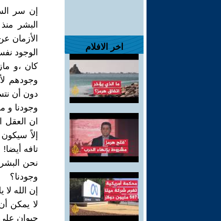
إن سر السع
البشر منذ
الأزمان عن
اخر الافلام
الوجود نفس
كان ،و ما
وجودهم لأن
دون أن نت
وجودنا و مغ
ان العقل ا
إلاً سيكون
تافه أيضا!
نحن البشر ق
وجودنا؟
إن الله لا 
لا يمكن أن
حيوان على 