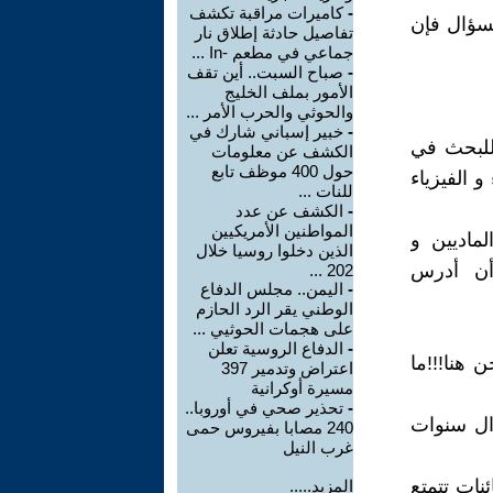
-
كاميرات مراقبة تكشف
لسؤال فإن
تفاصيل حادثة إطلاق نار
جماعي في مطعم -In ...
-
صباح السبت.. أين تقف
الأمور بملف الخليج
والحوثي والحرب الأمر ...
-
خبير إسباني شارك في
للبحث في
الكشف عن معلومات
حول 400 موظف تابع
و الفيزياء
للنات ...
-
الكشف عن عدد
المواطنين الأمريكيين
لماديين و
الذين دخلوا روسيا خلال
أن أدرس
202 ...
-
اليمن.. مجلس الدفاع
الوطني يقر الرد الحازم
على هجمات الحوثيي ...
-
الدفاع الروسية تعلن
 هنا!!!ما
اعتراض وتدمير 397
مسيرة أوكرانية
-
تحذير صحي في أوروبا..
ال سنوات
240 مصابا بفيروس حمى
غرب النيل
نات تتمتع
المزيد.....