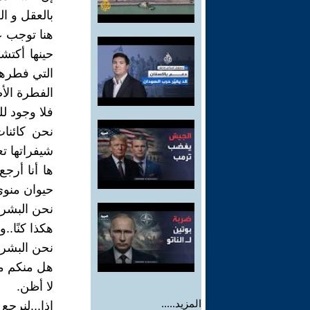
بالعقل و ا
هنا توجب ع
حينها أكتش
التي فطرها 
الفطرة الأ
فلا وجود لل
نحن كائنا
شيفراتها ت
ها أنا أرجع
حيوان منوي 
نحن البشر 
هكذا كنًا..
نحن البشر ا
هل منكم م
لا أظن.
المزيد.....
إذا...لنرجع