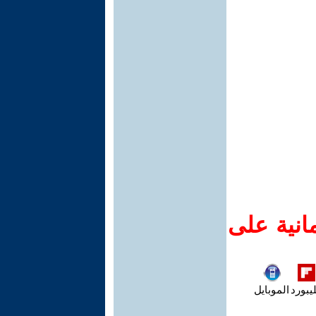
انية على
يبورد
الموبايل