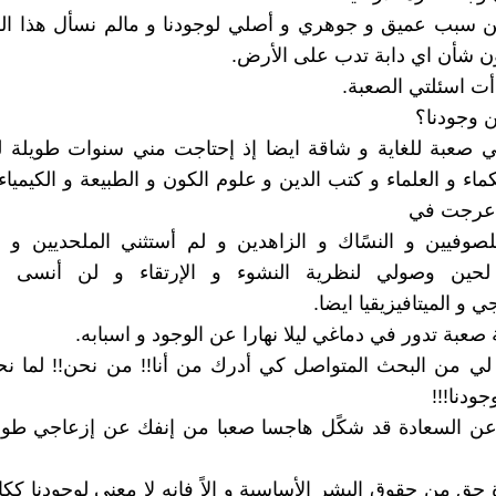
 من سبب عميق و جوهري و أصلي لوجودنا و مالم نسأل هذا ا
ن شأن اي دابة تدب على الأرض.
دأت اسئلتي الصعبة.
ن وجودنا؟
ي صعبة للغاية و شاقة ايضا إذ إحتاجت مني سنوات طويلة 
اء و العلماء و كتب الدين و علوم الكون و الطبيعة و الكيمياء 
 عرجت في
صوفيين و النسًاك و الزاهدين و لم أستثني الملحديين و ا
 لحين وصولي لنظرية النشوء و الإرتقاء و لن أنسى 
ي و الميتافيزيقيا ايضا.
صعبة تدور في دماغي ليلا نهارا عن الوجود و اسبابه.
 لي من البحث المتواصل كي أدرك من أنا!! من نحن!! لما نحن
جودنا!!!
عن السعادة قد شكًل هاجسا صعبا من إنفك عن إزعاجي طو
حق من حقوق البشر الأساسية و إلاً فإنه لا معنى لوجودنا ككائ