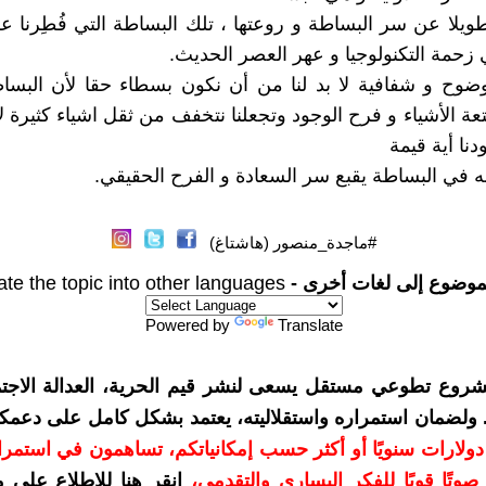
يلا عن سر البساطة و روعتها ، تلك البساطة التي فُطِرنا علي
 زحمة التكنولوجيا و عهر العصر الحديث.
ضوح و شفافية لا بد لنا من أن نكون بسطاء حقا لأن البسا
 الأشياء و فرح الوجود وتجعلنا نتخفف من ثقل اشياء كثيرة لا ت
نا أية قيمة
نه في البساطة يقبع سر السعادة و الفرح الحقيقي.
#ماجدة_منصور (هاشتاغ)
موضوع إلى لغات أخرى -
ate the topic into other languages
Powered by
Translate
شروع تطوعي مستقل يسعى لنشر قيم الحرية، العدالة الاجتم
. ولضمان استمراره واستقلاليته، يعتمد بشكل كامل على دعمك
دعمكم بمبلغ 10 دولارات سنويًا أو أكثر حسب إمكانياتكم، تساهمون في استم
وتًا قويًا للفكر اليساري والتقدمي
،
انقر هنا للاطلاع على 