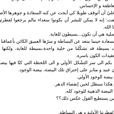
لعاطفة و الإحساس.
ليً أن أتوقف طويلا كي أبحث عن كنه السعادة و جوهرها الأص
فت: إنه لا يمكن للبشر أن يكونوا سعداء مالم يرجعوا لفطرته
الله.
صلية هي أن نكون...بسيطون للغاية.
سعادة حينما نبتعد عن البساطة و سرًها العميق الكائن بأعماقنا ا
ت بسيطة قد تشكًلنا من خلية واحدة،بسيطة للغاية، ولكنها
عقيدات الكون باسره.
 بكم الى سر التشًكل الأولي و الى اللحظة التي كنًا فيها بيض
عنيد و مثابر على إختراق تلك البيضة، بيضة الوجود.
بيضة الوجود الأولي.
و هكذا سنظل لحين إنقضاء الدهر.
لبيضة الذهبية للوجود كله.
ن يستطيع القول عكس ذلك؟؟
 لفطرتنا الأولية و هي البساطة.