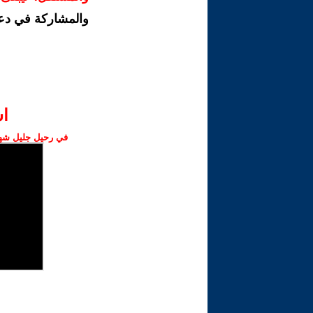
والمشاركة في دع
ا‫
في رحيل جليل شهبا