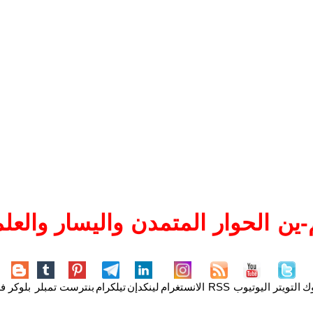
ين الحوار المتمدن واليسار والعلم
وك
التويتر
اليوتيوب
RSS
الانستغرام
لينكدإن
تيلكرام
بنترست
تمبلر
بلوكر
فل