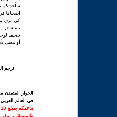
سأحدثكم طو
أضعناها في
كي نرى بو
تستشعر متعة
تضيف لوجود
أو معنى لأ
ترجم ال
الحوار المتمدن م
في العالم العربي
ب
والمستقل، ليبقى ص