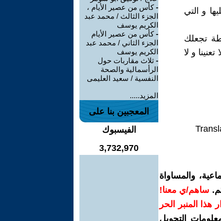
-
كأس من عصير الأيام ،
ها و التي
الجزء الثالث / محمد عبد
الكريم يوسف
-
كأس من عصير الأيام
طة تجعلك
الجزء الثاني / محمد عبد
عنينا و لا
الكريم يوسف
-
ثلاث مقاربات حول
الرأسمالية والصحة
النفسية / سعيد العليمى
المزيد.....
المعجبين بنا على
Transl
الفيسبوك
3,732,970
اعية، والمساواة
م.
ساهم/ي معنا!
رار هذا المنبر الحر
معلومات التحويل