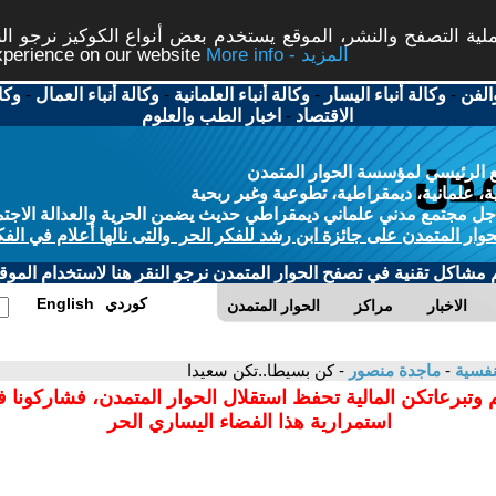
ة التصفح والنشر، الموقع يستخدم بعض أنواع الكوكيز نرجو النق
More info - المزيد
experience on our website
الفن
-
وكالة أنباء اليسار
-
وكالة أنباء العلمانية
-
وكالة أنباء العمال
-
وكا
الاقتصاد
-
اخبار الطب والعلوم
 الرئيسي لمؤسسة الحوار المتمدن
، علمانية، ديمقراطية، تطوعية وغير ربحية
ل مجتمع مدني علماني ديمقراطي حديث يضمن الحرية والعدالة الاجتم
حوار المتمدن على جائزة ابن رشد للفكر الحر والتى نالها أعلام في الفك
م مشاكل تقنية في تصفح الحوار المتمدن نرجو النقر هنا لاستخدام الموقع
كوردي
English
الاخبار
مراكز
الحوار المتمدن
نفسية
-
ماجدة منصور
- كن بسيطا..تكن سعيدا
 وتبرعاتكن المالية تحفظ استقلال الحوار المتمدن، فشاركونا 
استمرارية هذا الفضاء اليساري الحر