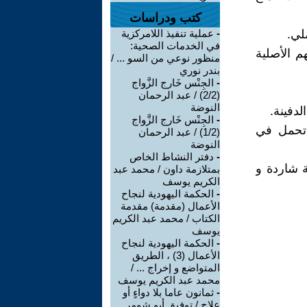
كتب ودراسات
لي.
-
عملية تنفيذ اللامركزية
في الخدمات الصحية:
م الأصلية
منظور نوعي من السو ... /
بندر نوري
-
الجِنْس خَارج الزَّواج
(2/2) / عبد الرحمان
النوضة
لدفينة.
-
الجِنْس خَارج الزَّواج
 تحمل في
(1/2) / عبد الرحمان
النوضة
-
دفتر النشاط الخاص
ة شاردة و
بمتلازمة داون / محمد عبد
الكريم يوسف
-
الحكمة اليهودية لنجاح
الأعمال (مقدمة) مقدمة
الكتاب / محمد عبد الكريم
يوسف
-
الحكمة اليهودية لنجاح
الأعمال (3) ، الطريق
المتواضع و إخراج ... /
محمد عبد الكريم يوسف
-
ثمانون عاما بلا دواءٍ أو
علاج / توفيق أبو شومر