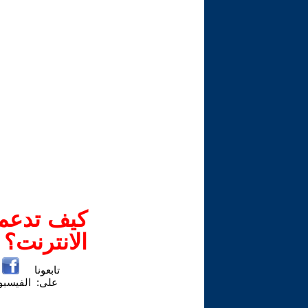
كيف تدعم-
الانترنت؟
تابعونا
على:
الفيسب