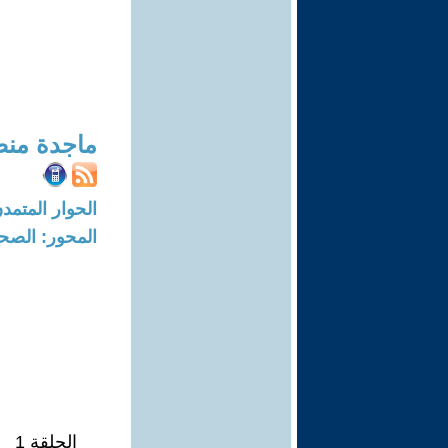
ماجدة منص
الحوار المتمدن-العدد: 5827 - 18
المحور: الصح
الحلقة 1