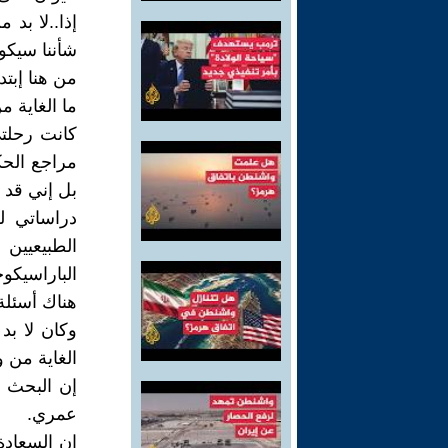
إذا..لا بد
شأننا سيكو
من هنا إبت
ما الغاية م
كانت رحلت
مراجع الحكم
بل إني قد
دراساتي لل
الطبيعيين
الباراسيكوج
هناك أسئلة 
وكان لا بد
الغاية من و
إن البحث 
عمري.
إن السعادة 