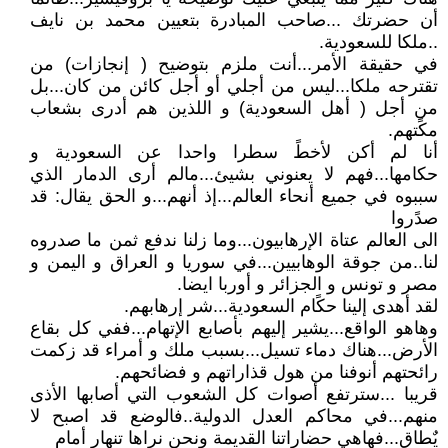
أن حضرتك ...صاحب المبادرة بتعيين محمد بن نايف
..ملكا للسعودية.
في حقيقة الأمر...أنت ملزم بتوضيح ( إنجازات) من
تقترحه ملكا...ليس من أجلي أو أجل كائن من كان...بل
من أجل ( أهل السعودية) و اللذين هم أدرى بشعاب
مكًتهم.
أنا لم أكن لأخطً سطرا واحدا عن السعودية و
حكامها...فهم لا يعنوني بشيئ...مالم أرى الدمار الذي
سببوه في جميع أنحاء العالم...إذ أنهم...و الحق يقال: قد
صدًروا
الى العالم عتاة الإرهابيون...وما زلنا ندفع ثمن ما صدروه
لنا..من جوقة الوهابيين...في سوريا و العراق و اليمن و
مصر و تونس و الجزائر و أوربا ايضا.
لقد أهدى إلينا حكًام السعودية...شر إرهابهم.
وهاهو الواقع...يشير إليهم بأصابع الإتهام...ففي كل بقاع
الأرض...هناك دماء تسيل...بسبب ملك و أمراء قد زكمت
رائحتهم أنوفنا من هول قذاراتهم و فضائحهم.
قريبا ...سترتفع أصوات كل الشعوب التي أصابها الأذى
منهم...في محاكم العدل الدولية..فالوضع قد اصبح لا
يٌطاق...فهاهي حضاراتنا القديمة ونحن نراها تنهار أمام