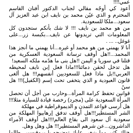
عمي!!!!
أعود كي أوجًه مقالي لجناب الدكتور أفنان القاسم
المحترم و الذي عيًن محمد بن نايف ابن عبد العزيز آل
سعود...ملكا للسعودية.
من هو محمد بن نايف !!! لا شك بأنكم ستجدون كل
المعلومات التي تريدونها عن نايف...بكبسة زر...على
غوغل.. ... .
أنا لا يهمني من هو محمد أو غيره...أنا يهمني ما أنجز هذا
المحمد...!!هل أوقف ترسانة السعودية العسكرية من
قتلنا في سوريا و اليمن !!هل بنى ما هدًمه ملكه السعيد!
هل تدخل لحقن دمائنا!!!ماذا فعل إبن نايف لمحيطه
العربي!!بل ماذا فعل للسعوديين أنفسهم!!! هل ألغى
قانون العبودية و الذي يتخفى تحت إسم (الكفيل)!!! هل
سنً
قوانين تحفظ كرامة المرأة...وحارب من أجل أن تحصل
المرأة السعودية على (مجرد) رخصة قيادة للسيارة مثلا!!!
هل أرسى قواعد التمدن و الديموقراطية في مهلكة
الشر المستطير!!!هل أوقف تدفق إرهابيوا المهلكة من
سعودية آل سعود الى بقاع العالم!!!!هل أوقف الأمراء
الداشرون...عن شرهم المستطير!!! هل وهل وهل.
هناك كثير مما ينبغي عليك توضيحه يا بروفيسير...طالما