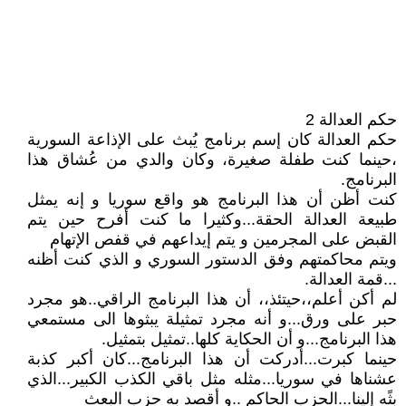
حكم العدالة 2
حكم العدالة كان إسم برنامج يُبث على الإذاعة السورية
،حينما كنت طفلة صغيرة، وكان والدي من عُشاق هذا
البرنامج.
كنت أظن أن هذا البرنامج هو واقع سوريا و إنه يمثل
طبيعة العدالة الحقة...وكثيرا ما كنت أفرح حين يتم
القبض على المجرمين و يتم إيداعهم في قفص الإتهام
ويتم محاكمتهم وفق الدستور السوري و الذي كنت أظنه
...قمة العدالة.
لم أكن أعلم،،حيتئذ،، أن هذا البرنامج الراقي..هو مجرد
حبر على ورق...و أنه مجرد تمثيلة يبثوها الى مستمعي
هذا البرنامج...و أن الحكاية كلها..تمثيل بتمثيل.
حينما كبرت...أدركت أن هذا البرنامج...كان أكبر كذبة
عشناها في سوريا...مثله مثل باقي الكذب الكبير...الذي
بثًه إلينا...الحزب الحاكم ..و أقصد به حزب البعث