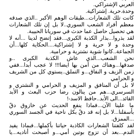
العربي الإشتراكي.
وحدة.حرية. إشتراكية.
كانت تلك الشعارات...طبقات الوهم الأكبر ..الذي صدقه
معظم أفراد الشعب السوري..لا بل إن تلك الشعارات
هي تحصيل حاصل عما حدث في سوريانا الحبيبة.
لقد بذروا...بذار الكذبة الكبرى...فقد إتضح لدينا ...أنه لا
وحدة و لا حرية و لا إشتراكية....الحكاية كلها...أن
الجماعة..كانوا شوية نشترية و حرامية.
نحن الشعب...الذي عاش الكذبة الكبرى ..و
صدقها...وهناك من آمن بها ايضا!!! لا عجب أبدا...ففي
زمن الزيف و النفاق...و التملق..يستوي كل من الشريف
و الحرامي
لا بل أن المنافق و المزيف و الحرامي و النشتري و
السرسري...هم من ينالون رضا حزب البعث و الأبد
القائد...الى الأبد..حافظ الاسد-!
ما علينا الآن...فماذا ينفع الحديث عن خازوق دقً
بأسفلنا...لا بل إنه قد دقً بكل ناحية في الجسد السوري
...الممزق.
لقد كلفتنا الشعارات الكاذبة حياتنا بأكملها...فبماذا يفيد
الندم...بعد أن تزوج بوتين أمي...و أصبحت أناديه...يا