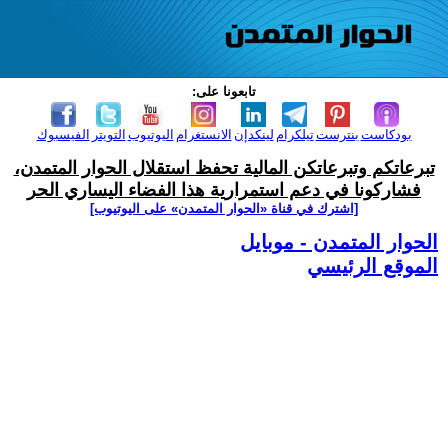
تابعونا على:
بودكاست
بنترست
تيلكرام
لينكدإن
الانستغرام
اليوتيوب
التويتر
الفيسبوك
تبرعاتكم وتبرعاتكن المالية تحفظ استقلال الحوار المتمدن،
فشاركونا في دعم استمرارية هذا الفضاء اليساري الحر
[اشترك في قناة ‫«الحوار المتمدن» على اليوتيوب]
الحوار المتمدن - موبايل
الموقع الرئيسي