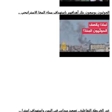
.. الحوثيون يوسعون بنك أهدافهم باستهداف ميناء المخا الاستراتيجي
.. عبر الخريطة التفاعلية.. تصعيد ميداني في اليمن واستهداف استرا